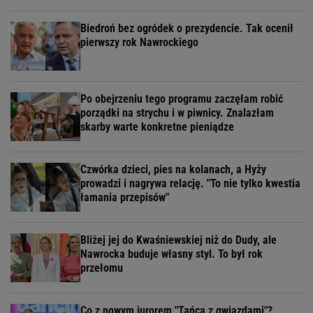
Biedroń bez ogródek o prezydencie. Tak ocenił
pierwszy rok Nawrockiego
Po obejrzeniu tego programu zaczęłam robić
porządki na strychu i w piwnicy. Znalazłam
skarby warte konkretne pieniądze
Czwórka dzieci, pies na kolanach, a Hyży
prowadzi i nagrywa relację. "To nie tylko kwestia
łamania przepisów"
Bliżej jej do Kwaśniewskiej niż do Dudy, ale
Nawrocka buduje własny styl. To był rok
przełomu
Co z nowym jurorem "Tańca z gwiazdami"?