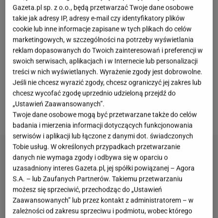
zabraknie oczywiście
Dagmary Kaźmierskiej
w
Gazeta.pl sp. z o.o., będą przetwarzać Twoje dane osobowe
związku z ostatnimi doniesieniami o jej mrocznej
takie jak adresy IP, adresy e-mail czy identyfikatory plików
przeszłości. Pojawia się więc pytanie, co w takim
cookie lub inne informacje zapisane w tych plikach do celów
marketingowych, w szczególności na potrzeby wyświetlania
razie z Bogu ducha winnym
Marcinem Hakielem
,
reklam dopasowanych do Twoich zainteresowań i preferencji w
który jej partnerował w show? Czy z podniesioną
swoich serwisach, aplikacjach i w Internecie lub personalizacji
głową wróci do formatu, by w tej edycji po raz
treści w nich wyświetlanych. Wyrażenie zgody jest dobrowolne.
Jeśli nie chcesz wyrazić zgody, chcesz ograniczyć jej zakres lub
ostatni popisać się tanecznym talentem? A może
chcesz wycofać zgodę uprzednio udzieloną przejdź do
dostał zakaz od produkcji? Wszystkiego się
„Ustawień Zaawansowanych”.
dowiedzieliśmy.
Twoje dane osobowe mogą być przetwarzane także do celów
badania i mierzenia informacji dotyczących funkcjonowania
serwisów i aplikacji lub łączone z danymi dot. świadczonych
Tobie usług. W określonych przypadkach przetwarzanie
danych nie wymaga zgody i odbywa się w oparciu o
uzasadniony interes Gazeta.pl, jej spółki powiązanej – Agora
S.A. – lub Zaufanych Partnerów. Takiemu przetwarzaniu
możesz się sprzeciwić, przechodząc do „Ustawień
Zaawansowanych” lub przez kontakt z administratorem – w
zależności od zakresu sprzeciwu i podmiotu, wobec którego