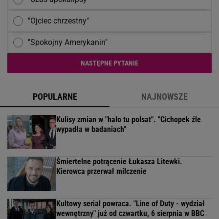
"Ojciec chrzestny"
"Spokojny Amerykanin"
NASTĘPNE PYTANIE
POPULARNE
NAJNOWSZE
Kulisy zmian w "halo tu polsat". "Cichopek źle
wypadła w badaniach"
Śmiertelne potrącenie Łukasza Litewki.
Kierowca przerwał milczenie
Kultowy serial powraca. "Line of Duty - wydział
wewnętrzny" już od czwartku, 6 sierpnia w BBC