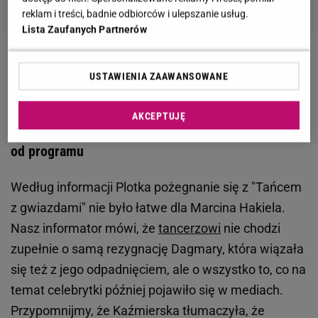
reklam i treści, badnie odbiorców i ulepszanie usług.
Lista Zaufanych Partnerów
Zobacz wideo
Filip Chajzer po odpadnięciu z "TzG"
USTAWIENIA ZAAWANSOWANE
zajął się kebabem. Jak mu idzie biznes?
AKCEPTUJĘ
Finał "Tańca z gwiazdami". Marcin Hakiel odcina się
od programu
Według informacji Plotka pożegnanie się z "Tańcem
z gwiazdami" nie było łatwe dla Marcina Hakiela.
Nasz informator mówi, że
tancerzowi
nie chodzi
zupełnie o samą rezygnację Dagmary, która wiązała
się też z jego odpadnięciem, ale o wszystko to, co na
temat celebrytki później pojawiło się w mediach.
Przypomnijmy, że Kaźmierska tłumaczyła, że