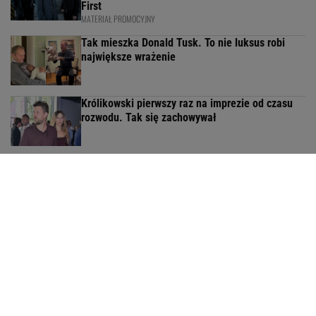
First
MATERIAŁ PROMOCYJNY
Tak mieszka Donald Tusk. To nie luksus robi
największe wrażenie
Królikowski pierwszy raz na imprezie od czasu
rozwodu. Tak się zachowywał