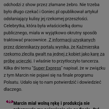
odchodzi z show przez złamane żebro. Nie trzeba
było długo czekać i Goniec.pl opublikował artykuł
odsłaniający kulisy jej rzekomej przeszłości.
Celebrytka, która była właścicielką domu
publicznego, miała w wyjątkowo okrutny sposób
traktować pracownice.
Z informacji uzyskanych
przez dziennikarzy portalu wynika, że Kaźmierska
rzekomo zleciła gwałt na jednej z kobiet jako karę za
próbę ucieczki
. I właśnie to przytłoczyło tancerza.
Kilka dni temu "
Super Express
" napisał, że w związku
z tym Marcin nie pojawi się na finale programu
Polsatu. Udało się to nam potwierdzić i dowiedzieć
dlaczego.
Marcin miał wolną rękę i produkcja nie