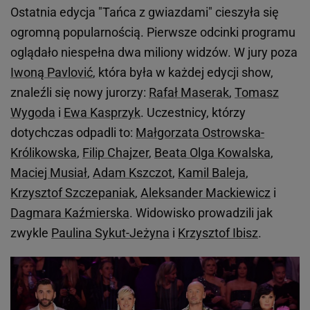
Ostatnia edycja "Tańca z gwiazdami" cieszyła się
ogromną popularnością. Pierwsze odcinki programu
oglądało niespełna dwa miliony widzów. W jury poza
Iwoną Pavlović
, która była w każdej edycji show,
znaleźli się nowy jurorzy:
Rafał Maserak
,
Tomasz
Wygoda
i
Ewa Kasprzyk
. Uczestnicy, którzy
dotychczas odpadli to:
Małgorzata Ostrowska-
Królikowska
,
Filip Chajzer
,
Beata Olga Kowalska
,
Maciej Musiał
,
Adam Kszczot
,
Kamil Baleja
,
Krzysztof Szczepaniak
,
Aleksander Mackiewicz
i
Dagmara Kaźmierska
. Widowisko prowadzili jak
zwykle
Paulina Sykut-Jeżyna
i
Krzysztof Ibisz
.