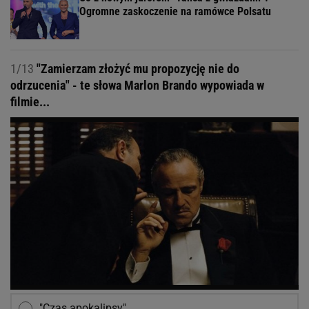
Ogromne zaskoczenie na ramówce Polsatu
1/13
"Zamierzam złożyć mu propozycję nie do
odrzucenia" - te słowa Marlon Brando wypowiada w
filmie...
"Czas apokalipsy"