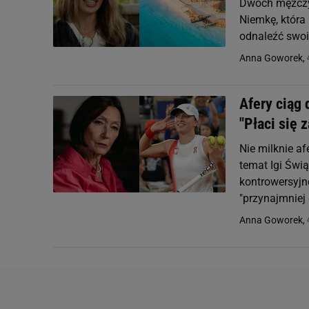
Dwóch mężczyz
Niemkę, która
odnaleźć swo
Anna Goworek,
Afery ciąg
"Płaci się z
Nie milknie a
temat Igi Świ
kontrowersyjn
"przynajmniej 
Anna Goworek,