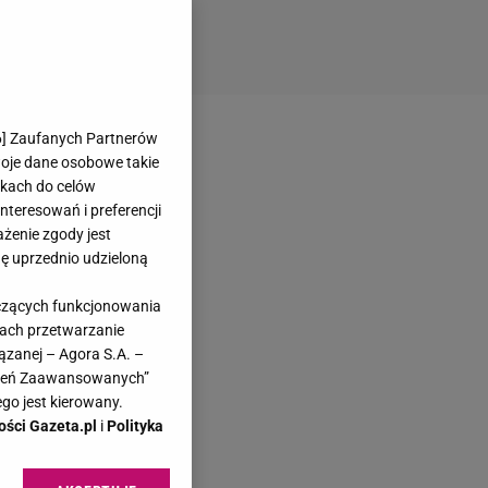
6
] Zaufanych Partnerów
woje dane osobowe takie
likach do celów
teresowań i preferencji
ażenie zgody jest
dę uprzednio udzieloną
yczących funkcjonowania
kach przetwarzanie
ązanej – Agora S.A. –
awień Zaawansowanych”
go jest kierowany.
ości Gazeta.pl
i
Polityka