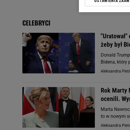
USTAWIENIA ZAA
Klikając „Akceptuję” wyra
Zaufanych Partnerów i A
dotyczące plików cookie,
CELEBRYCI
odnośnik „Ustawienia pr
plików cookie możliwa je
"Uratował" 
My, nasi Zaufani Partne
żeby był B
Użycie dokładnych danych
Przechowywanie informacji
Donald Trump 
badnie odbiorców i uleps
Bidena, który 
Aleksandra Piet
Rok Marty N
ocenili. W
Marta Nawrock
to w nowym so
Aleksandra Piet