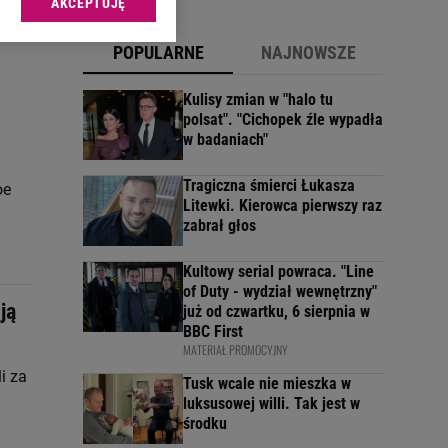
AKCEPTUJĘ
l sp. z o.o., jej
ić swoje preferencje
POPULARNE
NAJNOWSZE
arzania danych poprzez
ych”. Zmiana ustawień
Kulisy zmian w "halo tu
polsat". "Cichopek źle wypadła
w badaniach"
ach:
 celów identyfikacji.
omiar reklam i treści,
Tragiczna śmierci Łukasza
oe
Litewki. Kierowca pierwszy raz
zabrał głos
Kultowy serial powraca. "Line
of Duty - wydział wewnętrzny"
ją
już od czwartku, 6 sierpnia w
BBC First
MATERIAŁ PROMOCYJNY
i za
Tusk wcale nie mieszka w
luksusowej willi. Tak jest w
środku