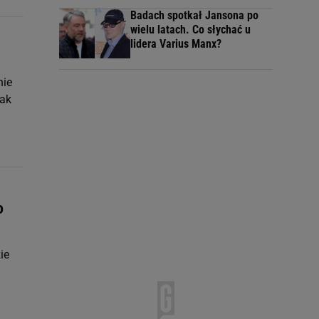
Badach spotkał Jansona po
wielu latach. Co słychać u
lidera Varius Manx?
nie
jak
o
ie