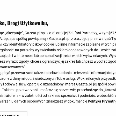
ko, Drogi Użytkowniku,
jąc „Akceptuję”, Gazeta.pl sp. z o.o. oraz jej Zaufani Partnerzy, w tym [
67
.A. będąca spółką powiązaną z Gazeta.pl sp. z o.o., będą przetwarzać T
ail czy identyfikatory plików cookie lub inne informacje zapisane w tych p
gólności na potrzeby wyświetlania reklam dopasowanych do Twoich zain
acjach i w Internecie lub personalizacji treści w nich wyświetlanych. Wyr
cesz wyrazić zgody, chcesz ograniczyć jej zakres lub chcesz wycofać zgo
aawansowanych”.
 być przetwarzane także do celów badania i mierzenia informacji dot
 łączone z danymi dot. świadczonych Tobie usług. W określonych przypad
i odbywa się w oparciu o uzasadniony interes Gazeta.pl, jej spółki powi
. Takiemu przetwarzaniu możesz się sprzeciwić, przechodząc do „Ust
nistratorem – w zależności od zakresu sprzeciwu i podmiotu, wobec które
etwarzaniu danych osobowych znajdziesz w dokumencie
Polityka Prywatn