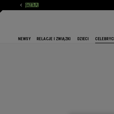
WIADOMOŚCI
NEXT
SPORT
PLOTEK
D
NEWSY
RELACJE I ZWIĄZKI
DZIECI
CELEBRYC