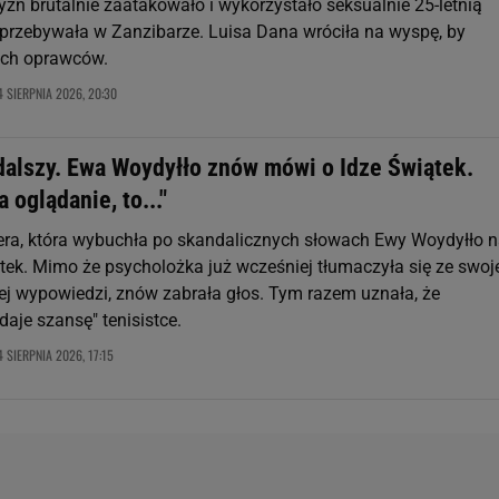
n brutalnie zaatakowało i wykorzystało seksualnie 25-letnią
 przebywała w Zanzibarze. Luisa Dana wróciła na wyspę, by
ich oprawców.
4 SIERPNIA 2026, 20:30
 dalszy. Ewa Woydyłło znów mówi o Idze Świątek.
a oglądanie, to..."
fera, która wybuchła po skandalicznych słowach Ewy Woydyłło 
ątek. Mimo że psycholożka już wcześniej tłumaczyła się ze swoj
ej wypowiedzi, znów zabrała głos. Tym razem uznała, że
daje szansę" tenisistce.
4 SIERPNIA 2026, 17:15