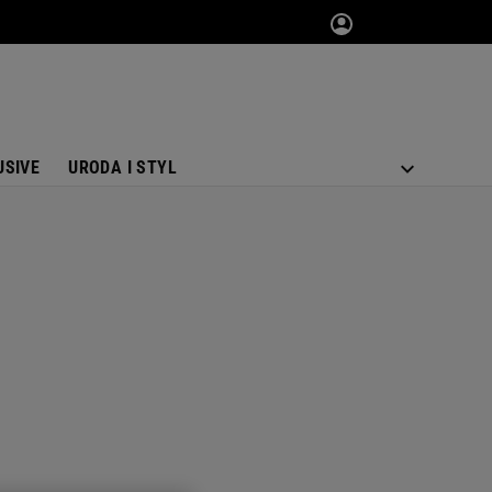
USIVE
URODA I STYL