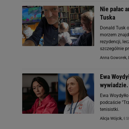
Nie pałac 
Tuska
Donald Tusk od
morzem znajdu
rezydencji, le
szczególnie p
Anna Goworek, 
Ewa Woydył
wywiadzie. 
Ewa Woydyłło 
podcaście "Tr
tenisistki.
6 S
Alicja Wójcik,