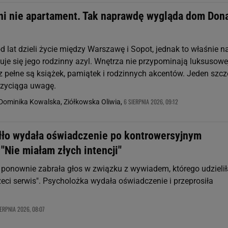
ani nie apartament. Tak naprawdę wygląda dom Don
 lat dzieli życie między Warszawę i Sopot, jednak to właśnie n
je się jego rodzinny azyl. Wnętrza nie przypominają luksusowe
cz pełne są książek, pamiątek i rodzinnych akcentów. Jeden szcz
rzyciąga uwagę.
6 SIERPNIA 2026, 09:12
Dominika Kowalska, Ziółkowska Oliwia,
ło wydała oświadczenie po kontrowersyjnym
"Nie miałam złych intencji"
ponownie zabrała głos w związku z wywiadem, którego udzieli
zeci serwis". Psycholożka wydała oświadczenie i przeprosiła
IERPNIA 2026, 08:07