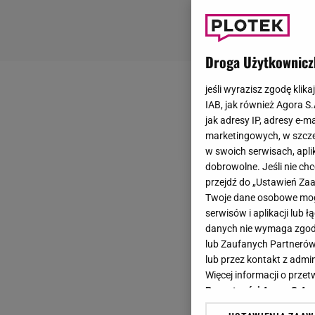
Droga Użytkownicz
jeśli wyrazisz zgodę klika
IAB, jak również Agora S
jak adresy IP, adresy e-m
marketingowych, w szcze
w swoich serwisach, aplik
dobrowolne. Jeśli nie ch
przejdź do „Ustawień Z
Twoje dane osobowe mogą
serwisów i aplikacji lub
danych nie wymaga zgody 
lub Zaufanych Partnerów
lub przez kontakt z admi
Więcej informacji o prz
Prywatności Agora S.A.