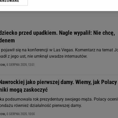
WANSOWANE
żasz też zgodę na zainstalowanie i przechowywanie plików cookie Gazeta.p
gora S.A. na Twoim urządzeniu końcowym. Możesz w każdej chwili zmien
 wywołując narzędzie do zarządzania twoimi preferencjami dot. przetw
ywatności ” w stopce serwisu i przechodząc do „Ustawień Zaawansowan
st także za pomocą ustawień przeglądarki.
dziecko przed upadkiem. Nagle wypalił: Nie chcę,
rzy i Agora S.A. możemy przetwarzać dane osobowe w następujących cel
idenem
 geolokalizacyjnych. Aktywne skanowanie charakterystyki urządzenia do
 na urządzeniu lub dostęp do nich. Spersonalizowane reklamy i treści, p
pojawił się na konferencji w Las Vegas. Komentarz na temat J
zanie usług.
Lista Zaufanych Partnerów
padł z jego ust, nie umknął uwadze internautów.
6 SIERPNIA 2026, 13:51
row,
awrockiej jako pierwszej damy. Wiemy, jak Polacy 
yniki mogą zaskoczyć
a podsumowała rok prezydentury swojego męża. Polacy ocenil
ndażu również działalność pierwszej damy.
6 SIERPNIA 2026, 10:56
row,