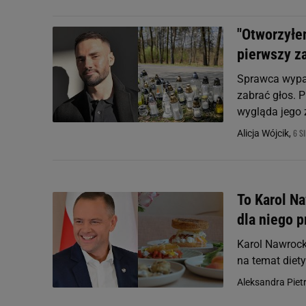
"Otworzyłem
pierwszy za
Sprawca wypad
zabrać głos. P
wygląda jego 
6 S
Alicja Wójcik,
To Karol Na
dla niego 
Karol Nawrock
na temat diet
Aleksandra Piet