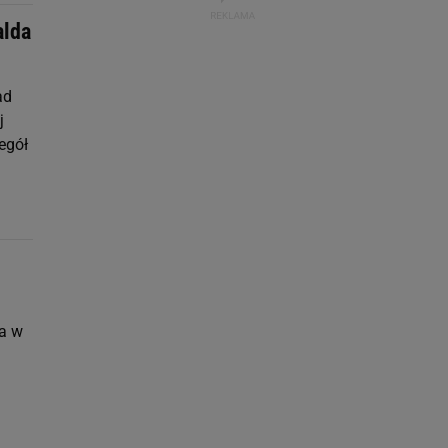
alda
ad
j
egół
ła w