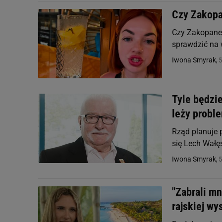
Czy Zakopa
Czy Zakopane 
sprawdzić na w
5
Iwona Smyrak,
Tyle będzi
leży probl
Rząd planuje 
się Lech Wałę
5
Iwona Smyrak,
"Zabrali mn
rajskiej wy