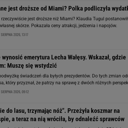
ne jest droższe od Miami? Polka podliczyła wydat
rzeczywiście jest droższe niż Miami? Klaudia Tugul postanowił
łasnej skórze. Pokazała ceny atrakcji, jedzenia i napojów.
 SIERPNIA 2026, 13:17
e wynosić emerytura Lecha Wałęsy. Wskazał, gdzie
em: Muszę się wstydzić
podwyżkę świadczeń dla byłych prezydentów. Do tych zmian od
sa, który przyznał, że patrzy na sprawę z dwóch różnych perspe
 SIERPNIA 2026, 09:12
ie do lasu, trzymając nóż". Przeżyła koszmar na
spie, a teraz na nią wróciła, by odnaleźć sprawców