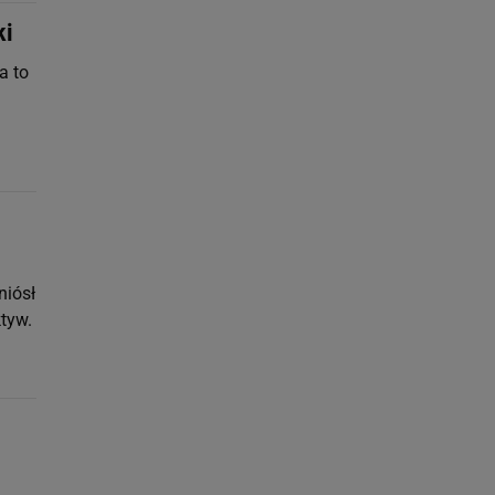
ki
a to
niósł
ktyw.