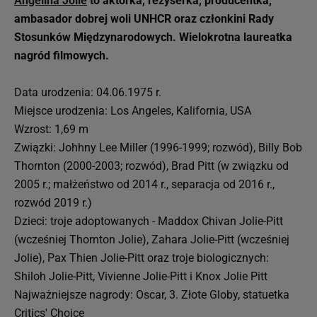
Angelina Jolie
to aktorka, reżyserka, producentka,
ambasador dobrej woli UNHCR oraz członkini Rady
Stosunków Międzynarodowych. Wielokrotna laureatka
nagród filmowych.
Data urodzenia: 04.06.1975 r.
Miejsce urodzenia: Los Angeles, Kalifornia, USA
Wzrost: 1,69 m
Związki: Johhny Lee Miller (1996-1999; rozwód), Billy Bob
Thornton (2000-2003; rozwód), Brad Pitt (w związku od
2005 r.; małżeństwo od 2014 r., separacja od 2016 r.,
rozwód 2019 r.)
Dzieci: troje adoptowanych - Maddox Chivan Jolie-Pitt
(wcześniej Thornton Jolie), Zahara Jolie-Pitt (wcześniej
Jolie), Pax Thien Jolie-Pitt oraz troje biologicznych:
Shiloh Jolie-Pitt, Vivienne Jolie-Pitt i Knox Jolie Pitt
Najważniejsze nagrody: Oscar, 3. Złote Globy, statuetka
Critics' Choice