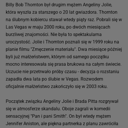
Billy Bob Thornton był drugim mężem Angeliny Jolie,
która wyszła za starszego o 20 lat gwiazdora. Thornton
na ślubnym kobiercu stawał wtedy piąty raz. Pobrali się w
Las Vegas w maju 2000 roku, po dwóch miesiącach
burzliwej znajomości. Nie była to spektakularna
uroczystość. Jolie i Thornton poznali się w 1999 roku na
planie filmu "Zmęczenie materiału". Dwa miesiące później
byli już małżeństwem, którym od samego początku
mocno interesowała się prasa brukowa na całym świecie.
Uczucie nie przetrwało próby czasu - decyzja o rozstaniu
zapadła dwa lata po ślubie w Vegas. Rozwodem
oficjalnie małżeństwo zakończyło się w 2003 roku.
Początek związku Angeliny Jolie i Brada Pitta rozgrywał
się w atmosferze skandalu. Oboje zagrali w komedii
sensacyjnej "Pan i pani Smith". On był wtedy mężem
Jennifer Aniston, ale piękna partnerka z planu zawróciła