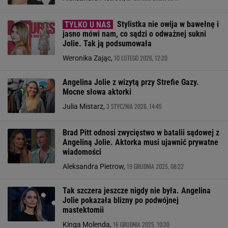
Stylistka nie owija w bawełnę i
jasno mówi nam, co sądzi o odważnej sukni
Jolie. Tak ją podsumowała
10 LUTEGO 2026, 12:20
Weronika Zając,
Angelina Jolie z wizytą przy Strefie Gazy.
Mocne słowa aktorki
3 STYCZNIA 2026, 14:45
Julia Mistarz,
Brad Pitt odnosi zwycięstwo w batalii sądowej z
Angeliną Jolie. Aktorka musi ujawnić prywatne
wiadomości
19 GRUDNIA 2025, 08:22
Aleksandra Pietrow,
Tak szczera jeszcze nigdy nie była. Angelina
Jolie pokazała blizny po podwójnej
mastektomii
16 GRUDNIA 2025, 10:30
Kinga Molenda,