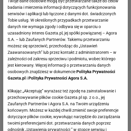
Twoje dane osobowe mogą być przetwarzane także do celów
Millera, którego poślubiła w 1996 r. W 1997 r. wystąpiła w
badania i mierzenia informacji dotyczących funkcjonowania
teledysku jednym z najpopularniejszych zespołów
serwisów i aplikacji lub łączone z danymi dot. świadczonych
rockowych na świecie - The Rolling Stones ("Anybody
Tobie usług. W określonych przypadkach przetwarzanie
danych nie wymaga zgody i odbywa się w oparciu o
Seen My Baby?").
uzasadniony interes Gazeta.pl, jej spółki powiązanej – Agora
S.A. – lub Zaufanych Partnerów. Takiemu przetwarzaniu
Angelina Jolie: rozwój kariery
możesz się sprzeciwić, przechodząc do „Ustawień
W 1998 r. zdobyła jedną z najważniejszych nagród w
Zaawansowanych” lub przez kontakt z administratorem – w
branży filmowej - Złoty Glob. Nagrodzono ją za
zależności od zakresu sprzeciwu i podmiotu, wobec którego
drugoplanową rolę w biograficznym filmie "George
jest kierowany. Więcej informacji o przetwarzaniu danych
osobowych znajdziesz w dokumencie
Polityka Prywatności
Wallace", z 1997 r. Otrzymała także pierwszą nominację
Gazeta.pl
i
Polityka Prywatności Agora S.A.
do nagrody Emmy. Kolejne jej role spotkały się z
uznaniem krytyków (m.in. film "Gia" otrzymała drugi Złoty
Klikając „Akceptuję” wyrażasz też zgodę na zainstalowanie i
Glob). Następne filmy m.in. "Zmęczenie materiału" czy
przechowywanie plików cookie Gazeta.pl sp. z o.o., jej
"Kolekcjoner kości" nie zdobyły jednak najlepszych
Zaufanych Partnerów i Agora S.A. na Twoim urządzeniu
końcowym. Możesz w każdej chwili zmienić swoje preferencje
recenzji. Z kolei na planie tego pierwszego, poznała
dotyczące plików cookie, wywołując narzędzie do zarządzania
przyszłego, drugiego męża Billiego Boba Thortona. Po
twoimi preferencjami dot. przetwarzania danych poprzez
dwóch nieudanych filmach nadeszła chwila triumfu. Za
odnośnik „Ustawienia prywatności ” w stopce serwisu i