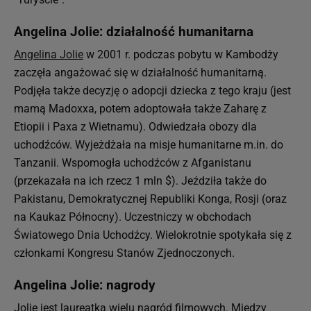
Angelina Jolie: działalność humanitarna
Angelina Jolie
w 2001 r. podczas pobytu w Kambodży
zaczęła angażować się w działalność humanitarną.
Podjęła także decyzję o adopcji dziecka z tego kraju (jest
mamą Madoxxa, potem adoptowała także Zaharę z
Etiopii i Paxa z Wietnamu). Odwiedzała obozy dla
uchodźców. Wyjeżdżała na misje humanitarne m.in. do
Tanzanii. Wspomogła uchodźców z Afganistanu
(przekazała na ich rzecz 1 mln $). Jeździła także do
Pakistanu, Demokratycznej Republiki Konga, Rosji (oraz
na Kaukaz Północny). Uczestniczy w obchodach
Światowego Dnia Uchodźcy. Wielokrotnie spotykała się z
członkami Kongresu Stanów Zjednoczonych.
Angelina Jolie: nagrody
Jolie jest laureatką wielu nagród filmowych. Między