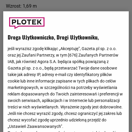
Wzrost: 1,69 m
Angelina Jolie: początki kariery
Angelina Jolie karierę w show-biznesie zaczęła jako
Droga Użytkowniczko, Drogi Użytkowniku,
modelka. W agencji Finesse Model Management zaczęła
pracować w wieku zaledwie 14-tu lat. Uroda Jolie
jeśli wyrazisz zgodę klikając „Akceptuję”, Gazeta.pl sp. z o.o.
zapewniła jej sukces w branży modelingowej, co
oraz jej Zaufani Partnerzy, w tym [
676
] Zaufanych Partnerów
zaowocowało kolejnymi propozycjami zawodowymi.
IAB, jak również Agora S.A. będąca spółką powiązaną z
Wystąpiła w kilku teledyskach m.in. Lenny'ego Kravitza
Gazeta.pl sp. z o.o., będą przetwarzać Twoje dane osobowe
takie jak adresy IP, adresy e-mail czy identyfikatory plików
("Stand by My Woman"). W wieku 16-tu lat rozpoczęła
cookie lub inne informacje zapisane w tych plikach do celów
przygodę z aktorstwem. Grała w teatrze i w studenckich
marketingowych, w szczególności na potrzeby wyświetlania
filmach swojego brata. W pierwszym filmie zagrała w
reklam dopasowanych do Twoich zainteresowań i preferencji w
1993 r. ("Cyborg 2: Szklany cień"). Dwa lata później
swoich serwisach, aplikacjach i w Internecie lub personalizacji
wystąpiła w hollywoodzkiej produkcji "Hakerzy". To
treści w nich wyświetlanych. Wyrażenie zgody jest dobrowolne.
właśnie ten film otworzył jej drzwi do kariery. Ta
Jeśli nie chcesz wyrazić zgody, chcesz ograniczyć jej zakres lub
chcesz wycofać zgodę uprzednio udzieloną przejdź do
produkcja miała wpływ nie tylko na jej życie zawodowe, a
„Ustawień Zaawansowanych”.
także prywatne. Na planie poznała Johnny'ego Lee