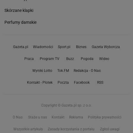
Skórzane klapki
Perfumy damskie
Gazeta.pl
Wiadomości
Sport.pl
Biznes
Gazeta Wyborcza
Praca
Program TV
Buzz
Pogoda
Wideo
Wyniki Lotto
Tok.FM
Redakcja - O Nas
Kontakt - Plotek
Poczta
Facebook
RSS
Copyright © Gazeta.pl sp. z o.o.
O Nas
Staże u nas
Kontakt
Reklama
Polityka prywatności
Wszystkie artykuły
Zasady korzystania z portalu
Zgłoś uwagi