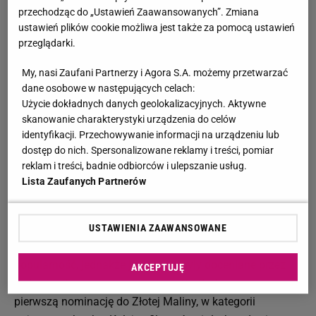
film "Przerwana lekcja muzyki" otrzymała Oscara
przechodząc do „Ustawień Zaawansowanych”. Zmiana
(najlepsza aktorka drugoplanowa). W jednym z
ustawień plików cookie możliwa jest także za pomocą ustawień
wywiadów gwiazda wyznała, że statuetkę... zgubiła.
przeglądarki.
"Oddałam Oscara mojej mamie, Marcheline . Nie
My, nasi Zaufani Partnerzy i Agora S.A. możemy przetwarzać
widziałam go, od momentu, gdy zmarła. Nie mam pojęcia,
dane osobowe w następujących celach:
gdzie może być" - wytłumaczyła.
Użycie dokładnych danych geolokalizacyjnych. Aktywne
skanowanie charakterystyki urządzenia do celów
Angelina Jolie: popularność
identyfikacji. Przechowywanie informacji na urządzeniu lub
dostęp do nich. Spersonalizowane reklamy i treści, pomiar
Chociaż Jolie miała na swoim koncie kilka prestiżowych
reklam i treści, badnie odbiorców i ulepszanie usług.
nagród, to dopiero rola Lary Croft przyniosła jej
Lista Zaufanych Partnerów
popularność. "Lara Croft: Tomb Rider" okazał się
kasowym hitem - film zarobił 275 mln $ na całym świecie.
Jolie stała się wielką gwiazdą - angażowano ją do
USTAWIENIA ZAAWANSOWANE
kolejnych superprodukcji. Aktorka zyskała ogromną
popularność, jednakże jej role nie były doceniane przez
AKCEPTUJĘ
krytyków. To właśnie za rolę Lary Croft otrzymała
pierwszą nominację do Złotej Maliny, w kategorii