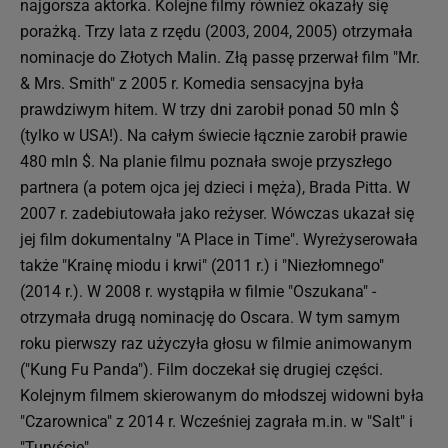
najgorsza aktorka. Kolejne filmy również okazały się
porażką. Trzy lata z rzędu (2003, 2004, 2005) otrzymała
nominacje do Złotych Malin. Złą passę przerwał film "Mr.
& Mrs. Smith" z 2005 r. Komedia sensacyjna była
prawdziwym hitem. W trzy dni zarobił ponad 50 mln $
(tylko w USA!). Na całym świecie łącznie zarobił prawie
480 mln $. Na planie filmu poznała swoje przyszłego
partnera (a potem ojca jej dzieci i męża), Brada Pitta. W
2007 r. zadebiutowała jako reżyser. Wówczas ukazał się
jej film dokumentalny "A Place in Time". Wyreżyserowała
także "Krainę miodu i krwi" (2011 r.) i "Niezłomnego"
(2014 r.). W 2008 r. wystąpiła w filmie "Oszukana" -
otrzymała drugą nominację do Oscara. W tym samym
roku pierwszy raz użyczyła głosu w filmie animowanym
("Kung Fu Panda"). Film doczekał się drugiej części.
Kolejnym filmem skierowanym do młodszej widowni była
"Czarownica" z 2014 r. Wcześniej zagrała m.in. w "Salt" i
"Turyście".