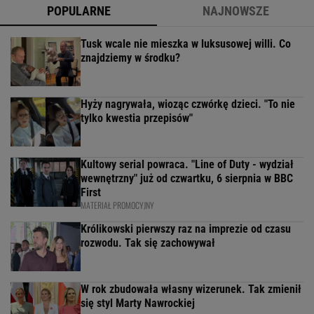
POPULARNE
NAJNOWSZE
Tusk wcale nie mieszka w luksusowej willi. Co
znajdziemy w środku?
Hyży nagrywała, wioząc czwórkę dzieci. "To nie
tylko kwestia przepisów"
Kultowy serial powraca. "Line of Duty - wydział
wewnętrzny" już od czwartku, 6 sierpnia w BBC
First
MATERIAŁ PROMOCYJNY
Królikowski pierwszy raz na imprezie od czasu
rozwodu. Tak się zachowywał
W rok zbudowała własny wizerunek. Tak zmienił
się styl Marty Nawrockiej