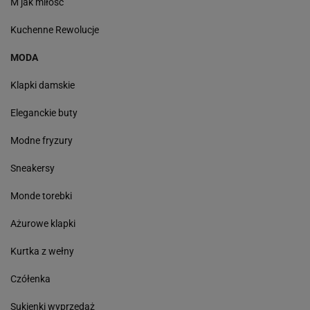
M jak miłość
Kuchenne Rewolucje
MODA
Klapki damskie
Eleganckie buty
Modne fryzury
Sneakersy
Monde torebki
Ażurowe klapki
Kurtka z wełny
Czółenka
Sukienki wyprzedaż