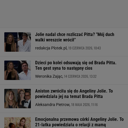
Jolie nadal chce rozliczać Pitta? "Mój duch
walki wreszcie wrócił"
19 CZERWCA 2026, 10:43
redakcja Plotek.pl,
Dzieci po kolei odsuwają się od Brada Pitta.
Ten gest syna to następny cios
14 CZERWCA 2026, 13:32
Weronika Zając,
Aniston zwróciła się do Angeliny Jolie. To
powiedziała jej na temat Brada Pitta
18 MAJA 2026, 11:16
Aleksandra Pietrow,
Emocjonalna przemowa córki Angeliny Jolie. To
21-latka powiedziała o relacji z mamą