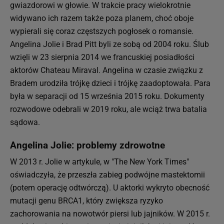
gwiazdorowi w głowie. W trakcie pracy wielokrotnie
widywano ich razem także poza planem, choć oboje
wypierali się coraz częstszych pogłosek o romansie.
Angelina Jolie i Brad Pitt byli ze sobą od 2004 roku. Ślub
wzięli w 23 sierpnia 2014 we francuskiej posiadłości
aktorów Chateau Miraval. Angelina w czasie związku z
Bradem urodziła trójkę dzieci i trójkę zaadoptowała. Para
była w separacji od 15 września 2015 roku. Dokumenty
rozwodowe odebrali w 2019 roku, ale wciąż trwa batalia
sądowa.
Angelina Jolie: problemy zdrowotne
W 2013 r. Jolie w artykule, w "The New York Times"
oświadczyła, że przeszła zabieg podwójne mastektomii
(potem operację odtwórczą). U aktorki wykryto obecność
mutacji genu BRCA1, który zwiększa ryzyko
zachorowania na nowotwór piersi lub jajników. W 2015 r.