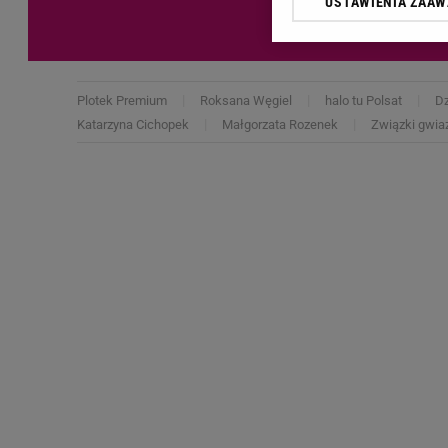
USTAWIENIA ZAA
Klikając „Akceptuję” wyra
Zaufanych Partnerów i A
dotyczące plików cookie,
odnośnik „Ustawienia pr
plików cookie możliwa je
Plotek Premium
Roksana Węgiel
halo tu Polsat
Dz
Katarzyna Cichopek
Małgorzata Rozenek
Związki gwia
My, nasi Zaufani Partne
Użycie dokładnych danych
Przechowywanie informacji
badnie odbiorców i uleps