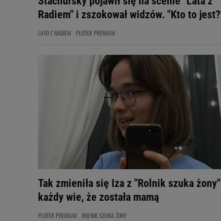
Stachursky pojawił się na scenie "Lata z
Radiem" i zszokował widzów. "Kto to jest?
LATO Z RADIEM
PLOTEK PREMIUM
Tak zmieniła się Iza z "Rolnik szuka żony"
każdy wie, że została mamą
PLOTEK PREMIUM
ROLNIK SZUKA ŻONY