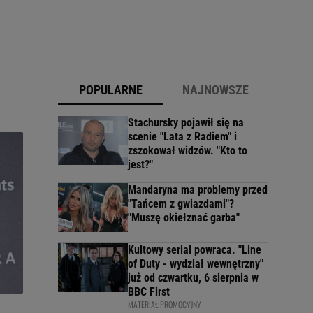
POPULARNE
NAJNOWSZE
Stachursky pojawił się na
scenie "Lata z Radiem" i
zszokował widzów. "Kto to
jest?"
Mandaryna ma problemy przed
"Tańcem z gwiazdami"?
"Muszę okiełznać garba"
Kultowy serial powraca. "Line
of Duty - wydział wewnętrzny"
już od czwartku, 6 sierpnia w
BBC First
MATERIAŁ PROMOCYJNY