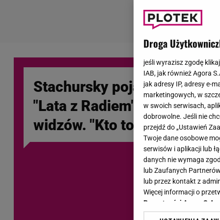
Droga Użytkownicz
jeśli wyrazisz zgodę klika
IAB, jak również Agora S
Stachursky pojawił się na s
jak adresy IP, adresy e-m
marketingowych, w szcze
"Lata z Radiem" i zszokował
w swoich serwisach, aplik
dobrowolne. Jeśli nie ch
widzów. "Kto to jest?"
przejdź do „Ustawień Z
Twoje dane osobowe mogą
serwisów i aplikacji lub
danych nie wymaga zgody 
lub Zaufanych Partnerów
lub przez kontakt z admi
Więcej informacji o prz
Prywatności Agora S.A.