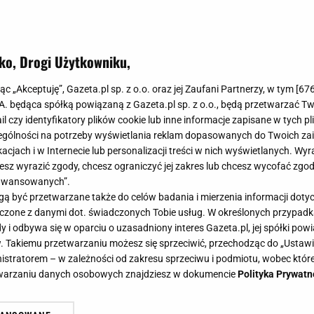
ko, Drogi Użytkowniku,
jąc „Akceptuję”, Gazeta.pl sp. z o.o. oraz jej Zaufani Partnerzy, w tym [
67
.A. będąca spółką powiązaną z Gazeta.pl sp. z o.o., będą przetwarzać T
cenie
ail czy identyfikatory plików cookie lub inne informacje zapisane w tych p
gólności na potrzeby wyświetlania reklam dopasowanych do Twoich zain
acjach i w Internecie lub personalizacji treści w nich wyświetlanych. Wyr
cesz wyrazić zgody, chcesz ograniczyć jej zakres lub chcesz wycofać zgo
aawansowanych”.
 być przetwarzane także do celów badania i mierzenia informacji dot
 łączone z danymi dot. świadczonych Tobie usług. W określonych przypad
i odbywa się w oparciu o uzasadniony interes Gazeta.pl, jej spółki powi
. Takiemu przetwarzaniu możesz się sprzeciwić, przechodząc do „Ust
nistratorem – w zależności od zakresu sprzeciwu i podmiotu, wobec które
etwarzaniu danych osobowych znajdziesz w dokumencie
Polityka Prywatn