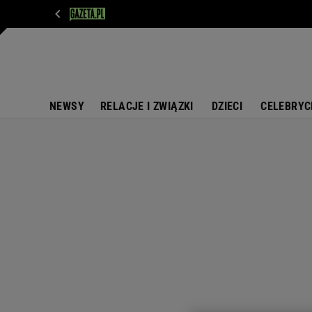
WIADOMOŚCI
NEXT
SPORT
PLOTEK
D
NEWSY
RELACJE I ZWIĄZKI
DZIECI
CELEBRYC