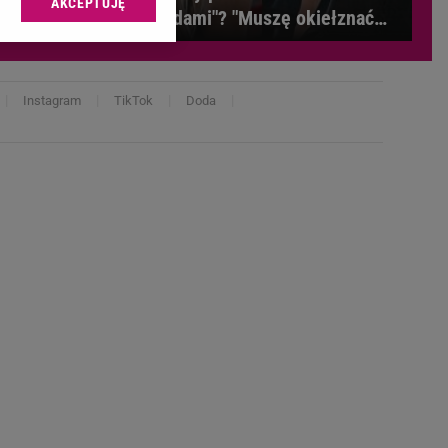
AKCEPTUJĘ
l sp. z o.o., jej
gwiazdami"? "Muszę okiełznać
ić swoje preferencje
garba"
arzania danych poprzez
ych”. Zmiana ustawień
Instagram
TikTok
Doda
ach:
 celów identyfikacji.
omiar reklam i treści,