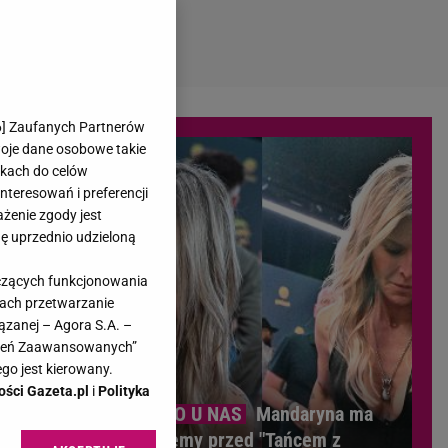
6
] Zaufanych Partnerów
woje dane osobowe takie
likach do celów
teresowań i preferencji
ażenie zgody jest
dę uprzednio udzieloną
yczących funkcjonowania
kach przetwarzanie
ązanej – Agora S.A. –
awień Zaawansowanych”
go jest kierowany.
ości Gazeta.pl
i
Polityka
Mandaryna ma
problemy przed "Tańcem z