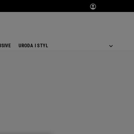
USIVE
URODA I STYL