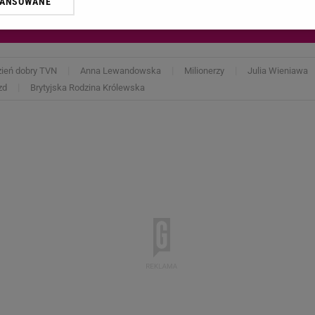
WANSOWANE
żasz też zgodę na zainstalowanie i przechowywanie plików cookie Gazeta.p
gora S.A. na Twoim urządzeniu końcowym. Możesz w każdej chwili zmien
 wywołując narzędzie do zarządzania twoimi preferencjami dot. przetw
ywatności ” w stopce serwisu i przechodząc do „Ustawień Zaawansowan
st także za pomocą ustawień przeglądarki.
ień dobry TVN
Anna Lewandowska
Milionerzy
Julia Wieniawa
zd
Brytyjska Rodzina Królewska
rzy i Agora S.A. możemy przetwarzać dane osobowe w następujących cel
 geolokalizacyjnych. Aktywne skanowanie charakterystyki urządzenia do
 na urządzeniu lub dostęp do nich. Spersonalizowane reklamy i treści, p
zanie usług.
Lista Zaufanych Partnerów