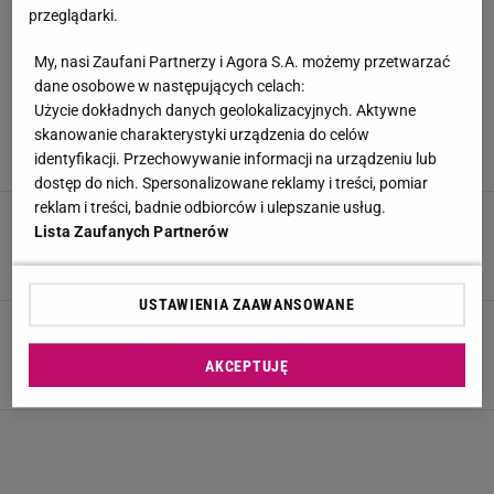
przeglądarki.
ŚLUB OD PIERWSZEGO WEJRZENIA
My, nasi Zaufani Partnerzy i Agora S.A. możemy przetwarzać
dane osobowe w następujących celach:
Anita ze "Ślubu" zabrała głos po przejmującym
nagraniu męża. "Chciałabym dawać siłę, ale
Użycie dokładnych danych geolokalizacyjnych. Aktywne
teraz sama jej potrzebuję"
skanowanie charakterystyki urządzenia do celów
identyfikacji. Przechowywanie informacji na urządzeniu lub
16 LIPCA 2026, 11:26
Iwona Smyrak,
dostęp do nich. Spersonalizowane reklamy i treści, pomiar
reklam i treści, badnie odbiorców i ulepszanie usług.
"Stało się tak, że guz odbił". Adrian ze "Ślubu"
Lista Zaufanych Partnerów
przekazał wieści o stanie zdrowia
14 LIPCA 2026, 13:55
Aleksandra Pietrow,
USTAWIENIA ZAAWANSOWANE
Anita i Adrian ze "Ślubu" przekazali wieści.
"Czas na całkiem nowy rozdział życia"
AKCEPTUJĘ
2 LIPCA 2026, 20:14
Aleksandra Pietrow,