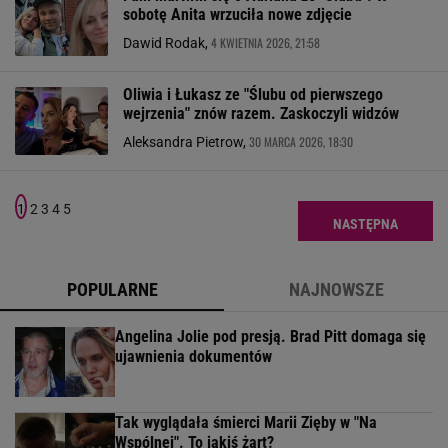
sobotę Anita wrzuciła nowe zdjęcie
4 KWIETNIA 2026, 21:58
Dawid Rodak,
Oliwia i Łukasz ze "Ślubu od pierwszego
wejrzenia" znów razem. Zaskoczyli widzów
30 MARCA 2026, 18:30
Aleksandra Pietrow,
1
2
3
4
5
NASTĘPNA
POPULARNE
NAJNOWSZE
Angelina Jolie pod presją. Brad Pitt domaga się
ujawnienia dokumentów
Tak wyglądała śmierci Marii Zięby w "Na
Wspólnej". To jakiś żart?