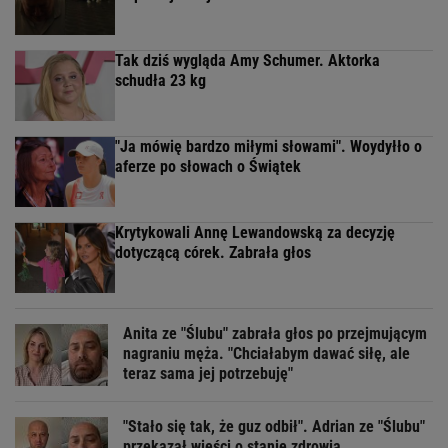
Tak dziś wygląda Amy Schumer. Aktorka
schudła 23 kg
"Ja mówię bardzo miłymi słowami". Woydyłło o
aferze po słowach o Świątek
Krytykowali Annę Lewandowską za decyzję
dotyczącą córek. Zabrała głos
Anita ze "Ślubu" zabrała głos po przejmującym
nagraniu męża. "Chciałabym dawać siłę, ale
teraz sama jej potrzebuję"
"Stało się tak, że guz odbił". Adrian ze "Ślubu"
przekazał wieści o stanie zdrowia