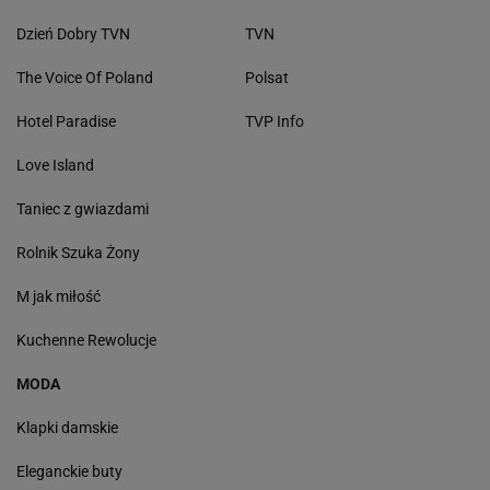
Dzień Dobry TVN
TVN
The Voice Of Poland
Polsat
Hotel Paradise
TVP Info
Love Island
Taniec z gwiazdami
Rolnik Szuka Żony
M jak miłość
Kuchenne Rewolucje
MODA
Klapki damskie
Eleganckie buty