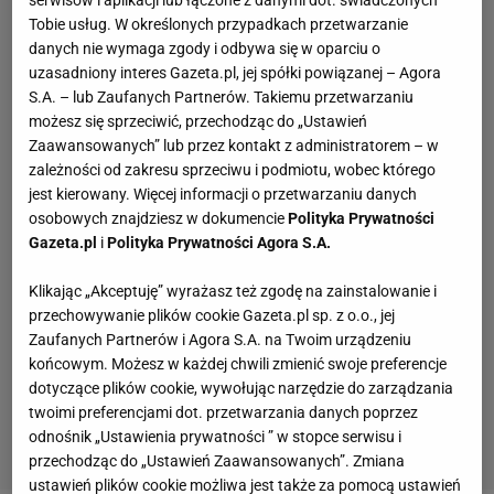
serwisów i aplikacji lub łączone z danymi dot. świadczonych
swoją relację. W ostatnim odcinku uczestnicy podejmują
Tobie usług. W określonych przypadkach przetwarzanie
danych nie wymaga zgody i odbywa się w oparciu o
oficjalną decyzję, czy chcą pozostać w związku, czy
uzasadniony interes Gazeta.pl, jej spółki powiązanej – Agora
jednak wybierają rozwód. Wiele osób dzięki udziałowi w
S.A. – lub Zaufanych Partnerów. Takiemu przetwarzaniu
show zyskało popularność i działa prężnie w mediach
możesz się sprzeciwić, przechodząc do „Ustawień
społecznościowych.
Zaawansowanych” lub przez kontakt z administratorem – w
zależności od zakresu sprzeciwu i podmiotu, wobec którego
"Ślub od pierwszego wejrzenia" - czy ktoś
jest kierowany. Więcej informacji o przetwarzaniu danych
znalazł miłość?
osobowych znajdziesz w dokumencie
Polityka Prywatności
Gazeta.pl
i
Polityka Prywatności Agora S.A.
Dzięki udziałowi w show wiele osób znalazło miłość. Do
najbardziej znanych małżeństw, które doczekały się już
Klikając „Akceptuję” wyrażasz też zgodę na zainstalowanie i
dzieci, należą Anita i Adrian z trzeciej edycji (mają syna
przechowywanie plików cookie Gazeta.pl sp. z o.o., jej
Jerzyka i córkę Biankę), Agnieszka i Wojtek z czwartego
Zaufanych Partnerów i Agora S.A. na Twoim urządzeniu
końcowym. Możesz w każdej chwili zmienić swoje preferencje
sezonu (doczekali się córki Tosi) oraz Aneta i Robert z
dotyczące plików cookie, wywołując narzędzie do zarządzania
szóstego sezonu (wychowują syna Mieszka i córkę
twoimi preferencjami dot. przetwarzania danych poprzez
Hanię). Oprócz nich szczęśliwy związek tworzą m.in.
odnośnik „Ustawienia prywatności ” w stopce serwisu i
Kornelia i Marek z dziewiątej edycji.
przechodząc do „Ustawień Zaawansowanych”. Zmiana
ustawień plików cookie możliwa jest także za pomocą ustawień