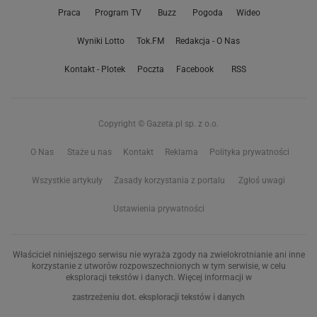
Praca
Program TV
Buzz
Pogoda
Wideo
Wyniki Lotto
Tok.FM
Redakcja - O Nas
Kontakt - Plotek
Poczta
Facebook
RSS
Copyright © Gazeta.pl sp. z o.o.
O Nas
Staże u nas
Kontakt
Reklama
Polityka prywatności
Wszystkie artykuły
Zasady korzystania z portalu
Zgłoś uwagi
Ustawienia prywatności
Właściciel niniejszego serwisu nie wyraża zgody na zwielokrotnianie ani inne
korzystanie z utworów rozpowszechnionych w tym serwisie, w celu
eksploracji tekstów i danych. Więcej informacji w
zastrzeżeniu dot. eksploracji tekstów i danych