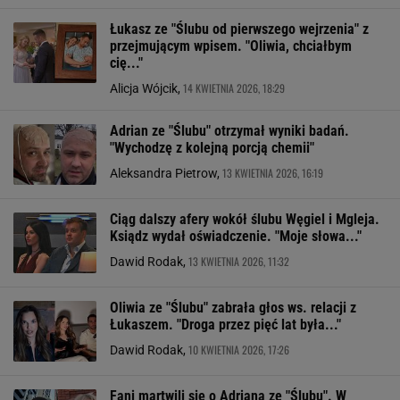
Łukasz ze "Ślubu od pierwszego wejrzenia" z
przejmującym wpisem. "Oliwia, chciałbym
cię..."
14 KWIETNIA 2026, 18:29
Alicja Wójcik,
Adrian ze "Ślubu" otrzymał wyniki badań.
"Wychodzę z kolejną porcją chemii"
13 KWIETNIA 2026, 16:19
Aleksandra Pietrow,
Ciąg dalszy afery wokół ślubu Węgiel i Mgleja.
Ksiądz wydał oświadczenie. "Moje słowa..."
13 KWIETNIA 2026, 11:32
Dawid Rodak,
Oliwia ze "Ślubu" zabrała głos ws. relacji z
Łukaszem. "Droga przez pięć lat była..."
10 KWIETNIA 2026, 17:26
Dawid Rodak,
Fani martwili się o Adriana ze "Ślubu". W