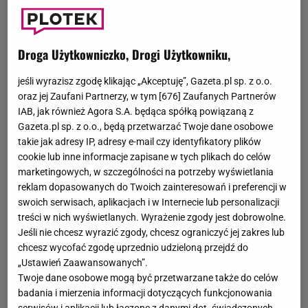
"Ślub od pierwszego wejrzenia" jest jednym z bardziej
popularnych reality show w Polsce. Opiera się na
duńskiej formule. Pomaga uczestnikom w znalezieniu
Droga Użytkowniczko, Drogi Użytkowniku,
uczucia. Pierwszy sezon został wyemitowany w 2016 r. i
do dziś nagrywane są kolejne edycje.
jeśli wyrazisz zgodę klikając „Akceptuję”, Gazeta.pl sp. z o.o.
oraz jej Zaufani Partnerzy, w tym [
676
] Zaufanych Partnerów
IAB, jak również Agora S.A. będąca spółką powiązaną z
Gazeta.pl sp. z o.o., będą przetwarzać Twoje dane osobowe
takie jak adresy IP, adresy e-mail czy identyfikatory plików
cookie lub inne informacje zapisane w tych plikach do celów
Gatunek: reality show
marketingowych, w szczególności na potrzeby wyświetlania
Data pierwszej edycji: 3.10. 2016 r.
reklam dopasowanych do Twoich zainteresowań i preferencji w
Instagram: @slubodpierwszegowejrzenia_tvn
swoich serwisach, aplikacjach i w Internecie lub personalizacji
treści w nich wyświetlanych. Wyrażenie zgody jest dobrowolne.
"Ślub od pierwszego wejrzenia" - na czym
Jeśli nie chcesz wyrazić zgody, chcesz ograniczyć jej zakres lub
polega?
chcesz wycofać zgodę uprzednio udzieloną przejdź do
„Ustawień Zaawansowanych”.
Do programu zgłaszają się osoby, które poszukują
Twoje dane osobowe mogą być przetwarzane także do celów
miłości. Grupa fachowców dobiera trzy pary, które
badania i mierzenia informacji dotyczących funkcjonowania
poznają się podczas ślubu. Przed kamerami rozwijają