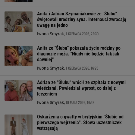
Anita i Adrian Szymaniakowie ze "Ślubu"
świętowali urodziny syna. Internauci zwracają
uwagę na jedno
7 CZERWCA 2026, 22:30
Iwona Smyrak,
Anita ze "Ślubu" pokazała życie rodziny po
diagnozie męża. "Nigdy nie będzie tak jak
dawniej"
1 CZERWCA 2026, 16:25
Iwona Smyrak,
Adrian ze "Ślubu" wrócił ze szpitala z nowymi
wieściami. Powiedział wprost, co dalej z
leczeniem
19 MAJA 2026, 16:52
Iwona Smyrak,
Oskarżenia o gwałty w brytyjskim "Ślubie od
pierwszego wejrzenia". Słowa uczestniczek
wstrząsają