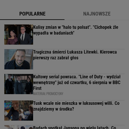
POPULARNE
NAJNOWSZE
Kulisy zmian w "halo tu polsat". "Cichopek źle
wypadła w badaniach"
Tragiczna śmierci Łukasza Litewki. Kierowca
pierwszy raz zabrał głos
Kultowy serial powraca. "Line of Duty - wydział
wewnętrzny" już od czwartku, 6 sierpnia w BBC
First
MATERIAŁ PROMOCYJNY
Tusk wcale nie mieszka w luksusowej willi. Co
znajdziemy w środku?
Badach spotkał Jansona po wielu latach. Co