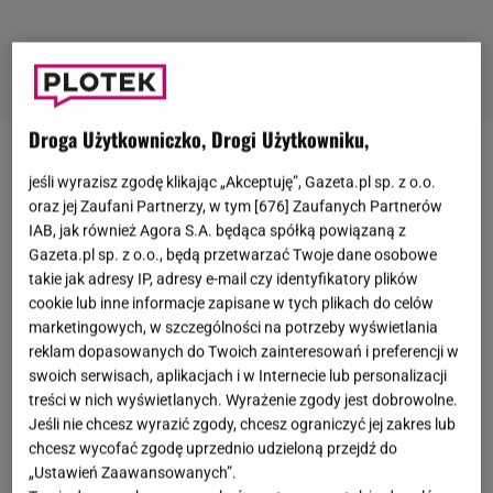
Droga Użytkowniczko, Drogi Użytkowniku,
Tomasz Jakubiak
był kucharzem, który zdobył
jeśli wyrazisz zgodę klikając „Akceptuję”, Gazeta.pl sp. z o.o.
popularność dzięki licznym programom kulinarnym,
oraz jej Zaufani Partnerzy, w tym [
676
] Zaufanych Partnerów
IAB, jak również Agora S.A. będąca spółką powiązaną z
takim jak np.: "Jakubiak w sezonie", "Jakubiak z
Gazeta.pl sp. z o.o., będą przetwarzać Twoje dane osobowe
miłości do lokalności" czy
"MasterChef
". U
takie jak adresy IP, adresy e-mail czy identyfikatory plików
kucharza zdiagnozowano złośliwego
raka
jelita i
cookie lub inne informacje zapisane w tych plikach do celów
dwunastnicy, który dał przerzuty do kości, w tym do
marketingowych, w szczególności na potrzeby wyświetlania
reklam dopasowanych do Twoich zainteresowań i preferencji w
miednicy i kręgosłupa.
42-latek zmarł 30 kwietnia
swoich serwisach, aplikacjach i w Internecie lub personalizacji
2025 roku
. Przed śmiercią wraz z żoną Anastazją
treści w nich wyświetlanych. Wyrażenie zgody jest dobrowolne.
relacjonował w mediach społecznościowych, jak
Jeśli nie chcesz wyrazić zgody, chcesz ograniczyć jej zakres lub
chcesz wycofać zgodę uprzednio udzieloną przejdź do
wygląda jego leczenie. Po śmierci kucharza
„Ustawień Zaawansowanych”.
Anastazja Jakubiak powróciła do sieci, gdzie