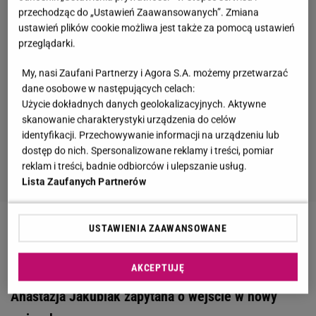
przechodząc do „Ustawień Zaawansowanych”. Zmiana
ustawień plików cookie możliwa jest także za pomocą ustawień
przeglądarki.
My, nasi Zaufani Partnerzy i Agora S.A. możemy przetwarzać
dane osobowe w następujących celach:
Użycie dokładnych danych geolokalizacyjnych. Aktywne
skanowanie charakterystyki urządzenia do celów
identyfikacji. Przechowywanie informacji na urządzeniu lub
dostęp do nich. Spersonalizowane reklamy i treści, pomiar
reklam i treści, badnie odbiorców i ulepszanie usług.
Lista Zaufanych Partnerów
USTAWIENIA ZAAWANSOWANE
Zobacz wideo
Klima nagle otworzył się na temat
Jakubiaka. Słowa wyciskające łzy
AKCEPTUJĘ
Anastazja Jakubiak zapytana o wejście w nowy