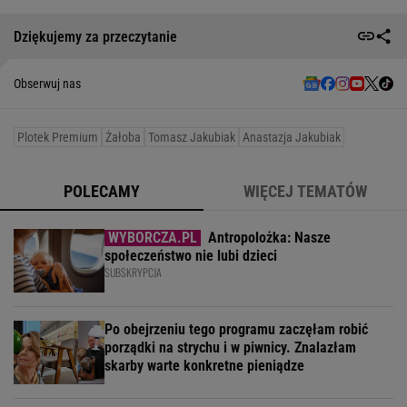
Dziękujemy za przeczytanie
Obserwuj nas
Plotek Premium
Żałoba
Tomasz Jakubiak
Anastazja Jakubiak
POLECAMY
WIĘCEJ TEMATÓW
Antropolożka: Nasze
społeczeństwo nie lubi dzieci
SUBSKRYPCJA
Po obejrzeniu tego programu zaczęłam robić
porządki na strychu i w piwnicy. Znalazłam
skarby warte konkretne pieniądze