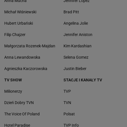
Anna Mucha
Jennifer Lopez
Michał Wiśniewski
Brad Pitt
Hubert Urbański
Angelina Jolie
Filip Chajzer
Jennifer Aniston
Małgorzata Rozenek-Majdan
Kim Kardashian
Anna Lewandowska
Selena Gomez
Agnieszka Kaczorowska
Justin Bieber
TV SHOW
STACJE I KANAŁY TV
Milionerzy
TVP
Dzień Dobry TVN
TVN
The Voice Of Poland
Polsat
Hotel Paradise
TVP Info