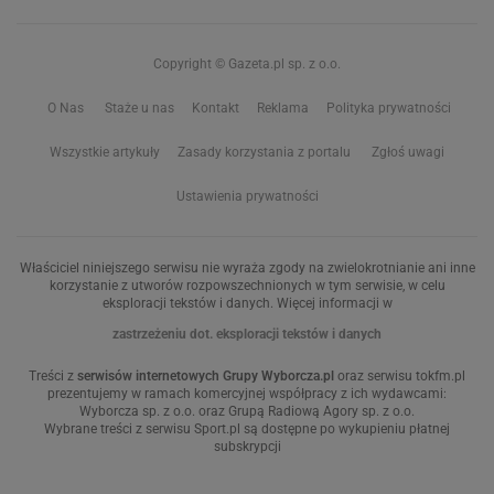
Copyright © Gazeta.pl sp. z o.o.
O Nas
Staże u nas
Kontakt
Reklama
Polityka prywatności
Wszystkie artykuły
Zasady korzystania z portalu
Zgłoś uwagi
Ustawienia prywatności
Właściciel niniejszego serwisu nie wyraża zgody na zwielokrotnianie ani inne
korzystanie z utworów rozpowszechnionych w tym serwisie, w celu
eksploracji tekstów i danych. Więcej informacji w
zastrzeżeniu dot. eksploracji tekstów i danych
Treści z
serwisów internetowych Grupy Wyborcza.pl
oraz serwisu tokfm.pl
prezentujemy w ramach komercyjnej współpracy z ich wydawcami:
Wyborcza sp. z o.o. oraz Grupą Radiową Agory sp. z o.o.
Wybrane treści z serwisu Sport.pl są dostępne po wykupieniu płatnej
subskrypcji