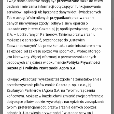
Twoje dane osobowe mogą być przetwarzane także do celów
porusza trudne tematy związane z żałobą.
badania i mierzenia informacji dotyczących funkcjonowania
serwisów i aplikacji lub łączone z danymi dot. świadczonych
Tobie usług. W określonych przypadkach przetwarzanie
danych nie wymaga zgody i odbywa się w oparciu o
uzasadniony interes Gazeta.pl, jej spółki powiązanej – Agora
S.A. – lub Zaufanych Partnerów. Takiemu przetwarzaniu
możesz się sprzeciwić, przechodząc do „Ustawień
Zaawansowanych” lub przez kontakt z administratorem – w
zależności od zakresu sprzeciwu i podmiotu, wobec którego
jest kierowany. Więcej informacji o przetwarzaniu danych
osobowych znajdziesz w dokumencie
Polityka Prywatności
Gazeta.pl
i
Polityka Prywatności Agora S.A.
Klikając „Akceptuję” wyrażasz też zgodę na zainstalowanie i
przechowywanie plików cookie Gazeta.pl sp. z o.o., jej
Zaufanych Partnerów i Agora S.A. na Twoim urządzeniu
końcowym. Możesz w każdej chwili zmienić swoje preferencje
dotyczące plików cookie, wywołując narzędzie do zarządzania
twoimi preferencjami dot. przetwarzania danych poprzez
odnośnik „Ustawienia prywatności ” w stopce serwisu i