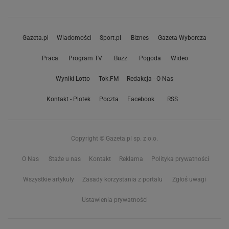
Gazeta.pl
Wiadomości
Sport.pl
Biznes
Gazeta Wyborcza
Praca
Program TV
Buzz
Pogoda
Wideo
Wyniki Lotto
Tok.FM
Redakcja - O Nas
Kontakt - Plotek
Poczta
Facebook
RSS
Copyright © Gazeta.pl sp. z o.o.
O Nas
Staże u nas
Kontakt
Reklama
Polityka prywatności
Wszystkie artykuły
Zasady korzystania z portalu
Zgłoś uwagi
Ustawienia prywatności