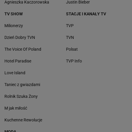
Agnieszka Kaczorowska
Justin Bieber
TV SHOW
STACJE I KANAŁY TV
Milionerzy
TVP
Dzień Dobry TVN
TVN
The Voice Of Poland
Polsat
Hotel Paradise
TVP Info
Love Island
Taniec z gwiazdami
Rolnik Szuka Żony
M jak miłość
Kuchenne Rewolucje
MODA