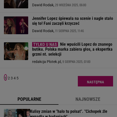
29 WRZEŚNIA 2025, 06:00
Dawid Rodak,
Jennifer Lopez śpiewała na scenie i nagle stało
się to! Fani zaczęli krzyczeć
11 SIERPNIA 2025, 11:46
Dawid Rodak,
Nie wpuścili Lopez do znanego
butiku. Polska marka zabiera głos, a ekspertka
grzmi nt. selekcji
9 SIERPNIA 2025, 07:00
redakcja Plotek.pl,
1
2
3
4
5
NASTĘPNA
POPULARNE
NAJNOWSZE
Kulisy zmian w "halo tu polsat". "Cichopek źle
wypadła w badaniach"