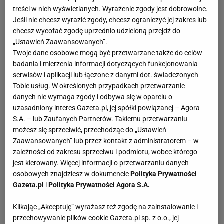
Jennifer Lopez: kariera aktorska
treści w nich wyświetlanych. Wyrażenie zgody jest dobrowolne.
Jeśli nie chcesz wyrazić zgody, chcesz ograniczyć jej zakres lub
Po kilku epizodach w serialach przyszedł czas na debiut
chcesz wycofać zgodę uprzednio udzieloną przejdź do
filmowy, którym były filmy "Moja rodzina" i "Pociąg z
„Ustawień Zaawansowanych”.
forsą" (oba z 1995 roku). Prawdziwym przełomem
Twoje dane osobowe mogą być przetwarzane także do celów
okazała się główna rola w filmie "Selena" (1997), za którą
badania i mierzenia informacji dotyczących funkcjonowania
serwisów i aplikacji lub łączone z danymi dot. świadczonych
to Lopez nominowana była do
Złotego Globu
. W tym
Tobie usług. W określonych przypadkach przetwarzanie
samym roku zagrała też w filmie przygodowym
danych nie wymaga zgody i odbywa się w oparciu o
"Anakonda".
uzasadniony interes Gazeta.pl, jej spółki powiązanej – Agora
Kolejne lata i propozycje aktorskie ugruntowały mocną
S.A. – lub Zaufanych Partnerów. Takiemu przetwarzaniu
pozycję Lopez w świecie aktorów, bowiem stała się
możesz się sprzeciwić, przechodząc do „Ustawień
najlepiej zarabiającą latynoską aktorką w Hollywood.
Zaawansowanych” lub przez kontakt z administratorem – w
zależności od zakresu sprzeciwu i podmiotu, wobec którego
Zagrała w takich filmach, jak m.in.: "Co z oczu, to z serca"
jest kierowany. Więcej informacji o przetwarzaniu danych
(1998), "Cela" (2000), "Powiedz tak" (2001), "Oczy anioła"
osobowych znajdziesz w dokumencie
Polityka Prywatności
(2001), "Pokojówka na Manhatanie" (2002), "Zatańcz ze
Gazeta.pl
i
Polityka Prywatności Agora S.A.
mną" (2004), "Sposób na teściową" (2005).
Klikając „Akceptuję” wyrażasz też zgodę na zainstalowanie i
Jennifer Lopez: kariera muzyczna
przechowywanie plików cookie Gazeta.pl sp. z o.o., jej