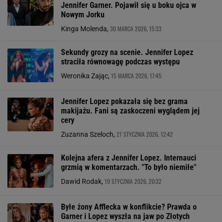
Jennifer Garner. Pojawił się u boku ojca w
Nowym Jorku
30 MARCA 2026, 15:33
Kinga Molenda,
Sekundy grozy na scenie. Jennifer Lopez
straciła równowagę podczas występu
15 MARCA 2026, 17:45
Weronika Zając,
Jennifer Lopez pokazała się bez grama
makijażu. Fani są zaskoczeni wyglądem jej
cery
27 STYCZNIA 2026, 12:42
Zuzanna Szeloch,
Kolejna afera z Jennifer Lopez. Internauci
grzmią w komentarzach. "To było niemiłe"
19 STYCZNIA 2026, 20:32
Dawid Rodak,
Byłe żony Afflecka w konflikcie? Prawda o
Garner i Lopez wyszła na jaw po Złotych