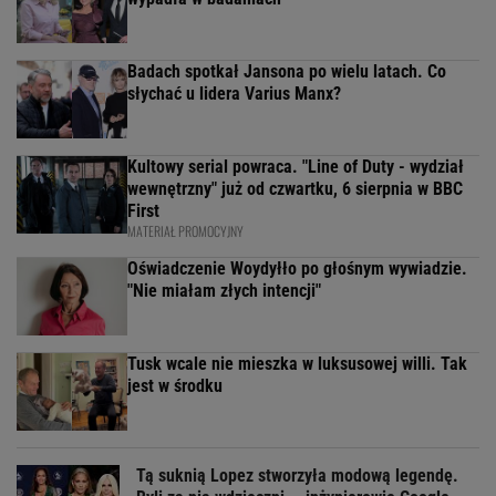
Badach spotkał Jansona po wielu latach. Co
słychać u lidera Varius Manx?
Kultowy serial powraca. "Line of Duty - wydział
wewnętrzny" już od czwartku, 6 sierpnia w BBC
First
MATERIAŁ PROMOCYJNY
Oświadczenie Woydyłło po głośnym wywiadzie.
"Nie miałam złych intencji"
Tusk wcale nie mieszka w luksusowej willi. Tak
jest w środku
Tą suknią Lopez stworzyła modową legendę.