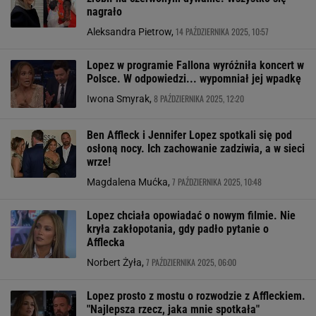
nagrało
14 PAŹDZIERNIKA 2025, 10:57
Aleksandra Pietrow,
Lopez w programie Fallona wyróżniła koncert w
Polsce. W odpowiedzi... wypomniał jej wpadkę
8 PAŹDZIERNIKA 2025, 12:20
Iwona Smyrak,
Ben Affleck i Jennifer Lopez spotkali się pod
osłoną nocy. Ich zachowanie zadziwia, a w sieci
wrze!
7 PAŹDZIERNIKA 2025, 10:48
Magdalena Mućka,
Lopez chciała opowiadać o nowym filmie. Nie
kryła zakłopotania, gdy padło pytanie o
Afflecka
7 PAŹDZIERNIKA 2025, 06:00
Norbert Żyła,
Lopez prosto z mostu o rozwodzie z Affleckiem.
"Najlepsza rzecz, jaka mnie spotkała"