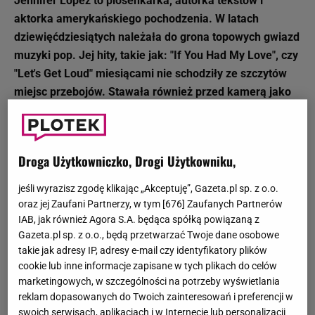
Jennifer Lopez to piosenkarka, autorka tekstów i
aktorka amerykańskiego pochodzenia. W latach
dziewięćdziesiątych należała do grona topowych gwiazd
muzyki pop. Jej hity, takie jak: "If You Had My Love", czy
"Let's Get Loud" miesiącami nie schodziły ze szczytów
miejsc przebojów. Stawała również przed kamerą jako
aktorka.
Jennifer Lopez: życiorys (dzieciństwo)
Droga Użytkowniczko, Drogi Użytkowniku,
Jennifer Lopez przyszła na świat 24 lipca 1969 roku w
rodzinie pochodzącej z Portoryko jako córka Guadelupe
jeśli wyrazisz zgodę klikając „Akceptuję”, Gazeta.pl sp. z o.o.
Rodrigez i Davida Lopeza. Od najmłodszych lat Lopez
oraz jej Zaufani Partnerzy, w tym [
676
] Zaufanych Partnerów
fascynowała się tańcem i aktorstwem. Gdy osiągnęła
IAB, jak również Agora S.A. będąca spółką powiązaną z
Gazeta.pl sp. z o.o., będą przetwarzać Twoje dane osobowe
pełnoletność, sama finansowała sobie lekcje tańca,
takie jak adresy IP, adresy e-mail czy identyfikatory plików
pracując w biurze. Przez jakiś czas była nawet tancerką
cookie lub inne informacje zapisane w tych plikach do celów
Janet Jackson
, z którą zerwała współpracę, marząc o
marketingowych, w szczególności na potrzeby wyświetlania
spróbowaniu sił w świecie filmu.
reklam dopasowanych do Twoich zainteresowań i preferencji w
swoich serwisach, aplikacjach i w Internecie lub personalizacji