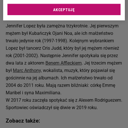
i "A.K.A" (2014).
AKCEPTUJĘ
Jennifer Lopez: życie prywatne
Jennifer Lopez była zamężna trzykrotnie. Jej pierwszym
mężem był Kubańczyk Ojani Noa, ale ich małżeństwo
trwało jedynie rok (1997-1998). Kolejnym wybrankiem
Lopez był tancerz Cris Judd, który był jej mężem również
rok (2001-2002). Następnie Jennifer spotykała się przez
dwa lata z aktorem
Benem Affleckiem
. Jej trzecim mężem
był
Marc Anthony,
wokalista, muzyk, który pojawiał się
gościnnie na jej albumach. Ich małżeństwo trwało od
2004 do 2011 roku. Mają razem bliźniaki: córkę Emmę
Maribel i syna Maximiliana.
W 2017 roku zaczęła spotykać się z Alexem Rodriguezem.
Sportowiec oświadczył się diwie w 2019 roku.
Zobacz także: