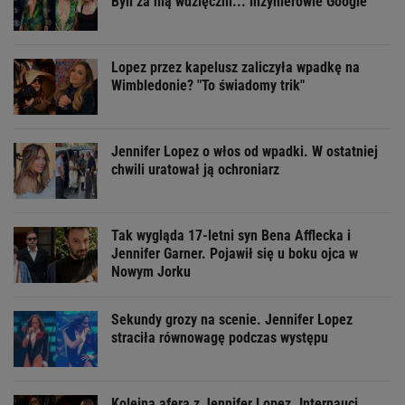
Byli za nią wdzięczni... inżynierowie Google
Lopez przez kapelusz zaliczyła wpadkę na
Wimbledonie? "To świadomy trik"
Jennifer Lopez o włos od wpadki. W ostatniej
chwili uratował ją ochroniarz
Tak wygląda 17-letni syn Bena Afflecka i
Jennifer Garner. Pojawił się u boku ojca w
Nowym Jorku
Sekundy grozy na scenie. Jennifer Lopez
straciła równowagę podczas występu
Kolejna afera z Jennifer Lopez. Internauci