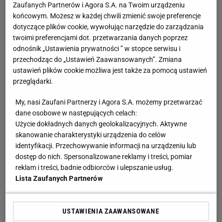
Zaufanych Partnerów i Agora S.A. na Twoim urządzeniu
Obok tańca i aktorstwa Lopez miała od zawsze jeszcze
końcowym. Możesz w każdej chwili zmienić swoje preferencje
jedną pasję, którą była muzyka. Debiutancki album
dotyczące plików cookie, wywołując narzędzie do zarządzania
Jennifer ukazał się w 1999 roku i stal się jednym z
twoimi preferencjami dot. przetwarzania danych poprzez
najlepiej sprzedawanych krążków na świecie. Nosił tytuł
odnośnik „Ustawienia prywatności ” w stopce serwisu i
"On the 6", z którego pochodzą między innymi przeboje "If
przechodząc do „Ustawień Zaawansowanych”. Zmiana
ustawień plików cookie możliwa jest także za pomocą ustawień
You Had My Love", "Let's Get Loud". Piosenkarka
przeglądarki.
otrzymała za swoją produkcję dwie nominacje do Latin
Grammy Awards.
My, nasi Zaufani Partnerzy i Agora S.A. możemy przetwarzać
Drugim albumem był "J.Lo" z 2001 roku, z którego
dane osobowe w następujących celach:
pochodzą takie utwory, jak "Love Don't Cost a Thing",
Użycie dokładnych danych geolokalizacyjnych. Aktywne
skanowanie charakterystyki urządzenia do celów
"Ain't It Funny", "I'm Real". Następną była płyta z 2002
identyfikacji. Przechowywanie informacji na urządzeniu lub
roku ""This is Me Then" z takimi hitami jak: "Jenny from
dostęp do nich. Spersonalizowane reklamy i treści, pomiar
the Block", "I'm Glad", "Baby I Love U!" czy "You belong to
reklam i treści, badnie odbiorców i ulepszanie usług.
me". W 2004 ukazał się album "Rebirth", jednak nie
Lista Zaufanych Partnerów
odniósł on większego sukcesu. W 2007 roku Lopez
wydała hiszpańskojęzyczną płytę "Como Ama Uno Mujer"
USTAWIENIA ZAAWANSOWANE
i angielskojęzyczny "Brave". Następne były "Love?" (2011)