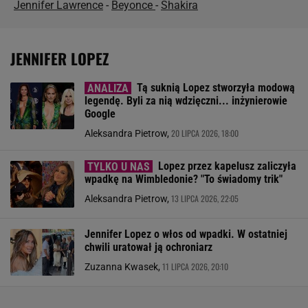
Jennifer Lawrence
-
Beyonce
-
Shakira
JENNIFER LOPEZ
Tą suknią Lopez stworzyła modową
legendę. Byli za nią wdzięczni... inżynierowie
Google
20 LIPCA 2026, 18:00
Aleksandra Pietrow,
Lopez przez kapelusz zaliczyła
wpadkę na Wimbledonie? "To świadomy trik"
13 LIPCA 2026, 22:05
Aleksandra Pietrow,
Jennifer Lopez o włos od wpadki. W ostatniej
chwili uratował ją ochroniarz
11 LIPCA 2026, 20:10
Zuzanna Kwasek,