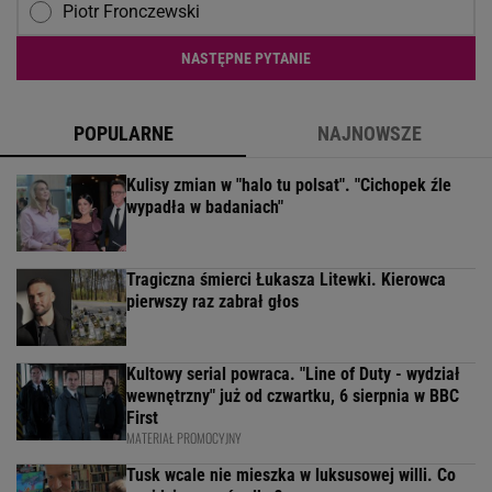
Piotr Fronczewski
NASTĘPNE PYTANIE
POPULARNE
NAJNOWSZE
Kulisy zmian w "halo tu polsat". "Cichopek źle
wypadła w badaniach"
Tragiczna śmierci Łukasza Litewki. Kierowca
pierwszy raz zabrał głos
Kultowy serial powraca. "Line of Duty - wydział
wewnętrzny" już od czwartku, 6 sierpnia w BBC
First
MATERIAŁ PROMOCYJNY
Tusk wcale nie mieszka w luksusowej willi. Co