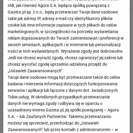
IAB, jak również Agora S.A. będąca spółką powiązaną z
Gazeta.pl sp. z o.o., będą przetwarzać Twoje dane osobowe
takie jak adresy IP, adresy e-mail czy identyfikatory plików
cookie lub inne informacje zapisane w tych plikach do celów
Adrian Szymaniak ze
"Ślubu od pierwszego
marketingowych, w szczególności na potrzeby wyświetlania
wejrzenia"
w lipcu 2025 roku poinformował fanów o
reklam dopasowanych do Twoich zainteresowań i preferencji w
swoich problemach zdrowotnych. Niedługo później,
swoich serwisach, aplikacjach i w Internecie lub personalizacji
treści w nich wyświetlanych. Wyrażenie zgody jest dobrowolne.
w wywiadzie udzielonym
"Dzień dobry TVN"
, wyznał,
Jeśli nie chcesz wyrazić zgody, chcesz ograniczyć jej zakres lub
że usłyszał od lekarzy druzgocącą diagnozę - glejak
chcesz wycofać zgodę uprzednio udzieloną przejdź do
IV stopnia. Od tej pory Adrian i Anita na
„Ustawień Zaawansowanych”.
Twoje dane osobowe mogą być przetwarzane także do celów
bieżąco informują fanów o postępach w leczeniu.
badania i mierzenia informacji dotyczących funkcjonowania
Ostatnio para ograniczyła nieco swoją działalność w
serwisów i aplikacji lub łączone z danymi dot. świadczonych
sieci. Wiele osób zastanawiało się, co u nich
Tobie usług. W określonych przypadkach przetwarzanie
słychać. 4 kwietnia na profilu Anity pojawiło się
danych nie wymaga zgody i odbywa się w oparciu o
uzasadniony interes Gazeta.pl, jej spółki powiązanej – Agora
nowe zdjęcie, które z pewnością uspokoiło fanów
S.A. – lub Zaufanych Partnerów. Takiemu przetwarzaniu
małżeństwa.
możesz się sprzeciwić, przechodząc do „Ustawień
Zaawansowanych” lub przez kontakt z administratorem – w