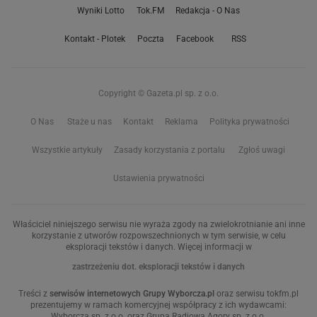
Wyniki Lotto
Tok.FM
Redakcja - O Nas
Kontakt - Plotek
Poczta
Facebook
RSS
Copyright © Gazeta.pl sp. z o.o.
O Nas
Staże u nas
Kontakt
Reklama
Polityka prywatności
Wszystkie artykuły
Zasady korzystania z portalu
Zgłoś uwagi
Ustawienia prywatności
Właściciel niniejszego serwisu nie wyraża zgody na zwielokrotnianie ani inne
korzystanie z utworów rozpowszechnionych w tym serwisie, w celu
eksploracji tekstów i danych. Więcej informacji w
zastrzeżeniu dot. eksploracji tekstów i danych
Treści z
serwisów internetowych Grupy Wyborcza.pl
oraz serwisu tokfm.pl
prezentujemy w ramach komercyjnej współpracy z ich wydawcami:
Wyborcza sp. z o.o. oraz Grupą Radiową Agory sp. z o.o.