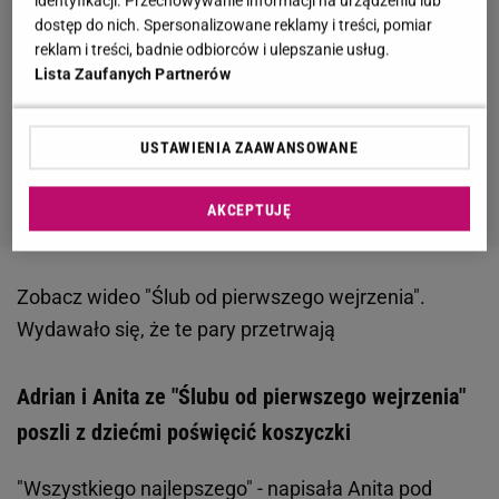
identyfikacji. Przechowywanie informacji na urządzeniu lub
dostęp do nich. Spersonalizowane reklamy i treści, pomiar
reklam i treści, badnie odbiorców i ulepszanie usług.
Lista Zaufanych Partnerów
USTAWIENIA ZAAWANSOWANE
AKCEPTUJĘ
Zobacz wideo
"Ślub od pierwszego wejrzenia".
Wydawało się, że te pary przetrwają
Adrian i Anita ze "Ślubu od pierwszego wejrzenia"
poszli z dziećmi poświęcić koszyczki
"Wszystkiego najlepszego" - napisała Anita pod