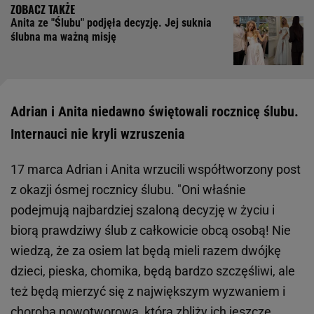
Anita ze "Ślubu" podjęła decyzję. Jej suknia
ślubna ma ważną misję
Adrian i Anita niedawno świętowali rocznicę ślubu.
Internauci nie kryli wzruszenia
17 marca Adrian i Anita wrzucili współtworzony post
z okazji ósmej rocznicy ślubu. "Oni właśnie
podejmują najbardziej szaloną decyzję w życiu i
biorą prawdziwy ślub z całkowicie obcą osobą! Nie
wiedzą, że za osiem lat będą mieli razem dwójkę
dzieci, pieska, chomika, będą bardzo szczęśliwi, ale
też będą mierzyć się z największym wyzwaniem i
chorobą nowotworową, która zbliży ich jeszcze