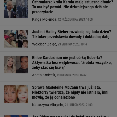
Ochroniarze króla Karola mają sztuczne dłonie?
To ma być powód. Nic dziwniejszego dziś nie
przeczytacie
12 PAŹDZIERNIKA 2023, 14:09
Kinga Molenda,
Justin i Hailey Bieber rozwiodą się lada dzień?
Tiktoker przedstawia dowody i dokładną datę
29 SIERPNIA 2023, 10:14
Wojciech Zając,
Khloe Kardashian nie jest córką Roberta?
Aktywistka bez wątpliwości. "Zrobiła wszystko,
żeby stać się białą"
19 CZERWCA 2023, 16:42
Aneta Kmiecik,
Sprawa Madeleine McCann trwa już lata.
Niektórzy twierdzą, że nigdy nie istniała, inni
mówią, że ją odnaleziono
21 LUTEGO 2023, 21:00
Katarzyna Albrycht,