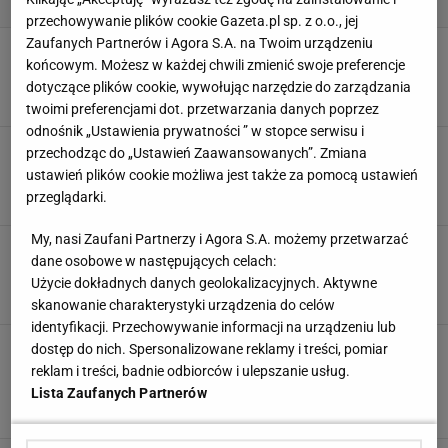
przechowywanie plików cookie Gazeta.pl sp. z o.o., jej
Zaufanych Partnerów i Agora S.A. na Twoim urządzeniu
To ona jest PRAWOWITĄ następczynią tronu?!
końcowym. Możesz w każdej chwili zmienić swoje preferencje
Wyciekła szokująca teoria
dotyczące plików cookie, wywołując narzędzie do zarządzania
11 LIPCA 2024, 15:00
Zuzanna Kwasek,
twoimi preferencjami dot. przetwarzania danych poprzez
odnośnik „Ustawienia prywatności ” w stopce serwisu i
Twierdzi, że był... księżną Dianą. Przerażające,
przechodząc do „Ustawień Zaawansowanych”. Zmiana
co powiedział, gdy zobaczył jej zdjęcie
ustawień plików cookie możliwa jest także za pomocą ustawień
3 CZERWCA 2024, 10:25
przeglądarki.
Anna Wójtowicz,
My, nasi Zaufani Partnerzy i Agora S.A. możemy przetwarzać
Kolejna kobieta twierdzi, że jest zaginioną
dane osobowe w następujących celach:
Madeleine McCann. "Proszę, pomóżcie mi"
Użycie dokładnych danych geolokalizacyjnych. Aktywne
25 MAJA 2024, 08:00
Dominika Kowalska,
skanowanie charakterystyki urządzenia do celów
identyfikacji. Przechowywanie informacji na urządzeniu lub
Przerażające, co odkryto na odwróconym
dostęp do nich. Spersonalizowane reklamy i treści, pomiar
portrecie królowej Camilli. "Krwisty Karol" to
reklam i treści, badnie odbiorców i ulepszanie usług.
przy tym nic
Lista Zaufanych Partnerów
22 MAJA 2024, 12:50
Anna Goworek, Michał Musiał,