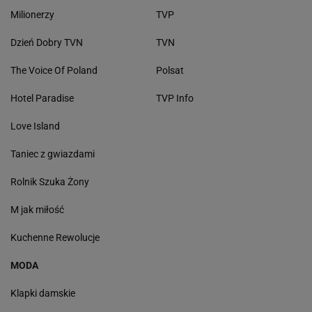
Milionerzy
TVP
Dzień Dobry TVN
TVN
The Voice Of Poland
Polsat
Hotel Paradise
TVP Info
Love Island
Taniec z gwiazdami
Rolnik Szuka Żony
M jak miłość
Kuchenne Rewolucje
MODA
Klapki damskie