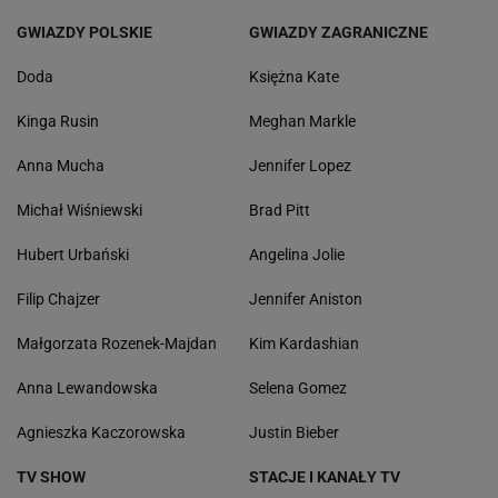
GWIAZDY POLSKIE
GWIAZDY ZAGRANICZNE
Doda
Księżna Kate
Kinga Rusin
Meghan Markle
Anna Mucha
Jennifer Lopez
Michał Wiśniewski
Brad Pitt
Hubert Urbański
Angelina Jolie
Filip Chajzer
Jennifer Aniston
Małgorzata Rozenek-Majdan
Kim Kardashian
Anna Lewandowska
Selena Gomez
Agnieszka Kaczorowska
Justin Bieber
TV SHOW
STACJE I KANAŁY TV