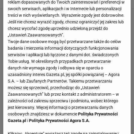
reklam dopasowanych do Twoich zainteresowań i preferencji w
swoich serwisach, aplikacjach i w Internecie lub personalizacji
treści w nich wyświetlanych. Wyrażenie zgody jest dobrowolne.
Jeśli nie chcesz wyrazić zgody, chcesz ograniczyć jej zakres lub
chcesz wycofać zgodę uprzednio udzieloną przejdź do
„Ustawień Zaawansowanych”.
Twoje dane osobowe mogą być przetwarzane także do celów
badania i mierzenia informacji dotyczących funkcjonowania
serwisów i aplikacji lub łączone z danymi dot. świadczonych
Tobie usług. W określonych przypadkach przetwarzanie
danych nie wymaga zgody i odbywa się w oparciu o
uzasadniony interes Gazeta.pl, jej spółki powiązanej – Agora
S.A. – lub Zaufanych Partnerów. Takiemu przetwarzaniu
możesz się sprzeciwić, przechodząc do „Ustawień
Zaawansowanych” lub przez kontakt z administratorem – w
zależności od zakresu sprzeciwu i podmiotu, wobec którego
jest kierowany. Więcej informacji o przetwarzaniu danych
osobowych znajdziesz w dokumencie
Polityka Prywatności
Gazeta.pl
i
Polityka Prywatności Agora S.A.
Klikając „Akceptuję” wyrażasz też zgodę na zainstalowanie i