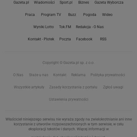
Gazeta.pl
Wiadomości
Sport.pl
Biznes
Gazeta Wyborcza
Praca
Program TV
Buzz
Pogoda
Wideo
Wyniki Lotto
Tok.FM
Redakcja - O Nas
Kontakt - Plotek
Poczta
Facebook
RSS
Copyright © Gazeta.pl sp. z o.o.
O Nas
Staże u nas
Kontakt
Reklama
Polityka prywatności
Wszystkie artykuły
Zasady korzystania z portalu
Zgłoś uwagi
Ustawienia prywatności
Właściciel niniejszego serwisu nie wyraża zgody na zwielokrotnianie ani inne
korzystanie z utworów rozpowszechnionych w tym serwisie, w celu
eksploracji tekstów i danych. Więcej informacji w