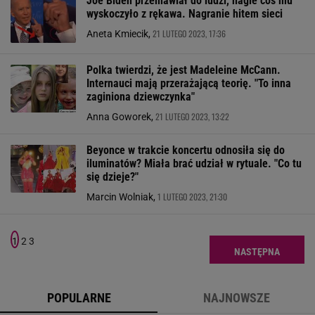
Joe Biden przemawiał do ludzi, nagle coś mu
wyskoczyło z rękawa. Nagranie hitem sieci
21 LUTEGO 2023, 17:36
Aneta Kmiecik,
Polka twierdzi, że jest Madeleine McCann.
Internauci mają przerażającą teorię. "To inna
zaginiona dziewczynka"
21 LUTEGO 2023, 13:22
Anna Goworek,
Beyonce w trakcie koncertu odnosiła się do
iluminatów? Miała brać udział w rytuale. "Co tu
się dzieje?"
1 LUTEGO 2023, 21:30
Marcin Wolniak,
1
2
3
NASTĘPNA
POPULARNE
NAJNOWSZE