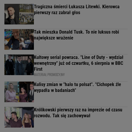
Tragiczna śmierci Łukasza Litewki. Kierowca
pierwszy raz zabrał głos
Tak mieszka Donald Tusk. To nie luksus robi
największe wrażenie
Kultowy serial powraca. "Line of Duty - wydział
wewnętrzny" już od czwartku, 6 sierpnia w BBC
First
MATERIAŁ PROMOCYJNY
Kulisy zmian w "halo tu polsat". "Cichopek źle
wypadła w badaniach"
Królikowski pierwszy raz na imprezie od czasu
rozwodu. Tak się zachowywał