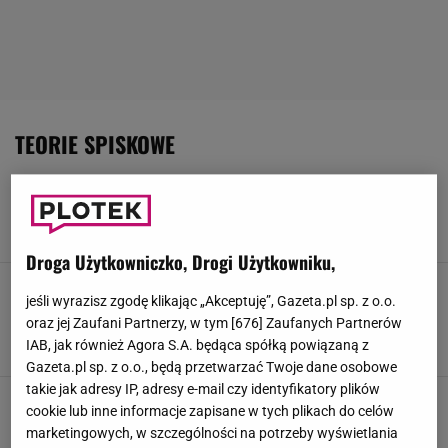
TEORIE SPISKOWE
To Jim Carrey czy klon? Przedstawiciel aktora
zabrał głos. Wszystko jest już jasne
2 MARCA 2026, 19:20
Zuzanna Kwasek,
Droga Użytkowniczko, Drogi Użytkowniku,
Tajemnica śmierci Brittany Murphy wraca po
jeśli wyrazisz zgodę klikając „Akceptuję”, Gazeta.pl sp. z o.o.
latach. Szokujące teorie łączą tragedię z
Diddym
oraz jej Zaufani Partnerzy, w tym [
676
] Zaufanych Partnerów
IAB, jak również Agora S.A. będąca spółką powiązaną z
20 GRUDNIA 2024, 12:26
Anna Goworek,
Gazeta.pl sp. z o.o., będą przetwarzać Twoje dane osobowe
takie jak adresy IP, adresy e-mail czy identyfikatory plików
Kanye West zastąpiony przez sobowtóra? Są
cookie lub inne informacje zapisane w tych plikach do celów
"dowody", które dają pole do domysłów
marketingowych, w szczególności na potrzeby wyświetlania
28 LISTOPADA 2024, 13:56
Iwona Smyrak,