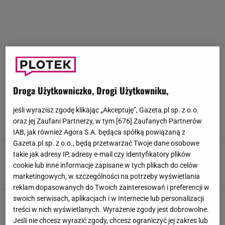
MAJA CHWALIŃSKA
Droga Użytkowniczko, Drogi Użytkowniku,
Maja Chwalińska nie sądziła, że usłyszy na
wizji swoje drugie imię. Jej reakcja to hit. "O
jeśli wyrazisz zgodę klikając „Akceptuję”, Gazeta.pl sp. z o.o.
nie..."
oraz jej Zaufani Partnerzy, w tym [
676
] Zaufanych Partnerów
28 CZERWCA 2026, 17:12
Alicja Wójcik,
IAB, jak również Agora S.A. będąca spółką powiązaną z
Gazeta.pl sp. z o.o., będą przetwarzać Twoje dane osobowe
Maja Chwalińska skradła show przed samym
takie jak adresy IP, adresy e-mail czy identyfikatory plików
Wimbledonem. Jej nagranie jest hitem!
cookie lub inne informacje zapisane w tych plikach do celów
26 CZERWCA 2026, 13:51
Weronika Zając,
marketingowych, w szczególności na potrzeby wyświetlania
reklam dopasowanych do Twoich zainteresowań i preferencji w
swoich serwisach, aplikacjach i w Internecie lub personalizacji
Rodowicz zaliczyła wpadkę, teraz przeprasza
Świątek i Chwalińską. "Biję się w pierś"
treści w nich wyświetlanych. Wyrażenie zgody jest dobrowolne.
Jeśli nie chcesz wyrazić zgody, chcesz ograniczyć jej zakres lub
23 CZERWCA 2026, 05:00
Weronika Zając,