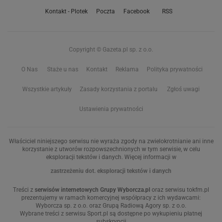
Kontakt - Plotek
Poczta
Facebook
RSS
Copyright © Gazeta.pl sp. z o.o.
O Nas
Staże u nas
Kontakt
Reklama
Polityka prywatności
Wszystkie artykuły
Zasady korzystania z portalu
Zgłoś uwagi
Ustawienia prywatności
Właściciel niniejszego serwisu nie wyraża zgody na zwielokrotnianie ani inne
korzystanie z utworów rozpowszechnionych w tym serwisie, w celu
eksploracji tekstów i danych. Więcej informacji w
zastrzeżeniu dot. eksploracji tekstów i danych
Treści z
serwisów internetowych Grupy Wyborcza.pl
oraz serwisu tokfm.pl
prezentujemy w ramach komercyjnej współpracy z ich wydawcami:
Wyborcza sp. z o.o. oraz Grupą Radiową Agory sp. z o.o.
Wybrane treści z serwisu Sport.pl są dostępne po wykupieniu płatnej
subskrypcji