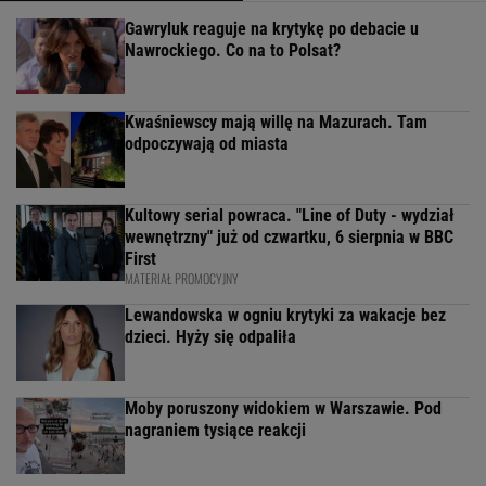
Gawryluk reaguje na krytykę po debacie u
Nawrockiego. Co na to Polsat?
Kwaśniewscy mają willę na Mazurach. Tam
odpoczywają od miasta
Kultowy serial powraca. "Line of Duty - wydział
wewnętrzny" już od czwartku, 6 sierpnia w BBC
First
MATERIAŁ PROMOCYJNY
Lewandowska w ogniu krytyki za wakacje bez
dzieci. Hyży się odpaliła
Moby poruszony widokiem w Warszawie. Pod
nagraniem tysiące reakcji