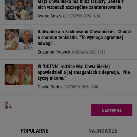
Maja Chwalińska ma kilka tatuaży. Jeden z
nich wzbudził szczególne zainteresowanie
6 CZERWCA 2026, 16:28
Iwona Smyrak,
Radwańska o zachowaniu Chwalińskiej. Chodzi
o chorobę tenisistki. "To wymaga ogromnej
odwagi"
6 CZERWCA 2026, 16:13
Zuzanna Kwasek,
W "DDTVN" rodzice Mai Chwalińskiej
opowiedzieli o jej zmaganiach z depresją. "Nie
życzę nikomu"
6 CZERWCA 2026, 12:00
Dawid Rodak,
1
2
NASTĘPNA
POPULARNE
NAJNOWSZE