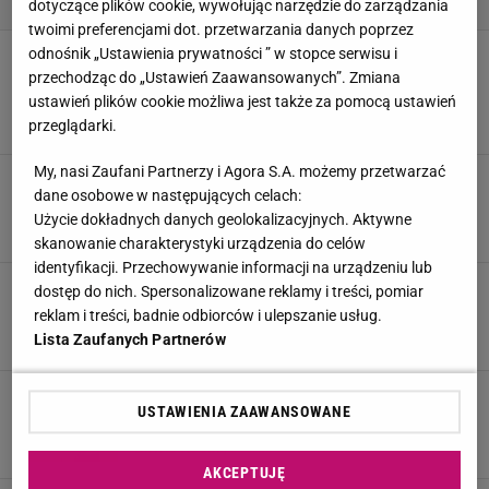
dotyczące plików cookie, wywołując narzędzie do zarządzania
twoimi preferencjami dot. przetwarzania danych poprzez
Maja Chwalińska relaksuje się przy
odnośnik „Ustawienia prywatności ” w stopce serwisu i
krzyżówkach. Prywatne kadry z wakacji robią
przechodząc do „Ustawień Zaawansowanych”. Zmiana
furorę
ustawień plików cookie możliwa jest także za pomocą ustawień
przeglądarki.
14 CZERWCA 2026, 08:54
Iwona Smyrak,
My, nasi Zaufani Partnerzy i Agora S.A. możemy przetwarzać
Po słowach Chwalińskiej Doda nie wytrzymała.
dane osobowe w następujących celach:
Zareagowała natychmiast
Użycie dokładnych danych geolokalizacyjnych. Aktywne
11 CZERWCA 2026, 13:02
Dawid Rodak,
skanowanie charakterystyki urządzenia do celów
identyfikacji. Przechowywanie informacji na urządzeniu lub
Maja Chwalińska dostawała groźby śmierci.
dostęp do nich. Spersonalizowane reklamy i treści, pomiar
"Zaczęło się, odkąd miałam 17 lat"
reklam i treści, badnie odbiorców i ulepszanie usług.
9 CZERWCA 2026, 11:21
Dominika Kowalska,
Lista Zaufanych Partnerów
Poruszające słowa Chwalińskiej w "Faktach po
USTAWIENIA ZAAWANSOWANE
Faktach". "Poddałam się dużo razy..."
8 CZERWCA 2026, 20:46
Dawid Rodak,
AKCEPTUJĘ