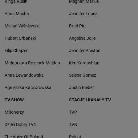
Kinga Rusin
Meghan Markle
Anna Mucha
Jennifer Lopez
Michał Wiśniewski
Brad Pitt
Hubert Urbański
Angelina Jolie
Filip Chajzer
Jennifer Aniston
Małgorzata Rozenek-Majdan
Kim Kardashian
Anna Lewandowska
Selena Gomez
Agnieszka Kaczorowska
Justin Bieber
TV SHOW
STACJE I KANAŁY TV
Milionerzy
TVP
Dzień Dobry TVN
TVN
The Voice Of Poland
Polsat