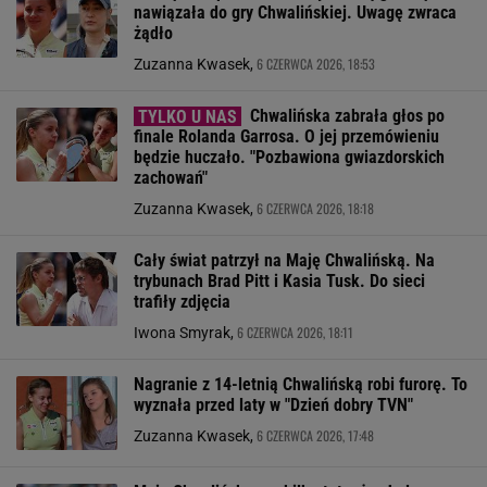
nawiązała do gry Chwalińskiej. Uwagę zwraca
żądło
6 CZERWCA 2026, 18:53
Zuzanna Kwasek,
Chwalińska zabrała głos po
finale Rolanda Garrosa. O jej przemówieniu
będzie huczało. "Pozbawiona gwiazdorskich
zachowań"
6 CZERWCA 2026, 18:18
Zuzanna Kwasek,
Cały świat patrzył na Maję Chwalińską. Na
trybunach Brad Pitt i Kasia Tusk. Do sieci
trafiły zdjęcia
6 CZERWCA 2026, 18:11
Iwona Smyrak,
Nagranie z 14-letnią Chwalińską robi furorę. To
wyznała przed laty w "Dzień dobry TVN"
6 CZERWCA 2026, 17:48
Zuzanna Kwasek,