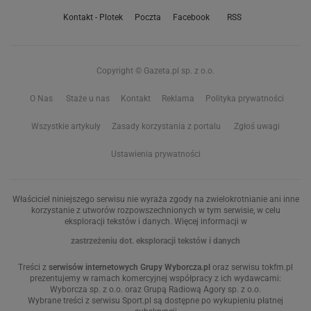
Kontakt - Plotek
Poczta
Facebook
RSS
Copyright © Gazeta.pl sp. z o.o.
O Nas
Staże u nas
Kontakt
Reklama
Polityka prywatności
Wszystkie artykuły
Zasady korzystania z portalu
Zgłoś uwagi
Ustawienia prywatności
Właściciel niniejszego serwisu nie wyraża zgody na zwielokrotnianie ani inne
korzystanie z utworów rozpowszechnionych w tym serwisie, w celu
eksploracji tekstów i danych. Więcej informacji w
zastrzeżeniu dot. eksploracji tekstów i danych
Treści z
serwisów internetowych Grupy Wyborcza.pl
oraz serwisu tokfm.pl
prezentujemy w ramach komercyjnej współpracy z ich wydawcami:
Wyborcza sp. z o.o. oraz Grupą Radiową Agory sp. z o.o.
Wybrane treści z serwisu Sport.pl są dostępne po wykupieniu płatnej