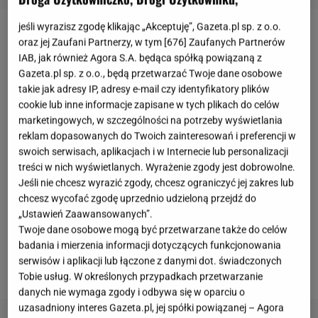
jeśli wyrazisz zgodę klikając „Akceptuję”, Gazeta.pl sp. z o.o.
Maja Chwalińska
na zawsze przeszła do historii
oraz jej Zaufani Partnerzy, w tym [
676
] Zaufanych Partnerów
IAB, jak również Agora S.A. będąca spółką powiązaną z
polskiego sportu. Jako czwarta Polka doszła do
Gazeta.pl sp. z o.o., będą przetwarzać Twoje dane osobowe
finału turnieju wielkoszlemowego. Tam musiała
takie jak adresy IP, adresy e-mail czy identyfikatory plików
jednak uznać wyższość Rosjanki, Mirry Andriejewej,
cookie lub inne informacje zapisane w tych plikach do celów
marketingowych, w szczególności na potrzeby wyświetlania
która zwyciężyła w dwóch setach 6:3 6:2. 24-latka
reklam dopasowanych do Twoich zainteresowań i preferencji w
powróciła 8 czerwca do kraju, gdzie została hucznie
swoich serwisach, aplikacjach i w Internecie lub personalizacji
przywitana przez fanów i media na lotnisku.
treści w nich wyświetlanych. Wyrażenie zgody jest dobrowolne.
Jeśli nie chcesz wyrazić zgody, chcesz ograniczyć jej zakres lub
Niedługo później pojawiła się na konferencji,
chcesz wycofać zgodę uprzednio udzieloną przejdź do
podczas której odpowiadała na palące pytania od
„Ustawień Zaawansowanych”.
dziennikarzy. Jeden z nich zdecydował się poruszyć
Twoje dane osobowe mogą być przetwarzane także do celów
temat
Igi Świątek
. Odpowiedź Chwalińskiej była
badania i mierzenia informacji dotyczących funkcjonowania
serwisów i aplikacji lub łączone z danymi dot. świadczonych
krótka.
Tobie usług. W określonych przypadkach przetwarzanie
danych nie wymaga zgody i odbywa się w oparciu o
uzasadniony interes Gazeta.pl, jej spółki powiązanej – Agora