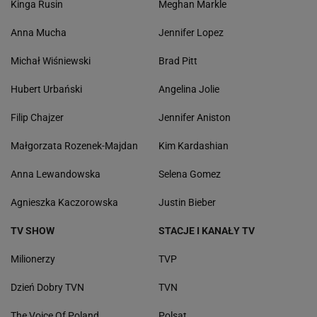
Kinga Rusin
Meghan Markle
Anna Mucha
Jennifer Lopez
Michał Wiśniewski
Brad Pitt
Hubert Urbański
Angelina Jolie
Filip Chajzer
Jennifer Aniston
Małgorzata Rozenek-Majdan
Kim Kardashian
Anna Lewandowska
Selena Gomez
Agnieszka Kaczorowska
Justin Bieber
TV SHOW
STACJE I KANAŁY TV
Milionerzy
TVP
Dzień Dobry TVN
TVN
The Voice Of Poland
Polsat