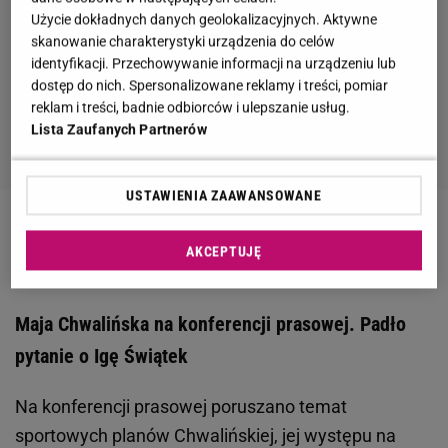
Użycie dokładnych danych geolokalizacyjnych. Aktywne
skanowanie charakterystyki urządzenia do celów
identyfikacji. Przechowywanie informacji na urządzeniu lub
dostęp do nich. Spersonalizowane reklamy i treści, pomiar
reklam i treści, badnie odbiorców i ulepszanie usług.
Lista Zaufanych Partnerów
USTAWIENIA ZAAWANSOWANE
Zobacz wideo
Niebywała historia Chwalińskiej.
AKCEPTUJĘ
Przeżyła koszmar, teraz rządzi w Roland Garros
Maja Chwalińska na konferencji prasowej. Padło
pytanie o Igę Świątek
Na konferencji prasowej poruszano temat
sportowych planów Chwalińskiej, jej występu na