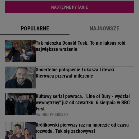
NASTĘPNE PYTANIE
POPULARNE
NAJNOWSZE
Tak mieszka Donald Tusk. To nie luksus robi
największe wrażenie
Śmiertelne potrącenie Łukasza Litewki.
Kierowca przerwał milczenie
Kultowy serial powraca. "Line of Duty - wydział
wewnętrzny" już od czwartku, 6 sierpnia w BBC
First
MATERIAŁ PROMOCYJNY
Królikowski pierwszy raz na imprezie od czasu
rozwodu. Tak się zachowywał