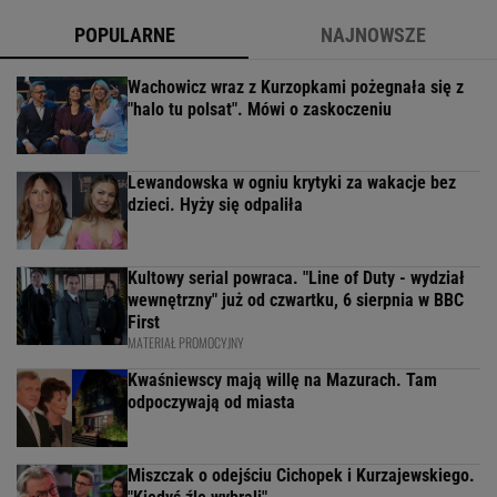
POPULARNE
NAJNOWSZE
Wachowicz wraz z Kurzopkami pożegnała się z
"halo tu polsat". Mówi o zaskoczeniu
Lewandowska w ogniu krytyki za wakacje bez
dzieci. Hyży się odpaliła
Kultowy serial powraca. "Line of Duty - wydział
wewnętrzny" już od czwartku, 6 sierpnia w BBC
First
MATERIAŁ PROMOCYJNY
Kwaśniewscy mają willę na Mazurach. Tam
odpoczywają od miasta
Miszczak o odejściu Cichopek i Kurzajewskiego.