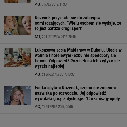
7 MAJA 2018, 11:30
AG,
Rozenek przyznała się do zabiegów
odmładzających. "Wielu osobom się wydaje, że
to jest bardzo drogi sport"
22 LISTOPADA 2017, 20:00
MT,
Luksusowa sesja Majdanów w Dubaju. Ujęcia w
wannie i hotelowym łóżku nie spodobały się
fanom. Odpowiedź Rozenek na ich krytykę nie
wyszła najlepiej
21 WRZEŚNIA 2017, 10:33
AG,
Fanka spytała Rozenek, czemu nie zmieniła
nazwiska po rozwodzie. Jej odpowiedź
wywołała gorącą dyskusję. "Chrzanisz głupoty"
11 SIERPNIA 2017, 09:15
AG,