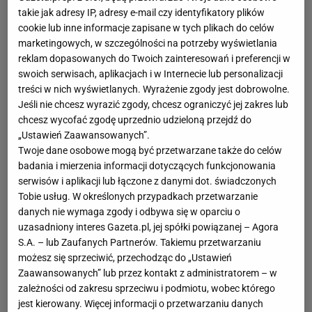
„Perfekcyjna Pani Domu” to polski program typu reality
takie jak adresy IP, adresy e-mail czy identyfikatory plików
show. W każdym odcinku dwie uczestniczki rywalizują o
cookie lub inne informacje zapisane w tych plikach do celów
tytuł perfekcyjnej pani domu i uczą się od prowadzącej -
marketingowych, w szczególności na potrzeby wyświetlania
Małgorzaty Rozenek - jak wprowadzić i utrzymać w
reklam dopasowanych do Twoich zainteresowań i preferencji w
domu porządek. Program cieszy się dużą
swoich serwisach, aplikacjach i w Internecie lub personalizacji
treści w nich wyświetlanych. Wyrażenie zgody jest dobrowolne.
popularnością.
Jeśli nie chcesz wyrazić zgody, chcesz ograniczyć jej zakres lub
chcesz wycofać zgodę uprzednio udzieloną przejdź do
Nazwa programu: „Perfekcyjna Pani Domu”
„Ustawień Zaawansowanych”.
Rodzaj programu: rozrywkowy, reality show
Twoje dane osobowe mogą być przetwarzane także do celów
Prowadzący: Małgorzata Rozenek
badania i mierzenia informacji dotyczących funkcjonowania
Data premiery pierwszego odcinka: 18 marca 2012
serwisów i aplikacji lub łączone z danymi dot. świadczonych
Tobie usług. W określonych przypadkach przetwarzanie
Lata emisji programu: 2012 – 2014
danych nie wymaga zgody i odbywa się w oparciu o
Liczba sezonów: 5
uzasadniony interes Gazeta.pl, jej spółki powiązanej – Agora
Liczba odcinków: 61
S.A. – lub Zaufanych Partnerów. Takiemu przetwarzaniu
Czas trwania odcinka: 43 minuty
możesz się sprzeciwić, przechodząc do „Ustawień
Stacja telewizyjna: TVN, TVN Style
Zaawansowanych” lub przez kontakt z administratorem – w
zależności od zakresu sprzeciwu i podmiotu, wobec którego
Formuła programu
jest kierowany. Więcej informacji o przetwarzaniu danych