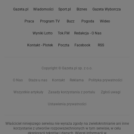
Gazeta.pl
Wiadomości
Sport.pl
Biznes
Gazeta Wyborcza
Praca
Program TV
Buzz
Pogoda
Wideo
Wyniki Lotto
Tok.FM
Redakcja - O Nas
Kontakt - Plotek
Poczta
Facebook
RSS
Copyright © Gazeta.pl sp. z o.o.
O Nas
Staże u nas
Kontakt
Reklama
Polityka prywatności
Wszystkie artykuły
Zasady korzystania z portalu
Zgłoś uwagi
Ustawienia prywatności
Właściciel niniejszego serwisu nie wyraża zgody na zwielokrotnianie ani inne
korzystanie z utworów rozpowszechnionych w tym serwisie, w celu
eksploracji tekstów i danych. Więcej informacji w