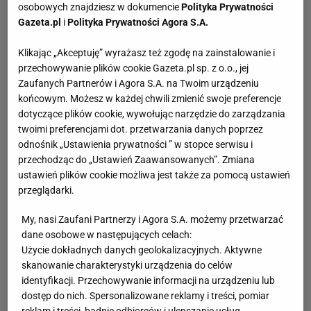
osobowych znajdziesz w dokumencie
Polityka Prywatności
W każdym z odcinków programu „Perfekcyjna Pani
Gazeta.pl
i
Polityka Prywatności Agora S.A.
Domu” prowadząca Małgorzata Rozenek, gości w swoim
domu dwie uczestniczki. Kobiety łączy to, że mają
Klikając „Akceptuję” wyrażasz też zgodę na zainstalowanie i
przechowywanie plików cookie Gazeta.pl sp. z o.o., jej
problem z utrzymaniem w swoim mieszkaniu lub domu
Zaufanych Partnerów i Agora S.A. na Twoim urządzeniu
czystości i porządku. Program rozpoczyna się od
końcowym. Możesz w każdej chwili zmienić swoje preferencje
obejrzenia mieszkań uczestniczek i wysłuchania opinii
dotyczące plików cookie, wywołując narzędzie do zarządzania
ich najbliższych o tym, co sądzą na temat problemów
twoimi preferencjami dot. przetwarzania danych poprzez
dotyczących porządku w domu.
odnośnik „Ustawienia prywatności ” w stopce serwisu i
Następnie przez dwa dni uczestniczki obserwują
przechodząc do „Ustawień Zaawansowanych”. Zmiana
ustawień plików cookie możliwa jest także za pomocą ustawień
Małgorzatę Rozenek, która pokazuje im, jak radzić sobie
przeglądarki.
ze sprzątaniem oraz przygotowywaniem domu na
przyjęcie gości. Po nauce w domu ekspertki, uczestniczki
My, nasi Zaufani Partnerzy i Agora S.A. możemy przetwarzać
wracają do swoich domów i w ciągu tygodnia mają za
dane osobowe w następujących celach:
zadanie wprowadzić ład i czystość w swoich czterech
Użycie dokładnych danych geolokalizacyjnych. Aktywne
skanowanie charakterystyki urządzenia do celów
kątach. Ten uczestnik, który przejdzie pozytywnie tak
identyfikacji. Przechowywanie informacji na urządzeniu lub
zwany "test białej rękawiczki" i lepiej poradzi sobie z
dostęp do nich. Spersonalizowane reklamy i treści, pomiar
uporządkowaniem swojego domu, otrzymuje koronę i
reklam i treści, badnie odbiorców i ulepszanie usług.