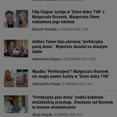
Filip Chajzer żartuje w "Dzień dobry TVN" z
Małgorzaty Rozenek. Małgorzata Ohme
rozbawiona jego tekstem
5 LISTOPADA 2022, 14:20
Marcin Wolniak,
Anthea Turner była pierwszą "perfekcyjną
panią domu". Wywołała skandal na własnym
ślubie
4 PAŹDZIERNIKA 2022, 20:50
Aleksandra Bujas,
Wpadka "Perfekcyjnej"? Małgorzata Rozenek
nie mogła powlec kołdry w "Dzień dobry TVN"
15 WRZEŚNIA 2022, 14:42
Aleksandra Bujas,
"Perfekcyjna pani domu" zrobiła kobietom
niedźwiedzią przysługę. Słuchanie rad Rozenek
to bolesne doświadczenie
30 SIERPNIA 2022, 14:11
Alicja Wójcik,