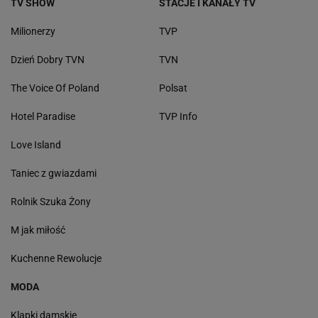
TV SHOW
STACJE I KANAŁY TV
Milionerzy
TVP
Dzień Dobry TVN
TVN
The Voice Of Poland
Polsat
Hotel Paradise
TVP Info
Love Island
Taniec z gwiazdami
Rolnik Szuka Żony
M jak miłość
Kuchenne Rewolucje
MODA
Klapki damskie