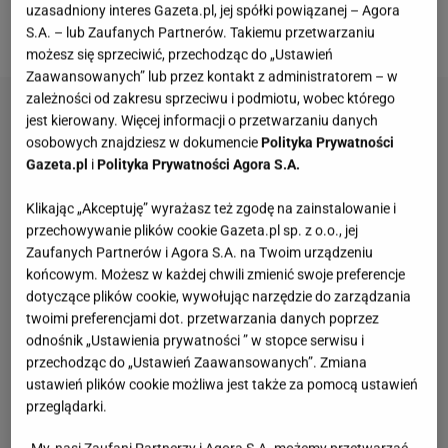
zainteresowani, publikując informacje w mediach
uzasadniony interes Gazeta.pl, jej spółki powiązanej – Agora
społecznościowych.
S.A. – lub Zaufanych Partnerów. Takiemu przetwarzaniu
możesz się sprzeciwić, przechodząc do „Ustawień
Zaawansowanych” lub przez kontakt z administratorem – w
zależności od zakresu sprzeciwu i podmiotu, wobec którego
jest kierowany. Więcej informacji o przetwarzaniu danych
osobowych znajdziesz w dokumencie
Polityka Prywatności
Gazeta.pl
i
Polityka Prywatności Agora S.A.
Klikając „Akceptuję” wyrażasz też zgodę na zainstalowanie i
przechowywanie plików cookie Gazeta.pl sp. z o.o., jej
Zaufanych Partnerów i Agora S.A. na Twoim urządzeniu
końcowym. Możesz w każdej chwili zmienić swoje preferencje
dotyczące plików cookie, wywołując narzędzie do zarządzania
twoimi preferencjami dot. przetwarzania danych poprzez
odnośnik „Ustawienia prywatności ” w stopce serwisu i
przechodząc do „Ustawień Zaawansowanych”. Zmiana
ustawień plików cookie możliwa jest także za pomocą ustawień
przeglądarki.