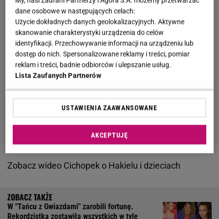
My, nasi Zaufani Partnerzy i Agora S.A. możemy przetwarzać
dane osobowe w następujących celach:
Użycie dokładnych danych geolokalizacyjnych. Aktywne
skanowanie charakterystyki urządzenia do celów
identyfikacji. Przechowywanie informacji na urządzeniu lub
dostęp do nich. Spersonalizowane reklamy i treści, pomiar
reklam i treści, badnie odbiorców i ulepszanie usług.
Lista Zaufanych Partnerów
USTAWIENIA ZAAWANSOWANE
AKCEPTUJĘ
Zobacz wideo
Cichopek o Hakielu i dzieciach
W "Tańcu z Gwiazdami" zarobili fortunę.
Rekordzistka zostawiła wszystkich w tyle