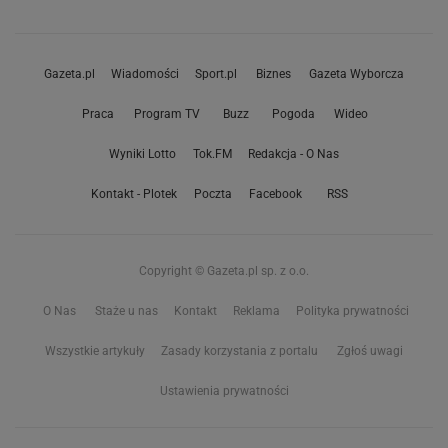
Gazeta.pl
Wiadomości
Sport.pl
Biznes
Gazeta Wyborcza
Praca
Program TV
Buzz
Pogoda
Wideo
Wyniki Lotto
Tok.FM
Redakcja - O Nas
Kontakt - Plotek
Poczta
Facebook
RSS
Copyright © Gazeta.pl sp. z o.o.
O Nas
Staże u nas
Kontakt
Reklama
Polityka prywatności
Wszystkie artykuły
Zasady korzystania z portalu
Zgłoś uwagi
Ustawienia prywatności