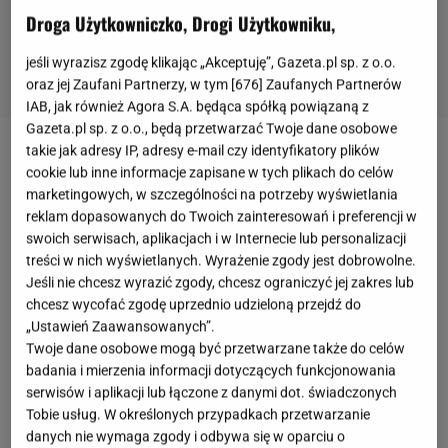
Droga Użytkowniczko, Drogi Użytkowniku,
jeśli wyrazisz zgodę klikając „Akceptuję”, Gazeta.pl sp. z o.o.
oraz jej Zaufani Partnerzy, w tym [
676
] Zaufanych Partnerów
IAB, jak również Agora S.A. będąca spółką powiązaną z
Gazeta.pl sp. z o.o., będą przetwarzać Twoje dane osobowe
takie jak adresy IP, adresy e-mail czy identyfikatory plików
O tym, że
Ida Nowakowska
nie będzie prowadzić
cookie lub inne informacje zapisane w tych plikach do celów
kolejnej edycji emitowanego w Telewizji Polskiej
marketingowych, w szczególności na potrzeby wyświetlania
programu dla młodszych tancerzy,
informowaliśmy
reklam dopasowanych do Twoich zainteresowań i preferencji w
swoich serwisach, aplikacjach i w Internecie lub personalizacji
już dwa tygodnie temu
. Na dzień przed
treści w nich wyświetlanych. Wyrażenie zgody jest dobrowolne.
rozpoczęciem zdjęć do
"You Can Dance. Nowa
Jeśli nie chcesz wyrazić zgody, chcesz ograniczyć jej zakres lub
Generacja"
udało się nam potwierdzić, że
chcesz wycofać zgodę uprzednio udzieloną przejdź do
„Ustawień Zaawansowanych”.
Nowakowska zamiast tego zajmie się ocenianiem
Twoje dane osobowe mogą być przetwarzane także do celów
uczestników
. Plotek ustalił także, że pomogą jej w
badania i mierzenia informacji dotyczących funkcjonowania
tym
Agustin Egurrola
i
Katarzyna Cichopek
. Kilka
serwisów i aplikacji lub łączone z danymi dot. świadczonych
Tobie usług. W określonych przypadkach przetwarzanie
godzin później doniesienia potwierdzili sami
danych nie wymaga zgody i odbywa się w oparciu o