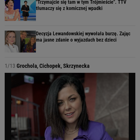
"Trzymajcie się tam w tym Trójmieście". TTV
tłumaczy się z komicznej wpadki
Decyzja Lewandowskiej wywołała burzę. Zając
ma jasne zdanie o wyjazdach bez dzieci
1/13
Grochola, Cichopek, Skrzynecka