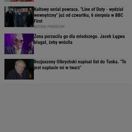
Kultowy serial powraca. "Line of Duty - wydział
wewnętrzny" już od czwartku, 6 sierpnia w BBC
First
MATERIAŁ PROMOCYJNY
Żona porzuciła go dla młodszego. Jacek Łągwa
błagał, żeby wróciła
Rozjuszony Olbrychski napisał list do Tuska. "To
jest naplucie mi w twarz"