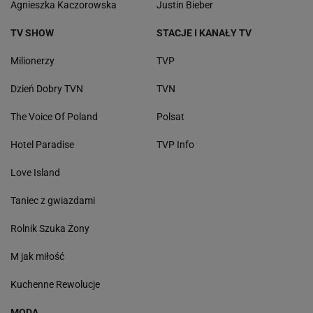
Agnieszka Kaczorowska
Justin Bieber
TV SHOW
STACJE I KANAŁY TV
Milionerzy
TVP
Dzień Dobry TVN
TVN
The Voice Of Poland
Polsat
Hotel Paradise
TVP Info
Love Island
Taniec z gwiazdami
Rolnik Szuka Żony
M jak miłość
Kuchenne Rewolucje
MODA