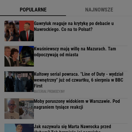
POPULARNE
NAJNOWSZE
Gawryluk reaguje na krytykę po debacie u
Nawrockiego. Co na to Polsat?
Kwaśniewscy mają willę na Mazurach. Tam
odpoczywają od miasta
Kultowy serial powraca. "Line of Duty - wydział
wewnętrzny" już od czwartku, 6 sierpnia w BBC
First
MATERIAŁ PROMOCYJNY
Moby poruszony widokiem w Warszawie. Pod
nagraniem tysiące reakcji
Jak nazywała się Marta Nawrocka przed