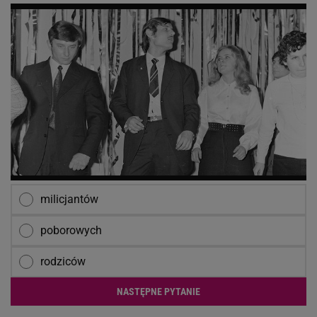
milicjantów
poborowych
rodziców
NASTĘPNE PYTANIE