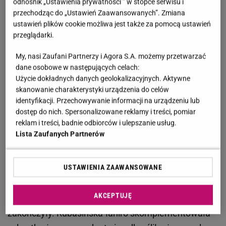
odnośnik „Ustawienia prywatności ” w stopce serwisu i
widać, jak
Agata Duda
prezentowała się na ślubie
przechodząc do „Ustawień Zaawansowanych”. Zmiana
ustawień plików cookie możliwa jest także za pomocą ustawień
jedynaczki. Pierwsza dama tego dnia
miała na sobie
przeglądarki.
błękitną suknię ze zwiewnego materiału z długimi
rękawami i dekoltem w kształcie litery V.
Na prośbę
My, nasi Zaufani Partnerzy i Agora S.A. możemy przetwarzać
dane osobowe w następujących celach:
Plotka
kreację Agaty Dudy ocenia stylistka
Ewa
Użycie dokładnych danych geolokalizacyjnych. Aktywne
Rubasińska-Ianiro
. Ekspertka nie ma wątpliwości, że
skanowanie charakterystyki urządzenia do celów
tego dnia pierwsza dama wyglądała bardzo
identyfikacji. Przechowywanie informacji na urządzeniu lub
dostęp do nich. Spersonalizowane reklamy i treści, pomiar
elegancko. - Agata Kornhauser-Duda po raz kolejny
reklam i treści, badnie odbiorców i ulepszanie usług.
udowodniła, że jest
mistrzynią tzw. "high etiquette
Lista Zaufanych Partnerów
dressing" – czyli sztuki ubioru ceremonialnego z
klasą, subtelnością i bez choćby cienia przesady
-
USTAWIENIA ZAAWANSOWANE
usłyszeliśmy.
AKCEPTUJĘ
Na tym jednak miłe słowa się nie
zakończyły. Rubasińska-Ianiro skomplementowała