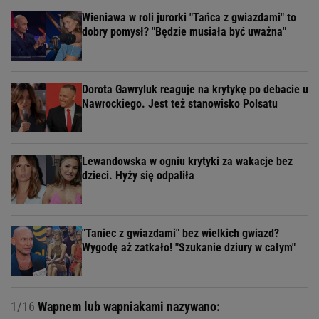
Wieniawa w roli jurorki "Tańca z gwiazdami" to
dobry pomysł? "Będzie musiała być uważna"
Dorota Gawryluk reaguje na krytykę po debacie u
Nawrockiego. Jest też stanowisko Polsatu
Lewandowska w ogniu krytyki za wakacje bez
dzieci. Hyży się odpaliła
"Taniec z gwiazdami" bez wielkich gwiazd?
Wygodę aż zatkało! "Szukanie dziury w całym"
1/16
Wapnem lub wapniakami nazywano: