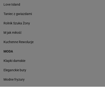
Love Island
Taniec z gwiazdami
Rolnik Szuka Żony
M jak miłość
Kuchenne Rewolucje
MODA
Klapki damskie
Eleganckie buty
Modne fryzury
Sneakersy
Monde torebki