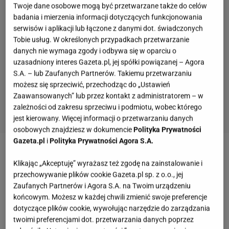
Twoje dane osobowe mogą być przetwarzane także do celów
badania i mierzenia informacji dotyczących funkcjonowania
serwisów i aplikacji lub łączone z danymi dot. świadczonych
Tobie usług. W określonych przypadkach przetwarzanie
danych nie wymaga zgody i odbywa się w oparciu o
uzasadniony interes Gazeta.pl, jej spółki powiązanej – Agora
S.A. – lub Zaufanych Partnerów. Takiemu przetwarzaniu
możesz się sprzeciwić, przechodząc do „Ustawień
Zaawansowanych” lub przez kontakt z administratorem – w
zależności od zakresu sprzeciwu i podmiotu, wobec którego
jest kierowany. Więcej informacji o przetwarzaniu danych
osobowych znajdziesz w dokumencie
Polityka Prywatności
Gazeta.pl
i
Polityka Prywatności Agora S.A.
Zobacz wideo
Kamińska-Radomska jasno o tym, ile
Klikając „Akceptuję” wyrażasz też zgodę na zainstalowanie i
dać w kopercie weselnej. Chodzi o jedną kwestię
przechowywanie plików cookie Gazeta.pl sp. z o.o., jej
Zaufanych Partnerów i Agora S.A. na Twoim urządzeniu
końcowym. Możesz w każdej chwili zmienić swoje preferencje
Agata Duda na ślubie córki. Ekspert o jej stylizacji
dotyczące plików cookie, wywołując narzędzie do zarządzania
twoimi preferencjami dot. przetwarzania danych poprzez
W materiale opublikowanym przez TV Republika