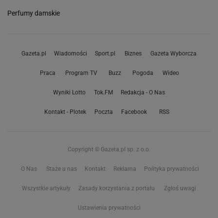
Perfumy damskie
Gazeta.pl
Wiadomości
Sport.pl
Biznes
Gazeta Wyborcza
Praca
Program TV
Buzz
Pogoda
Wideo
Wyniki Lotto
Tok.FM
Redakcja - O Nas
Kontakt - Plotek
Poczta
Facebook
RSS
Copyright © Gazeta.pl sp. z o.o.
O Nas
Staże u nas
Kontakt
Reklama
Polityka prywatności
Wszystkie artykuły
Zasady korzystania z portalu
Zgłoś uwagi
Ustawienia prywatności