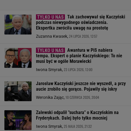
Tak zachowywał się Kaczyński
podczas niewygodnego oświadczenia.
Ekspertka zwróciła uwagę na prostotę
24 LIPCA 2026, 12:57
Zuzanna Kwasek,
Awantura w PiS nabiera
tempa. Ekspert o planie Kaczyńskiego: To nie
musi być w ogóle Morawiecki
23 LIPCA 2026, 12:00
Iwona Smyrak,
Jarosław Kaczyński jeszcze nie wyszedł, a przy
aucie zrobiło się gorąco. Pojawiły się iskry
10 CZERWCA 2026, 20:04
Weronika Zając,
Zalewski odpalił "suchara" o Kaczyńskim na
Fryderykach. Dalej było tylko mocniej
25 MAJA 2026, 21:32
Iwona Smyrak,