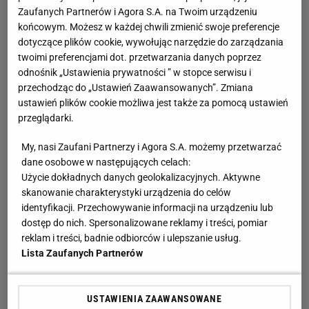
otworzył punkt informacyjny z poradami prawnymi dla
Zaufanych Partnerów i Agora S.A. na Twoim urządzeniu
końcowym. Możesz w każdej chwili zmienić swoje preferencje
osób, które chciały założyć związki zawodowe.
dotyczące plików cookie, wywołując narzędzie do zarządzania
W stanie wojennym zajmował się głównie dystrybucją
twoimi preferencjami dot. przetwarzania danych poprzez
prasy podziemnej, głównie "Głosu". Interesował się
odnośnik „Ustawienia prywatności ” w stopce serwisu i
problemem łamania praw człowieka w Polsce, był jednym
przechodząc do „Ustawień Zaawansowanych”. Zmiana
z założycieli Komitetu Helsińskiego. Uczestniczył w
ustawień plików cookie możliwa jest także za pomocą ustawień
obradach Okrągłego Stołu.
przeglądarki.
W 1989 roku został redaktorem naczelnym "Tygodnika
My, nasi Zaufani Partnerzy i Agora S.A. możemy przetwarzać
Solidarność", jednak funkcję tę pełnił przez rok. W 1990
dane osobowe w następujących celach:
roku został ministrem stanu i szefem Kancelarii
Użycie dokładnych danych geolokalizacyjnych. Aktywne
Prezydenta
Lecha Wałęsy
, jednak i to stanowisko
skanowanie charakterystyki urządzenia do celów
obejmował przez niespełna rok. W tym samym roku
identyfikacji. Przechowywanie informacji na urządzeniu lub
dostęp do nich. Spersonalizowane reklamy i treści, pomiar
został współzałożycielem i prezesem partii Porozumienie
reklam i treści, badnie odbiorców i ulepszanie usług.
Centrum. Został posłem na sejm I. kadencji.
Lista Zaufanych Partnerów
W 1997 roku został posłem na Sejm III. kadencji. W 2001
roku ze swoim bratem utworzył partię Prawo i
Sprawiedliwość, zaś w 2003 roku został jej prezesem,
USTAWIENIA ZAAWANSOWANE