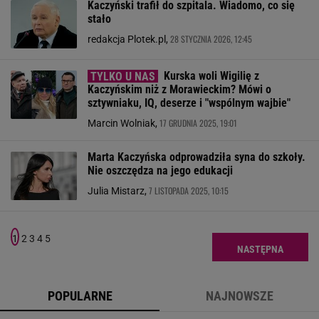
Kaczyński trafił do szpitala. Wiadomo, co się
stało
28 STYCZNIA 2026, 12:45
redakcja Plotek.pl,
Kurska woli Wigilię z
Kaczyńskim niż z Morawieckim? Mówi o
sztywniaku, IQ, deserze i "wspólnym wajbie"
17 GRUDNIA 2025, 19:01
Marcin Wolniak,
Marta Kaczyńska odprowadziła syna do szkoły.
Nie oszczędza na jego edukacji
7 LISTOPADA 2025, 10:15
Julia Mistarz,
1
2
3
4
5
NASTĘPNA
POPULARNE
NAJNOWSZE