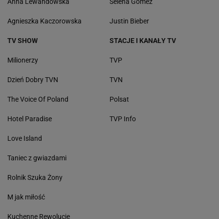
Anna Lewandowska
Selena Gomez
Agnieszka Kaczorowska
Justin Bieber
TV SHOW
STACJE I KANAŁY TV
Milionerzy
TVP
Dzień Dobry TVN
TVN
The Voice Of Poland
Polsat
Hotel Paradise
TVP Info
Love Island
Taniec z gwiazdami
Rolnik Szuka Żony
M jak miłość
Kuchenne Rewolucje