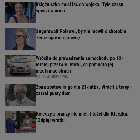
Księżniczka musi iść do wojska. Tyle czasu
spędzi w armii
Sugerowali Polkowi, by nie mówił o chorobie.
Teraz ujawnia prawdę
Wróciła do prowadzenia samochodu po 12-
letniej przerwie. Mówi, co pomogło jej
przełamać strach
MATERIAŁ PROMOCYJNY
Żona zostawiła go dla 21-latka. Wrócił z trasy i
zastał pusty dom
Koledzy z branży nie mieli litości dla Kłeczka.
"Odpiął wrotki"