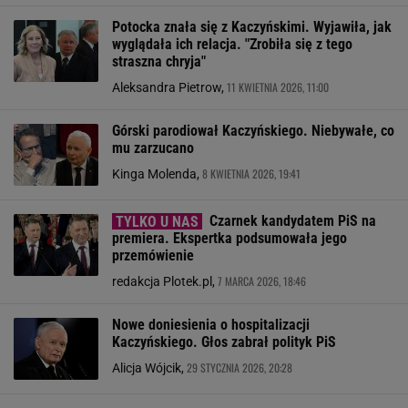
Potocka znała się z Kaczyńskimi. Wyjawiła, jak
wyglądała ich relacja. "Zrobiła się z tego
straszna chryja"
11 KWIETNIA 2026, 11:00
Aleksandra Pietrow,
Górski parodiował Kaczyńskiego. Niebywałe, co
mu zarzucano
8 KWIETNIA 2026, 19:41
Kinga Molenda,
Czarnek kandydatem PiS na
premiera. Ekspertka podsumowała jego
przemówienie
7 MARCA 2026, 18:46
redakcja Plotek.pl,
Nowe doniesienia o hospitalizacji
Kaczyńskiego. Głos zabrał polityk PiS
29 STYCZNIA 2026, 20:28
Alicja Wójcik,