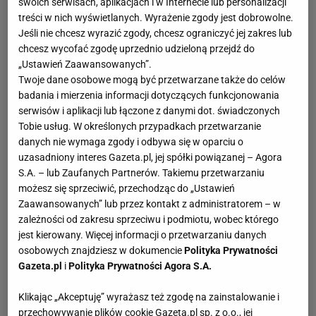
swoich serwisach, aplikacjach i w Internecie lub personalizacji
Lechem.
treści w nich wyświetlanych. Wyrażenie zgody jest dobrowolne.
Kaczyński ukończył XXXIII. Liceum Ogólnokształcące im.
Jeśli nie chcesz wyrazić zgody, chcesz ograniczyć jej zakres lub
chcesz wycofać zgodę uprzednio udzieloną przejdź do
Mikołaja Kopernika w Warszawie. Następnie zdobył tytuł
„Ustawień Zaawansowanych”.
magistra na Wydziale Prawa i Administracji Uniwersytetu
Twoje dane osobowe mogą być przetwarzane także do celów
Warszawskiego. W 1976 roku otrzymał tytuł doktora nauk
badania i mierzenia informacji dotyczących funkcjonowania
prawnych. W 1971 roku rozpoczął pracę naukową w
serwisów i aplikacji lub łączone z danymi dot. świadczonych
Instytucie Polityki Naukowej i Szkolnictwa Wyższego,
Tobie usług. W określonych przypadkach przetwarzanie
danych nie wymaga zgody i odbywa się w oparciu o
następnie był starszym bibliotekarzem w Bibliotece
uzasadniony interes Gazeta.pl, jej spółki powiązanej – Agora
Uniwersyteckiej w Warszawie.
S.A. – lub Zaufanych Partnerów. Takiemu przetwarzaniu
możesz się sprzeciwić, przechodząc do „Ustawień
Jarosław Kaczyński: kariera polityczna
Zaawansowanych” lub przez kontakt z administratorem – w
W 1986 roku Jarosław Kaczyński jako student brał udział
zależności od zakresu sprzeciwu i podmiotu, wobec którego
w wydarzeniach marcowych. Rozpoczął współpracę z
jest kierowany. Więcej informacji o przetwarzaniu danych
osobowych znajdziesz w dokumencie
Polityka Prywatności
Komitetem Obrony Robotników. Od 1979 roku był
Gazeta.pl
i
Polityka Prywatności Agora S.A.
pracownikiem miesięcznika "Głos" prowadzonego przez
Antoniego Macierewicza. We wrześniu 1980 roku został
Klikając „Akceptuję” wyrażasz też zgodę na zainstalowanie i
członkiem Solidarności. Z Olszewskim i Macierewiczem
przechowywanie plików cookie Gazeta.pl sp. z o.o., jej