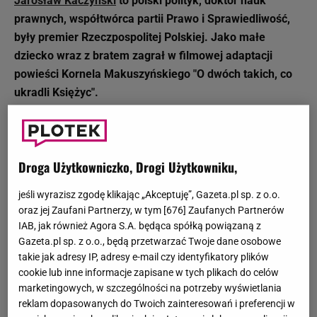
Jarosław Kaczyński
to polski polityk, doktor nauk
prawnych, współtwórca partii Prawo i Sprawiedliwość,
były premier Rzeczpospolitej Polskiej. Jako małe
dziecko wraz z bratem zagrał w filmowej adaptacji
powieści Kornela Makuszyńskiego "O dwóch takich, co
ukradli Księżyc".
Data urodzenia: 18 czerwca 1949 r.
Miejsce urodzenia: Warszawa
Droga Użytkowniczko, Drogi Użytkowniku,
Wzrost: 167 cm
Partia polityczna: PiS
jeśli wyrazisz zgodę klikając „Akceptuję”, Gazeta.pl sp. z o.o.
oraz jej Zaufani Partnerzy, w tym [
676
] Zaufanych Partnerów
Jarosław Kaczyński: życiorys
IAB, jak również Agora S.A. będąca spółką powiązaną z
Jarosław Kaczyński przyszedł na świat 18 czerwca 1949
Gazeta.pl sp. z o.o., będą przetwarzać Twoje dane osobowe
takie jak adresy IP, adresy e-mail czy identyfikatory plików
roku w Warszawie jako syn inżyniera i byłego żołnierza
cookie lub inne informacje zapisane w tych plikach do celów
Armii Krajowej Rajmunda Kaczyńskiego i filologa
marketingowych, w szczególności na potrzeby wyświetlania
polskiego Jadwigi Kaczyńskiej (z domu Jasiewicz).
reklam dopasowanych do Twoich zainteresowań i preferencji w
Wychowywał się z rodzicami i bratem bliźniakiem