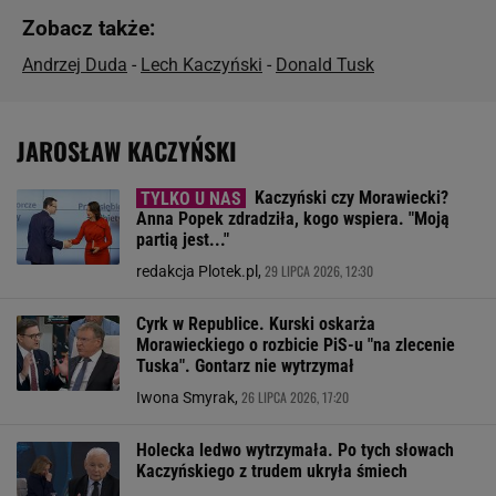
Zobacz także:
Andrzej Duda
-
Lech Kaczyński
-
Donald Tusk
JAROSŁAW KACZYŃSKI
Kaczyński czy Morawiecki?
Anna Popek zdradziła, kogo wspiera. "Moją
partią jest..."
29 LIPCA 2026, 12:30
redakcja Plotek.pl,
Cyrk w Republice. Kurski oskarża
Morawieckiego o rozbicie PiS-u "na zlecenie
Tuska". Gontarz nie wytrzymał
26 LIPCA 2026, 17:20
Iwona Smyrak,
Holecka ledwo wytrzymała. Po tych słowach
Kaczyńskiego z trudem ukryła śmiech