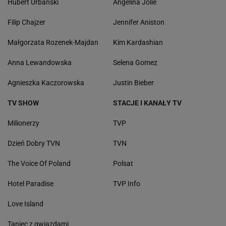
Hubert Urbański
Angelina Jolie
Filip Chajzer
Jennifer Aniston
Małgorzata Rozenek-Majdan
Kim Kardashian
Anna Lewandowska
Selena Gomez
Agnieszka Kaczorowska
Justin Bieber
TV SHOW
STACJE I KANAŁY TV
Milionerzy
TVP
Dzień Dobry TVN
TVN
The Voice Of Poland
Polsat
Hotel Paradise
TVP Info
Love Island
Taniec z gwiazdami