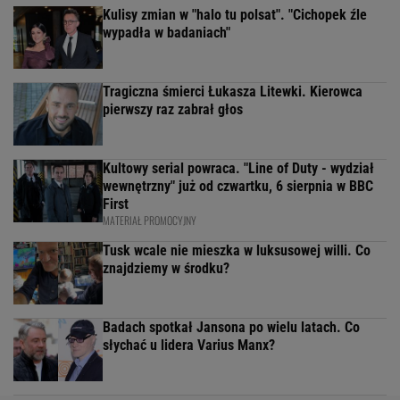
Kulisy zmian w "halo tu polsat". "Cichopek źle
wypadła w badaniach"
Tragiczna śmierci Łukasza Litewki. Kierowca
pierwszy raz zabrał głos
Kultowy serial powraca. "Line of Duty - wydział
wewnętrzny" już od czwartku, 6 sierpnia w BBC
First
MATERIAŁ PROMOCYJNY
Tusk wcale nie mieszka w luksusowej willi. Co
znajdziemy w środku?
Badach spotkał Jansona po wielu latach. Co
słychać u lidera Varius Manx?