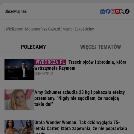
Obserwuj nas
Wielkanoc
Metamorfozy Gwiazd
Maciej Zakościelny
POLECAMY
WIĘCEJ TEMATÓW
Trzech ojców i zbrodnia, która
wstrząsnęła Rzymem
SUBSKRYPCJA
Amy Schumer schudła 23 kg i pokazała efekty
przemiany. "Nigdy nie sądziłam, że nadejdą
takie dni"
Grała Wonder Woman. Tak dziś wygląda 75-
letnia Carter, która zapewnia, że nie poprawiała