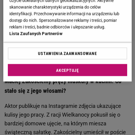
Użycie dokładnych danych geolokalizacyjnych. Aktywne
skanowanie charakterystyki urządzenia do celów
identyfikacji. Przechowywanie informacji na urządzeniu lub
dostęp do nich. Spersonalizowane reklamy i treści, pomiar
reklam i treści, badnie odbiorców i ulepszanie usług.
Lista Zaufanych Partnerów
USTAWIENIA ZAAWANSOWANE
Zobacz wideo
Maciej Zakościelny na premierze
filmu "Kogel-Mogel"
AKCEPTUJĘ
Maciej Zakościelny pręży muskuły w kuchni. Co
stało się z jego włosami?
Aktor publikuje na Instagramie zdjęcia ukazujące
kulisy jego pracy. Z racji Wielkanocy pokusił się o
bardziej domowe ujęcie, na którym miesza
świąteczną sałatkę. Zakościelny umieścił w poście