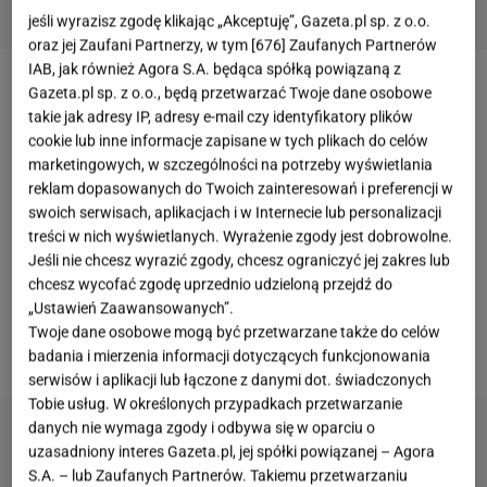
jeśli wyrazisz zgodę klikając „Akceptuję”, Gazeta.pl sp. z o.o.
oraz jej Zaufani Partnerzy, w tym [
676
] Zaufanych Partnerów
IAB, jak również Agora S.A. będąca spółką powiązaną z
Gazeta.pl sp. z o.o., będą przetwarzać Twoje dane osobowe
Maciej Zakościelny
zdobył rozgłos dzięki takim
takie jak adresy IP, adresy e-mail czy identyfikatory plików
produkcjom jak "Tylko mnie kochaj", "Dlaczego nie!",
cookie lub inne informacje zapisane w tych plikach do celów
"Listy do M. 2"
,
"Kryminalni"
, "Strażacy" oraz
"Czas
marketingowych, w szczególności na potrzeby wyświetlania
reklam dopasowanych do Twoich zainteresowań i preferencji w
honoru"
. W aktorstwie jest zakochany od
swoich serwisach, aplikacjach i w Internecie lub personalizacji
dzieciństwa. Przez lata aktor miał krótką, bujną
treści w nich wyświetlanych. Wyrażenie zgody jest dobrowolne.
fryzurę, a niedawno także lekki zarost. Fani zwrócili
Jeśli nie chcesz wyrazić zgody, chcesz ograniczyć jej zakres lub
chcesz wycofać zgodę uprzednio udzieloną przejdź do
jednak uwagę, że na najnowszym zdjęciu
„Ustawień Zaawansowanych”.
Zakościelny
dość mocno się zmienił. Sprawdźcie, jak
Twoje dane osobowe mogą być przetwarzane także do celów
teraz wygląda Zakościelny.
badania i mierzenia informacji dotyczących funkcjonowania
serwisów i aplikacji lub łączone z danymi dot. świadczonych
Tobie usług. W określonych przypadkach przetwarzanie
danych nie wymaga zgody i odbywa się w oparciu o
uzasadniony interes Gazeta.pl, jej spółki powiązanej – Agora
S.A. – lub Zaufanych Partnerów. Takiemu przetwarzaniu