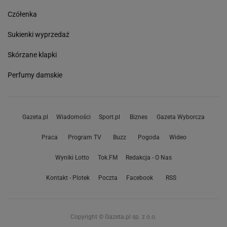
Czółenka
Sukienki wyprzedaż
Skórzane klapki
Perfumy damskie
Gazeta.pl
Wiadomości
Sport.pl
Biznes
Gazeta Wyborcza
Praca
Program TV
Buzz
Pogoda
Wideo
Wyniki Lotto
Tok.FM
Redakcja - O Nas
Kontakt - Plotek
Poczta
Facebook
RSS
Copyright © Gazeta.pl sp. z o.o.