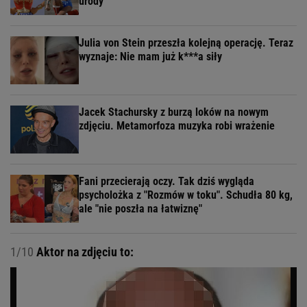
urody
Julia von Stein przeszła kolejną operację. Teraz
wyznaje: Nie mam już k***a siły
Jacek Stachursky z burzą loków na nowym
zdjęciu. Metamorfoza muzyka robi wrażenie
Fani przecierają oczy. Tak dziś wygląda
psycholożka z "Rozmów w toku". Schudła 80 kg,
ale "nie poszła na łatwiznę"
1/10
Aktor na zdjęciu to: