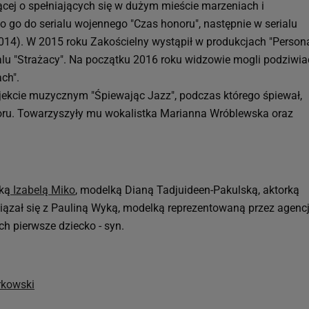
ącej o spełniających się w dużym mieście marzeniach i
 go do serialu wojennego "Czas honoru", następnie w serialu
2014). W 2015 roku Zakościelny wystąpił w produkcjach "Person
rialu "Strażacy". Na początku 2016 roku widzowie mogli podziwia
ach".
ojekcie muzycznym "Śpiewając Jazz", podczas którego śpiewał,
czoru. Towarzyszyły mu wokalistka Marianna Wróblewska oraz
rką
Izabelą Miko
, modelką Dianą Tadjuideen-Pakulską, aktorką
wiązał się z Pauliną Wyką, modelką reprezentowaną przez agenc
ch pierwsze dziecko - syn.
rkowski