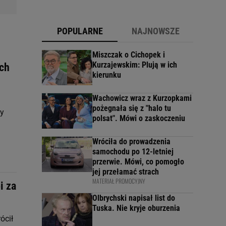
POPULARNE
NAJNOWSZE
Miszczak o Cichopek i
Kurzajewskim: Plują w ich
ach
kierunku
Wachowicz wraz z Kurzopkami
pożegnała się z "halo tu
by
polsat". Mówi o zaskoczeniu
Wróciła do prowadzenia
samochodu po 12-letniej
przerwie. Mówi, co pomogło
jej przełamać strach
MATERIAŁ PROMOCYJNY
i za
Olbrychski napisał list do
Tuska. Nie kryje oburzenia
ócił