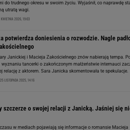
 do trudnego okresu w swoim życiu. Wyjaśnił, co naprawdę st
ną utratą wagi.
 KWIETNIA 2026, 19:03
ka potwierdza doniesienia o rozwodzie. Nagle padł
Zakościelnego
Sary Janickiej i Macieja Zakościelnego znów nabierają tempa. P
wyznaniu tancerki o zakończonym małżeństwie internauci zacz
ej relację z aktorem. Sara Janicka skomentowała te spekulacje.
25 LISTOPADA 2025, 14:16
 szczerze o swojej relacji z Janicką. Jaśniej się n
czasu w mediach pojawiają się informacje o romansie Macieja