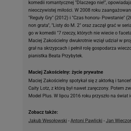
komedii romantycznej "Dlaczego nie!", opowiadaj
nieoczywistej miłości. W 2008 roku zaangażowano
"Reguły Gry" (2012) i "Czas honoru- Powstanie" (
non grata", "Listy do M. 2" oraz zaczął grać w se
go w komedii "7 rzeczy, których nie wiecie o facet
Maciej Zakościelny dwukrotnie wziął udział w pr
grał na skrzypcach i pełnił rolę gospodarza wie
pianistka Beata Przybytek.
Maciej Zakościelny: życie prywatne
Maciej Zakościelny spotykał się z aktorką i tance
Caity Lotz, z którą był nawet zaręczony. Potem z
Model Plus. W lipcu 2016 roku przyszło na świat i
Zobacz także:
Jakub Wesołowski
-
Antoni Pawlicki
-
Jan Wieczo