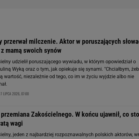
y przerwał milczenie. Aktor w poruszających słow
u z mamą swoich synów
ielny udzielił poruszającego wywiadu, w którym opowiedział o
uliną Wyką oraz o tym, jak opiekuje się synami. "Chciałbym, że
ją wartość, niezależnie od tego, co im w życiu wyjdzie albo nie
nał.
17 LIPCA 2026, 07:00
 przemiana Zakościelnego. W końcu ujawnił, co sto
ratą wagi
elny, jeden z najbardziej rozpoznawalnych polskich aktorów, wr