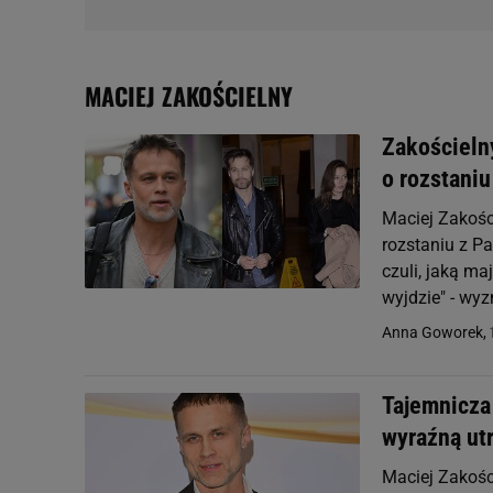
MACIEJ ZAKOŚCIELNY
Zakościeln
o rozstani
Maciej Zakośc
rozstaniu z Pa
czuli, jaką ma
wyjdzie" - wyz
Anna Goworek,
Tajemnicza
wyraźną ut
Maciej Zakości