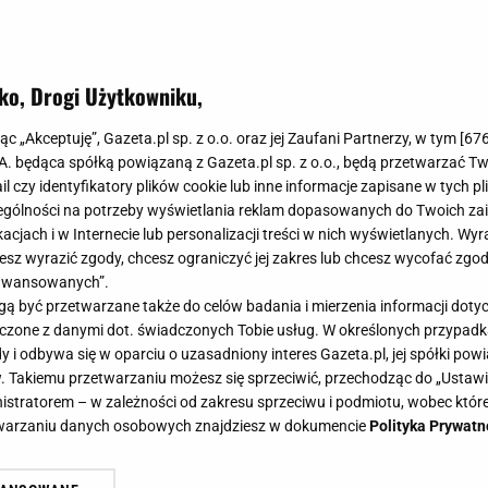
ko, Drogi Użytkowniku,
jąc „Akceptuję”, Gazeta.pl sp. z o.o. oraz jej Zaufani Partnerzy, w tym [
67
.A. będąca spółką powiązaną z Gazeta.pl sp. z o.o., będą przetwarzać T
ail czy identyfikatory plików cookie lub inne informacje zapisane w tych p
gólności na potrzeby wyświetlania reklam dopasowanych do Twoich zain
acjach i w Internecie lub personalizacji treści w nich wyświetlanych. Wyr
cesz wyrazić zgody, chcesz ograniczyć jej zakres lub chcesz wycofać zgo
aawansowanych”.
 być przetwarzane także do celów badania i mierzenia informacji dot
 łączone z danymi dot. świadczonych Tobie usług. W określonych przypad
i odbywa się w oparciu o uzasadniony interes Gazeta.pl, jej spółki powi
. Takiemu przetwarzaniu możesz się sprzeciwić, przechodząc do „Ust
nistratorem – w zależności od zakresu sprzeciwu i podmiotu, wobec które
etwarzaniu danych osobowych znajdziesz w dokumencie
Polityka Prywatn