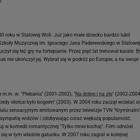
)
0 roku w Stalowej Woli. Już jako małe dziecko bardzo lubił
Szkoły Muzycznej im. Ignacego Jana Paderewskiego w Stalowe
czył się też gry na fortepianie. Przez pięć lat trenował karate. B
k nie ukończył jej. Wybrał się w podróż po Europie, a na swoje
m.in. w: "Plebania" (2001-2002), "
Na dobre i na złe
" (2002-2004
, kiedy słońce było bogiem" (2003). W 2004 roku zaczął wcielać s
alu sensacyjnym emitowanym przez telewizje TVN "Kryminalni"
ąc sympatię widzów i zdobywając coraz większą popularność.
ą w komedii romantycznej "Tylko mnie kochaj". Film odniósł
się w tym właśnie gatunku. W 2007 roku zagrał w kolejnej