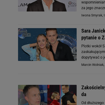
wspomnieniami
za jego znacz
9
Iwona Smyrak,
Sara Janic
pytanie o 
Plotki wokół 
zaskakującym 
dopytywać o j
Marcin Wolniak,
Zakościelny
da
Od dłuższego 