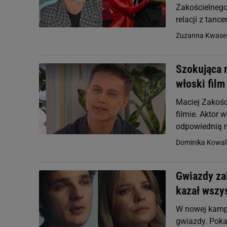
Zakościelnego 
relacji z tance
Zuzanna Kwase
Szokująca 
włoski film
Maciej Zakośc
filmie. Aktor 
odpowiednią m
Dominika Kowal
Gwiazdy zal
kazał wszy
W nowej kampa
gwiazdy. Poka