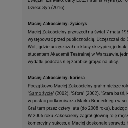
Związki: Iza Miko, Caity Lotz, Paulina Wyka (2016
Dzieci: Syn (2016)
Maciej Zakościelny: życiorys
Maciej Zakościelny przyszedł na świat 7 maja 198
występować przed publicznością. Uczęszczał do 
Woli, gdzie uczęszczał do klasy skrzypiec, jednak u
studentem Akademii Teatralnej w Warszawie, jedna
wydatki podczas niej zarabiał grając na ulicy.
Maciej Zakościelny: kariera
Początkowo Maciej Zakościelny grał mniejsze role 
"
Samo życie
" (2002), "Sfora" (2002), "Stara baśń
w postać podkomisarza Marka Brodeckiego w seri
Grał tam przez cztery lata (do 2008 roku), budz
W 2006 roku Zakościelny zagrał główną rolę męsk
komercyjny sukces, a Maciej doskonale sprawdził 