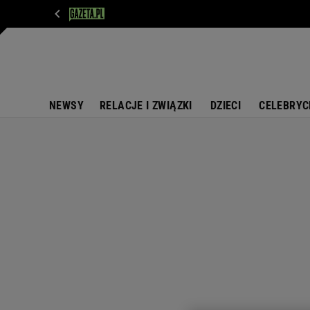
WIADOMOŚCI
NEXT
SPORT
PLOTEK
D
NEWSY
RELACJE I ZWIĄZKI
DZIECI
CELEBRYC