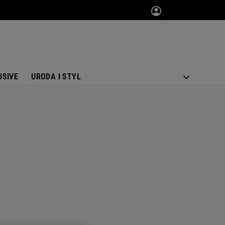
USIVE
URODA I STYL