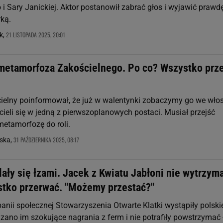
i Sary Janickiej. Aktor postanowił zabrać głos i wyjawić prawd
rką.
21 LISTOPADA 2025, 20:01
k,
metamorfoza Zakościelnego. Po co? Wszystko prz
ielny poinformował, że już w walentynki zobaczymy go we wło
wcieli się w jedną z pierwszoplanowych postaci. Musiał przejść
etamorfozę do roli.
31 PAŹDZIERNIKA 2025, 08:17
ska,
ały się łzami. Jacek z Kwiatu Jabłoni nie wytrzyma
stko przerwać. "Możemy przestać?"
nii społecznej Stowarzyszenia Otwarte Klatki wystąpiły polski
zano im szokujące nagrania z ferm i nie potrafiły powstrzymać 