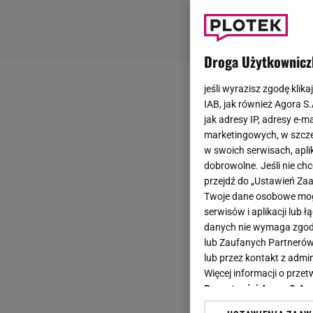
Droga Użytkownicz
jeśli wyrazisz zgodę klika
IAB, jak również Agora S
jak adresy IP, adresy e-m
marketingowych, w szcze
w swoich serwisach, aplik
dobrowolne. Jeśli nie ch
przejdź do „Ustawień Z
Twoje dane osobowe mogą
serwisów i aplikacji lub
danych nie wymaga zgody 
lub Zaufanych Partnerów
lub przez kontakt z admi
Więcej informacji o prz
Prywatności Agora S.A.