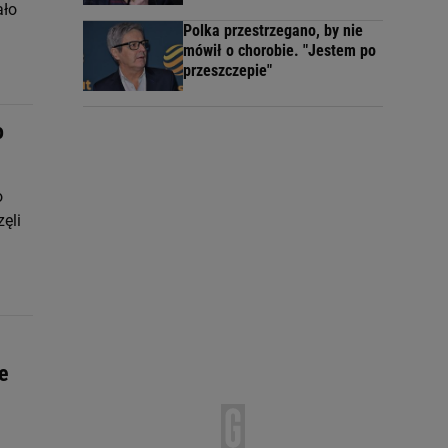
ało
Polka przestrzegano, by nie
mówił o chorobie. "Jestem po
przeszczepie"
o
o
ęli
ie