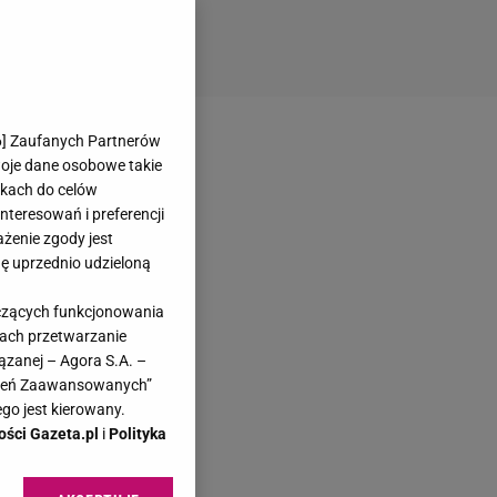
6
] Zaufanych Partnerów
woje dane osobowe takie
likach do celów
teresowań i preferencji
ażenie zgody jest
dę uprzednio udzieloną
yczących funkcjonowania
kach przetwarzanie
ązanej – Agora S.A. –
awień Zaawansowanych”
go jest kierowany.
ości Gazeta.pl
i
Polityka