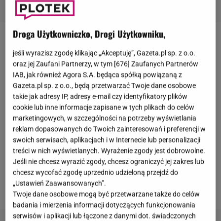
Droga Użytkowniczko, Drogi Użytkowniku,
Natalia Szroeder
to bez wątpienia jedna z
jeśli wyrazisz zgodę klikając „Akceptuję”, Gazeta.pl sp. z o.o.
najpopularniejszych polskich wokalistek.
Artystka
oraz jej Zaufani Partnerzy, w tym [
676
] Zaufanych Partnerów
budzi przy okazji ogromne zainteresowanie i to
IAB, jak również Agora S.A. będąca spółką powiązaną z
Gazeta.pl sp. z o.o., będą przetwarzać Twoje dane osobowe
głównie ze względu na fakt, że bardzo chroni swoje
takie jak adresy IP, adresy e-mail czy identyfikatory plików
życie prywatne.
Na jej Instagramie nie zobaczymy
cookie lub inne informacje zapisane w tych plikach do celów
wielu prywatnych kadrów. I choć przez lata było
marketingowych, w szczególności na potrzeby wyświetlania
wiadomo, że jest związana z
Quebonafide
, to nigdy
reklam dopasowanych do Twoich zainteresowań i preferencji w
swoich serwisach, aplikacjach i w Internecie lub personalizacji
nie potwierdziła rozstania z nim. Teraz z kolei o
treści w nich wyświetlanych. Wyrażenie zgody jest dobrowolne.
artystce wspomniał Marcin Kowalczyk, z którym
Jeśli nie chcesz wyrazić zgody, chcesz ograniczyć jej zakres lub
zagrała w
filmie
"Jak zostałem gangsterem. Historia
chcesz wycofać zgodę uprzednio udzieloną przejdź do
„Ustawień Zaawansowanych”.
prawdziwa".
Twoje dane osobowe mogą być przetwarzane także do celów
badania i mierzenia informacji dotyczących funkcjonowania
serwisów i aplikacji lub łączone z danymi dot. świadczonych