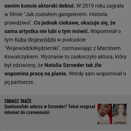
swoim koncie aktorski debiut.
W 2019 roku zagrała
w filmie "Jak zostałem gangsterem. Historia
prawdziwa".
Co jednak ciekawe, okazuje się, że
sama artystka nie lubi o tym mówić.
Wspomniał o
tym
Kuba Wojewódzki
w podcaście
"WojewódzkiKędzierski", rozmawiając z Marcinem
Kowalczykiem. Wyznanie to zaskoczyło aktora, który
był zdziwiony, że
Natalia Szroeder tak źle
wspomina pracę na planie.
Wtedy sam wspomniał o
jej partnerze.
Quebonafide uderza w Szroeder? Tekst rozgrzał
internet do czerwoności