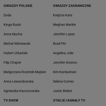
GWIAZDY POLSKIE
GWIAZDY ZAGRANICZNE
Doda
Księżna Kate
Kinga Rusin
Meghan Markle
Anna Mucha
Jennifer Lopez
Michał Wiśniewski
Brad Pitt
Hubert Urbański
Angelina Jolie
Filip Chajzer
Jennifer Aniston
Małgorzata Rozenek-Majdan
Kim Kardashian
Anna Lewandowska
Selena Gomez
Agnieszka Kaczorowska
Justin Bieber
TV SHOW
STACJE I KANAŁY TV