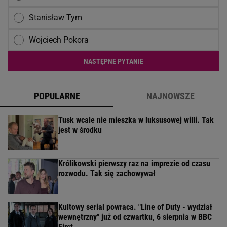
Stanisław Tym
Wojciech Pokora
NASTĘPNE PYTANIE
POPULARNE
NAJNOWSZE
Tusk wcale nie mieszka w luksusowej willi. Tak
jest w środku
Królikowski pierwszy raz na imprezie od czasu
rozwodu. Tak się zachowywał
Kultowy serial powraca. "Line of Duty - wydział
wewnętrzny" już od czwartku, 6 sierpnia w BBC