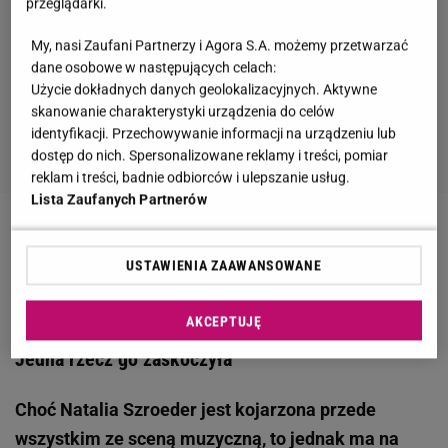
przeglądarki.
My, nasi Zaufani Partnerzy i Agora S.A. możemy przetwarzać
dane osobowe w następujących celach:
Użycie dokładnych danych geolokalizacyjnych. Aktywne
skanowanie charakterystyki urządzenia do celów
identyfikacji. Przechowywanie informacji na urządzeniu lub
dostęp do nich. Spersonalizowane reklamy i treści, pomiar
reklam i treści, badnie odbiorców i ulepszanie usług.
Lista Zaufanych Partnerów
Zobacz wideo
Szroeder pozamiatała na maturze z
tego przedmiotu. Nie zgadniecie!
USTAWIENIA ZAAWANSOWANE
AKCEPTUJĘ
Marcin Kowalczyk wspomniał o Natalii Szroeder.
Jedna rzecz go zaskoczyła
Choć Natalia Szroeder jest kojarzona przede
wszystkim ze sceną muzyczną, to jednak ma na