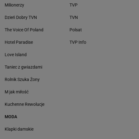
Milionerzy
TVP
Dzień Dobry TVN
TVN
The Voice Of Poland
Polsat
Hotel Paradise
TVP Info
Love Island
Taniec z gwiazdami
Rolnik Szuka Żony
M jak miłość
Kuchenne Rewolucje
MODA
Klapki damskie