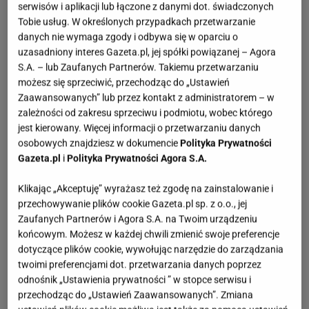
serwisów i aplikacji lub łączone z danymi dot. świadczonych
Tobie usług. W określonych przypadkach przetwarzanie
danych nie wymaga zgody i odbywa się w oparciu o
uzasadniony interes Gazeta.pl, jej spółki powiązanej – Agora
S.A. – lub Zaufanych Partnerów. Takiemu przetwarzaniu
możesz się sprzeciwić, przechodząc do „Ustawień
Zaawansowanych” lub przez kontakt z administratorem – w
zależności od zakresu sprzeciwu i podmiotu, wobec którego
jest kierowany. Więcej informacji o przetwarzaniu danych
osobowych znajdziesz w dokumencie
Polityka Prywatności
Gazeta.pl
i
Polityka Prywatności Agora S.A.
Klikając „Akceptuję” wyrażasz też zgodę na zainstalowanie i
przechowywanie plików cookie Gazeta.pl sp. z o.o., jej
Zaufanych Partnerów i Agora S.A. na Twoim urządzeniu
końcowym. Możesz w każdej chwili zmienić swoje preferencje
dotyczące plików cookie, wywołując narzędzie do zarządzania
twoimi preferencjami dot. przetwarzania danych poprzez
odnośnik „Ustawienia prywatności ” w stopce serwisu i
przechodząc do „Ustawień Zaawansowanych”. Zmiana