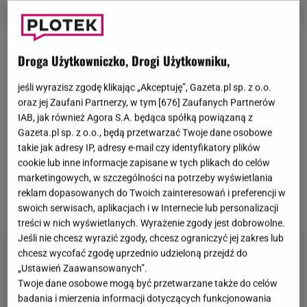
Droga Użytkowniczko, Drogi Użytkowniku,
Za nami
62. Krajowy Festiwal Polskiej Piosenki w
Opolu
. Wydarzenie trwało od 12 do 15 czerwca.
jeśli wyrazisz zgodę klikając „Akceptuję”, Gazeta.pl sp. z o.o.
Podczas kilku dni na scenie pojawiło się mnóstwo
oraz jej Zaufani Partnerzy, w tym [
676
] Zaufanych Partnerów
IAB, jak również Agora S.A. będąca spółką powiązaną z
gwiazd. Wielu artystów zaprezentowało się na
Gazeta.pl sp. z o.o., będą przetwarzać Twoje dane osobowe
scenie w niebanalnych kreacjach, które przyciągały
takie jak adresy IP, adresy e-mail czy identyfikatory plików
spojrzenia.
Natalia Szroeder
postawiła na sukienkę
cookie lub inne informacje zapisane w tych plikach do celów
marketingowych, w szczególności na potrzeby wyświetlania
zaprojektowaną przez
Roberta Czerwika
. Tak
reklam dopasowanych do Twoich zainteresowań i preferencji w
prezentowała się podczas występu.
swoich serwisach, aplikacjach i w Internecie lub personalizacji
treści w nich wyświetlanych. Wyrażenie zgody jest dobrowolne.
Jeśli nie chcesz wyrazić zgody, chcesz ograniczyć jej zakres lub
chcesz wycofać zgodę uprzednio udzieloną przejdź do
„Ustawień Zaawansowanych”.
Twoje dane osobowe mogą być przetwarzane także do celów
badania i mierzenia informacji dotyczących funkcjonowania