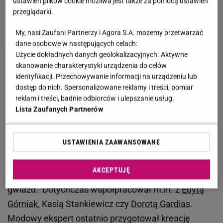
ustawień plików cookie możliwa jest także za pomocą ustawień
przeglądarki.
My, nasi Zaufani Partnerzy i Agora S.A. możemy przetwarzać
dane osobowe w następujących celach:
Użycie dokładnych danych geolokalizacyjnych. Aktywne
skanowanie charakterystyki urządzenia do celów
Zobacz wideo
Filip Lato reaguje na krytykę
identyfikacji. Przechowywanie informacji na urządzeniu lub
dostęp do nich. Spersonalizowane reklamy i treści, pomiar
opolskiego festiwalu. "To nie były przypadkowe
reklam i treści, badnie odbiorców i ulepszanie usług.
nazwiska"
Lista Zaufanych Partnerów
Opole 2025. Natalia Szroeder w białej kreacji. Tak
USTAWIENIA ZAAWANSOWANE
prezentowała się na scenie
AKCEPTUJĘ
Robert Czerwik
dał się poznać jako projektant
gwiazd. Dotychczas współpracował m.in. z
Edytą
Górniak
, Kasią Stankiewicz czy
Dorotą Gardias
.
Modowy ekspert ostatnio przygotował kreację