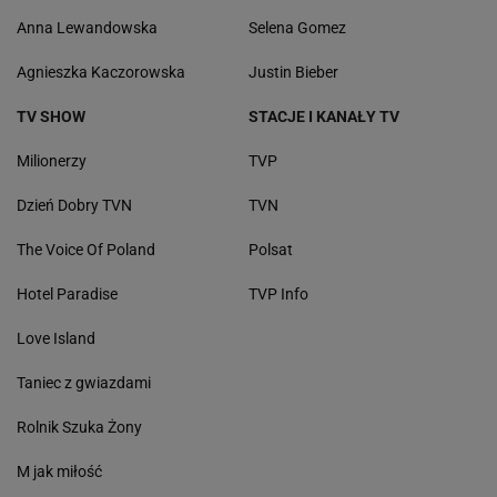
Anna Lewandowska
Selena Gomez
Agnieszka Kaczorowska
Justin Bieber
TV SHOW
STACJE I KANAŁY TV
Milionerzy
TVP
Dzień Dobry TVN
TVN
The Voice Of Poland
Polsat
Hotel Paradise
TVP Info
Love Island
Taniec z gwiazdami
Rolnik Szuka Żony
M jak miłość