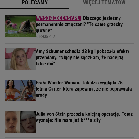
POLECAMY
WIĘCEJ TEMATÓW
Dlaczego jesteśmy
permanentnie zmęczeni? "Te same grzechy
główne"
SUBSKRYPCJA
Amy Schumer schudła 23 kg i pokazała efekty
przemiany. "Nigdy nie sądziłam, że nadejdą
takie dni"
Grała Wonder Woman. Tak dziś wygląda 75-
letnia Carter, która zapewnia, że nie poprawiała
urody
Julia von Stein przeszła kolejną operację. Teraz
wyznaje: Nie mam już k***a siły