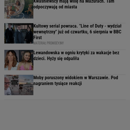
Kwaśniewscy mają willę na Mazurach. Tam
odpoczywają od miasta
Kultowy serial powraca. "Line of Duty - wydział
wewnętrzny" już od czwartku, 6 sierpnia w BBC
First
MATERIAŁ PROMOCYJNY
Lewandowska w ogniu krytyki za wakacje bez
dzieci. Hyży się odpaliła
Moby poruszony widokiem w Warszawie. Pod
nagraniem tysiące reakcji