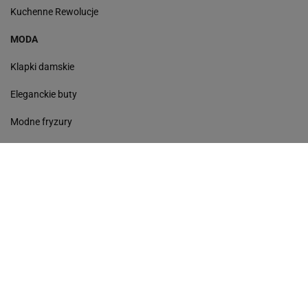
Kuchenne Rewolucje
MODA
Klapki damskie
Eleganckie buty
Modne fryzury
Sneakersy
Monde torebki
Ażurowe klapki
Kurtka z wełny
Czółenka
Sukienki wyprzedaż