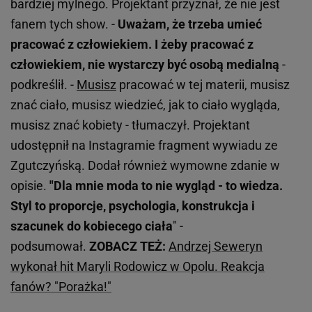
bardziej mylnego. Projektant przyznał, że nie jest
fanem tych show. -
Uważam, że trzeba umieć
pracować z człowiekiem. I żeby pracować z
człowiekiem, nie wystarczy być osobą medialną
-
podkreślił. -
Musisz
pracować w tej materii, musisz
znać ciało, musisz wiedzieć, jak to ciało wygląda,
musisz znać kobiety - tłumaczył. Projektant
udostępnił na Instagramie fragment wywiadu ze
Zgutczyńską. Dodał również wymowne zdanie w
opisie.
"Dla mnie moda to nie wygląd - to wiedza.
Styl to proporcje, psychologia, konstrukcja i
szacunek do kobiecego ciała
" -
podsumował.
ZOBACZ TEŻ:
Andrzej Seweryn
wykonał hit Maryli Rodowicz w Opolu. Reakcja
fanów? "Porażka!"