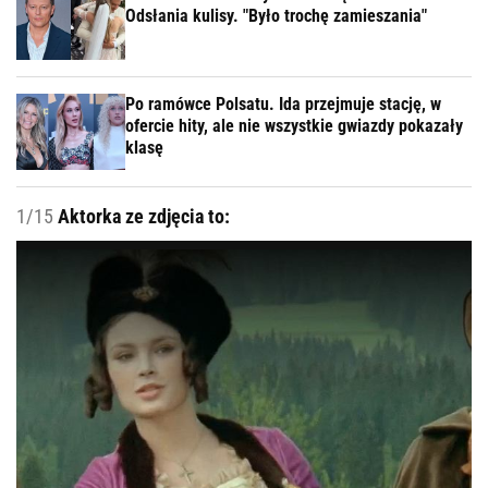
Odsłania kulisy. "Było trochę zamieszania"
Po ramówce Polsatu. Ida przejmuje stację, w
ofercie hity, ale nie wszystkie gwiazdy pokazały
klasę
1/15
Aktorka ze zdjęcia to: