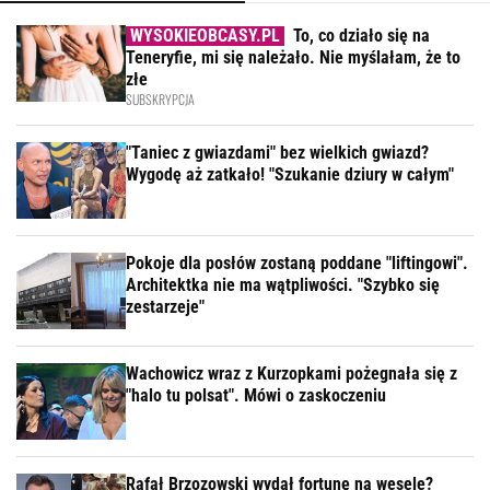
To, co działo się na
Teneryfie, mi się należało. Nie myślałam, że to
złe
SUBSKRYPCJA
"Taniec z gwiazdami" bez wielkich gwiazd?
Wygodę aż zatkało! "Szukanie dziury w całym"
Pokoje dla posłów zostaną poddane "liftingowi".
Architektka nie ma wątpliwości. "Szybko się
zestarzeje"
Wachowicz wraz z Kurzopkami pożegnała się z
"halo tu polsat". Mówi o zaskoczeniu
Rafał Brzozowski wydał fortunę na wesele?