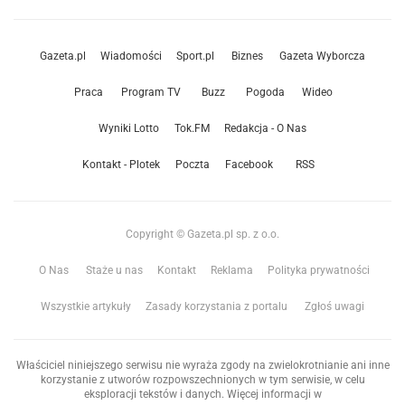
Gazeta.pl
Wiadomości
Sport.pl
Biznes
Gazeta Wyborcza
Praca
Program TV
Buzz
Pogoda
Wideo
Wyniki Lotto
Tok.FM
Redakcja - O Nas
Kontakt - Plotek
Poczta
Facebook
RSS
Copyright © Gazeta.pl sp. z o.o.
O Nas
Staże u nas
Kontakt
Reklama
Polityka prywatności
Wszystkie artykuły
Zasady korzystania z portalu
Zgłoś uwagi
Właściciel niniejszego serwisu nie wyraża zgody na zwielokrotnianie ani inne
korzystanie z utworów rozpowszechnionych w tym serwisie, w celu
eksploracji tekstów i danych. Więcej informacji w