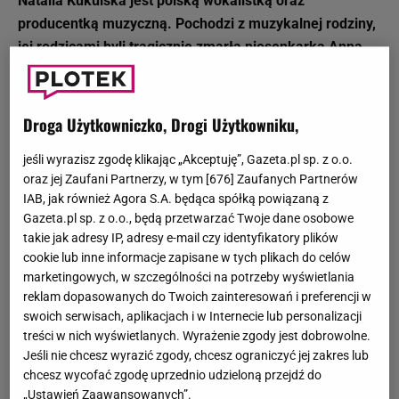
Natalia Kukulska jest polską wokalistką oraz
producentką muzyczną. Pochodzi z muzykalnej rodziny,
jej rodzicami byli tragicznie zmarła piosenkarka Anna
Jantar i kompozytor Jarosław Kukulski. Ma na swoim
koncie 12 albumów studyjnych. Była jurorką w
programie muzycznym „The Voice of Poland”
Droga Użytkowniczko, Drogi Użytkowniku,
emitowanym w TVP 2.
jeśli wyrazisz zgodę klikając „Akceptuję”, Gazeta.pl sp. z o.o.
oraz jej Zaufani Partnerzy, w tym [
676
] Zaufanych Partnerów
Imię i nazwisko: Natalia Kukulska
IAB, jak również Agora S.A. będąca spółką powiązaną z
Data urodzenia: 3 marca 1976
Gazeta.pl sp. z o.o., będą przetwarzać Twoje dane osobowe
Miejsce urodzenia: Warszawa
takie jak adresy IP, adresy e-mail czy identyfikatory plików
Zawód: piosenkarka, producentka muzyczna
cookie lub inne informacje zapisane w tych plikach do celów
Gatunki muzyczne: pop
marketingowych, w szczególności na potrzeby wyświetlania
reklam dopasowanych do Twoich zainteresowań i preferencji w
Facebook: facebook.com/NataliaKukulska/
swoich serwisach, aplikacjach i w Internecie lub personalizacji
Instagram: @natalia.kukulska
treści w nich wyświetlanych. Wyrażenie zgody jest dobrowolne.
Jeśli nie chcesz wyrazić zgody, chcesz ograniczyć jej zakres lub
Natalia Kukulska – życie prywatne
chcesz wycofać zgodę uprzednio udzieloną przejdź do
Natalia Kukulska pochodzi z muzykalnej rodziny – jej
„Ustawień Zaawansowanych”.