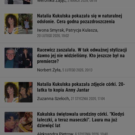
3 MARCA 2026, 08:18
Weronika Zając,
Natalia Kukulska pokazała się w naturalnej
odsłonie. Cera godna pozazdroszczenia
Iwona Smyrak, Patrycja Kulasza,
20 LUTEGO 2026, 19:02
Racewicz zaszalała. W tak odważnej stylizacji
dawno jej nie widzieliśmy. Kto jeszcze był na
premierze?
5 LUTEGO 2026, 20:13
Norbert Żyła,
Natalia Kukulska pokazała zdjęcie córki. 20-
latka to kopia Anny Jantar
27 STYCZNIA 2026, 17:04
Zuzanna Szeloch,
Kukulska świętowała urodziny córki. "Kiedyś
laleczki, a teraz maseczki". Laura ma już
dziewięć lat
6 STYCZNIA 2026, 10:40
Aleksandra Pietrow,