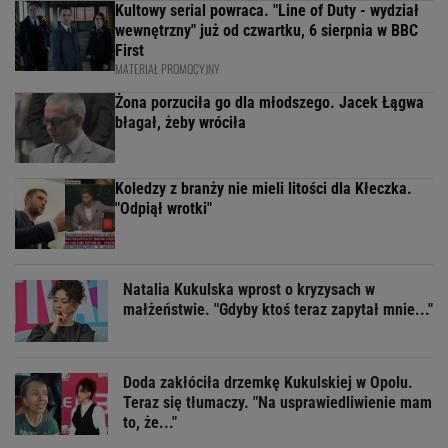
Kultowy serial powraca. "Line of Duty - wydział
wewnętrzny" już od czwartku, 6 sierpnia w BBC
First
MATERIAŁ PROMOCYJNY
Żona porzuciła go dla młodszego. Jacek Łągwa
błagał, żeby wróciła
Koledzy z branży nie mieli litości dla Kłeczka.
"Odpiął wrotki"
Natalia Kukulska wprost o kryzysach w
małżeństwie. "Gdyby ktoś teraz zapytał mnie..."
Doda zakłóciła drzemkę Kukulskiej w Opolu.
Teraz się tłumaczy. "Na usprawiedliwienie mam
to, że..."