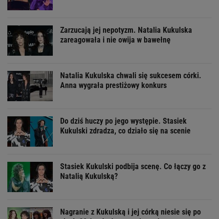
Zarzucają jej nepotyzm. Natalia Kukulska
zareagowała i nie owija w bawełnę
Natalia Kukulska chwali się sukcesem córki.
Anna wygrała prestiżowy konkurs
Do dziś huczy po jego występie. Stasiek
Kukulski zdradza, co działo się na scenie
Stasiek Kukulski podbija scenę. Co łączy go z
Natalią Kukulską?
Nagranie z Kukulską i jej córką niesie się po