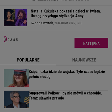
Natalia Kukulska pokazała dzieci w święta.
Uwagę przyciąga stylizacja Anny
26 GRUDNIA 2025, 16:15
Iwona Smyrak,
1
2
3
4
5
NASTĘPNA
POPULARNE
NAJNOWSZE
Księżniczka idzie do wojska. Tyle czasu będzie
pełnić służbę
Sugerowali Polkowi, by nie mówił o chorobie.
Teraz ujawnia prawdę