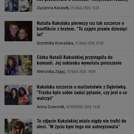
25 MAJA 2026, 13:25
Zuzanna Kwasek,
Natalia Kukulska pierwszy raz tak szczerze o
konflikcie z bratem. "To zajęło prawie dziesięć
lat"
15 MAJA 2026, 07:00
Dominika Kowalska,
Córka Natalii Kukulskiej przystąpiła do
komunii. Jej sukienka wywołała poruszenie
10 MAJA 2026, 14:00
Weronika Zając,
Kukulska szczerze o małżeństwie z Dąbrówką.
"Trzeba było sobie zadać pytanie, czy jest o co
walczyć"
16 KWIETNIA 2026, 14:45
Anna Goworek,
To zdjęcie Kukulskiej miało nigdy nie trafić do
sieci. "W życiu bym tego nie autoryzowała"