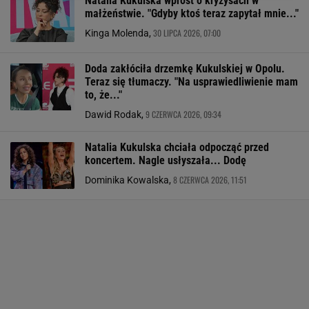
Natalia Kukulska wprost o kryzysach w
małżeństwie. "Gdyby ktoś teraz zapytał mnie..."
30 LIPCA 2026, 07:00
Kinga Molenda,
Doda zakłóciła drzemkę Kukulskiej w Opolu.
Teraz się tłumaczy. "Na usprawiedliwienie mam
to, że..."
9 CZERWCA 2026, 09:34
Dawid Rodak,
Natalia Kukulska chciała odpocząć przed
koncertem. Nagle usłyszała... Dodę
8 CZERWCA 2026, 11:51
Dominika Kowalska,