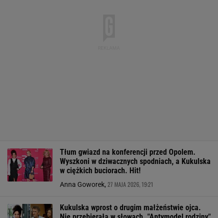
Tłum gwiazd na konferencji przed Opolem.
Wyszkoni w dziwacznych spodniach, a Kukulska
w ciężkich buciorach. Hit!
27 MAJA 2026, 19:21
Anna Goworek,
Kukulska wprost o drugim małżeństwie ojca.
Nie przebierała w słowach. "Antymodel rodziny"