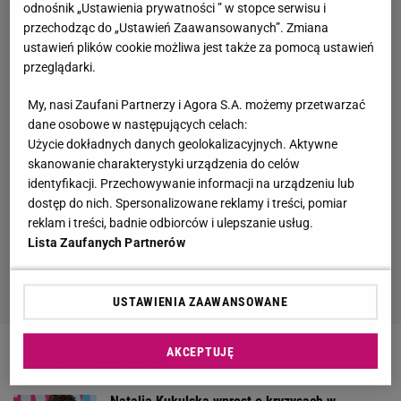
odnośnik „Ustawienia prywatności ” w stopce serwisu i
się debiutancka płyta wokalistki „Natalia”. Znalazły się na
przechodząc do „Ustawień Zaawansowanych”. Zmiana
niej piosenki „Co powie Tata” i „Puszek Okruszek”. W
ustawień plików cookie możliwa jest także za pomocą ustawień
1995 roku artystka skończyła liceum i wydała kolejną
przeglądarki.
płytę zatytułowaną „Światło”. Album ten niedługo po
My, nasi Zaufani Partnerzy i Agora S.A. możemy przetwarzać
wydaniu został nagrodzony statusem złotej płyty.
dane osobowe w następujących celach:
Łącznie artystka wydała 12 albumów studyjnych, z czego
Użycie dokładnych danych geolokalizacyjnych. Aktywne
trzy („Światło”, „Autoportret” i „Sexi Flexi”) zdobyły status
skanowanie charakterystyki urządzenia do celów
złotych, a jedna („Puls”) okryła się platyną.
identyfikacji. Przechowywanie informacji na urządzeniu lub
W 2016 roku wokalistka wystąpiła jako jurorka w siódmej
dostęp do nich. Spersonalizowane reklamy i treści, pomiar
edycji muzycznego programu rozrywkowego „The Voice
reklam i treści, badnie odbiorców i ulepszanie usług.
Lista Zaufanych Partnerów
of Poland”.
Poza tym Kukulska jest zaangażowana w działalność
charytatywną, między innymi organizacji UNICEF.
USTAWIENIA ZAAWANSOWANE
AKCEPTUJĘ
NATALIA KUKULSKA