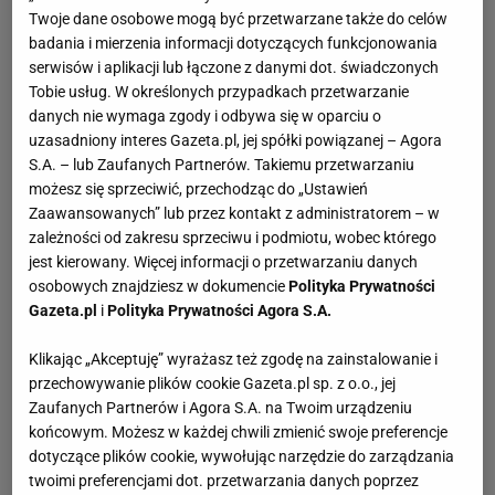
Twoje dane osobowe mogą być przetwarzane także do celów
matką była ikona polskiej muzyki - Anna Jantar, a ojcem
badania i mierzenia informacji dotyczących funkcjonowania
kompozytor Jarosław Kukulski. Kukulski komponował
serwisów i aplikacji lub łączone z danymi dot. świadczonych
piosenki wielu znanych z polskiej sceny muzycznej
Tobie usług. W określonych przypadkach przetwarzanie
artystów, takich jak Krzysztof Krawczyk, Irena Jarocka,
danych nie wymaga zgody i odbywa się w oparciu o
Felicjan Andrzejczak, Halina Frąckowiak czy Eleni.
uzasadniony interes Gazeta.pl, jej spółki powiązanej – Agora
S.A. – lub Zaufanych Partnerów. Takiemu przetwarzaniu
Jarosław Kukulski komponował również piosenki dla
możesz się sprzeciwić, przechodząc do „Ustawień
Natalii. Matka wokalistki, Anna Jantar zginęła w 1980
Zaawansowanych” lub przez kontakt z administratorem – w
roku w katastrofie lotniczej, która miała miejsce na
zależności od zakresu sprzeciwu i podmiotu, wobec którego
Okęciu.
jest kierowany. Więcej informacji o przetwarzaniu danych
Natalia Kukulska wyszła za mąż w 2000 roku za Michała
osobowych znajdziesz w dokumencie
Polityka Prywatności
Dąbrówkę. Mąż Kukulskiej jest perkusistą. Para ma trójkę
Gazeta.pl
i
Polityka Prywatności Agora S.A.
dzieci: syna Jana i dwie córki – Annę i Laurę. Najmłodsza
Klikając „Akceptuję” wyrażasz też zgodę na zainstalowanie i
córka urodziła się 5 stycznia 2017 roku.
przechowywanie plików cookie Gazeta.pl sp. z o.o., jej
Zaufanych Partnerów i Agora S.A. na Twoim urządzeniu
Natalia Kukulska – kariera
końcowym. Możesz w każdej chwili zmienić swoje preferencje
Natalia rozpoczęła swoją przygodę z profesjonalnym
dotyczące plików cookie, wywołując narzędzie do zarządzania
twoimi preferencjami dot. przetwarzania danych poprzez
śpiewaniem już w 1984 roku. Dwa lata później ukazała