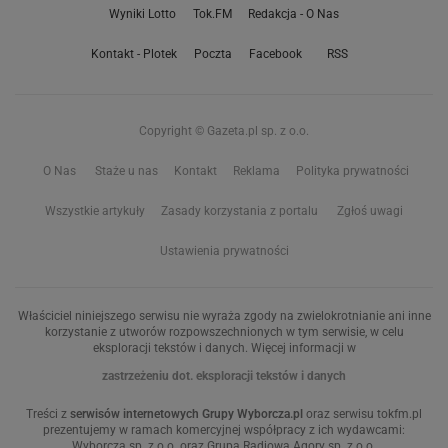
Wyniki Lotto
Tok.FM
Redakcja - O Nas
Kontakt - Plotek
Poczta
Facebook
RSS
Copyright © Gazeta.pl sp. z o.o.
O Nas
Staże u nas
Kontakt
Reklama
Polityka prywatności
Wszystkie artykuły
Zasady korzystania z portalu
Zgłoś uwagi
Ustawienia prywatności
Właściciel niniejszego serwisu nie wyraża zgody na zwielokrotnianie ani inne
korzystanie z utworów rozpowszechnionych w tym serwisie, w celu
eksploracji tekstów i danych. Więcej informacji w
zastrzeżeniu dot. eksploracji tekstów i danych
Treści z
serwisów internetowych Grupy Wyborcza.pl
oraz serwisu tokfm.pl
prezentujemy w ramach komercyjnej współpracy z ich wydawcami:
Wyborcza sp. z o.o. oraz Grupą Radiową Agory sp. z o.o.