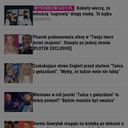
Kobiety wierzą, że
miłością "naprawią" drugą osobę. To bajka
SUBSKRYPCJA
Pisarek podsumowała aferę w "Twoja twarz
brzmi znajomo". Stanęła po jednej stronie
[PLOTEK EXCLUSIVE]
Zaskakujące słowa Englert przed startem "Tańca
z gwiazdami". "Myślę, że ludzie mnie nie lubią"
Wieniawa w roli jurorki "Tańca z gwiazdami" to
dobry pomysł? "Będzie musiała być uważna"
Dorota Gawryluk reaguje na krytykę po debacie u