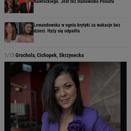
Nawrockiego. Jest też stanowisko Polsatu
Lewandowska w ogniu krytyki za wakacje bez
dzieci. Hyży się odpaliła
1/13
Grochola, Cichopek, Skrzynecka