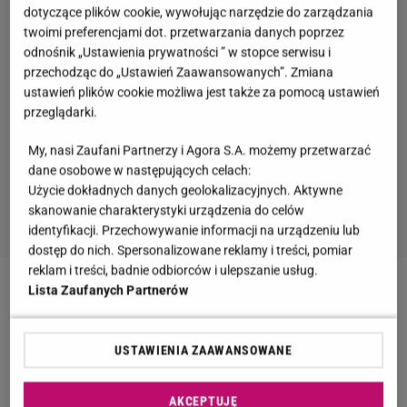
dotyczące plików cookie, wywołując narzędzie do zarządzania
twoimi preferencjami dot. przetwarzania danych poprzez
odnośnik „Ustawienia prywatności ” w stopce serwisu i
przechodząc do „Ustawień Zaawansowanych”. Zmiana
ustawień plików cookie możliwa jest także za pomocą ustawień
przeglądarki.
My, nasi Zaufani Partnerzy i Agora S.A. możemy przetwarzać
dane osobowe w następujących celach:
Użycie dokładnych danych geolokalizacyjnych. Aktywne
skanowanie charakterystyki urządzenia do celów
identyfikacji. Przechowywanie informacji na urządzeniu lub
dostęp do nich. Spersonalizowane reklamy i treści, pomiar
reklam i treści, badnie odbiorców i ulepszanie usług.
Lista Zaufanych Partnerów
Zobacz wideo
Kuba Szmajkowski o aferze w
TTBZ. Zdradził, kogo wspiera
USTAWIENIA ZAAWANSOWANE
"Twoja twarz brzmi znajomo". Pola Gonciarz dała
AKCEPTUJĘ