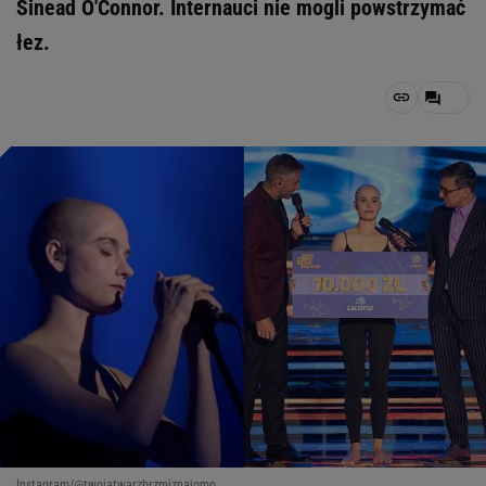
Sinead O'Connor. Internauci nie mogli powstrzymać
łez.
Instagram/@twojatwarzbrzmiznajomo