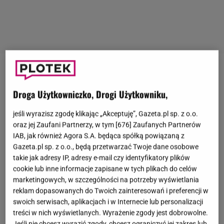
Jakiś czas temu
na antenie Polsatu
rozpoczął
się 19. sezon programu
"Twoja twarz brzmi
Droga Użytkowniczko, Drogi Użytkowniku,
znajomo"
. W muzycznym show
nie brakuje jednak
jeśli wyrazisz zgodę klikając „Akceptuję”, Gazeta.pl sp. z o.o.
kontrowersji
. Za nami kolejny odcinek, w którym
oraz jej Zaufani Partnerzy, w tym [
676
] Zaufanych Partnerów
uczestnicy zaprezentowali umiejętności wokalne,
IAB, jak również Agora S.A. będąca spółką powiązaną z
Gazeta.pl sp. z o.o., będą przetwarzać Twoje dane osobowe
wcielając się w znane postaci muzyczne. Występy
takie jak adresy IP, adresy e-mail czy identyfikatory plików
są oceniane przez
Pawła Domagałę
,
Małgorzatę
cookie lub inne informacje zapisane w tych plikach do celów
Walewską
i
Roberta Janowskiego
. Nie da się ukryć,
marketingowych, w szczególności na potrzeby wyświetlania
że wielu fanów ma już swoich ulubieńców. Ostatni
reklam dopasowanych do Twoich zainteresowań i preferencji w
swoich serwisach, aplikacjach i w Internecie lub personalizacji
odcinek zwyciężyła
Pola Gonciarz
. To ona całkowicie
treści w nich wyświetlanych. Wyrażenie zgody jest dobrowolne.
skradła serca jury. Co na to widzowie? Wyciągają
Jeśli nie chcesz wyrazić zgody, chcesz ograniczyć jej zakres lub