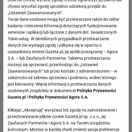
chusteczki i ocierają łzy.
chcesz wycofać zgodę uprzednio udzieloną przejdź do
„Ustawień Zaawansowanych”.
Twoje dane osobowe mogą być przetwarzane także do celów
badania i mierzenia informacji dotyczących funkcjonowania
serwisów i aplikacji lub łączone z danymi dot. świadczonych
Tobie usług. W określonych przypadkach przetwarzanie
danych nie wymaga zgody i odbywa się w oparciu o
uzasadniony interes Gazeta.pl, jej spółki powiązanej – Agora
S.A. – lub Zaufanych Partnerów. Takiemu przetwarzaniu
możesz się sprzeciwić, przechodząc do „Ustawień
Zaawansowanych” lub przez kontakt z administratorem – w
zależności od zakresu sprzeciwu i podmiotu, wobec którego
jest kierowany. Więcej informacji o przetwarzaniu danych
osobowych znajdziesz w dokumencie
Polityka Prywatności
Gazeta.pl
i
Polityka Prywatności Agora S.A.
Klikając „Akceptuję” wyrażasz też zgodę na zainstalowanie i
przechowywanie plików cookie Gazeta.pl sp. z o.o., jej
Zaufanych Partnerów i Agora S.A. na Twoim urządzeniu
końcowym. Możesz w każdej chwili zmienić swoje preferencje