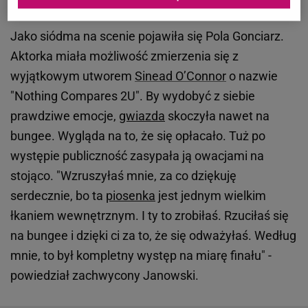
czadu jako Sinead O’Connor
Jako siódma na scenie pojawiła się Pola Gonciarz.
Aktorka miała możliwość zmierzenia się z
wyjątkowym utworem
Sinead O’Connor
o nazwie
"Nothing Compares 2U". By wydobyć z siebie
prawdziwe emocje,
gwiazda
skoczyła nawet na
bungee. Wygląda na to, że się opłacało. Tuż po
występie publiczność zasypała ją owacjami na
stojąco. "Wzruszyłaś mnie, za co dziękuję
serdecznie, bo ta
piosenka
jest jednym wielkim
łkaniem wewnętrznym. I ty to zrobiłaś. Rzuciłaś się
na bungee i dzięki ci za to, że się odważyłaś. Według
mnie, to był kompletny występ na miarę finału" -
powiedział zachwycony Janowski.