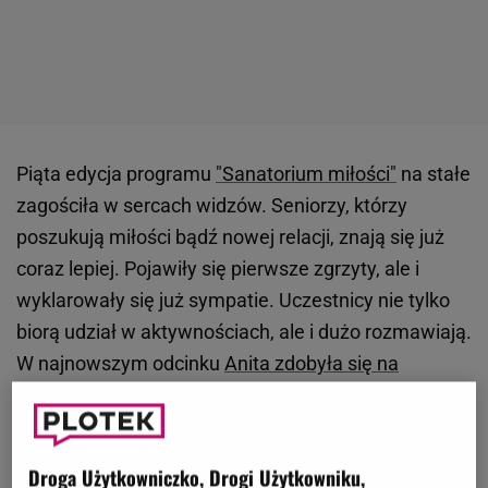
Piąta edycja programu
"Sanatorium miłości"
na stałe
zagościła w sercach widzów. Seniorzy, którzy
poszukują miłości bądź nowej relacji, znają się już
coraz lepiej. Pojawiły się pierwsze zgrzyty, ale i
wyklarowały się już sympatie. Uczestnicy nie tylko
biorą udział w aktywnościach, ale i dużo rozmawiają.
W najnowszym odcinku
Anita zdobyła się na
poruszające wyznanie dotyczące choroby
. Z kolei
Adam otworzył się na temat zmarłej żony. Wyznał,
że nie zdążył się z nią pożegnać.
Droga Użytkowniczko, Drogi Użytkowniku,