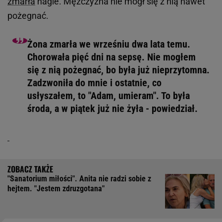
zmarła
nagle. Mężczyzna nie mógł się z nią nawet
pożegnać.
Żona zmarła we wrześniu dwa lata temu.
Chorowała pięć dni na sepsę. Nie mogłem
się z nią pożegnać, bo była już nieprzytomna.
Zadzwoniła do mnie i ostatnie, co
usłyszałem, to "Adam, umieram". To była
środa, a w piątek już nie żyła - powiedział.
"Sanatorium miłości". Anita nie radzi sobie z
hejtem. "Jestem zdruzgotana"