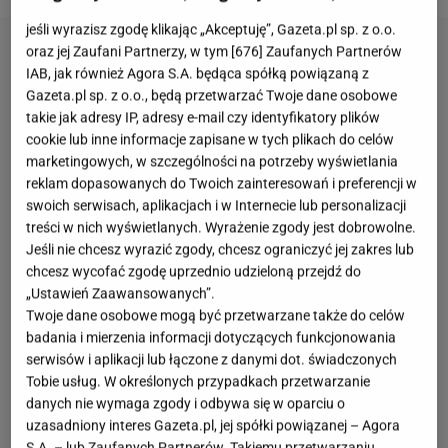
jeśli wyrazisz zgodę klikając „Akceptuję”, Gazeta.pl sp. z o.o.
oraz jej Zaufani Partnerzy, w tym [
676
] Zaufanych Partnerów
IAB, jak również Agora S.A. będąca spółką powiązaną z
Gazeta.pl sp. z o.o., będą przetwarzać Twoje dane osobowe
takie jak adresy IP, adresy e-mail czy identyfikatory plików
cookie lub inne informacje zapisane w tych plikach do celów
marketingowych, w szczególności na potrzeby wyświetlania
reklam dopasowanych do Twoich zainteresowań i preferencji w
swoich serwisach, aplikacjach i w Internecie lub personalizacji
treści w nich wyświetlanych. Wyrażenie zgody jest dobrowolne.
Jeśli nie chcesz wyrazić zgody, chcesz ograniczyć jej zakres lub
chcesz wycofać zgodę uprzednio udzieloną przejdź do
„Ustawień Zaawansowanych”.
Twoje dane osobowe mogą być przetwarzane także do celów
badania i mierzenia informacji dotyczących funkcjonowania
serwisów i aplikacji lub łączone z danymi dot. świadczonych
Tobie usług. W określonych przypadkach przetwarzanie
danych nie wymaga zgody i odbywa się w oparciu o
uzasadniony interes Gazeta.pl, jej spółki powiązanej – Agora
S.A. – lub Zaufanych Partnerów. Takiemu przetwarzaniu