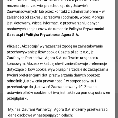
możesz się sprzeciwić, przechodząc do „Ustawień
Zaawansowanych” lub przez kontakt z administratorem – w
zależności od zakresu sprzeciwu i podmiotu, wobec którego
jest kierowany. Więcej informacji o przetwarzaniu danych
osobowych znajdziesz w dokumencie
Polityka Prywatności
Gazeta.pl
i
Polityka Prywatności Agora S.A.
Klikając „Akceptuję” wyrażasz też zgodę na zainstalowanie i
przechowywanie plików cookie Gazeta.pl sp. z o.o., jej
Zaufanych Partnerów i Agora S.A. na Twoim urządzeniu
końcowym. Możesz w każdej chwili zmienić swoje preferencje
dotyczące plików cookie, wywołując narzędzie do zarządzania
Zobacz wideo
Marta Manowska o śmierci Cezarego
twoimi preferencjami dot. przetwarzania danych poprzez
z "Sanatorium miłości"
odnośnik „Ustawienia prywatności ” w stopce serwisu i
przechodząc do „Ustawień Zaawansowanych”. Zmiana
ustawień plików cookie możliwa jest także za pomocą ustawień
przeglądarki.
"Sanatorium miłości". Poruszające wyznanie
Anity. "Od dziecka się z tym zmagam"
My, nasi Zaufani Partnerzy i Agora S.A. możemy przetwarzać
dane osobowe w następujących celach: