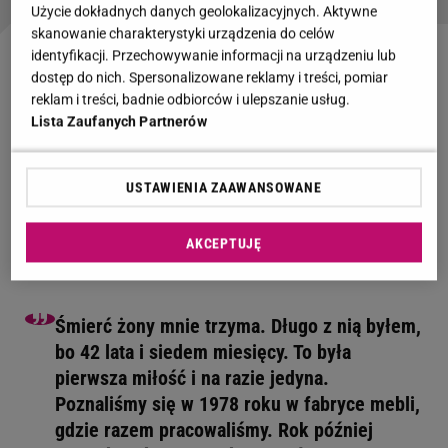
Użycie dokładnych danych geolokalizacyjnych. Aktywne
skanowanie charakterystyki urządzenia do celów
identyfikacji. Przechowywanie informacji na urządzeniu lub
"Sanatorium miłości". Adam stracił żonę. Nie
dostęp do nich. Spersonalizowane reklamy i treści, pomiar
zdążył się pożegnać
reklam i treści, badnie odbiorców i ulepszanie usług.
Lista Zaufanych Partnerów
Adam z piątej edycji programu
"Sanatorium
miłości"
zdobył się na odwagę i w trakcie rozmowy z
USTAWIENIA ZAAWANSOWANE
prowadzącą Martą Manowską
opowiedział swoją
historię. Okazuje się, że mężczyzna był w
AKCEPTUJĘ
szczęśliwym, wieloletnim
związku małżeńskim
.
Śmierć żony mnie trzyma. Długo z nią byłem,
bo 42 lata i siedem miesięcy. To była
pierwsza miłość i na razie jedyna.
Poznaliśmy się w 1978 roku w fabryce mebli,
gdzie razem pracowaliśmy. Rok później