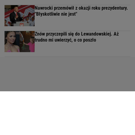
Nawrocki przemówił z okazji roku prezydentury.
"Błyskotliwie nie jest"
Znów przyczepili się do Lewandowskiej. Aż
trudno mi uwierzyć, o co poszło