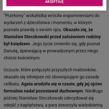
AKCEPTUJĘ
W rozmowie z
Moniką Richardson
w podcaście
"Przełomy" wokalistka wróciła wspomnieniami do
wydarzeń z dzieciństwa i momentu, w którym
poznała prawdę o swoim ojcu.
Okazało się, że
Stanisław Steczkowski przed założeniem rodziny
był księdzem
. Jego życie zmieniło się, gdy poznał
Danutę, śpiewającą w prowadzonym przez niego
chórze kościelnym.
Uczucie, które połączyło przyszłych małżonków,
okazało się silniejsze niż obowiązujące go zasady
celibatu.
Agata urodziła się w czasie, gdy jej ojciec
formalnie nadal pozostawał duchownym
. Niedługo
później Stanisław Steczkowski zdecydował się
odejść z kapłaństwa, a para stworzyła wielodzietną