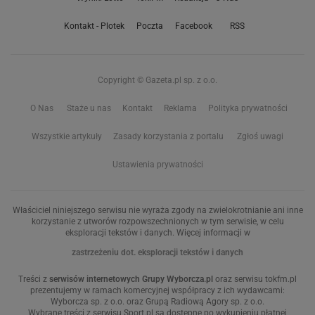
Kontakt - Plotek
Poczta
Facebook
RSS
Copyright © Gazeta.pl sp. z o.o.
O Nas
Staże u nas
Kontakt
Reklama
Polityka prywatności
Wszystkie artykuły
Zasady korzystania z portalu
Zgłoś uwagi
Ustawienia prywatności
Właściciel niniejszego serwisu nie wyraża zgody na zwielokrotnianie ani inne
korzystanie z utworów rozpowszechnionych w tym serwisie, w celu
eksploracji tekstów i danych. Więcej informacji w
zastrzeżeniu dot. eksploracji tekstów i danych
Treści z
serwisów internetowych Grupy Wyborcza.pl
oraz serwisu tokfm.pl
prezentujemy w ramach komercyjnej współpracy z ich wydawcami:
Wyborcza sp. z o.o. oraz Grupą Radiową Agory sp. z o.o.
Wybrane treści z serwisu Sport.pl są dostępne po wykupieniu płatnej