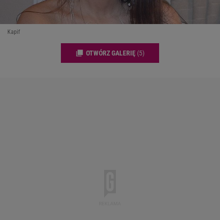
Kapif
OTWÓRZ GALERIĘ
(5)