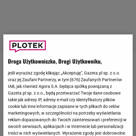
Droga Użytkowniczko, Drogi Użytkowniku,
Rodzina Steczkowskich od wielu lat wzbudza
jeśli wyrazisz zgodę klikając „Akceptuję”, Gazeta.pl sp. z o.o.
zainteresowanie opinii publicznej. Choć największą
oraz jej Zaufani Partnerzy, w tym [
676
] Zaufanych Partnerów
popularność zdobyła
Justyna Steczkowska
, także
IAB, jak również Agora S.A. będąca spółką powiązaną z
historie jej rodzeństwa często przyciągają uwagę
Gazeta.pl sp. z o.o., będą przetwarzać Twoje dane osobowe
takie jak adresy IP, adresy e-mail czy identyfikatory plików
mediów. Jedną z najbardziej poruszających
cookie lub inne informacje zapisane w tych plikach do celów
opowieści podzieliła się
Agata Steczkowska
,
marketingowych, w szczególności na potrzeby wyświetlania
najstarsza z rodzeństwa, która opowiedziała o
reklam dopasowanych do Twoich zainteresowań i preferencji w
swoich serwisach, aplikacjach i w Internecie lub personalizacji
niezwykłej przeszłości swoich rodziców.
treści w nich wyświetlanych. Wyrażenie zgody jest dobrowolne.