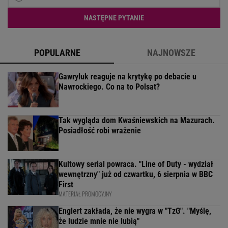
NASTĘPNE PYTANIE
POPULARNE
NAJNOWSZE
Gawryluk reaguje na krytykę po debacie u
Nawrockiego. Co na to Polsat?
Tak wygląda dom Kwaśniewskich na Mazurach.
Posiadłość robi wrażenie
Kultowy serial powraca. "Line of Duty - wydział
wewnętrzny" już od czwartku, 6 sierpnia w BBC
First
MATERIAŁ PROMOCYJNY
Englert zakłada, że nie wygra w "TzG". "Myślę,
że ludzie mnie nie lubią"