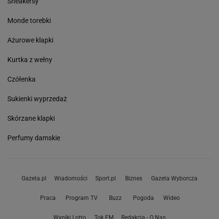
Sneakersy
Monde torebki
Ażurowe klapki
Kurtka z wełny
Czółenka
Sukienki wyprzedaż
Skórzane klapki
Perfumy damskie
Gazeta.pl
Wiadomości
Sport.pl
Biznes
Gazeta Wyborcza
Praca
Program TV
Buzz
Pogoda
Wideo
Wyniki Lotto
Tok.FM
Redakcja - O Nas