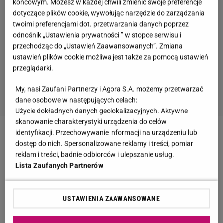
końcowym. Możesz w każdej chwili zmienić swoje preferencje
dotyczące plików cookie, wywołując narzędzie do zarządzania
twoimi preferencjami dot. przetwarzania danych poprzez
odnośnik „Ustawienia prywatności ” w stopce serwisu i
przechodząc do „Ustawień Zaawansowanych”. Zmiana
ustawień plików cookie możliwa jest także za pomocą ustawień
przeglądarki.
My, nasi Zaufani Partnerzy i Agora S.A. możemy przetwarzać
dane osobowe w następujących celach:
Użycie dokładnych danych geolokalizacyjnych. Aktywne
skanowanie charakterystyki urządzenia do celów
identyfikacji. Przechowywanie informacji na urządzeniu lub
Zobacz wideo
Alicja Janosz o show Steczkowskiej.
dostęp do nich. Spersonalizowane reklamy i treści, pomiar
O "tanich wygibasach" nie ma mowy
reklam i treści, badnie odbiorców i ulepszanie usług.
Lista Zaufanych Partnerów
Agata Steczkowska wspomina trudny moment z
dzieciństwa. Jako nastolatka dowiedziała się, że jej
USTAWIENIA ZAAWANSOWANE
ojciec był księdzem