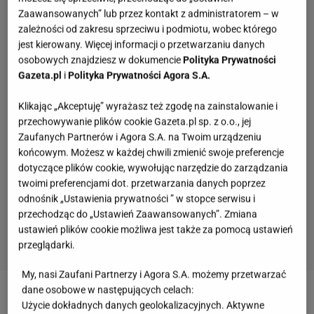
Zaawansowanych” lub przez kontakt z administratorem – w
zależności od zakresu sprzeciwu i podmiotu, wobec którego
jest kierowany. Więcej informacji o przetwarzaniu danych
osobowych znajdziesz w dokumencie
Polityka Prywatności
Gazeta.pl
i
Polityka Prywatności Agora S.A.
Klikając „Akceptuję” wyrażasz też zgodę na zainstalowanie i
przechowywanie plików cookie Gazeta.pl sp. z o.o., jej
Zaufanych Partnerów i Agora S.A. na Twoim urządzeniu
końcowym. Możesz w każdej chwili zmienić swoje preferencje
dotyczące plików cookie, wywołując narzędzie do zarządzania
twoimi preferencjami dot. przetwarzania danych poprzez
odnośnik „Ustawienia prywatności ” w stopce serwisu i
przechodząc do „Ustawień Zaawansowanych”. Zmiana
ustawień plików cookie możliwa jest także za pomocą ustawień
przeglądarki.
My, nasi Zaufani Partnerzy i Agora S.A. możemy przetwarzać
Pamiętasz, jak miał na imię Kusy? Rozwiąż quiz
dane osobowe w następujących celach:
o serialu "Ranczo"!
Użycie dokładnych danych geolokalizacyjnych. Aktywne