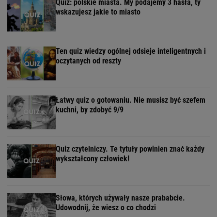
Quiz: polskie miasta. My podajemy 3 hasła, ty
wskazujesz jakie to miasto
Ten quiz wiedzy ogólnej odsieje inteligentnych i
oczytanych od reszty
Łatwy quiz o gotowaniu. Nie musisz być szefem
kuchni, by zdobyć 9/9
Quiz czytelniczy. Te tytuły powinien znać każdy
wykształcony człowiek!
Słowa, których używały nasze prababcie.
Udowodnij, że wiesz o co chodzi