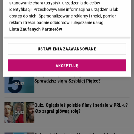
skanowanie charakterystyki urządzenia do celów
identyfikacji. Przechowywanie informacji na urządzeniu lub
Usunęliśmy jedno słowo z tytułów polskich
dostęp do nich. Spersonalizowane reklamy i treści, pomiar
filmów. Rozwiążesz bezbłędnie?
reklam i treści, badnie odbiorców i ulepszanie usług.
Lista Zaufanych Partnerów
Quiz ortograficzny sprawdzi, czy umiesz pisać po
USTAWIENIA ZAAWANSOWANE
polsku. H czy CH?
AKCEPTUJĘ
Quiz, w którym każdy zgarnie maksa.
Sprawdzisz się w Szybkiej Piątce?
Quiz. Oglądałeś polskie filmy i seriale w PRL-u?
Kto zagrał główną rolę?