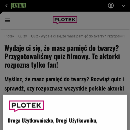
Plotek
Quizy
Quiz - Wydaje ci się, że masz pamięć do twarzy? Przygotowaliśm
Wydaje ci się, że masz pamięć do twarzy?
Przygotowaliśmy quiz filmowy. Te aktorki
rozpozna tylko fan!
Myślisz, że masz pamięć do twarzy? Rozwiąż quiz i
sprawdź, czy rozpoznasz wszystkie polskie aktorki
na kadrach z filmów i seriali. Pobijesz średnią
10/12 punktów? Przekonaj się! My ze swojej strony
trzymamy kciuki!
Droga Użytkowniczko, Drogi Użytkowniku,