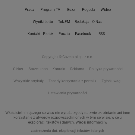
Praca
Program TV
Buzz
Pogoda
Wideo
Wyniki Lotto
Tok.FM
Redakcja - O Nas
Kontakt - Plotek
Poczta
Facebook
RSS
Copyright © Gazeta.pl sp. z o.o.
O Nas
Staże u nas
Kontakt
Reklama
Polityka prywatności
Wszystkie artykuły
Zasady korzystania z portalu
Zgłoś uwagi
Ustawienia prywatności
Właściciel niniejszego serwisu nie wyraża zgody na zwielokrotnianie ani inne
korzystanie z utworów rozpowszechnionych w tym serwisie, w celu
eksploracji tekstów i danych. Więcej informacji w
zastrzeżeniu dot. eksploracji tekstów i danych