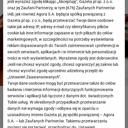
jeśli wyrazisz zgodę klikając „Akceptuję”, Gazeta.pl sp. z o.o.
oraz jej Zaufani Partnerzy, w tym [
676
] Zaufanych Partnerów
IAB, jak również Agora S.A. będąca spółką powiązaną z
Gazeta.pl sp. z o.o., będą przetwarzać Twoje dane osobowe
takie jak adresy IP, adresy e-mail czy identyfikatory plików
cookie lub inne informacje zapisane w tych plikach do celów
marketingowych, w szczególności na potrzeby wyświetlania
reklam dopasowanych do Twoich zainteresowań i preferencji w
swoich serwisach, aplikacjach i w Internecie lub personalizacji
treści w nich wyświetlanych. Wyrażenie zgody jest dobrowolne.
Jeśli nie chcesz wyrazić zgody, chcesz ograniczyć jej zakres lub
chcesz wycofać zgodę uprzednio udzieloną przejdź do
„Ustawień Zaawansowanych”.
Twoje dane osobowe mogą być przetwarzane także do celów
badania i mierzenia informacji dotyczących funkcjonowania
serwisów i aplikacji lub łączone z danymi dot. świadczonych
ROZWIĄŻ QUIZ
Tobie usług. W określonych przypadkach przetwarzanie
danych nie wymaga zgody i odbywa się w oparciu o
uzasadniony interes Gazeta.pl, jej spółki powiązanej – Agora
S.A. – lub Zaufanych Partnerów. Takiemu przetwarzaniu
możesz się sprzeciwić, przechodząc do „Ustawień