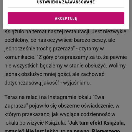
USTAWIENIA ZAAWANSOWANE
Już wcześniej właściciele restauracji pisali o
AKCEPTUJĘ
sukcesie. "Właśnie ukazał się na YouTube filmik
Książulo na temat naszej restauracji. Jest niezwykle
pochlebny, co nas oczywiście bardzo cieszy, ale
jednocześnie trochę przeraża" - czytamy w
komunikacie. "Z góry przepraszamy za to, że pewnie
nie wszystkich będziemy w stanie obsłużyć. Wolimy
jednak obsłużyć mniej gości, ale zachować
dotychczasową jakość" - wyjaśniano.
Teraz na relacji na Instagramie lokalu "Ewa
Zaprasza" pojawiło się obszerne oświadczenie, w
którym przekazano, jak wygląda codzienność w
lokalu po wizycie Książula. "
Jak tam efekt Książula,
pytacie? Nie jest lekko, to na pewno.
Pierwszego