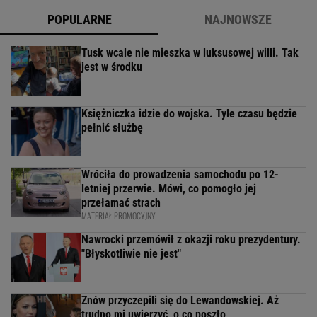
POPULARNE
NAJNOWSZE
Tusk wcale nie mieszka w luksusowej willi. Tak
jest w środku
Księżniczka idzie do wojska. Tyle czasu będzie
pełnić służbę
Wróciła do prowadzenia samochodu po 12-
letniej przerwie. Mówi, co pomogło jej
przełamać strach
MATERIAŁ PROMOCYJNY
Nawrocki przemówił z okazji roku prezydentury.
"Błyskotliwie nie jest"
Znów przyczepili się do Lewandowskiej. Aż
trudno mi uwierzyć, o co poszło