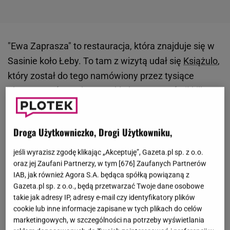
"Ewa Zaprasza" to restauracja, która znajduje się w
Sasinie koło Łeby. To tam z wizytą udał się
Książulo
,
który został do tego namówiony przez tysiące
obserwatorów. Jak to zwykle bywa, zamówił kilka
pozycji z menu. Zachwycał się kolejnymi daniami, by
na końcu przyznać wprost, że miejsce go
Droga Użytkowniczko, Drogi Użytkowniku,
zachwyciło. - Czy chcielibyście przyjąć naklejkę od
nas? (...) Bo jesteśmy w szoku.
Zamówiliśmy chyba,
jeśli wyrazisz zgodę klikając „Akceptuję”, Gazeta.pl sp. z o.o.
oraz jej Zaufani Partnerzy, w tym [
676
] Zaufanych Partnerów
nie wiem, 14 rzeczy. Wszystko było przepyszne. W
IAB, jak również Agora S.A. będąca spółką powiązaną z
ogóle uważałem, że to jest jakieś nierealne miejsce
Gazeta.pl sp. z o.o., będą przetwarzać Twoje dane osobowe
- komentował z zachwytem. Okazuje się, że lokal
takie jak adresy IP, adresy e-mail czy identyfikatory plików
może liczyć na spore zainteresowanie ze strony
cookie lub inne informacje zapisane w tych plikach do celów
marketingowych, w szczególności na potrzeby wyświetlania
gości. Na Instagramie opisali, jak dziś wygląda