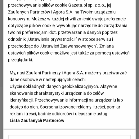
przechowywanie plików cookie Gazeta.pl sp. z o.o., jej
Zaufanych Partnerów i Agora S.A. na Twoim urządzeniu
końcowym. Możesz w każdej chwili zmienić swoje preferencje
dotyczące plików cookie, wywołując narzędzie do zarządzania
twoimi preferencjami dot. przetwarzania danych poprzez
odnośnik „Ustawienia prywatności ” w stopce serwisu i
przechodząc do „Ustawień Zaawansowanych”. Zmiana
ustawień plików cookie możliwa jest także za pomocą ustawień
przeglądarki.
My, nasi Zaufani Partnerzy i Agora S.A. możemy przetwarzać
dane osobowe w następujących celach:
Użycie dokładnych danych geolokalizacyjnych. Aktywne
skanowanie charakterystyki urządzenia do celów
Zobacz wideo
Klima o biznesach Friza i Chajzera.
identyfikacji. Przechowywanie informacji na urządzeniu lub
dostęp do nich. Spersonalizowane reklamy i treści, pomiar
Tak ocenia poziom w restauracji Wachowicz
reklam i treści, badnie odbiorców i ulepszanie usług.
Lista Zaufanych Partnerów
Setki rezerwacji w restauracji po wizycie Książula.
Lokal pęka w szwach