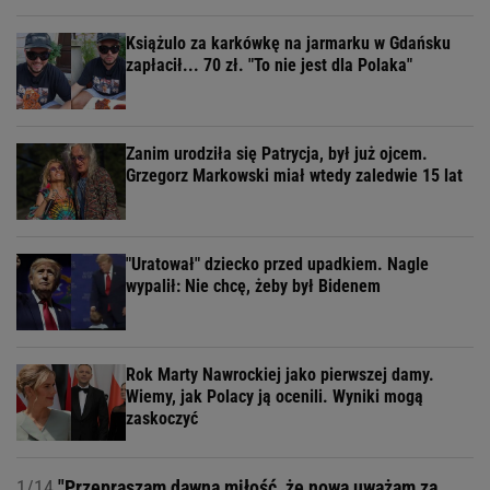
Książulo za karkówkę na jarmarku w Gdańsku
zapłacił... 70 zł. "To nie jest dla Polaka"
Zanim urodziła się Patrycja, był już ojcem.
Grzegorz Markowski miał wtedy zaledwie 15 lat
"Uratował" dziecko przed upadkiem. Nagle
wypalił: Nie chcę, żeby był Bidenem
Rok Marty Nawrockiej jako pierwszej damy.
Wiemy, jak Polacy ją ocenili. Wyniki mogą
zaskoczyć
1/14
"Przepraszam dawną miłość, że nową uważam za