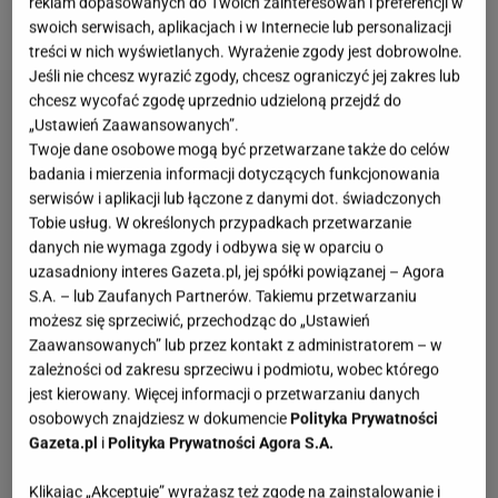
reklam dopasowanych do Twoich zainteresowań i preferencji w
obłożenie w restauracji.
swoich serwisach, aplikacjach i w Internecie lub personalizacji
treści w nich wyświetlanych. Wyrażenie zgody jest dobrowolne.
Jeśli nie chcesz wyrazić zgody, chcesz ograniczyć jej zakres lub
chcesz wycofać zgodę uprzednio udzieloną przejdź do
„Ustawień Zaawansowanych”.
Twoje dane osobowe mogą być przetwarzane także do celów
badania i mierzenia informacji dotyczących funkcjonowania
serwisów i aplikacji lub łączone z danymi dot. świadczonych
Tobie usług. W określonych przypadkach przetwarzanie
danych nie wymaga zgody i odbywa się w oparciu o
uzasadniony interes Gazeta.pl, jej spółki powiązanej – Agora
S.A. – lub Zaufanych Partnerów. Takiemu przetwarzaniu
możesz się sprzeciwić, przechodząc do „Ustawień
Zaawansowanych” lub przez kontakt z administratorem – w
zależności od zakresu sprzeciwu i podmiotu, wobec którego
jest kierowany. Więcej informacji o przetwarzaniu danych
osobowych znajdziesz w dokumencie
Polityka Prywatności
Gazeta.pl
i
Polityka Prywatności Agora S.A.
Klikając „Akceptuję” wyrażasz też zgodę na zainstalowanie i