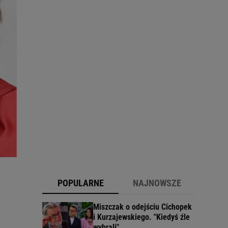
POPULARNE
NAJNOWSZE
Miszczak o odejściu Cichopek
i Kurzajewskiego. "Kiedyś źle
wybrali"