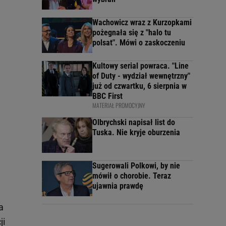
Wachowicz wraz z Kurzopkami
pożegnała się z "halo tu
polsat". Mówi o zaskoczeniu
Kultowy serial powraca. "Line
of Duty - wydział wewnętrzny"
już od czwartku, 6 sierpnia w
BBC First
MATERIAŁ PROMOCYJNY
Olbrychski napisał list do
Tuska. Nie kryje oburzenia
Sugerowali Polkowi, by nie
mówił o chorobie. Teraz
ujawnia prawdę
a
ji