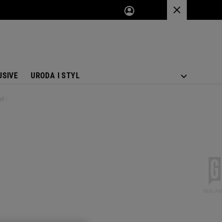
USIVE
URODA I STYL
ił na klasykę