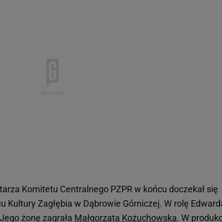
retarza Komitetu Centralnego PZPR w końcu doczekał się
cu Kultury Zagłębia w Dąbrowie Górniczej. W rolę Edward
 Jego żonę zagrała
Małgorzata Kożuchowska
. W produkc