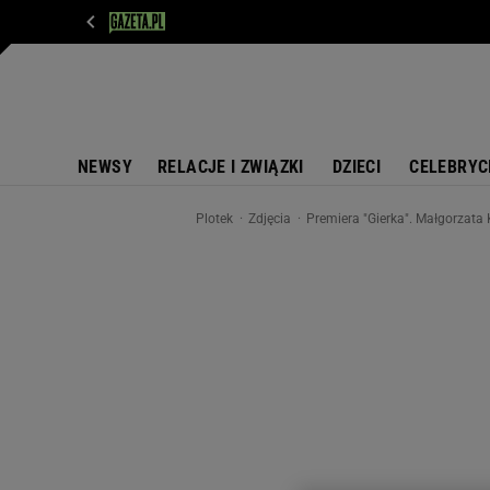
WIADOMOŚCI
NEXT
SPORT
PLOTEK
D
NEWSY
RELACJE I ZWIĄZKI
DZIECI
CELEBRYC
Plotek
Zdjęcia
Premiera "Gierka". Małgorzata