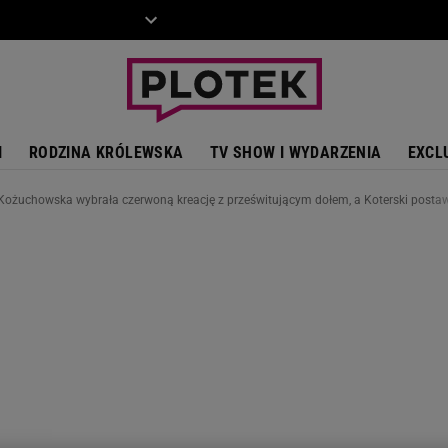
ZIECKO
MOTO
I
RODZINA KRÓLEWSKA
TV SHOW I WYDARZENIA
EXCL
 Kożuchowska wybrała czerwoną kreację z prześwitującym dołem, a Koterski postaw