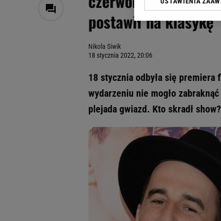
czerwoną kreację z 
USTAWIENIA ZAA
Klikając „Akceptuję” wyra
postawił na klasykę
Zaufanych Partnerów i A
dotyczące plików cookie,
odnośnik „Ustawienia pr
Nikola Siwik
plików cookie możliwa je
18 stycznia 2022, 20:06
My, nasi Zaufani Partne
18 stycznia odbyła się premiera 
Użycie dokładnych danych
Przechowywanie informacji
wydarzeniu nie mogło zabraknąć
badnie odbiorców i uleps
plejada gwiazd. Kto skradł show