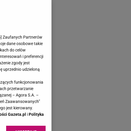
6
] Zaufanych Partnerów
woje dane osobowe takie
likach do celów
teresowań i preferencji
ażenie zgody jest
dę uprzednio udzieloną
yczących funkcjonowania
kach przetwarzanie
ązanej – Agora S.A. –
awień Zaawansowanych”
go jest kierowany.
ości Gazeta.pl
i
Polityka