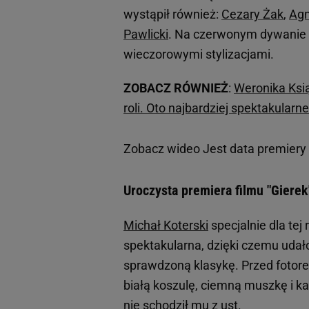
wystąpił również:
Cezary Żak
,
Agn
Pawlicki
. Na czerwonym dywanie n
wieczorowymi stylizacjami.
ZOBACZ RÓWNIEŻ
:
Weronika Ksią
roli. Oto najbardziej spektakular
Zobacz wideo
Jest data premiery
Uroczysta premiera filmu "Giere
Michał Koterski
specjalnie dla tej
spektakularna, dzięki czemu udał
sprawdzoną klasykę. Przed fotor
białą koszulę, ciemną muszkę i k
nie schodził mu z ust.