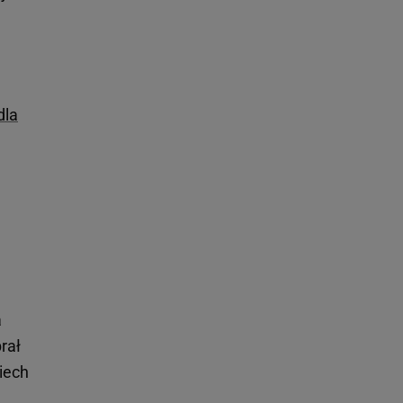
dla
a
rał
iech