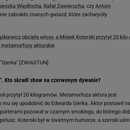
ieszka Więdłocha
,
Rafał Zawierucha
, czy
Antoni
ie zabrakło znanych gwiazd, które zachwyciły
żkiewicz obcięła włosy, a Misiek Koterski przytył 20 kilo 
ne metamorfozy aktorskie
 "Gierka" [ZWIASTUN]
k". Kto skradł show na czerwonym dywanie?
 roli przytył 20 kilogramów. Metamorfoza aktora jest
o mu się upodobnić do Edwarda Gierka. Aktor postawił n
eporterami pozował w czarnym smokingu, do którego dob
apelusz. Koterski był w świetnym humorze, a szeroki uśm