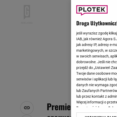
Droga Użytkownicz
jeśli wyrazisz zgodę klika
IAB, jak również Agora S
jak adresy IP, adresy e-m
marketingowych, w szcze
w swoich serwisach, aplik
dobrowolne. Jeśli nie ch
przejdź do „Ustawień Z
Twoje dane osobowe mogą
serwisów i aplikacji lub
danych nie wymaga zgody 
lub Zaufanych Partnerów
lub przez kontakt z admi
Więcej informacji o prz
Premiera "Gierka". 
Prywatności Agora S.A.