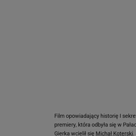
Film opowiadający historię I sek
premiery, która odbyła się w Pała
Gierka wcielił się
Michał Koterski
.