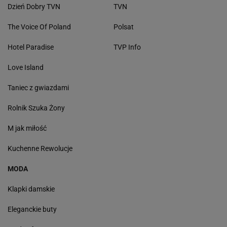
Dzień Dobry TVN
TVN
The Voice Of Poland
Polsat
Hotel Paradise
TVP Info
Love Island
Taniec z gwiazdami
Rolnik Szuka Żony
M jak miłość
Kuchenne Rewolucje
MODA
Klapki damskie
Eleganckie buty