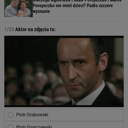
Perepeczko nie mieli dzieci? Padło szczere
wyznanie
1/20
Aktor na zdjęciu to:
Piotr Grabowski
Piotr Fronczewski