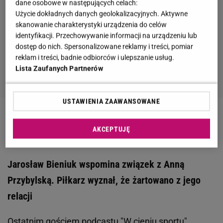
dane osobowe w następujących celach:
Użycie dokładnych danych geolokalizacyjnych. Aktywne
skanowanie charakterystyki urządzenia do celów
identyfikacji. Przechowywanie informacji na urządzeniu lub
dostęp do nich. Spersonalizowane reklamy i treści, pomiar
reklam i treści, badnie odbiorców i ulepszanie usług.
Lista Zaufanych Partnerów
USTAWIENIA ZAAWANSOWANE
Zobacz wideo
Jarosław Bieniuk pokazał nagranie ze
AKCEPTUJĘ
swojego balkonu
Jarosław Bieniuk wspomina związek z Anną
Przybylską. Piłkarz wyznał, że żartowano z jego
relacji
Ostatnim gościem podcastu "W cieniu sportu"