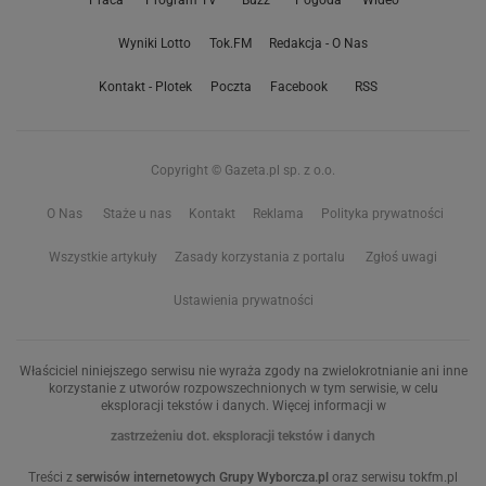
Praca
Program TV
Buzz
Pogoda
Wideo
Wyniki Lotto
Tok.FM
Redakcja - O Nas
Kontakt - Plotek
Poczta
Facebook
RSS
Copyright © Gazeta.pl sp. z o.o.
O Nas
Staże u nas
Kontakt
Reklama
Polityka prywatności
Wszystkie artykuły
Zasady korzystania z portalu
Zgłoś uwagi
Ustawienia prywatności
Właściciel niniejszego serwisu nie wyraża zgody na zwielokrotnianie ani inne
korzystanie z utworów rozpowszechnionych w tym serwisie, w celu
eksploracji tekstów i danych. Więcej informacji w
zastrzeżeniu dot. eksploracji tekstów i danych
Treści z
serwisów internetowych Grupy Wyborcza.pl
oraz serwisu tokfm.pl