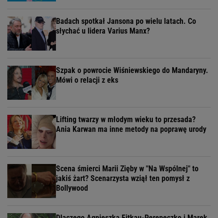
Badach spotkał Jansona po wielu latach. Co
słychać u lidera Varius Manx?
Szpak o powrocie Wiśniewskiego do Mandaryny.
Mówi o relacji z eks
Lifting twarzy w młodym wieku to przesada?
Ania Karwan ma inne metody na poprawę urody
Scena śmierci Marii Zięby w "Na Wspólnej" to
jakiś żart? Scenarzysta wziął ten pomysł z
Bollywood
Dlaczego Agnieszka Fitkau-Perepeczko i Marek