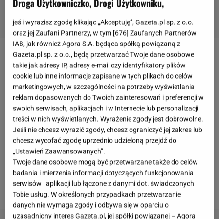
Droga Użytkowniczko, Drogi Użytkowniku,
jeśli wyrazisz zgodę klikając „Akceptuję”, Gazeta.pl sp. z o.o.
oraz jej Zaufani Partnerzy, w tym [
676
] Zaufanych Partnerów
IAB, jak również Agora S.A. będąca spółką powiązaną z
Gazeta.pl sp. z o.o., będą przetwarzać Twoje dane osobowe
Jarosław Bieniuk
to były piłkarz, kojarzony z gry w
takie jak adresy IP, adresy e-mail czy identyfikatory plików
klubach takich jak Amica Wronki, Widzew Łódź, czy
cookie lub inne informacje zapisane w tych plikach do celów
Lechia Gdańsk. Prawdziwą rozpoznawalność zyskał
marketingowych, w szczególności na potrzeby wyświetlania
reklam dopasowanych do Twoich zainteresowań i preferencji w
jednak, jako partner
Anny Przybylskiej
, z którą
swoich serwisach, aplikacjach i w Internecie lub personalizacji
doczekał się córki Oliwii oraz synów Szymona i Jana.
treści w nich wyświetlanych. Wyrażenie zgody jest dobrowolne.
Niestety w październiku 2014 roku uwielbiana przez
Jeśli nie chcesz wyrazić zgody, chcesz ograniczyć jej zakres lub
chcesz wycofać zgodę uprzednio udzieloną przejdź do
widzów aktorka zmarłą na
raka
trzustki. W
„Ustawień Zaawansowanych”.
najnowszym wywiadzie wrócił pamięcią do czasu
Twoje dane osobowe mogą być przetwarzane także do celów
związku z Przybylską, zdradzając, że bywał
badania i mierzenia informacji dotyczących funkcjonowania
serwisów i aplikacji lub łączone z danymi dot. świadczonych
wówczas obiektem kpin u kolegów.
Tobie usług. W określonych przypadkach przetwarzanie
danych nie wymaga zgody i odbywa się w oparciu o
uzasadniony interes Gazeta.pl, jej spółki powiązanej – Agora