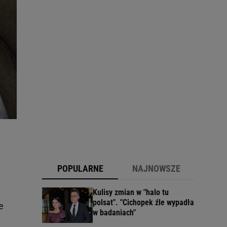
POPULARNE
NAJNOWSZE
Kulisy zmian w "halo tu
polsat". "Cichopek źle wypadła
e
w badaniach"