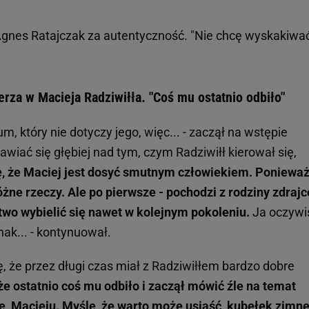
Agnes Ratajczak za autentyczność. "Nie chcę wyskakiwa
rza w Macieja Radziwiłła. "Coś mu ostatnio odbiło"
um, który nie dotyczy jego, więc... - zaczął na wstępie
awiać się głębiej nad tym, czym Radziwiłł kierował się,
, że Maciej jest dosyć smutnym człowiekiem. Ponieważ
różne rzeczy. Ale po pierwsze - pochodzi z rodziny zdraj
atwo wybielić się nawet w kolejnym pokoleniu.
Ja oczywi
nak... - kontynuował.
, że przez długi czas miał z Radziwiłłem bardzo dobre
że ostatnio coś mu odbiło i zaczął mówić źle na temat
, Macieju. Myślę, że warto może usiąść, kubełek zimne