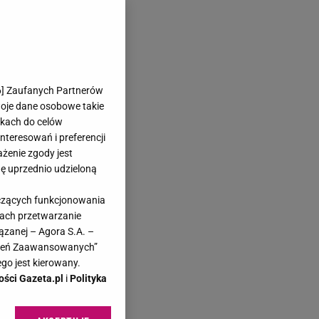
6
] Zaufanych Partnerów
woje dane osobowe takie
likach do celów
teresowań i preferencji
ażenie zgody jest
dę uprzednio udzieloną
yczących funkcjonowania
kach przetwarzanie
ązanej – Agora S.A. –
awień Zaawansowanych”
go jest kierowany.
ości Gazeta.pl
i
Polityka