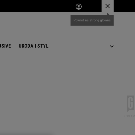
USIVE
URODA I STYL