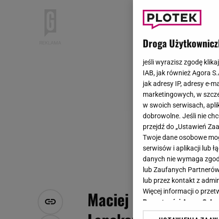
Droga Użytkownicz
jeśli wyrazisz zgodę klika
IAB, jak również Agora S
jak adresy IP, adresy e-m
marketingowych, w szcze
w swoich serwisach, aplik
dobrowolne. Jeśli nie ch
przejdź do „Ustawień Z
Twoje dane osobowe mogą
serwisów i aplikacji lub
danych nie wymaga zgody 
lub Zaufanych Partnerów
lub przez kontakt z admi
Więcej informacji o prz
Maciej Radziwiłł po
Prywatności Agora S.A.