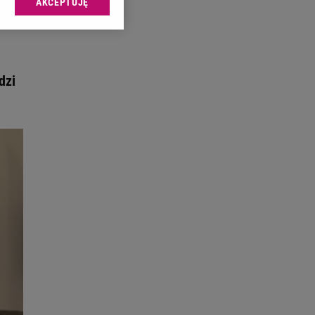
AKCEPTUJĘ
l sp. z o.o., jej
ić swoje preferencje
arzania danych poprzez
ych”. Zmiana ustawień
dzi
ach:
 celów identyfikacji.
omiar reklam i treści,