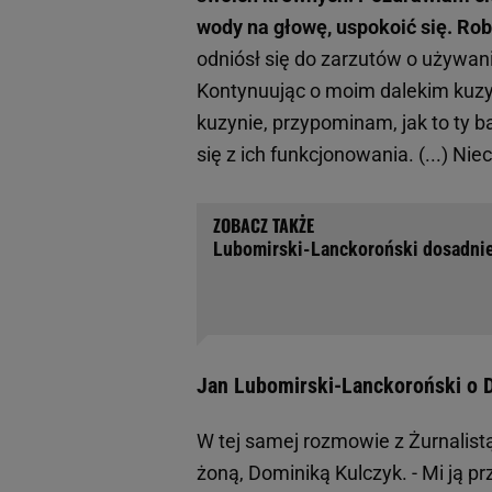
wody na głowę, uspokoić się. Rob
odniósł się do zarzutów o używani
Kontynuując o moim dalekim kuzyni
kuzynie, przypominam, jak to ty ba
się z ich funkcjonowania. (...) Ni
Lubomirski-Lanckoroński dosadnie 
Jan Lubomirski-Lanckoroński o D
W tej samej rozmowie z Żurnalistą
żoną, Dominiką Kulczyk. - Mi ją prz