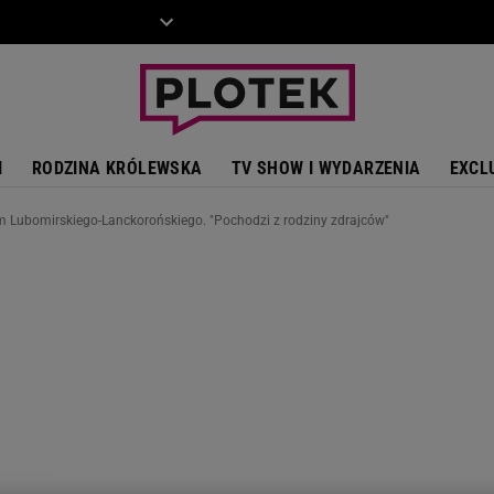
ZIECKO
MOTO
I
RODZINA KRÓLEWSKA
TV SHOW I WYDARZENIA
EXCL
em Lubomirskiego-Lanckorońskiego. "Pochodzi z rodziny zdrajców"