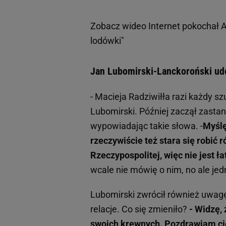
Zobacz wideo
Internet pokochał 
lodówki"
Jan Lubomirski-Lanckoroński ude
- Macieja Radziwiłła razi każdy sz
Lubomirski. Później zaczął zastan
wypowiadając takie słowa. -
Myślę
rzeczywiście też stara się robić 
Rzeczypospolitej, więc nie jest ł
wcale nie mówię o nim, no ale jed
Lubomirski zwrócił również uwagę
relacje. Co się zmieniło?
- Widzę, 
swoich krewnych. Pozdrawiam cię