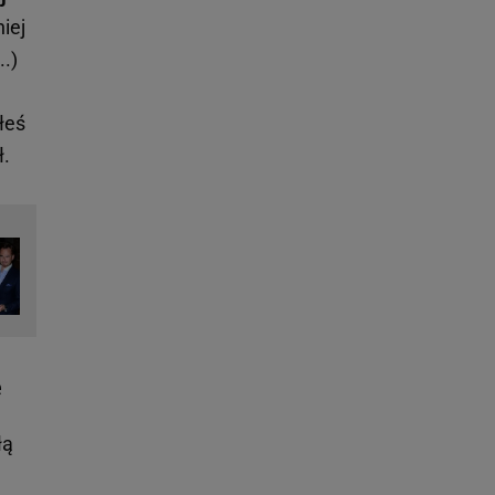
iej
..)
łeś
ł.
e
łą