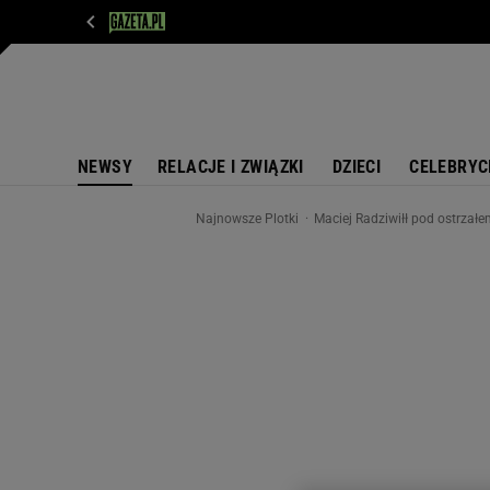
WIADOMOŚCI
NEXT
SPORT
PLOTEK
D
NEWSY
RELACJE I ZWIĄZKI
DZIECI
CELEBRYC
Najnowsze Plotki
Maciej Radziwiłł pod ostrzał