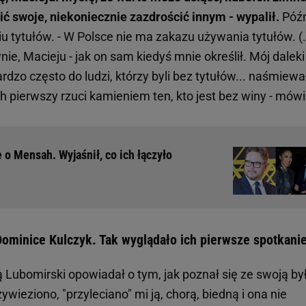
ić swoje, niekoniecznie zazdrościć innym - wypalił.
Późn
u tytułów. - W Polsce nie ma zakazu używania tytułów. (.
e, Macieju - jak on sam kiedyś mnie określił. Mój daleki
rdzo często do ludzi, którzy byli bez tytułów... naśmiewa
ech pierwszy rzuci kamieniem ten, kto jest bez winy - mówi
o Mensah. Wyjaśnił, co ich łączyło
ominice Kulczyk. Tak wyglądało ich pierwsze spotkani
 Lubomirski opowiadał o tym, jak poznał się ze swoją by
ywieziono, "przyleciano" mi ją, chorą, biedną i ona nie