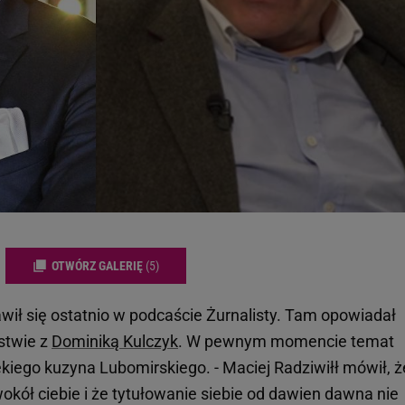
OTWÓRZ GALERIĘ
(5)
wił się ostatnio w podcaście Żurnalisty. Tam opowiadał
stwie z
Dominiką Kulczyk
. W pewnym momencie temat
ekiego kuzyna Lubomirskiego. - Maciej Radziwiłł mówił, ż
wokół ciebie i że tytułowanie siebie od dawien dawna nie