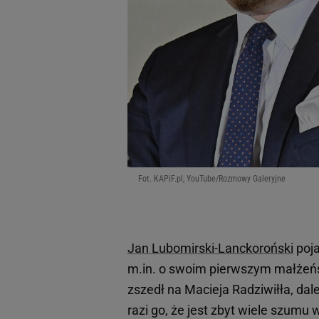
Fot. KAPiF.pl, YouTube/Rozmowy Galeryjne
Jan Lubomirski-Lanckoroński
poja
m.in. o swoim pierwszym małżeń
zszedł na Macieja Radziwiłła, dal
razi go, że jest zbyt wiele szumu 