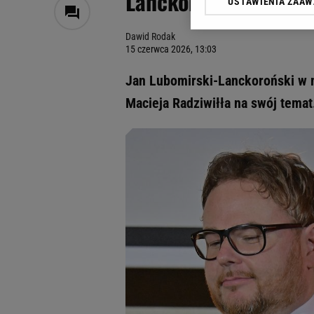
Lanckorońskiego. "Po
USTAWIENIA ZAA
Klikając „Akceptuję” wyra
Zaufanych Partnerów i A
Dawid Rodak
dotyczące plików cookie,
15 czerwca 2026, 13:03
odnośnik „Ustawienia pr
plików cookie możliwa je
Jan Lubomirski-Lanckoroński w 
My, nasi Zaufani Partne
Macieja Radziwiłła na swój temat.
Użycie dokładnych danych
Przechowywanie informacji
badnie odbiorców i uleps