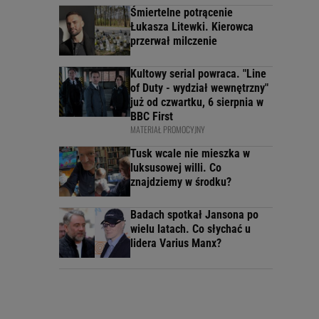
Śmiertelne potrącenie
Łukasza Litewki. Kierowca
przerwał milczenie
Kultowy serial powraca. "Line
of Duty - wydział wewnętrzny"
już od czwartku, 6 sierpnia w
BBC First
MATERIAŁ PROMOCYJNY
Tusk wcale nie mieszka w
luksusowej willi. Co
znajdziemy w środku?
Badach spotkał Jansona po
wielu latach. Co słychać u
lidera Varius Manx?