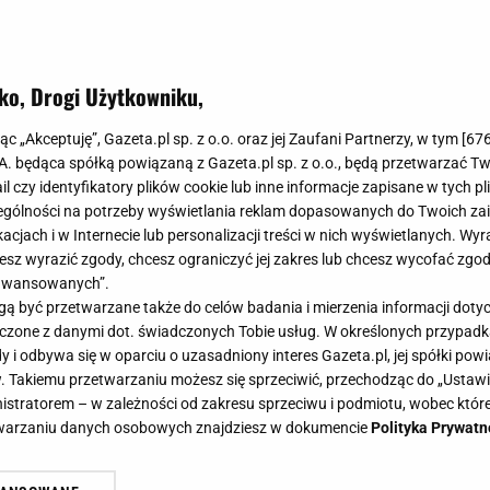
ko, Drogi Użytkowniku,
jąc „Akceptuję”, Gazeta.pl sp. z o.o. oraz jej Zaufani Partnerzy, w tym [
67
.A. będąca spółką powiązaną z Gazeta.pl sp. z o.o., będą przetwarzać T
ail czy identyfikatory plików cookie lub inne informacje zapisane w tych p
gólności na potrzeby wyświetlania reklam dopasowanych do Twoich zain
acjach i w Internecie lub personalizacji treści w nich wyświetlanych. Wyr
cesz wyrazić zgody, chcesz ograniczyć jej zakres lub chcesz wycofać zgo
aawansowanych”.
 być przetwarzane także do celów badania i mierzenia informacji dot
 łączone z danymi dot. świadczonych Tobie usług. W określonych przypad
i odbywa się w oparciu o uzasadniony interes Gazeta.pl, jej spółki powi
. Takiemu przetwarzaniu możesz się sprzeciwić, przechodząc do „Ust
nistratorem – w zależności od zakresu sprzeciwu i podmiotu, wobec które
etwarzaniu danych osobowych znajdziesz w dokumencie
Polityka Prywatn
d ostrzałem Lubomirskiego-