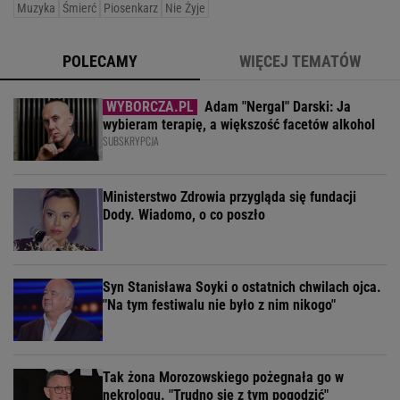
Muzyka
Śmierć
Piosenkarz
Nie Żyje
POLECAMY
WIĘCEJ TEMATÓW
Adam "Nergal" Darski: Ja
wybieram terapię, a większość facetów alkohol
SUBSKRYPCJA
Ministerstwo Zdrowia przygląda się fundacji
Dody. Wiadomo, o co poszło
Syn Stanisława Soyki o ostatnich chwilach ojca.
"Na tym festiwalu nie było z nim nikogo"
Tak żona Morozowskiego pożegnała go w
nekrologu. "Trudno się z tym pogodzić"