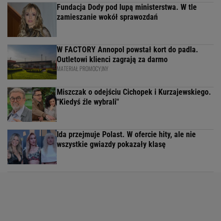
Fundacja Dody pod lupą ministerstwa. W tle
zamieszanie wokół sprawozdań
W FACTORY Annopol powstał kort do padla.
Outletowi klienci zagrają za darmo
MATERIAŁ PROMOCYJNY
Miszczak o odejściu Cichopek i Kurzajewskiego.
"Kiedyś źle wybrali"
Ida przejmuje Polast. W ofercie hity, ale nie
wszystkie gwiazdy pokazały klasę