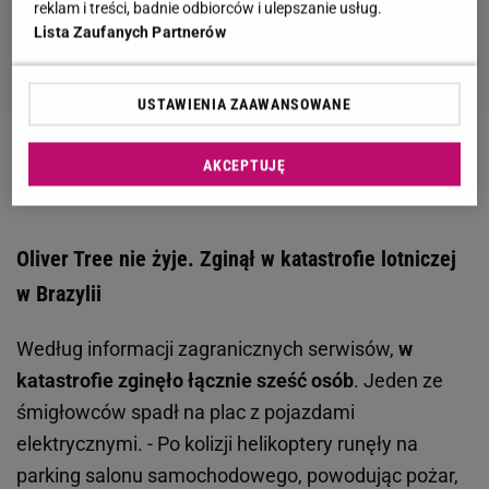
reklam i treści, badnie odbiorców i ulepszanie usług.
Lista Zaufanych Partnerów
USTAWIENIA ZAAWANSOWANE
Zobacz wideo
Senyszyn o śmierci męża. "Teraz jest
AKCEPTUJĘ
mi gorzej"
Oliver Tree nie żyje. Zginął w katastrofie lotniczej
w Brazylii
Według informacji zagranicznych serwisów,
w
katastrofie zginęło łącznie sześć osób
. Jeden ze
śmigłowców spadł na plac z pojazdami
elektrycznymi. - Po kolizji helikoptery runęły na
parking salonu samochodowego, powodując pożar,