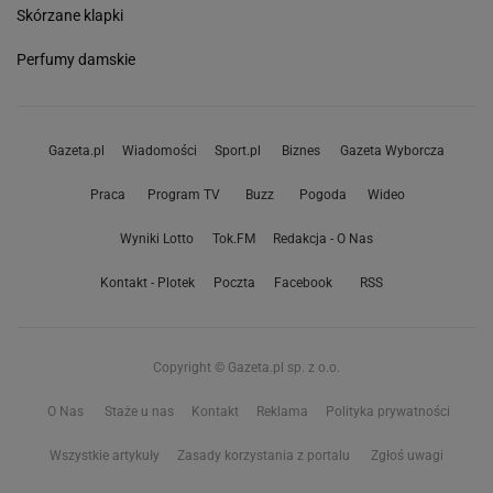
Skórzane klapki
Perfumy damskie
Gazeta.pl
Wiadomości
Sport.pl
Biznes
Gazeta Wyborcza
Praca
Program TV
Buzz
Pogoda
Wideo
Wyniki Lotto
Tok.FM
Redakcja - O Nas
Kontakt - Plotek
Poczta
Facebook
RSS
Copyright © Gazeta.pl sp. z o.o.
O Nas
Staże u nas
Kontakt
Reklama
Polityka prywatności
Wszystkie artykuły
Zasady korzystania z portalu
Zgłoś uwagi