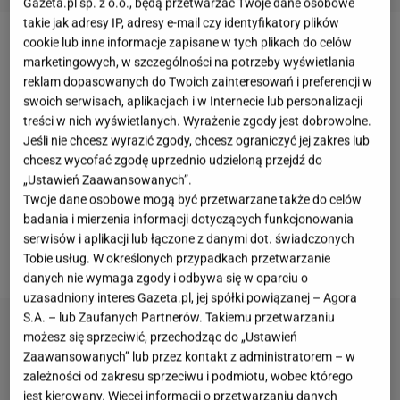
Gazeta.pl sp. z o.o., będą przetwarzać Twoje dane osobowe
takie jak adresy IP, adresy e-mail czy identyfikatory plików
cookie lub inne informacje zapisane w tych plikach do celów
Oliver Tree stworzył takie hity jak "Miss you" czy "Life
marketingowych, w szczególności na potrzeby wyświetlania
goes on", które podbijały światowe listy przebojów i
reklam dopasowanych do Twoich zainteresowań i preferencji w
dobiły setek milionów wyświetleń w sieci.
swoich serwisach, aplikacjach i w Internecie lub personalizacji
treści w nich wyświetlanych. Wyrażenie zgody jest dobrowolne.
Zagraniczne media poinformowały o zderzeniu
Jeśli nie chcesz wyrazić zgody, chcesz ograniczyć jej zakres lub
dwóch śmigłowców nad Rio de
chcesz wycofać zgodę uprzednio udzieloną przejdź do
Janeiro - w południowo-zachodniej części miasta.
„Ustawień Zaawansowanych”.
Twoje dane osobowe mogą być przetwarzane także do celów
Portal TMZ, a także m.in. CNN Brasil, powołując się
badania i mierzenia informacji dotyczących funkcjonowania
na Policję Cywilną Rio de Janeiro, przekazały, iż w
serwisów i aplikacji lub łączone z danymi dot. świadczonych
katastrofie zginął Oliver Tree.
Tobie usług. W określonych przypadkach przetwarzanie
danych nie wymaga zgody i odbywa się w oparciu o
uzasadniony interes Gazeta.pl, jej spółki powiązanej – Agora
S.A. – lub Zaufanych Partnerów. Takiemu przetwarzaniu
możesz się sprzeciwić, przechodząc do „Ustawień
Zaawansowanych” lub przez kontakt z administratorem – w
zależności od zakresu sprzeciwu i podmiotu, wobec którego
jest kierowany. Więcej informacji o przetwarzaniu danych