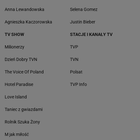
Anna Lewandowska
Selena Gomez
Agnieszka Kaczorowska
Justin Bieber
TV SHOW
STACJE I KANAŁY TV
Milionerzy
TVP
Dzień Dobry TVN
TVN
The Voice Of Poland
Polsat
Hotel Paradise
TVP Info
Love Island
Taniec z gwiazdami
Rolnik Szuka Żony
M jak miłość