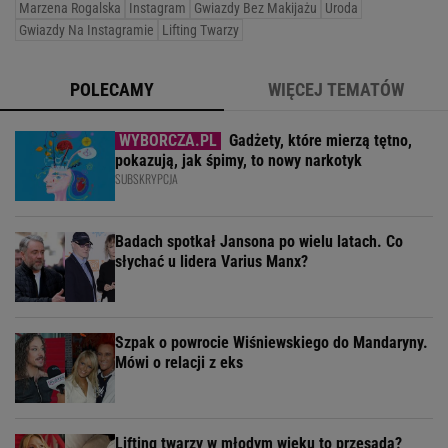
Marzena Rogalska
Instagram
Gwiazdy Bez Makijażu
Uroda
Gwiazdy Na Instagramie
Lifting Twarzy
POLECAMY
WIĘCEJ TEMATÓW
Gadżety, które mierzą tętno,
pokazują, jak śpimy, to nowy narkotyk
SUBSKRYPCJA
Badach spotkał Jansona po wielu latach. Co
słychać u lidera Varius Manx?
Szpak o powrocie Wiśniewskiego do Mandaryny.
Mówi o relacji z eks
Lifting twarzy w młodym wieku to przesada?