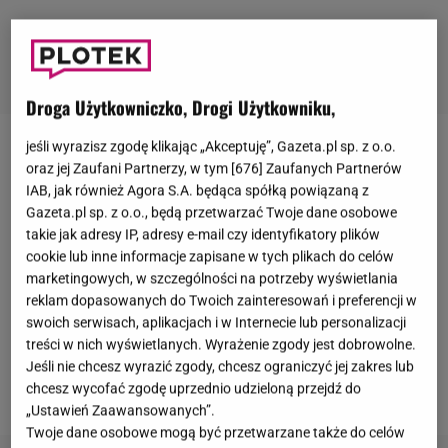
Droga Użytkowniczko, Drogi Użytkowniku,
jeśli wyrazisz zgodę klikając „Akceptuję”, Gazeta.pl sp. z o.o.
Marzena Rogalska
aktywnie działa w mediach
oraz jej Zaufani Partnerzy, w tym [
676
] Zaufanych Partnerów
społecznościowych.
Dziennikarka zebrała już ponad
IAB, jak również Agora S.A. będąca spółką powiązaną z
Gazeta.pl sp. z o.o., będą przetwarzać Twoje dane osobowe
262 tysiące obserwujących na Instagramie.
Często
takie jak adresy IP, adresy e-mail czy identyfikatory plików
dzieli się z fanami kulisami życia prywatnego.
Tym
cookie lub inne informacje zapisane w tych plikach do celów
razem pokazała się w nietypowej odsłonie
.
marketingowych, w szczególności na potrzeby wyświetlania
reklam dopasowanych do Twoich zainteresowań i preferencji w
Prezenterka wstawiła na pozór zwykłe zdjęcie z
swoich serwisach, aplikacjach i w Internecie lub personalizacji
samochodu. Tego dnia zrezygnowała z
makijażu
. Na
treści w nich wyświetlanych. Wyrażenie zgody jest dobrowolne.
jej twarzy znajdowało się jednak coś innego. Już
Jeśli nie chcesz wyrazić zgody, chcesz ograniczyć jej zakres lub
wiadomo w jaki sposób dba o nieskazitelną cerę.
chcesz wycofać zgodę uprzednio udzieloną przejdź do
„Ustawień Zaawansowanych”.
Twoje dane osobowe mogą być przetwarzane także do celów