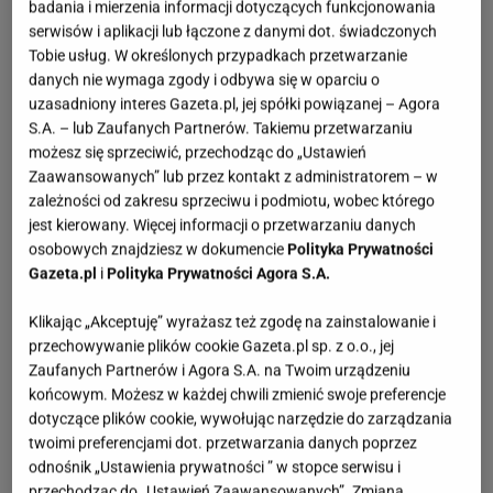
badania i mierzenia informacji dotyczących funkcjonowania
serwisów i aplikacji lub łączone z danymi dot. świadczonych
Tobie usług. W określonych przypadkach przetwarzanie
danych nie wymaga zgody i odbywa się w oparciu o
uzasadniony interes Gazeta.pl, jej spółki powiązanej – Agora
S.A. – lub Zaufanych Partnerów. Takiemu przetwarzaniu
możesz się sprzeciwić, przechodząc do „Ustawień
Zaawansowanych” lub przez kontakt z administratorem – w
zależności od zakresu sprzeciwu i podmiotu, wobec którego
jest kierowany. Więcej informacji o przetwarzaniu danych
osobowych znajdziesz w dokumencie
Polityka Prywatności
Gazeta.pl
i
Polityka Prywatności Agora S.A.
Klikając „Akceptuję” wyrażasz też zgodę na zainstalowanie i
przechowywanie plików cookie Gazeta.pl sp. z o.o., jej
Zaufanych Partnerów i Agora S.A. na Twoim urządzeniu
końcowym. Możesz w każdej chwili zmienić swoje preferencje
dotyczące plików cookie, wywołując narzędzie do zarządzania
twoimi preferencjami dot. przetwarzania danych poprzez
odnośnik „Ustawienia prywatności ” w stopce serwisu i
przechodząc do „Ustawień Zaawansowanych”. Zmiana