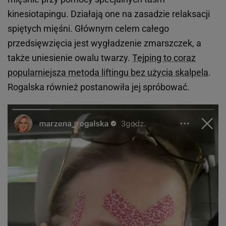
kinesiotapingu. Działają one na zasadzie relaksacji
spiętych mięśni. Głównym celem całego
przedsięwzięcia jest wygładzenie zmarszczek, a
także uniesienie owalu twarzy.
Tejping to coraz
popularniejsza metoda liftingu bez użycia skalpela
.
Rogalska również postanowiła jej spróbować.