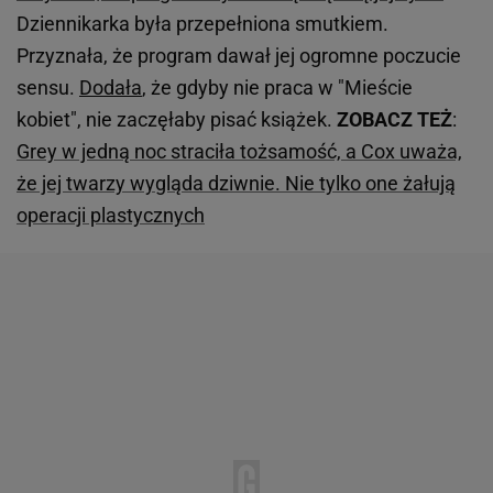
Dziennikarka była przepełniona smutkiem.
Przyznała, że program dawał jej ogromne poczucie
sensu.
Dodała
, że gdyby nie praca w "Mieście
kobiet", nie zaczęłaby pisać książek.
ZOBACZ TEŻ
:
Grey w jedną noc straciła tożsamość, a Cox uważa,
że jej twarzy wygląda dziwnie. Nie tylko one żałują
operacji plastycznych