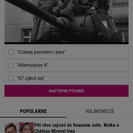
"Czterej pancerni i pies"
"Alternatywy 4"
"07 zgłoś się"
NASTĘPNE PYTANIE
POPULARNE
NAJNOWSZE
Pitt chce zajrzeć do finansów Jolie. Walka o
Château Miraval trwa