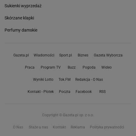
Sukienki wyprzedaż
Skórzane klapki
Perfumy damskie
Gazeta.pl
Wiadomości
Sport.pl
Biznes
Gazeta Wyborcza
Praca
Program TV
Buzz
Pogoda
Wideo
Wyniki Lotto
Tok.FM
Redakcja - O Nas
Kontakt - Plotek
Poczta
Facebook
RSS
Copyright © Gazeta.pl sp. z o.o.
O Nas
Staże u nas
Kontakt
Reklama
Polityka prywatności