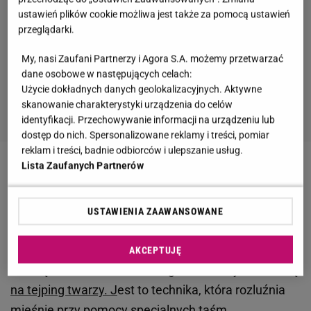
ustawień plików cookie możliwa jest także za pomocą ustawień
przeglądarki.
My, nasi Zaufani Partnerzy i Agora S.A. możemy przetwarzać
dane osobowe w następujących celach:
Użycie dokładnych danych geolokalizacyjnych. Aktywne
skanowanie charakterystyki urządzenia do celów
identyfikacji. Przechowywanie informacji na urządzeniu lub
dostęp do nich. Spersonalizowane reklamy i treści, pomiar
reklam i treści, badnie odbiorców i ulepszanie usług.
Lista Zaufanych Partnerów
Zobacz wideo
Marzena Rogalska o "PnŚ". Kammel
się do niej nie odzywa
USTAWIENIA ZAAWANSOWANE
Marzena Rogalska w naturalnej odsłonie
AKCEPTUJĘ
Jak się okazało, Marzena Rogalska zdecydowała się
na tejping twarzy. J
est to technika, która rozluźnia
mięśnie przy pomocy specjalnych taśm