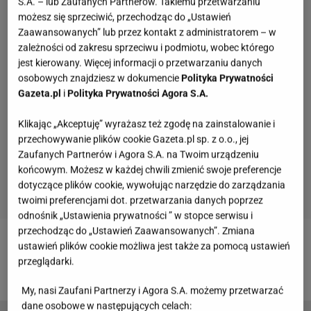
S.A. – lub Zaufanych Partnerów. Takiemu przetwarzaniu
możesz się sprzeciwić, przechodząc do „Ustawień
Zaawansowanych” lub przez kontakt z administratorem – w
zależności od zakresu sprzeciwu i podmiotu, wobec którego
jest kierowany. Więcej informacji o przetwarzaniu danych
osobowych znajdziesz w dokumencie
Polityka Prywatności
Gazeta.pl
i
Polityka Prywatności Agora S.A.
Klikając „Akceptuję” wyrażasz też zgodę na zainstalowanie i
przechowywanie plików cookie Gazeta.pl sp. z o.o., jej
Zaufanych Partnerów i Agora S.A. na Twoim urządzeniu
końcowym. Możesz w każdej chwili zmienić swoje preferencje
dotyczące plików cookie, wywołując narzędzie do zarządzania
twoimi preferencjami dot. przetwarzania danych poprzez
odnośnik „Ustawienia prywatności ” w stopce serwisu i
przechodząc do „Ustawień Zaawansowanych”. Zmiana
ustawień plików cookie możliwa jest także za pomocą ustawień
Zobacz wideo
"Ślub od pierwszego wejrzenia".
przeglądarki.
Wydawało się, że te pary przetrwają
My, nasi Zaufani Partnerzy i Agora S.A. możemy przetwarzać
dane osobowe w następujących celach: