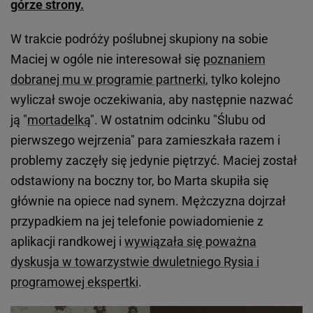
górze strony.
W trakcie podróży poślubnej skupiony na sobie
Maciej w ogóle nie interesował się
poznaniem
dobranej mu w programie partnerki
, tylko kolejno
wyliczał swoje oczekiwania, aby następnie nazwać
ją "
mortadelką
". W ostatnim odcinku "Ślubu od
pierwszego wejrzenia" para zamieszkała razem i
problemy zaczęły się jedynie piętrzyć. Maciej został
odstawiony na boczny tor, bo Marta skupiła się
głównie na opiece nad synem. Mężczyzna dojrzał
przypadkiem na jej telefonie powiadomienie z
aplikacji randkowej i
wywiązała się poważna
dyskusja w towarzystwie dwuletniego Rysia i
programowej ekspertki
.