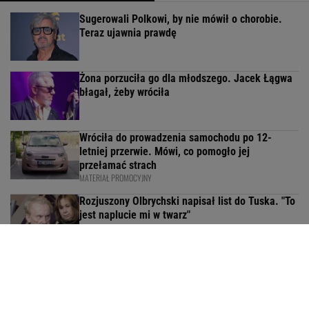
Sugerowali Polkowi, by nie mówił o chorobie.
Teraz ujawnia prawdę
Żona porzuciła go dla młodszego. Jacek Łągwa
błagał, żeby wróciła
Wróciła do prowadzenia samochodu po 12-
letniej przerwie. Mówi, co pomogło jej
przełamać strach
MATERIAŁ PROMOCYJNY
Rozjuszony Olbrychski napisał list do Tuska. "To
jest naplucie mi w twarz"
Miszczak o Cichopek i Kurzajewskim: Plują w ich
kierunku