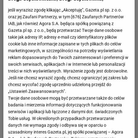
widzów w przekonaniu, że ten związek nie ma
jeśli wyrazisz zgodę klikając „Akceptuję”, Gazeta.pl sp. z o.o.
najmniejszych szans na przetrwanie.
oraz jej Zaufani Partnerzy, w tym [
676
] Zaufanych Partnerów
IAB, jak również Agora S.A. będąca spółką powiązaną z
Gazeta.pl sp. z o.o., będą przetwarzać Twoje dane osobowe
takie jak adresy IP, adresy e-mail czy identyfikatory plików
cookie lub inne informacje zapisane w tych plikach do celów
marketingowych, w szczególności na potrzeby wyświetlania
reklam dopasowanych do Twoich zainteresowań i preferencji w
swoich serwisach, aplikacjach i w Internecie lub personalizacji
treści w nich wyświetlanych. Wyrażenie zgody jest dobrowolne.
Jeśli nie chcesz wyrazić zgody, chcesz ograniczyć jej zakres lub
chcesz wycofać zgodę uprzednio udzieloną przejdź do
„Ustawień Zaawansowanych”.
Twoje dane osobowe mogą być przetwarzane także do celów
badania i mierzenia informacji dotyczących funkcjonowania
serwisów i aplikacji lub łączone z danymi dot. świadczonych
Tobie usług. W określonych przypadkach przetwarzanie
danych nie wymaga zgody i odbywa się w oparciu o
uzasadniony interes Gazeta.pl, jej spółki powiązanej – Agora