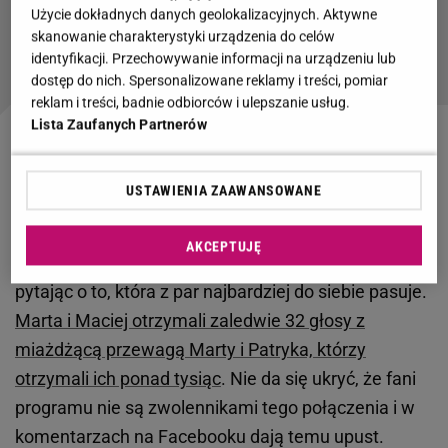
Użycie dokładnych danych geolokalizacyjnych. Aktywne
Nowe związki dawnych partnerów gwiazd
skanowanie charakterystyki urządzenia do celów
identyfikacji. Przechowywanie informacji na urządzeniu lub
dostęp do nich. Spersonalizowane reklamy i treści, pomiar
reklam i treści, badnie odbiorców i ulepszanie usług.
Lista Zaufanych Partnerów
"Ślub od pierwszego wejrzenia". Eksperci w ogniu
krytyki za relację Marty i Macieja
USTAWIENIA ZAAWANSOWANE
Na początku października widzowie "
Ślubu od
AKCEPTUJĘ
pierwszego wejrzenia
" zorganizowali ankietę,
pytając o to, która z par najbardziej do siebie pasuje.
Marta i Maciej otrzymali zaledwie 32 głosy z
miażdżącą przewagą Marty i Patryka, którzy
otrzymali ich ponad tysiąc
. Nie da się ukryć, że fani
programu nie są zwolennikami tego połączenia i w
komentarzach na Facebooku dają temu upust.