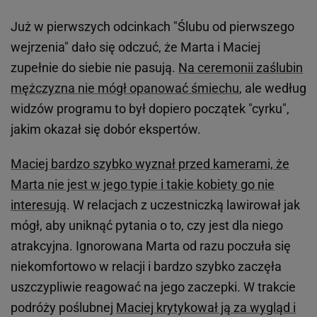
Już w pierwszych odcinkach "Ślubu od pierwszego
wejrzenia" dało się odczuć, że Marta i Maciej
zupełnie do siebie nie pasują.
Na ceremonii zaślubin
mężczyzna nie mógł opanować śmiechu
, ale według
widzów programu to był dopiero początek "cyrku",
jakim okazał się dobór ekspertów.
Maciej bardzo szybko wyznał przed kamerami, że
Marta nie jest w jego typie i takie kobiety go nie
interesują
. W relacjach z uczestniczką lawirował jak
mógł, aby uniknąć pytania o to, czy jest dla niego
atrakcyjna. Ignorowana Marta od razu poczuła się
niekomfortowo w relacji i bardzo szybko zaczęła
uszczypliwie reagować na jego zaczepki. W trakcie
podróży poślubnej
Maciej krytykował ją za wygląd i