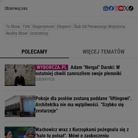
Obserwuj nas
Tv Show
TVN
Eksperyment
Eksperci
Ślub Od Pierwszego Wejrzenia
Reality Show
Uczestnicy
POLECAMY
WIĘCEJ TEMATÓW
Adam "Nergal" Darski: W
ostatniej chwili zamroziłem swoje plemniki
SUBSKRYPCJA
Pokoje dla posłów zostaną poddane "liftingowi".
Architektka nie ma wątpliwości. "Szybko się
zestarzeje"
Wachowicz wraz z Kurzopkami pożegnała się z
"halo tu polsat". Mówi o zaskoczeniu