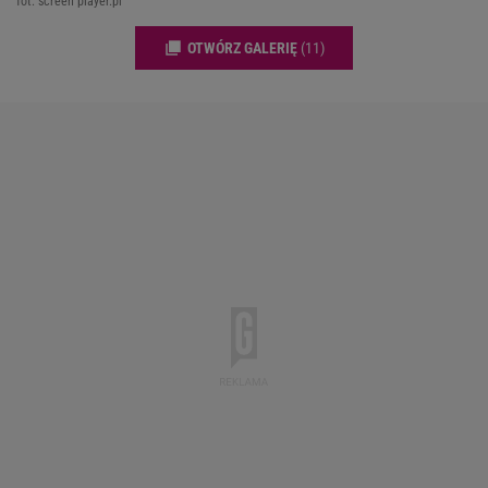
fot. screen player.pl
OTWÓRZ GALERIĘ
(11)