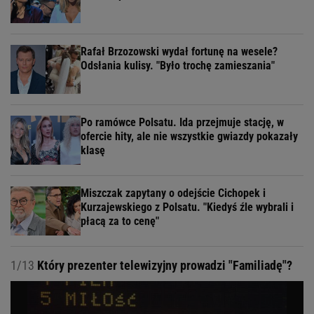
Rafał Brzozowski wydał fortunę na wesele?
Odsłania kulisy. "Było trochę zamieszania"
Po ramówce Polsatu. Ida przejmuje stację, w
ofercie hity, ale nie wszystkie gwiazdy pokazały
klasę
Miszczak zapytany o odejście Cichopek i
Kurzajewskiego z Polsatu. "Kiedyś źle wybrali i
płacą za to cenę"
1/13
Który prezenter telewizyjny prowadzi "Familiadę"?