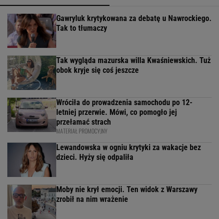
Gawryluk krytykowana za debatę u Nawrockiego.
Tak to tłumaczy
Tak wygląda mazurska willa Kwaśniewskich. Tuż
obok kryje się coś jeszcze
Wróciła do prowadzenia samochodu po 12-
letniej przerwie. Mówi, co pomogło jej
przełamać strach
MATERIAŁ PROMOCYJNY
Lewandowska w ogniu krytyki za wakacje bez
dzieci. Hyży się odpaliła
Moby nie krył emocji. Ten widok z Warszawy
zrobił na nim wrażenie