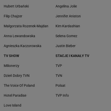
Hubert Urbański
Angelina Jolie
Filip Chajzer
Jennifer Aniston
Małgorzata Rozenek-Majdan
Kim Kardashian
Anna Lewandowska
Selena Gomez
Agnieszka Kaczorowska
Justin Bieber
TV SHOW
STACJE I KANAŁY TV
Milionerzy
TVP
Dzień Dobry TVN
TVN
The Voice Of Poland
Polsat
Hotel Paradise
TVP Info
Love Island