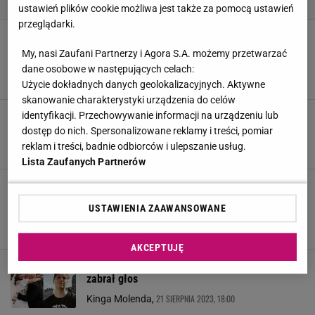
ustawień plików cookie możliwa jest także za pomocą ustawień
przeglądarki.
Krzysztof Skiba o początkach relacji z Karoliną.
Kolorowo nie było. "Dla mnie to była trudna
My, nasi Zaufani Partnerzy i Agora S.A. możemy przetwarzać
decyzja"
dane osobowe w następujących celach:
26 SIERPNIA 2023, 21:01
Magdalena Mućka,
Użycie dokładnych danych geolokalizacyjnych. Aktywne
skanowanie charakterystyki urządzenia do celów
Karolina Skiba nie mogła powstrzymać łez na
identyfikacji. Przechowywanie informacji na urządzeniu lub
ślubie. "To nas kompletnie rozkleiło"
dostęp do nich. Spersonalizowane reklamy i treści, pomiar
reklam i treści, badnie odbiorców i ulepszanie usług.
24 SIERPNIA 2023, 19:56
Karolina Sobocińska,
Lista Zaufanych Partnerów
Dumny Skiba chwali się, jakie osobistości
zaprosił na ślub. Lista jest długa. "Grabowski
USTAWIENIA ZAAWANSOWANE
poprosił mnie do tańca"
22 SIERPNIA 2023, 19:49
Julia Panicz,
AKCEPTUJĘ
Krzysztof Skiba nie zaprosił syna na ślub. Tytus
zabrał głos
21 SIERPNIA 2023, 18:00
Kinga Molenda,