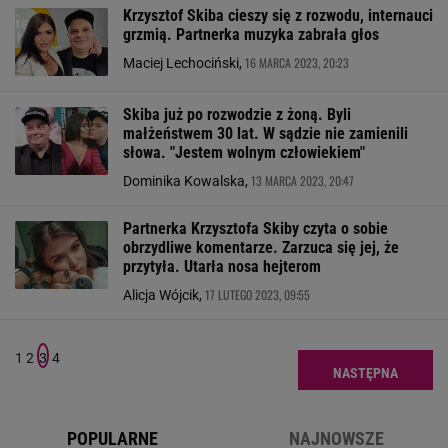
Krzysztof Skiba cieszy się z rozwodu, internauci
grzmią. Partnerka muzyka zabrała głos
16 MARCA 2023, 20:23
Maciej Lechociński,
Skiba już po rozwodzie z żoną. Byli
małżeństwem 30 lat. W sądzie nie zamienili
słowa. "Jestem wolnym człowiekiem"
13 MARCA 2023, 20:47
Dominika Kowalska,
Partnerka Krzysztofa Skiby czyta o sobie
obrzydliwe komentarze. Zarzuca się jej, że
przytyła. Utarła nosa hejterom
17 LUTEGO 2023, 09:55
Alicja Wójcik,
1
2
3
4
NASTĘPNA
POPULARNE
NAJNOWSZE