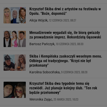
Krzysztof Skiba drwi z artystów na festiwalu w
Opolu. "Boże, dopomóż"
12 CZERWCA 2023, 08:27
Alicja Wójcik,
Menadżerowie wygadali się, ile biorą gwiazdy
za prowadzenie imprez. Rekordzistą Gąsowski
10 CZERWCA 2023, 08:30
Bartosz Pańczyk,
Skiba i Kempińska zaskoczyli weselnym menu.
Odbiega od tradycyjnego. "Krzyś nie był
przekonany"
9 CZERWCA 2023, 08:28
Karolina Sobocińska,
Krzysztof Skiba dwa tygodnie temu się
rozwiódł. Już planuje kolejny ślub. "Ten rok
będzie przełomowy"
25 MARCA 2023, 10:23
Weronika Zając,