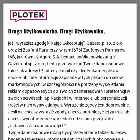
Droga Użytkowniczko, Drogi Użytkowniku,
KRZYSZTOF SKIBA
jeśli wyrazisz zgodę klikając „Akceptuję”, Gazeta.pl sp. z o.o.
oraz jej Zaufani Partnerzy, w tym [
676
] Zaufanych Partnerów
IAB, jak również Agora S.A. będąca spółką powiązaną z
Była żona Krzysztofa Skiby zaprzecza jego
Gazeta.pl sp. z o.o., będą przetwarzać Twoje dane osobowe
wersji. Miał ZDRADZAĆ JĄ przez dwa lata
takie jak adresy IP, adresy e-mail czy identyfikatory plików
28 WRZEŚNIA 2023, 14:08
Alicja Wójcik,
cookie lub inne informacje zapisane w tych plikach do celów
marketingowych, w szczególności na potrzeby wyświetlania
Skiba zdradził tajemnice alkowy. Daje radę z
reklam dopasowanych do Twoich zainteresowań i preferencji w
dużo młodszą żoną. "Wspinaczka
swoich serwisach, aplikacjach i w Internecie lub personalizacji
wysokogórska"
treści w nich wyświetlanych. Wyrażenie zgody jest dobrowolne.
28 SIERPNIA 2023, 17:59
Karolina Sobocińska,
Jeśli nie chcesz wyrazić zgody, chcesz ograniczyć jej zakres lub
chcesz wycofać zgodę uprzednio udzieloną przejdź do
Krzysztof Skiba opowiada o kulisach rozwodu.
„Ustawień Zaawansowanych”.
Z pierwszą żoną rozstał się po 30 latach
Twoje dane osobowe mogą być przetwarzane także do celów
badania i mierzenia informacji dotyczących funkcjonowania
27 SIERPNIA 2023, 21:51
Magdalena Mućka,