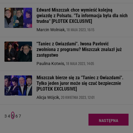
Edward Miszczak chce wymieść kolejną
gwiazdę z Polsatu. "Ta informacja była dla nich
trudna" [PLOTEK EXCLUSIVE]
18 MAJA 2023, 16:15
Marcin Wolniak,
"Taniec z Gwiazdami". Iwona Pavlović
zwolniona z programu? Miszczak znalazł już
zastępstwo
18 MAJA 2023, 14:05
Paulina Kotwis,
Miszczak bierze się za "Taniec z Gwiazdami".
Tylko jeden juror może się czuć bezpiecznie
[PLOTEK EXCLUSIVE]
20 KWIETNIA 2023, 12:01
Alicja Wójcik,
3
4
5
6
7
NASTĘPNA