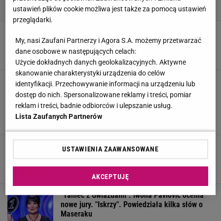
ustawień plików cookie możliwa jest także za pomocą ustawień
przeglądarki.
Spięcia w panelu jurorskim "Tańca z
My, nasi Zaufani Partnerzy i Agora S.A. możemy przetwarzać
Gwiazdami". Kasprzyk dogadała Pavlović
dane osobowe w następujących celach:
4 MARCA 2024, 10:53
Zuzanna Kwasek,
Użycie dokładnych danych geolokalizacyjnych. Aktywne
skanowanie charakterystyki urządzenia do celów
Iwona Pavlović zaskoczyła wszystkich w "Tańcu
identyfikacji. Przechowywanie informacji na urządzeniu lub
z Gwiazdami". Zabrakło ikonicznej czerni, za to
dostęp do nich. Spersonalizowane reklamy i treści, pomiar
były pióra
reklam i treści, badnie odbiorców i ulepszanie usług.
IW, Marta Korotko, W materiale zamieszczono linki
Lista Zaufanych Partnerów
4 MARCA 2024, 10:39
i grafiki reklamowe,
Iwona Pavlović ma 200-metrowy dom na
USTAWIENIA ZAAWANSOWANE
Warmii. Przepych? Nic z tych rzeczy
2 MARCA 2024, 08:45
Katarzyna Albrycht,
AKCEPTUJĘ
"Taniec z Gwiazdami". Iwona Pavlović ocenia
nowe jury. "Iskrzy". Powiedziała kilka słów o
Maseraku