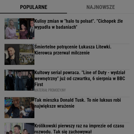
POPULARNE
NAJNOWSZE
Kulisy zmian w "halo tu polsat". "Cichopek źle
wypadła w badaniach"
Śmiertelne potrącenie Łukasza Litewki.
Kierowca przerwał milczenie
Kultowy serial powraca. "Line of Duty - wydział
wewnętrzny" już od czwartku, 6 sierpnia w BBC
First
MATERIAŁ PROMOCYJNY
Tak mieszka Donald Tusk. To nie luksus robi
największe wrażenie
Królikowski pierwszy raz na imprezie od czasu
rozwodu. Tak się zachowywał