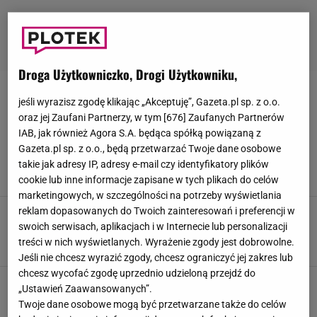
Droga Użytkowniczko, Drogi Użytkowniku,
IWONA PAVLOVIĆ
jeśli wyrazisz zgodę klikając „Akceptuję”, Gazeta.pl sp. z o.o.
oraz jej Zaufani Partnerzy, w tym [
676
] Zaufanych Partnerów
"Taniec z gwiazdami". Tyszkiewicz zaliczyła
IAB, jak również Agora S.A. będąca spółką powiązaną z
jedną z największych wpadek w historii.
Gazeta.pl sp. z o.o., będą przetwarzać Twoje dane osobowe
Wszyscy zamarli
takie jak adresy IP, adresy e-mail czy identyfikatory plików
17 MARCA 2024, 18:00
Zuzanna Szeloch, Julia Mistarz,
cookie lub inne informacje zapisane w tych plikach do celów
marketingowych, w szczególności na potrzeby wyświetlania
reklam dopasowanych do Twoich zainteresowań i preferencji w
"Taniec z gwiazdami". Padły cztery dziesiątki.
A kto pierwszy odpadł z 14. edycji?
swoich serwisach, aplikacjach i w Internecie lub personalizacji
treści w nich wyświetlanych. Wyrażenie zgody jest dobrowolne.
10 MARCA 2024, 22:20
Weronika Zając,
Jeśli nie chcesz wyrazić zgody, chcesz ograniczyć jej zakres lub
chcesz wycofać zgodę uprzednio udzieloną przejdź do
"Kopciuszek pozazdrościłby Ostrowskiej-
„Ustawień Zaawansowanych”.
Królikowskiej sukienki, Sokołowska jak...".
Twoje dane osobowe mogą być przetwarzane także do celów
Stylistka ocenia start "TzG"