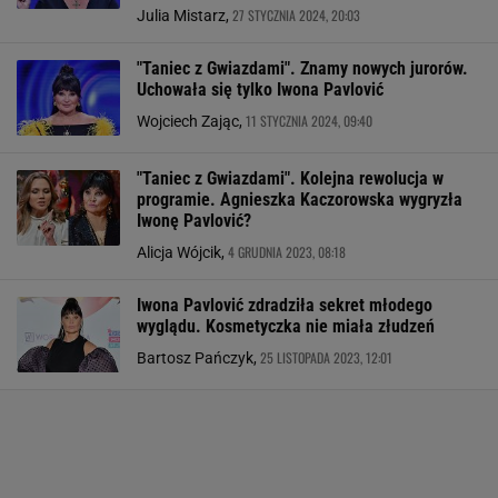
27 STYCZNIA 2024, 20:03
Julia Mistarz,
"Taniec z Gwiazdami". Znamy nowych jurorów.
Uchowała się tylko Iwona Pavlović
11 STYCZNIA 2024, 09:40
Wojciech Zając,
"Taniec z Gwiazdami". Kolejna rewolucja w
programie. Agnieszka Kaczorowska wygryzła
Iwonę Pavlović?
4 GRUDNIA 2023, 08:18
Alicja Wójcik,
Iwona Pavlović zdradziła sekret młodego
wyglądu. Kosmetyczka nie miała złudzeń
25 LISTOPADA 2023, 12:01
Bartosz Pańczyk,