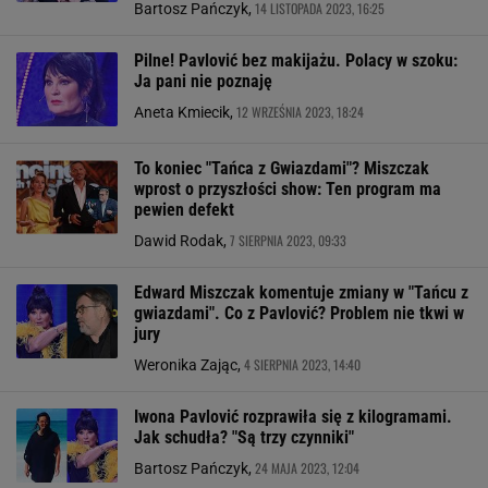
14 LISTOPADA 2023, 16:25
Bartosz Pańczyk,
Pilne! Pavlović bez makijażu. Polacy w szoku:
Ja pani nie poznaję
12 WRZEŚNIA 2023, 18:24
Aneta Kmiecik,
To koniec "Tańca z Gwiazdami"? Miszczak
wprost o przyszłości show: Ten program ma
pewien defekt
7 SIERPNIA 2023, 09:33
Dawid Rodak,
Edward Miszczak komentuje zmiany w "Tańcu z
gwiazdami". Co z Pavlović? Problem nie tkwi w
jury
4 SIERPNIA 2023, 14:40
Weronika Zając,
Iwona Pavlović rozprawiła się z kilogramami.
Jak schudła? "Są trzy czynniki"
24 MAJA 2023, 12:04
Bartosz Pańczyk,