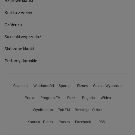
Ażurowe klapki
Kurtka z wełny
Czółenka
Sukienki wyprzedaż
Skórzane klapki
Perfumy damskie
Gazeta.pl
Wiadomości
Sport.pl
Biznes
Gazeta Wyborcza
Praca
Program TV
Buzz
Pogoda
Wideo
Wyniki Lotto
Tok.FM
Redakcja - O Nas
Kontakt - Plotek
Poczta
Facebook
RSS