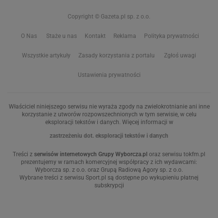
Copyright © Gazeta.pl sp. z o.o.
O Nas
Staże u nas
Kontakt
Reklama
Polityka prywatności
Wszystkie artykuły
Zasady korzystania z portalu
Zgłoś uwagi
Ustawienia prywatności
Właściciel niniejszego serwisu nie wyraża zgody na zwielokrotnianie ani inne
korzystanie z utworów rozpowszechnionych w tym serwisie, w celu
eksploracji tekstów i danych. Więcej informacji w
zastrzeżeniu dot. eksploracji tekstów i danych
Treści z
serwisów internetowych Grupy Wyborcza.pl
oraz serwisu tokfm.pl
prezentujemy w ramach komercyjnej współpracy z ich wydawcami:
Wyborcza sp. z o.o. oraz Grupą Radiową Agory sp. z o.o.
Wybrane treści z serwisu Sport.pl są dostępne po wykupieniu płatnej
subskrypcji