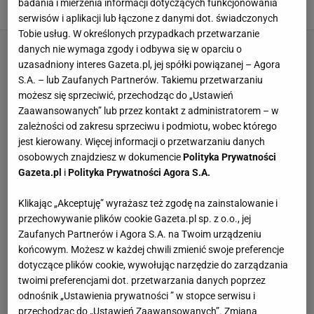
badania i mierzenia informacji dotyczących funkcjonowania
5 MARCA 2024, 17:42
Bartosz Pańczyk,
serwisów i aplikacji lub łączone z danymi dot. świadczonych
Tobie usług. W określonych przypadkach przetwarzanie
danych nie wymaga zgody i odbywa się w oparciu o
uzasadniony interes Gazeta.pl, jej spółki powiązanej – Agora
S.A. – lub Zaufanych Partnerów. Takiemu przetwarzaniu
możesz się sprzeciwić, przechodząc do „Ustawień
Zaawansowanych” lub przez kontakt z administratorem – w
zależności od zakresu sprzeciwu i podmiotu, wobec którego
jest kierowany. Więcej informacji o przetwarzaniu danych
osobowych znajdziesz w dokumencie
Polityka Prywatności
Gazeta.pl
i
Polityka Prywatności Agora S.A.
Klikając „Akceptuję” wyrażasz też zgodę na zainstalowanie i
przechowywanie plików cookie Gazeta.pl sp. z o.o., jej
Zaufanych Partnerów i Agora S.A. na Twoim urządzeniu
końcowym. Możesz w każdej chwili zmienić swoje preferencje
dotyczące plików cookie, wywołując narzędzie do zarządzania
twoimi preferencjami dot. przetwarzania danych poprzez
odnośnik „Ustawienia prywatności ” w stopce serwisu i
przechodząc do „Ustawień Zaawansowanych”. Zmiana