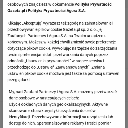
osobowych znajdziesz w dokumencie
Polityka Prywatności
Gazeta.pl
i
Polityka Prywatności Agora S.A.
Deynn nie obija się. Już udekorowała dom na
święta. Na bogato!
Klikając „Akceptuję” wyrażasz też zgodę na zainstalowanie i
24 LISTOPADA 2025, 22:14
Kinga Molenda,
przechowywanie plików cookie Gazeta.pl sp. z o.o., jej
Zaufanych Partnerów i Agora S.A. na Twoim urządzeniu
końcowym. Możesz w każdej chwili zmienić swoje preferencje
Majewscy kupili dziecku
popularną zabawkę. Lekarka przestrzega.
dotyczące plików cookie, wywołując narzędzie do zarządzania
"Może zakłócać prawidłowy rozwój mózgu"
twoimi preferencjami dot. przetwarzania danych poprzez
odnośnik „Ustawienia prywatności ” w stopce serwisu i
24 LIPCA 2025, 05:00
redakcja Plotek.pl,
przechodząc do „Ustawień Zaawansowanych”. Zmiana
ustawień plików cookie możliwa jest także za pomocą ustawień
Majewski podał
przeglądarki.
trzymiesięcznemu synowi arbuza i wywołał
burzę. Lekarze alarmują
My, nasi Zaufani Partnerzy i Agora S.A. możemy przetwarzać
21 LIPCA 2025, 11:27
redakcja Plotek.pl,
dane osobowe w następujących celach:
Użycie dokładnych danych geolokalizacyjnych. Aktywne
Pokazał, czym nakarmił trzymiesięcznego
skanowanie charakterystyki urządzenia do celów
syna. Fani nie mogą w to uwierzyć
identyfikacji. Przechowywanie informacji na urządzeniu lub
Patrycja Kulasza, Dominika Kowalska,
dostęp do nich. Spersonalizowane reklamy i treści, pomiar
20 LIPCA 2025, 19:30