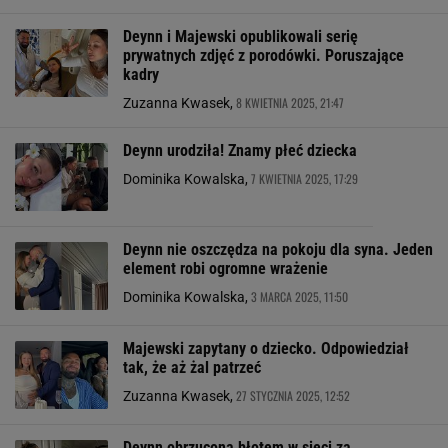
Deynn i Majewski opublikowali serię
prywatnych zdjęć z porodówki. Poruszające
kadry
8 KWIETNIA 2025, 21:47
Zuzanna Kwasek,
Deynn urodziła! Znamy płeć dziecka
7 KWIETNIA 2025, 17:29
Dominika Kowalska,
Deynn nie oszczędza na pokoju dla syna. Jeden
element robi ogromne wrażenie
3 MARCA 2025, 11:50
Dominika Kowalska,
Majewski zapytany o dziecko. Odpowiedział
tak, że aż żal patrzeć
27 STYCZNIA 2025, 12:52
Zuzanna Kwasek,
Deynn obrzucona błotem w sieci za