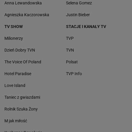
Anna Lewandowska
Selena Gomez
Agnieszka Kaczorowska
Justin Bieber
TV SHOW
STACJE I KANAŁY TV
Milionerzy
TVP
Dzień Dobry TVN
TVN
The Voice Of Poland
Polsat
Hotel Paradise
TVP Info
Love Island
Taniec z gwiazdami
Rolnik Szuka Żony
M jak miłość