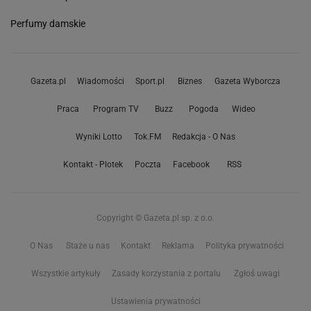
Perfumy damskie
Gazeta.pl
Wiadomości
Sport.pl
Biznes
Gazeta Wyborcza
Praca
Program TV
Buzz
Pogoda
Wideo
Wyniki Lotto
Tok.FM
Redakcja - O Nas
Kontakt - Plotek
Poczta
Facebook
RSS
Copyright © Gazeta.pl sp. z o.o.
O Nas
Staże u nas
Kontakt
Reklama
Polityka prywatności
Wszystkie artykuły
Zasady korzystania z portalu
Zgłoś uwagi
Ustawienia prywatności