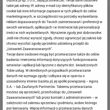
Gazeta.pl sp. z o.o., będą przetwarzać Twoje dane osobowe
takie jak adresy IP, adresy e-mail czy identyfikatory plików
cookie lub inne informacje zapisane w tych plikach do celów
marketingowych, w szczególności na potrzeby wyświetlania
reklam dopasowanych do Twoich zainteresowań i preferencji w
swoich serwisach, aplikacjach i w Internecie lub personalizacji
treści w nich wyświetlanych. Wyrażenie zgody jest dobrowolne.
Jeśli nie chcesz wyrazić zgody, chcesz ograniczyć jej zakres lub
chcesz wycofać zgodę uprzednio udzieloną przejdź do
„Ustawień Zaawansowanych”.
Twoje dane osobowe mogą być przetwarzane także do celów
badania i mierzenia informacji dotyczących funkcjonowania
serwisów i aplikacji lub łączone z danymi dot. świadczonych
Tobie usług. W określonych przypadkach przetwarzanie
danych nie wymaga zgody i odbywa się w oparciu o
uzasadniony interes Gazeta.pl, jej spółki powiązanej – Agora
S.A. – lub Zaufanych Partnerów. Takiemu przetwarzaniu
możesz się sprzeciwić, przechodząc do „Ustawień
Zaawansowanych” lub przez kontakt z administratorem – w
zależności od zakresu sprzeciwu i podmiotu, wobec którego
jest kierowany. Więcej informacji o przetwarzaniu danych