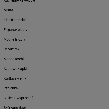
Kuchenne Rewolucje
MODA
Klapki damskie
Eleganckie buty
Modne fryzury
Sneakersy
Monde torebki
Ażurowe klapki
Kurtka z wełny
Czółenka
Sukienki wyprzedaż
Skórzane klapki