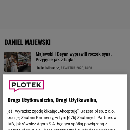
DANIEL MAJEWSKI
Majewski i Deynn wyprawili roczek syna.
Przyjęcie jak z bajki!
7 KWIETNIA 2026, 14:58
Julia Mistarz,
Olbrzymi dom pod Warszawą. Basen i własna
siłownia. Znana para postawiła na wymowny
luksus
Droga Użytkowniczko, Drogi Użytkowniku,
1 KWIETNIA 2026, 21:04
Emil Bogumił,
jeśli wyrazisz zgodę klikając „Akceptuję”, Gazeta.pl sp. z o.o.
Majewski szczerze o chrzcie syna. Podjął
oraz jej Zaufani Partnerzy, w tym [
676
] Zaufanych Partnerów
zaskakującą decyzję
IAB, jak również Agora S.A. będąca spółką powiązaną z
19 STYCZNIA 2026, 12:19
Patrycja Kulasza,