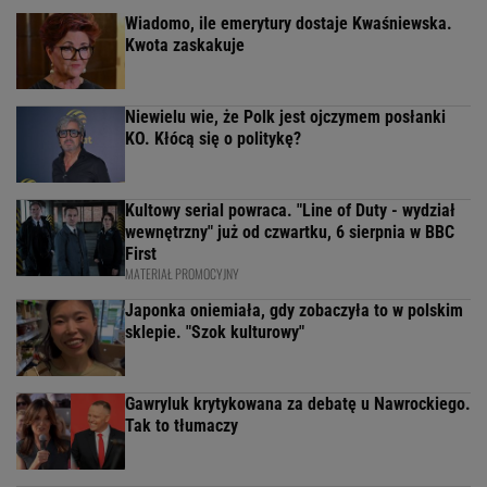
Wiadomo, ile emerytury dostaje Kwaśniewska.
Kwota zaskakuje
Niewielu wie, że Polk jest ojczymem posłanki
KO. Kłócą się o politykę?
Kultowy serial powraca. "Line of Duty - wydział
wewnętrzny" już od czwartku, 6 sierpnia w BBC
First
MATERIAŁ PROMOCYJNY
Japonka oniemiała, gdy zobaczyła to w polskim
sklepie. "Szok kulturowy"
Gawryluk krytykowana za debatę u Nawrockiego.
Tak to tłumaczy