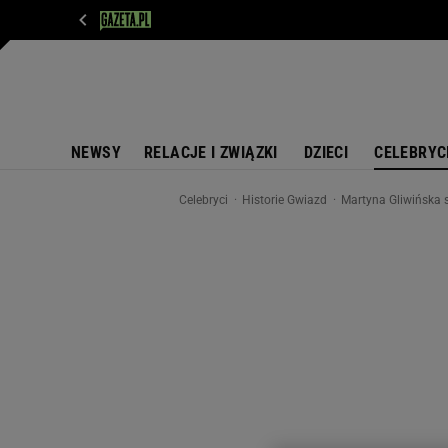
WIADOMOŚCI
NEXT
SPORT
PLOTEK
D
NEWSY
RELACJE I ZWIĄZKI
DZIECI
CELEBRYC
Celebryci
Historie Gwiazd
Martyna Gliwińska sz