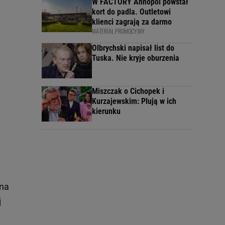
W FACTORY Annopol powstał
kort do padla. Outletowi
klienci zagrają za darmo
MATERIAŁ PROMOCYJNY
Olbrychski napisał list do
Tuska. Nie kryje oburzenia
Miszczak o Cichopek i
Kurzajewskim: Plują w ich
kierunku
yna
j