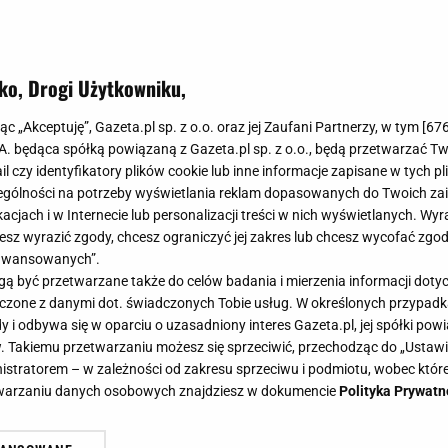
ko, Drogi Użytkowniku,
jąc „Akceptuję”, Gazeta.pl sp. z o.o. oraz jej Zaufani Partnerzy, w tym [
67
.A. będąca spółką powiązaną z Gazeta.pl sp. z o.o., będą przetwarzać T
ail czy identyfikatory plików cookie lub inne informacje zapisane w tych p
gólności na potrzeby wyświetlania reklam dopasowanych do Twoich zain
acjach i w Internecie lub personalizacji treści w nich wyświetlanych. Wyr
cesz wyrazić zgody, chcesz ograniczyć jej zakres lub chcesz wycofać zgo
aawansowanych”.
 być przetwarzane także do celów badania i mierzenia informacji dot
 łączone z danymi dot. świadczonych Tobie usług. W określonych przypad
i odbywa się w oparciu o uzasadniony interes Gazeta.pl, jej spółki powi
. Takiemu przetwarzaniu możesz się sprzeciwić, przechodząc do „Ust
nistratorem – w zależności od zakresu sprzeciwu i podmiotu, wobec które
etwarzaniu danych osobowych znajdziesz w dokumencie
Polityka Prywatn
czerze o relacjach z Oliwią Bieniuk