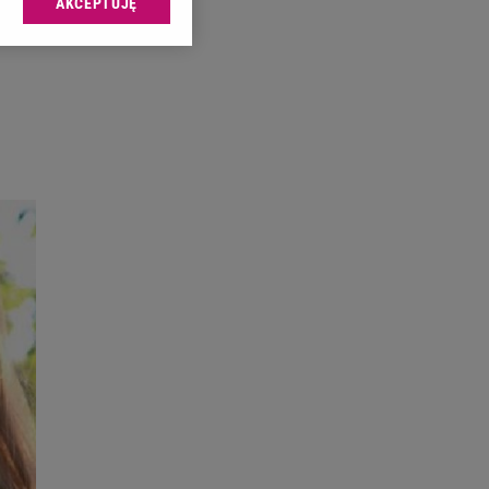
AKCEPTUJĘ
l sp. z o.o., jej
ić swoje preferencje
arzania danych poprzez
ych”. Zmiana ustawień
ach:
 celów identyfikacji.
omiar reklam i treści,