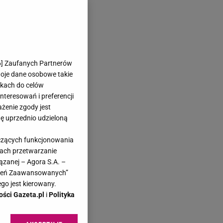
6
] Zaufanych Partnerów
woje dane osobowe takie
likach do celów
teresowań i preferencji
ażenie zgody jest
dę uprzednio udzieloną
yczących funkcjonowania
kach przetwarzanie
ązanej – Agora S.A. –
awień Zaawansowanych”
go jest kierowany.
ości Gazeta.pl
i
Polityka
.