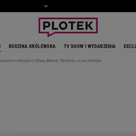
ZIECKO
MOTO
I
RODZINA KRÓLEWSKA
TV SHOW I WYDARZENIA
EXCL
czerze o relacjach z Oliwią Bieniuk. Zdradziła, co się zmieniło