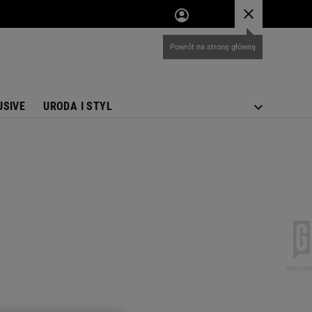
USIVE
URODA I STYL