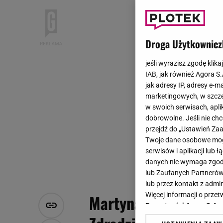
Droga Użytkownicz
jeśli wyrazisz zgodę klika
IAB, jak również Agora S
jak adresy IP, adresy e-m
marketingowych, w szcze
w swoich serwisach, aplik
dobrowolne. Jeśli nie ch
przejdź do „Ustawień Z
Twoje dane osobowe mogą
serwisów i aplikacji lub
danych nie wymaga zgody 
lub Zaufanych Partnerów
lub przez kontakt z admi
Więcej informacji o prz
Martyna Gliwińska sz
Prywatności Agora S.A.