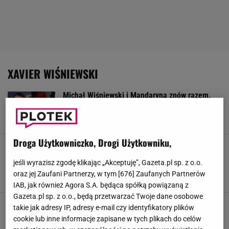
XAVIER WIŚNIEWSKI
Michał Wiśniewski i Mandaryna znów razem.
Ich syn przerwał milczenie
13 LIPCA 2026, 14:22
Anna Goworek,
Droga Użytkowniczko, Drogi Użytkowniku,
Siostra Fabijańskiego i syn Wiśniewskiego
zabrali głos ws. swojego związku. Tego nikt się
jeśli wyrazisz zgodę klikając „Akceptuję”, Gazeta.pl sp. z o.o.
nie spodziewał
oraz jej Zaufani Partnerzy, w tym [
676
] Zaufanych Partnerów
26 MARCA 2026, 16:05
Dawid Rodak,
IAB, jak również Agora S.A. będąca spółką powiązaną z
Gazeta.pl sp. z o.o., będą przetwarzać Twoje dane osobowe
Syn Wiśniewskiego nie gryzł się w język,
takie jak adresy IP, adresy e-mail czy identyfikatory plików
mówiąc o patchworkowej rodzinie. "Na maturze
cookie lub inne informacje zapisane w tych plikach do celów
bym się pogubił"