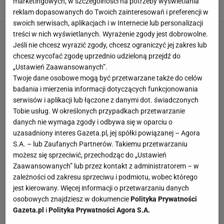
marketingowych, w szczególności na potrzeby wyświetlania
20 MARCA 2026, 17:36
Dominika Kowalska,
reklam dopasowanych do Twoich zainteresowań i preferencji w
swoich serwisach, aplikacjach i w Internecie lub personalizacji
treści w nich wyświetlanych. Wyrażenie zgody jest dobrowolne.
Jeśli nie chcesz wyrazić zgody, chcesz ograniczyć jej zakres lub
chcesz wycofać zgodę uprzednio udzieloną przejdź do
„Ustawień Zaawansowanych”.
Twoje dane osobowe mogą być przetwarzane także do celów
badania i mierzenia informacji dotyczących funkcjonowania
serwisów i aplikacji lub łączone z danymi dot. świadczonych
Tobie usług. W określonych przypadkach przetwarzanie
danych nie wymaga zgody i odbywa się w oparciu o
uzasadniony interes Gazeta.pl, jej spółki powiązanej – Agora
S.A. – lub Zaufanych Partnerów. Takiemu przetwarzaniu
możesz się sprzeciwić, przechodząc do „Ustawień
Zaawansowanych” lub przez kontakt z administratorem – w
zależności od zakresu sprzeciwu i podmiotu, wobec którego
jest kierowany. Więcej informacji o przetwarzaniu danych
osobowych znajdziesz w dokumencie
Polityka Prywatności
Gazeta.pl
i
Polityka Prywatności Agora S.A.