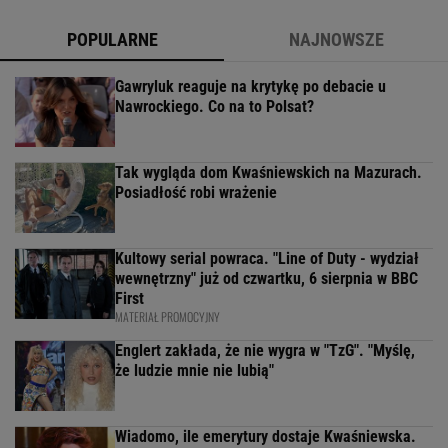
POPULARNE
NAJNOWSZE
Gawryluk reaguje na krytykę po debacie u
Nawrockiego. Co na to Polsat?
Tak wygląda dom Kwaśniewskich na Mazurach.
Posiadłość robi wrażenie
Kultowy serial powraca. "Line of Duty - wydział
wewnętrzny" już od czwartku, 6 sierpnia w BBC
First
MATERIAŁ PROMOCYJNY
Englert zakłada, że nie wygra w "TzG". "Myślę,
że ludzie mnie nie lubią"
Wiadomo, ile emerytury dostaje Kwaśniewska.