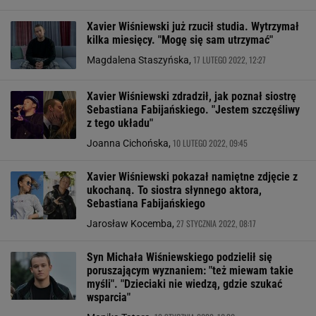
Xavier Wiśniewski już rzucił studia. Wytrzymał
kilka miesięcy. "Mogę się sam utrzymać"
17 LUTEGO 2022, 12:27
Magdalena Staszyńska,
Xavier Wiśniewski zdradził, jak poznał siostrę
Sebastiana Fabijańskiego. "Jestem szczęśliwy
z tego układu"
10 LUTEGO 2022, 09:45
Joanna Cichońska,
Xavier Wiśniewski pokazał namiętne zdjęcie z
ukochaną. To siostra słynnego aktora,
Sebastiana Fabijańskiego
27 STYCZNIA 2022, 08:17
Jarosław Kocemba,
Syn Michała Wiśniewskiego podzielił się
poruszającym wyznaniem: "też miewam takie
myśli". "Dzieciaki nie wiedzą, gdzie szukać
wsparcia"