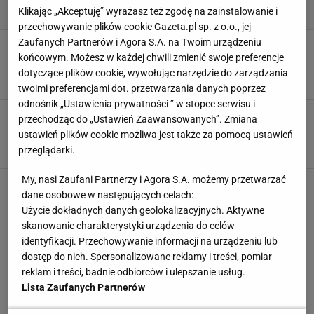
Klikając „Akceptuję” wyrażasz też zgodę na zainstalowanie i
przechowywanie plików cookie Gazeta.pl sp. z o.o., jej
Zaufanych Partnerów i Agora S.A. na Twoim urządzeniu
Mandaryna szalała z dorosłymi dziećmi na
końcowym. Możesz w każdej chwili zmienić swoje preferencje
Open'erze. Pod zdjęciami lawina komentarzy
dotyczące plików cookie, wywołując narzędzie do zarządzania
6 LIPCA 2025, 14:46
Kinga Molenda,
twoimi preferencjami dot. przetwarzania danych poprzez
odnośnik „Ustawienia prywatności ” w stopce serwisu i
Fabijański spędził święta ze znaną
przechodząc do „Ustawień Zaawansowanych”. Zmiana
piosenkarką. Będziecie w szoku
ustawień plików cookie możliwa jest także za pomocą ustawień
26 GRUDNIA 2024, 08:28
Zuzanna Szeloch,
przeglądarki.
My, nasi Zaufani Partnerzy i Agora S.A. możemy przetwarzać
Mandaryna szczerze o ukochanej swojego
dane osobowe w następujących celach:
syna. To siostra znanego aktora!
Użycie dokładnych danych geolokalizacyjnych. Aktywne
28 MAJA 2024, 20:31
Dominika Kowalska,
skanowanie charakterystyki urządzenia do celów
identyfikacji. Przechowywanie informacji na urządzeniu lub
Michał Wiśniewski opublikował zdjęcie matki
dostęp do nich. Spersonalizowane reklamy i treści, pomiar
ze szpitalnego łóżka. Syn muzyka zdradził, w
reklam i treści, badnie odbiorców i ulepszanie usług.
jakim jest stanie
Lista Zaufanych Partnerów
20 STYCZNIA 2023, 18:23
Aneta Kmiecik,