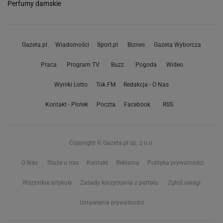
Perfumy damskie
Gazeta.pl
Wiadomości
Sport.pl
Biznes
Gazeta Wyborcza
Praca
Program TV
Buzz
Pogoda
Wideo
Wyniki Lotto
Tok.FM
Redakcja - O Nas
Kontakt - Plotek
Poczta
Facebook
RSS
Copyright © Gazeta.pl sp. z o.o.
O Nas
Staże u nas
Kontakt
Reklama
Polityka prywatności
Wszystkie artykuły
Zasady korzystania z portalu
Zgłoś uwagi
Ustawienia prywatności