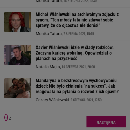
18 STYCZNIA 2022, 10:30
Monika Tatara,
Michał Wiśniewski na archiwalnym zdjęciu z
synem. "Ten młody tata nie zdawał sobie
sprawy, że do ojcostwa nie dorósł"
7 SIERPNIA 2021, 15:45
Monika Tatara,
Xavier Wiśniewski idzie w ślady rodziców.
Zaczyna karierę wokalną. Opowiedział o
planach na przyszłość
14 CZERWCA 2021, 20:00
Natalia Majta,
Mandaryna o bezstresowym wychowywaniu
dzieci: Nie było ciśnienia "na sukces". Jak
reagowała na pytania o rozwód z ich ojcem?
2 CZERWCA 2021, 17:50
Cezary Wiśniewski,
1
2
NASTĘPNA