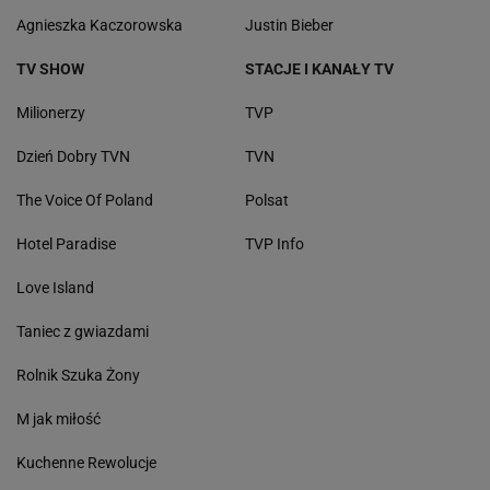
Agnieszka Kaczorowska
Justin Bieber
TV SHOW
STACJE I KANAŁY TV
Milionerzy
TVP
Dzień Dobry TVN
TVN
The Voice Of Poland
Polsat
Hotel Paradise
TVP Info
Love Island
Taniec z gwiazdami
Rolnik Szuka Żony
M jak miłość
Kuchenne Rewolucje