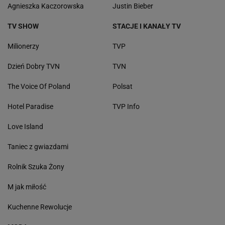
Agnieszka Kaczorowska
Justin Bieber
TV SHOW
STACJE I KANAŁY TV
Milionerzy
TVP
Dzień Dobry TVN
TVN
The Voice Of Poland
Polsat
Hotel Paradise
TVP Info
Love Island
Taniec z gwiazdami
Rolnik Szuka Żony
M jak miłość
Kuchenne Rewolucje