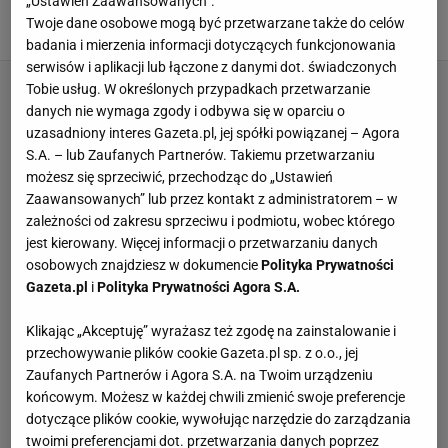
„Ustawień Zaawansowanych”.
IW, W materiale zamieszczono linki i grafiki
Twoje dane osobowe mogą być przetwarzane także do celów
24 WRZEŚNIA 2024, 19:09
reklamowe,
badania i mierzenia informacji dotyczących funkcjonowania
serwisów i aplikacji lub łączone z danymi dot. świadczonych
Tobie usług. W określonych przypadkach przetwarzanie
danych nie wymaga zgody i odbywa się w oparciu o
uzasadniony interes Gazeta.pl, jej spółki powiązanej – Agora
S.A. – lub Zaufanych Partnerów. Takiemu przetwarzaniu
możesz się sprzeciwić, przechodząc do „Ustawień
Zaawansowanych” lub przez kontakt z administratorem – w
zależności od zakresu sprzeciwu i podmiotu, wobec którego
jest kierowany. Więcej informacji o przetwarzaniu danych
osobowych znajdziesz w dokumencie
Polityka Prywatności
Gazeta.pl
i
Polityka Prywatności Agora S.A.
Klikając „Akceptuję” wyrażasz też zgodę na zainstalowanie i
przechowywanie plików cookie Gazeta.pl sp. z o.o., jej
Zaufanych Partnerów i Agora S.A. na Twoim urządzeniu
końcowym. Możesz w każdej chwili zmienić swoje preferencje
dotyczące plików cookie, wywołując narzędzie do zarządzania
twoimi preferencjami dot. przetwarzania danych poprzez