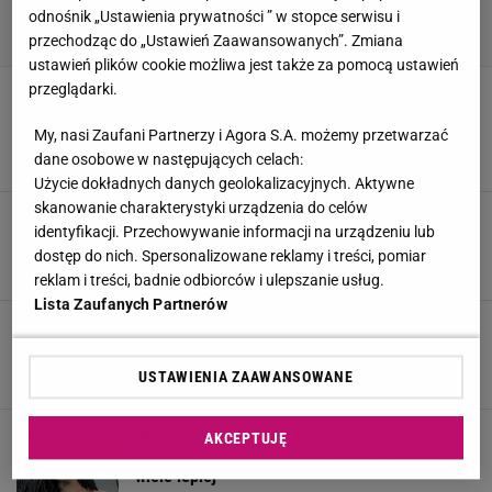
odnośnik „Ustawienia prywatności ” w stopce serwisu i
przechodząc do „Ustawień Zaawansowanych”. Zmiana
ustawień plików cookie możliwa jest także za pomocą ustawień
przeglądarki.
Nie może jeść i pić przez gigantyczne usta.
"Mówią, że wyglądam jak kaczka, ale chcę,
żeby były jeszcze większe"
My, nasi Zaufani Partnerzy i Agora S.A. możemy przetwarzać
dane osobowe w następujących celach:
27 PAŹDZIERNIKA 2023, 17:05
Dominika Kowalska,
Użycie dokładnych danych geolokalizacyjnych. Aktywne
skanowanie charakterystyki urządzenia do celów
Szybko pożałowała zabiegu powiększania ust.
identyfikacji. Przechowywanie informacji na urządzeniu lub
Efekt niczym po użądleniu przez rój pszczół
dostęp do nich. Spersonalizowane reklamy i treści, pomiar
29 MAJA 2023, 19:45
Dominika Kowalska,
reklam i treści, badnie odbiorców i ulepszanie usług.
Lista Zaufanych Partnerów
"Love Island". Julia pochwaliła się nowymi
ustami. Są znacznie mniejsze. "Było ciężko"
12 MAJA 2023, 19:53
USTAWIENIA ZAAWANSOWANE
Magdalena Mućka,
"Królowe życia". Anna Renusz już tak nie
AKCEPTUJĘ
wygląda. "Rozpuściła" usta. Fani są zgodni. "O
wiele lepiej"