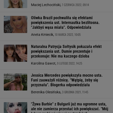
7 CZERWCA 2022, 09:14
Maciej Lechociński,
Oliwka Brazil pochwaliła się efektami
powiększenia ust. Internautka bezlitosna.
"Jakbyś wąsa miała". Odpowiedziała
10 MARCA 2022, 10:05
Aneta Kmiecik,
Naturalna Patrycja Sołtysik pokazała efekt
powiększania ust. Dumie prezentuje i
przekonuje: Nie ma kaczego dzioba
9 LUTEGO 2022, 14:25
Karolina Gawot,
Jessica Mercedes powiększyła mocno usta.
Fani zauważyli różnicę. "Wątpię, żeby się
przyznała". Blogerka odpowiedziała
3 GRUDNIA 2021, 11:45
Berenika Olesińska,
"Żywa Barbie" z Bułgarii już ma ogromne usta,
ale nie zamierza przestać ich powiększać. "Mój