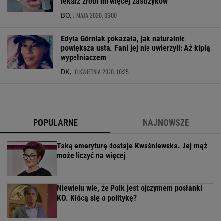
lekarz zrobi mi więcej zastrzyków"
7 MAJA 2020, 06:00
BO,
Edyta Górniak pokazała, jak naturalnie
powiększa usta. Fani jej nie uwierzyli: Aż kipią
wypełniaczem
10 KWIETNIA 2020, 10:25
DK,
POPULARNE
NAJNOWSZE
Taką emeryturę dostaje Kwaśniewska. Jej mąż
może liczyć na więcej
Niewielu wie, że Polk jest ojczymem posłanki
KO. Kłócą się o politykę?