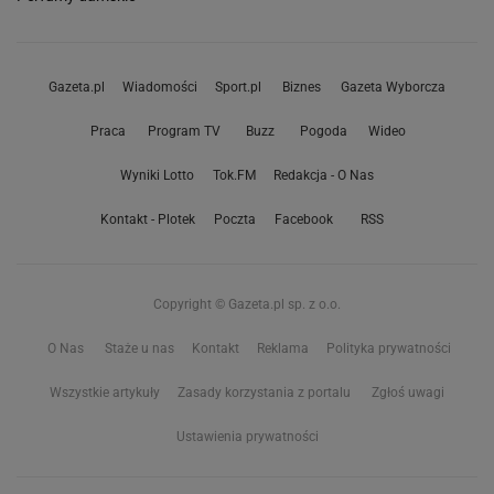
Gazeta.pl
Wiadomości
Sport.pl
Biznes
Gazeta Wyborcza
Praca
Program TV
Buzz
Pogoda
Wideo
Wyniki Lotto
Tok.FM
Redakcja - O Nas
Kontakt - Plotek
Poczta
Facebook
RSS
Copyright © Gazeta.pl sp. z o.o.
O Nas
Staże u nas
Kontakt
Reklama
Polityka prywatności
Wszystkie artykuły
Zasady korzystania z portalu
Zgłoś uwagi
Ustawienia prywatności