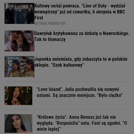
Kultowy serial powraca. "Line of Duty - wydział
wewnętrzny" już od czwartku, 6 sierpnia w BBC
First
MATERIAŁ PROMOCYJNY
Gawryluk krytykowana za debatę u Nawrockiego.
Tak to tłumaczy
Japonka oniemiała, gdy zobaczyła to w polskim
sklepie. "Szok kulturowy"
"Love Island". Julia pochwaliła się nowymi
ustami. Są znacznie mniejsze. "Było ciężko"
"Królowe życia". Anna Renusz już tak nie
wygląda. "Rozpuściła" usta. Fani są zgodni. "O
wiele lepiej"