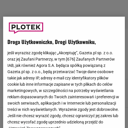
USTA
Droga Użytkowniczko, Drogi Użytkowniku,
Kylie Jenner wróciła do naturalnych ust.
jeśli wyrazisz zgodę klikając „Akceptuję”, Gazeta.pl sp. z o.o.
Ekspertka mówi o rewolucji w medycynie
oraz jej Zaufani Partnerzy, w tym [
676
] Zaufanych Partnerów
estetycznej
IAB, jak również Agora S.A. będąca spółką powiązaną z
Gazeta.pl sp. z o.o., będą przetwarzać Twoje dane osobowe
26 LUTEGO 2026, 10:15
Zuzanna Kwasek,
takie jak adresy IP, adresy e-mail czy identyfikatory plików
cookie lub inne informacje zapisane w tych plikach do celów
Zaskakujące nagranie Szelągowskiej.
marketingowych, w szczególności na potrzeby wyświetlania
Tłumaczy się z "pontoniastych" ust
reklam dopasowanych do Twoich zainteresowań i preferencji w
12 SIERPNIA 2025, 16:00
Julia Mistarz,
swoich serwisach, aplikacjach i w Internecie lub personalizacji
treści w nich wyświetlanych. Wyrażenie zgody jest dobrowolne.
Internet aż huczy, a wszystko przez ten filmik.
Jeśli nie chcesz wyrazić zgody, chcesz ograniczyć jej zakres lub
Polubiły go 3 mln osób. Taki sam nagrała
chcesz wycofać zgodę uprzednio udzieloną przejdź do
polska influencerka