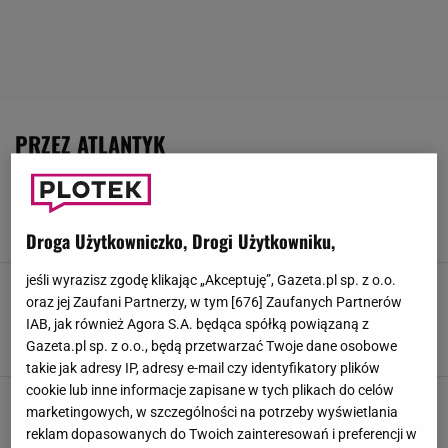
PRZEZ ATLANTYK
Królikowski o stwardnieniu rozsianym. "Będę
tak żył, dopóki będę mógł"
22 LUTEGO 2023, 19:50
Weronika Zając,
Droga Użytkowniczko, Drogi Użytkowniku,
jeśli wyrazisz zgodę klikając „Akceptuję”, Gazeta.pl sp. z o.o.
Antek Królikowski w "Przez Atlantyk"
oraz jej Zaufani Partnerzy, w tym [
676
] Zaufanych Partnerów
opowiedział o chorobie. Informator ujawnia,
kiedy nagrano tę scenę. "Sam zaproponował"
IAB, jak również Agora S.A. będąca spółką powiązaną z
Gazeta.pl sp. z o.o., będą przetwarzać Twoje dane osobowe
14 KWIETNIA 2022, 19:40
Jarosław Kocemba,
takie jak adresy IP, adresy e-mail czy identyfikatory plików
cookie lub inne informacje zapisane w tych plikach do celów
Antoni Królikowski nawraca Zygmunta
marketingowych, w szczególności na potrzeby wyświetlania
Miłoszewskiego. "Zaraz ci pokażę, że Bóg
reklam dopasowanych do Twoich zainteresowań i preferencji w
istnieje. Lewacka ku*wo"