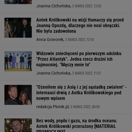
3 MARCA 2022, 13:30
Joanna Cichońska,
Antek Królikowski na wizji tłumaczy się przed
Joanną Opozdą, dlaczego nie nosi obrączki.
Nie była zadowolona
3 MARCA 2022, 12:10
Anna Goworek,
Widzowie zniechęceni po pierwszym odcinku
"Przez Atlantyk". Jedna rzecz drażni ich
najmocniej. "Męczy mnie to"
3 MARCA 2022, 11:22
Joanna Cichońska,
"Ożeniłem się z Asią i z jej sąsiadką zwiałem" -
internauci drwią z Antka Królikowskiego pod
nowym wpisem
3 MARCA 2022, 06:30
redakcja Plotek.pl,
Bez wody, prądu i gazu, na środku oceanu.
Antek Królikowski przerażony [MATERIAŁ
PROMOCYJNY]