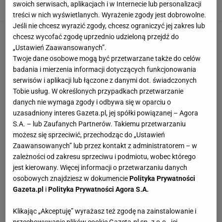
swoich serwisach, aplikacjach i w Internecie lub personalizacji
14 KWIETNIA 2022, 16:53
Marcin Wolniak,
treści w nich wyświetlanych. Wyrażenie zgody jest dobrowolne.
Jeśli nie chcesz wyrazić zgody, chcesz ograniczyć jej zakres lub
chcesz wycofać zgodę uprzednio udzieloną przejdź do
„Ustawień Zaawansowanych”.
Twoje dane osobowe mogą być przetwarzane także do celów
badania i mierzenia informacji dotyczących funkcjonowania
serwisów i aplikacji lub łączone z danymi dot. świadczonych
Tobie usług. W określonych przypadkach przetwarzanie
danych nie wymaga zgody i odbywa się w oparciu o
uzasadniony interes Gazeta.pl, jej spółki powiązanej – Agora
S.A. – lub Zaufanych Partnerów. Takiemu przetwarzaniu
możesz się sprzeciwić, przechodząc do „Ustawień
Zaawansowanych” lub przez kontakt z administratorem – w
zależności od zakresu sprzeciwu i podmiotu, wobec którego
jest kierowany. Więcej informacji o przetwarzaniu danych
osobowych znajdziesz w dokumencie
Polityka Prywatności
Gazeta.pl
i
Polityka Prywatności Agora S.A.
Klikając „Akceptuję” wyrażasz też zgodę na zainstalowanie i