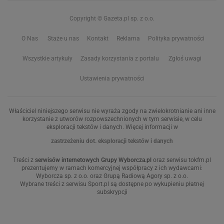
Copyright © Gazeta.pl sp. z o.o.
O Nas
Staże u nas
Kontakt
Reklama
Polityka prywatności
Wszystkie artykuły
Zasady korzystania z portalu
Zgłoś uwagi
Ustawienia prywatności
Właściciel niniejszego serwisu nie wyraża zgody na zwielokrotnianie ani inne
korzystanie z utworów rozpowszechnionych w tym serwisie, w celu
eksploracji tekstów i danych. Więcej informacji w
zastrzeżeniu dot. eksploracji tekstów i danych
Treści z
serwisów internetowych Grupy Wyborcza.pl
oraz serwisu tokfm.pl
prezentujemy w ramach komercyjnej współpracy z ich wydawcami:
Wyborcza sp. z o.o. oraz Grupą Radiową Agory sp. z o.o.
Wybrane treści z serwisu Sport.pl są dostępne po wykupieniu płatnej
subskrypcji