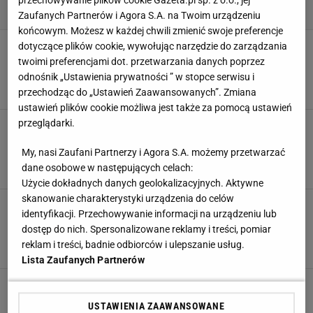
przechowywanie plików cookie Gazeta.pl sp. z o.o., jej
Zaufanych Partnerów i Agora S.A. na Twoim urządzeniu
końcowym. Możesz w każdej chwili zmienić swoje preferencje
Maja Hirsch krytykowana za brak makijażu w
dotyczące plików cookie, wywołując narzędzie do zarządzania
"Przez Atlantyk". Niektórzy nie gryźli się w
twoimi preferencjami dot. przetwarzania danych poprzez
język
odnośnik „Ustawienia prywatności ” w stopce serwisu i
8 KWIETNIA 2022, 15:31
Joanna Labuda,
przechodząc do „Ustawień Zaawansowanych”. Zmiana
ustawień plików cookie możliwa jest także za pomocą ustawień
przeglądarki.
Liroy i Joanna Krochmalska nie są już razem.
To definitywny koniec! "Wyprowadził się z
domu. Miłość wygasła" [PLOTEK EXCLUSIVE]
My, nasi Zaufani Partnerzy i Agora S.A. możemy przetwarzać
dane osobowe w następujących celach:
8 KWIETNIA 2022, 10:59
redakcja Plotek.pl,
Użycie dokładnych danych geolokalizacyjnych. Aktywne
skanowanie charakterystyki urządzenia do celów
"Przez Atlantyk". Antek Królikowski cierpiał na
identyfikacji. Przechowywanie informacji na urządzeniu lub
jachcie. Mówił o żonie i dziecku. "Umieram z
dostęp do nich. Spersonalizowane reklamy i treści, pomiar
tęsknoty"
reklam i treści, badnie odbiorców i ulepszanie usług.
17 MARCA 2022, 12:27
Jarosław Kocemba,
Lista Zaufanych Partnerów
Maja Hirsch zdradziła, co Antek Królikowski
mówił o Opoździe. "On aż puchł od tego
USTAWIENIA ZAAWANSOWANE
wszystkiego"