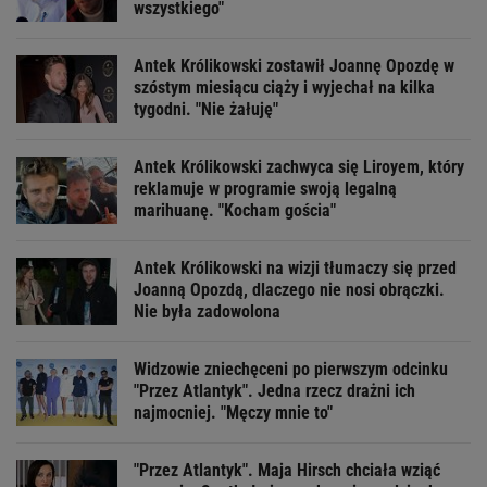
wszystkiego"
Antek Królikowski zostawił Joannę Opozdę w
szóstym miesiącu ciąży i wyjechał na kilka
tygodni. "Nie żałuję"
Antek Królikowski zachwyca się Liroyem, który
reklamuje w programie swoją legalną
marihuanę. "Kocham gościa"
Antek Królikowski na wizji tłumaczy się przed
Joanną Opozdą, dlaczego nie nosi obrączki.
Nie była zadowolona
Widzowie zniechęceni po pierwszym odcinku
"Przez Atlantyk". Jedna rzecz drażni ich
najmocniej. "Męczy mnie to"
"Przez Atlantyk". Maja Hirsch chciała wziąć