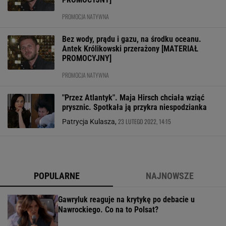
PROMOCJA NATYWNA
Bez wody, prądu i gazu, na środku oceanu.
Antek Królikowski przerażony [MATERIAŁ
PROMOCYJNY]
PROMOCJA NATYWNA
"Przez Atlantyk". Maja Hirsch chciała wziąć
prysznic. Spotkała ją przykra niespodzianka
23 LUTEGO 2022, 14:15
Patrycja Kulasza,
POPULARNE
NAJNOWSZE
Gawryluk reaguje na krytykę po debacie u
Nawrockiego. Co na to Polsat?