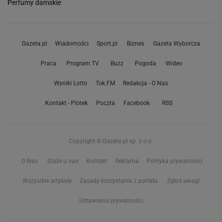
Perfumy damskie
Gazeta.pl
Wiadomości
Sport.pl
Biznes
Gazeta Wyborcza
Praca
Program TV
Buzz
Pogoda
Wideo
Wyniki Lotto
Tok.FM
Redakcja - O Nas
Kontakt - Plotek
Poczta
Facebook
RSS
Copyright © Gazeta.pl sp. z o.o.
O Nas
Staże u nas
Kontakt
Reklama
Polityka prywatności
Wszystkie artykuły
Zasady korzystania z portalu
Zgłoś uwagi
Ustawienia prywatności