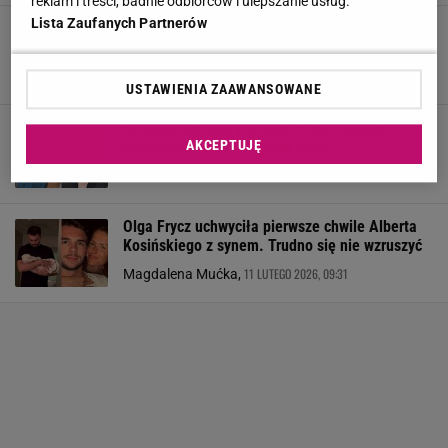
reklam i treści, badnie odbiorców i ulepszanie usług.
Lista Zaufanych Partnerów
Boris Becker zdradził żonę, gdy rodziła ich
syna. "Była w szpitalu, ale nie miała skurczów"
4 MARCA 2026, 15:48
Alicja Wójcik,
USTAWIENIA ZAAWANSOWANE
Kosiński był przy porodzie Frycz. Ujawnił
szczegóły. "Cały czas płakałem"
AKCEPTUJĘ
13 LUTEGO 2026, 13:27
Julia Mistarz,
Olga Frycz uchwyciła pierwsze chwile Alberta
Kosińskiego z synem. Trudno się nie wzruszyć
11 LUTEGO 2026, 09:31
Magdalena Mućka,