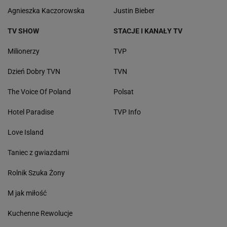
Agnieszka Kaczorowska
Justin Bieber
TV SHOW
STACJE I KANAŁY TV
Milionerzy
TVP
Dzień Dobry TVN
TVN
The Voice Of Poland
Polsat
Hotel Paradise
TVP Info
Love Island
Taniec z gwiazdami
Rolnik Szuka Żony
M jak miłość
Kuchenne Rewolucje