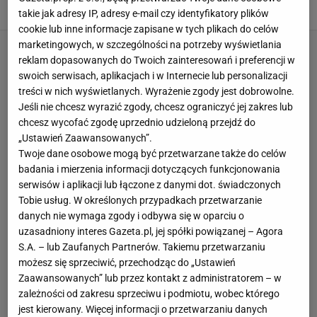
17 LIPCA 2026, 19:30
Aleksandra Pietrow,
takie jak adresy IP, adresy e-mail czy identyfikatory plików
cookie lub inne informacje zapisane w tych plikach do celów
marketingowych, w szczególności na potrzeby wyświetlania
reklam dopasowanych do Twoich zainteresowań i preferencji w
swoich serwisach, aplikacjach i w Internecie lub personalizacji
treści w nich wyświetlanych. Wyrażenie zgody jest dobrowolne.
Jeśli nie chcesz wyrazić zgody, chcesz ograniczyć jej zakres lub
chcesz wycofać zgodę uprzednio udzieloną przejdź do
„Ustawień Zaawansowanych”.
Twoje dane osobowe mogą być przetwarzane także do celów
badania i mierzenia informacji dotyczących funkcjonowania
serwisów i aplikacji lub łączone z danymi dot. świadczonych
Tobie usług. W określonych przypadkach przetwarzanie
danych nie wymaga zgody i odbywa się w oparciu o
uzasadniony interes Gazeta.pl, jej spółki powiązanej – Agora
S.A. – lub Zaufanych Partnerów. Takiemu przetwarzaniu
możesz się sprzeciwić, przechodząc do „Ustawień
Zaawansowanych” lub przez kontakt z administratorem – w
zależności od zakresu sprzeciwu i podmiotu, wobec którego
jest kierowany. Więcej informacji o przetwarzaniu danych