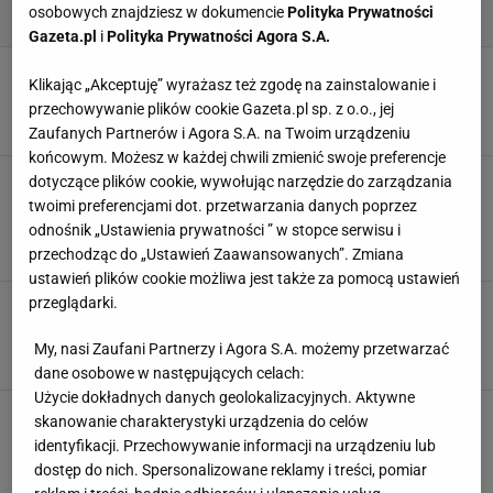
osobowych znajdziesz w dokumencie
Polityka Prywatności
Gazeta.pl
i
Polityka Prywatności Agora S.A.
Karolina Pisarek nie będzie rodzić naturalnie.
Klikając „Akceptuję” wyrażasz też zgodę na zainstalowanie i
Wprost ujawniła powód
przechowywanie plików cookie Gazeta.pl sp. z o.o., jej
21 MAJA 2026, 18:02
Julia Mistarz,
Zaufanych Partnerów i Agora S.A. na Twoim urządzeniu
końcowym. Możesz w każdej chwili zmienić swoje preferencje
Lil Masti opublikowała film z
dotyczące plików cookie, wywołując narzędzie do zarządzania
drugiego porodu. Ginekolożka ocenia.
twoimi preferencjami dot. przetwarzania danych poprzez
"Potencjał edukacyjny, ale..."
odnośnik „Ustawienia prywatności ” w stopce serwisu i
23 MARCA 2026, 11:50
Aleksandra Pietrow,
przechodząc do „Ustawień Zaawansowanych”. Zmiana
ustawień plików cookie możliwa jest także za pomocą ustawień
przeglądarki.
Lil Masti przeżyła poród bez znieczulenia.
Przygotowuje specjalny film
My, nasi Zaufani Partnerzy i Agora S.A. możemy przetwarzać
8 MARCA 2026, 20:45
Weronika Zając,
dane osobowe w następujących celach:
Użycie dokładnych danych geolokalizacyjnych. Aktywne
Lil Masti urodziła. Zdradziła płeć i imię dziecka
skanowanie charakterystyki urządzenia do celów
7 MARCA 2026, 14:43
identyfikacji. Przechowywanie informacji na urządzeniu lub
Iwona Smyrak,
dostęp do nich. Spersonalizowane reklamy i treści, pomiar