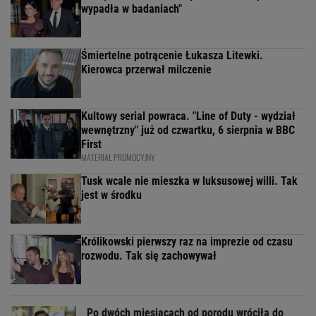
wypadła w badaniach"
Śmiertelne potrącenie Łukasza Litewki.
Kierowca przerwał milczenie
Kultowy serial powraca. "Line of Duty - wydział
wewnętrzny" już od czwartku, 6 sierpnia w BBC
First
MATERIAŁ PROMOCYJNY
Tusk wcale nie mieszka w luksusowej willi. Tak
jest w środku
Królikowski pierwszy raz na imprezie od czasu
rozwodu. Tak się zachowywał
Po dwóch miesiącach od porodu wróciła do