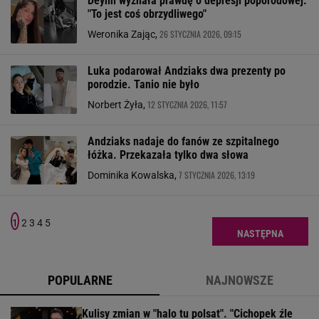
Deynn wyznała prawdę o depresji poporodowej.
"To jest coś obrzydliwego"
26 STYCZNIA 2026, 09:15
Weronika Zając,
Luka podarował Andziaks dwa prezenty po
porodzie. Tanio nie było
12 STYCZNIA 2026, 11:57
Norbert Żyła,
Andziaks nadaje do fanów ze szpitalnego
łóżka. Przekazała tylko dwa słowa
7 STYCZNIA 2026, 13:19
Dominika Kowalska,
1
2
3
4
5
NASTĘPNA
POPULARNE
NAJNOWSZE
Kulisy zmian w "halo tu polsat". "Cichopek źle