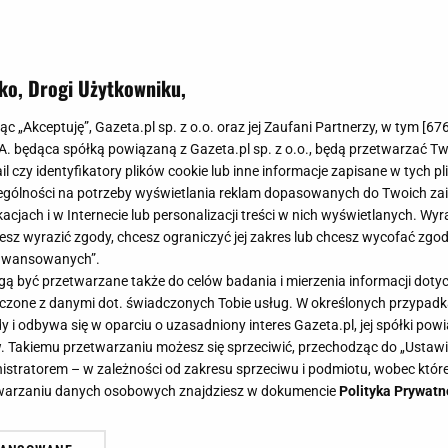
ko, Drogi Użytkowniku,
jąc „Akceptuję”, Gazeta.pl sp. z o.o. oraz jej Zaufani Partnerzy, w tym [
67
.A. będąca spółką powiązaną z Gazeta.pl sp. z o.o., będą przetwarzać T
ail czy identyfikatory plików cookie lub inne informacje zapisane w tych p
gólności na potrzeby wyświetlania reklam dopasowanych do Twoich zain
acjach i w Internecie lub personalizacji treści w nich wyświetlanych. Wyr
cesz wyrazić zgody, chcesz ograniczyć jej zakres lub chcesz wycofać zgo
aawansowanych”.
 być przetwarzane także do celów badania i mierzenia informacji dot
 łączone z danymi dot. świadczonych Tobie usług. W określonych przypad
i odbywa się w oparciu o uzasadniony interes Gazeta.pl, jej spółki powi
. Takiemu przetwarzaniu możesz się sprzeciwić, przechodząc do „Ust
nistratorem – w zależności od zakresu sprzeciwu i podmiotu, wobec które
etwarzaniu danych osobowych znajdziesz w dokumencie
Polityka Prywatn
a prezentuje ciążowy brzuszek w