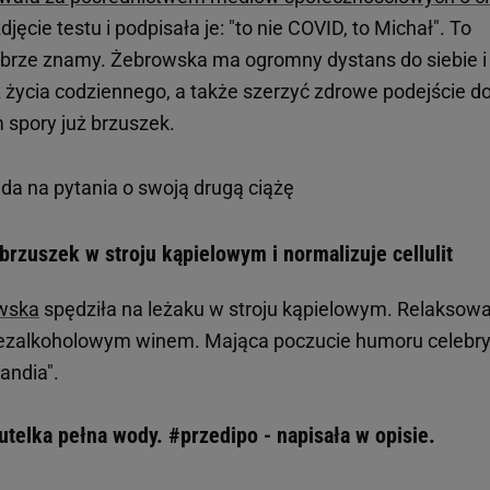
cie testu i podpisała je: "to nie COVID, to Michał". To
dobrze znamy. Żebrowska ma ogromny dystans do siebie i 
życia codziennego, a także szerzyć zdrowe podejście d
m spory już brzuszek.
da na pytania o swoją drugą ciążę
rzuszek w stroju kąpielowym i normalizuje cellulit
wska
spędziła na leżaku w stroju kąpielowym. Relaksow
 bezalkoholowym winem. Mająca poczucie humoru celebr
landia".
utelka pełna wody. #przedipo - napisała w opisie.