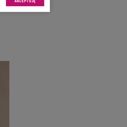
AKCEPTUJĘ
l sp. z o.o., jej
ić swoje preferencje
arzania danych poprzez
ych”. Zmiana ustawień
ach:
 celów identyfikacji.
omiar reklam i treści,