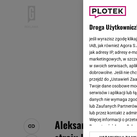
Droga Użytkownicz
jeśli wyrazisz zgodę klika
IAB, jak również Agora S
jak adresy IP, adresy e-m
marketingowych, w szcze
w swoich serwisach, aplik
dobrowolne. Jeśli nie ch
przejdź do „Ustawień Z
Twoje dane osobowe mogą
serwisów i aplikacji lub
danych nie wymaga zgody 
lub Zaufanych Partnerów
lub przez kontakt z admi
Więcej informacji o prz
Aleksandra Żebrowsk
Prywatności Agora S.A.