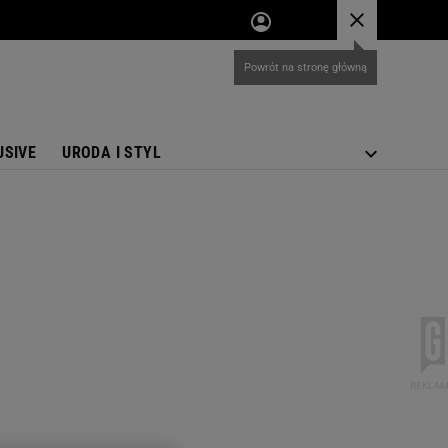
USIVE
URODA I STYL