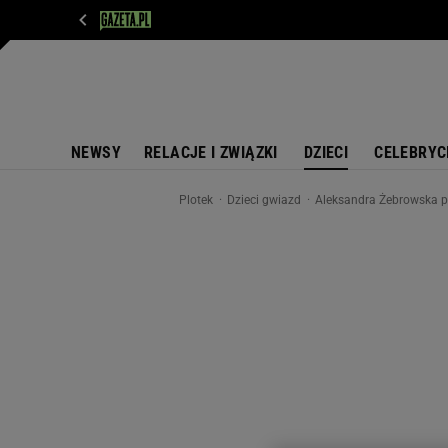
WIADOMOŚCI
NEXT
SPORT
PLOTEK
D
NEWSY
RELACJE I ZWIĄZKI
DZIECI
CELEBRYC
Plotek
Dzieci gwiazd
Aleksandra Żebrowska pre