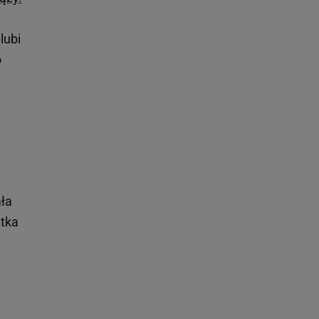
lubi
o
ała
ytka