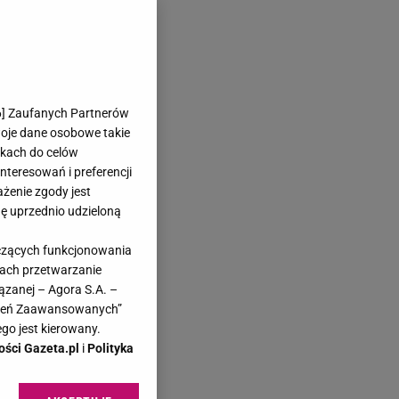
6
] Zaufanych Partnerów
woje dane osobowe takie
likach do celów
teresowań i preferencji
ażenie zgody jest
dę uprzednio udzieloną
yczących funkcjonowania
kach przetwarzanie
ązanej – Agora S.A. –
awień Zaawansowanych”
go jest kierowany.
ości Gazeta.pl
i
Polityka