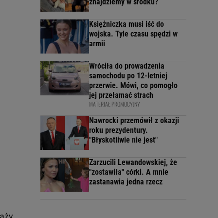
znajdziemy w środku?
Księżniczka musi iść do
wojska. Tyle czasu spędzi w
armii
Wróciła do prowadzenia
samochodu po 12-letniej
przerwie. Mówi, co pomogło
jej przełamać strach
MATERIAŁ PROMOCYJNY
Nawrocki przemówił z okazji
roku prezydentury.
"Błyskotliwie nie jest"
Zarzucili Lewandowskiej, że
"zostawiła" córki. A mnie
zastanawia jedna rzecz
ąży.