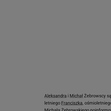
Aleksandra
i
Michał
Żebrowscy są 
letniego
Franciszka
, ośmioletnieg
Michała Żebrowskiego poinformo