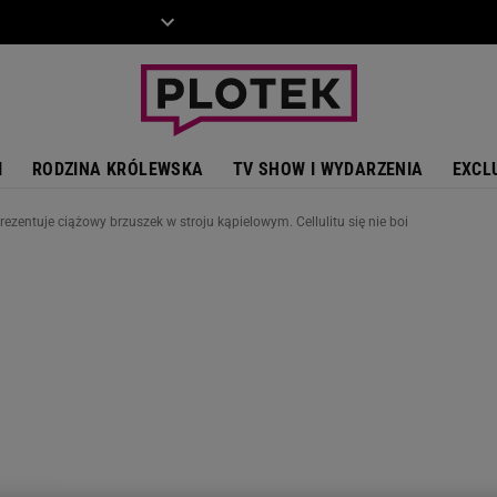
ZIECKO
MOTO
I
RODZINA KRÓLEWSKA
TV SHOW I WYDARZENIA
EXCL
zentuje ciążowy brzuszek w stroju kąpielowym. Cellulitu się nie boi