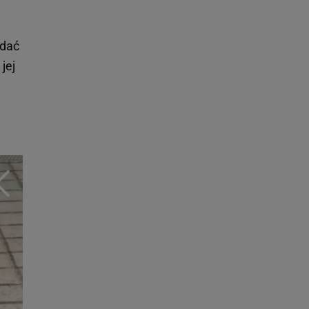
idać
jej