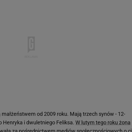
małżeństwem od 2009 roku. Mają trzech synów - 12-
o Henryka i dwuletniego Feliksa.
W lutym tego roku żona
wała za pośrednictwem mediów społecznościowych o ci