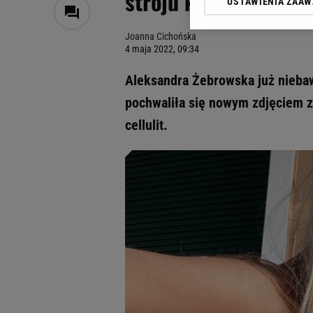
stroju kąpielowym. Ce
USTAWIENIA ZAA
Klikając „Akceptuję” wyra
Zaufanych Partnerów i A
Joanna Cichońska
dotyczące plików cookie,
4 maja 2022, 09:34
odnośnik „Ustawienia pr
plików cookie możliwa je
Aleksandra Żebrowska już niebaw
My, nasi Zaufani Partne
pochwaliła się nowym zdjęciem z
Użycie dokładnych danych
cellulit.
Przechowywanie informacji
badnie odbiorców i uleps