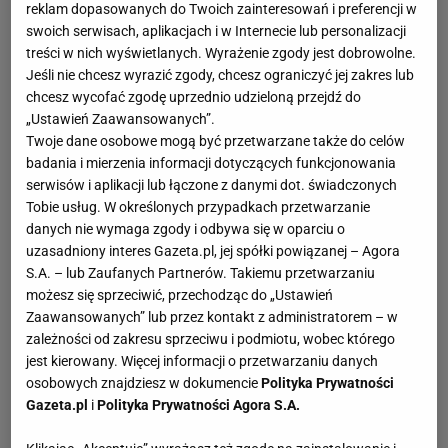
reklam dopasowanych do Twoich zainteresowań i preferencji w
swoich serwisach, aplikacjach i w Internecie lub personalizacji
Michał Żebrowski: najważniejsze informacje
treści w nich wyświetlanych. Wyrażenie zgody jest dobrowolne.
Jeśli nie chcesz wyrazić zgody, chcesz ograniczyć jej zakres lub
Michał Żebrowski: życiorys i kariera
chcesz wycofać zgodę uprzednio udzieloną przejdź do
„Ustawień Zaawansowanych”.
Michał Żebrowski jako aktor zadebiutował w 1993 r., na 3.
Twoje dane osobowe mogą być przetwarzane także do celów
roku studiów, w filmach telewizyjnych "Samowolka" oraz
badania i mierzenia informacji dotyczących funkcjonowania
"Wynajmę pokój". Rok później zaczął grać na deskach
serwisów i aplikacji lub łączone z danymi dot. świadczonych
Teatru Powszechnego im. Zygmunta Hübnera, z którym
Tobie usług. W określonych przypadkach przetwarzanie
był związany do 1996 r. Na Łódzkim Przeglądzie Szkół
danych nie wymaga zgody i odbywa się w oparciu o
uzasadniony interes Gazeta.pl, jej spółki powiązanej – Agora
Teatralnych '95 otrzymał nagrodę jury, publiczności oraz
S.A. – lub Zaufanych Partnerów. Takiemu przetwarzaniu
Jana Machulskiego. Występował także w Teatrze
możesz się sprzeciwić, przechodząc do „Ustawień
Ateneum, Narodowym, Nowa Praga, Komedia oraz w
Zaawansowanych” lub przez kontakt z administratorem – w
Teatrze Wielkim. Na dużym ekranie po raz pierwszy
zależności od zakresu sprzeciwu i podmiotu, wobec którego
zagrał w 1996 r., w filmie "Poznań 56". Przełomem w
jest kierowany. Więcej informacji o przetwarzaniu danych
osobowych znajdziesz w dokumencie
Polityka Prywatności
karierze aktorskiej Żebrowskiego był rok 1999 - otrzymał
Gazeta.pl
i
Polityka Prywatności Agora S.A.
główne role w filmach historycznych "Ogniem i mieczem"
oraz "Pan Tadeusz". Za rolę Jana Skrzetuskiego został