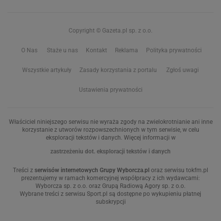
Copyright © Gazeta.pl sp. z o.o.
O Nas
Staże u nas
Kontakt
Reklama
Polityka prywatności
Wszystkie artykuły
Zasady korzystania z portalu
Zgłoś uwagi
Ustawienia prywatności
Właściciel niniejszego serwisu nie wyraża zgody na zwielokrotnianie ani inne
korzystanie z utworów rozpowszechnionych w tym serwisie, w celu
eksploracji tekstów i danych. Więcej informacji w
zastrzeżeniu dot. eksploracji tekstów i danych
Treści z
serwisów internetowych Grupy Wyborcza.pl
oraz serwisu tokfm.pl
prezentujemy w ramach komercyjnej współpracy z ich wydawcami:
Wyborcza sp. z o.o. oraz Grupą Radiową Agory sp. z o.o.
Wybrane treści z serwisu Sport.pl są dostępne po wykupieniu płatnej
subskrypcji