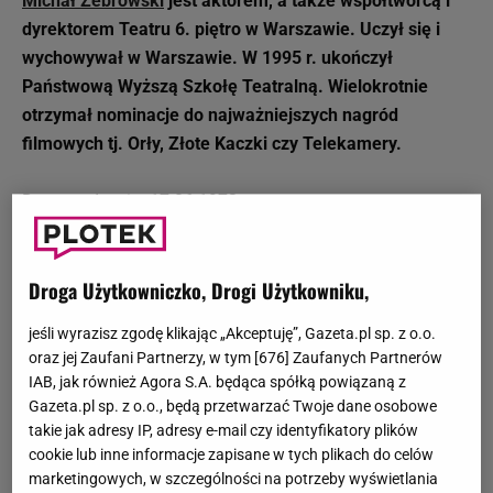
Michał Żebrowski
jest aktorem, a także współtwórcą i
dyrektorem Teatru 6. piętro w Warszawie. Uczył się i
wychowywał w Warszawie. W 1995 r. ukończył
Państwową Wyższą Szkołę Teatralną. Wielokrotnie
otrzymał nominacje do najważniejszych nagród
filmowych tj. Orły, Złote Kaczki czy Telekamery.
Data urodzenia: 17.06.1972 r.
Miejsce urodzenia: Warszawa
Wzrost: 1,88 m.
Facebook: Facebook.com/michalzebrowski
Droga Użytkowniczko, Drogi Użytkowniku,
Instagram: Instagram.com/zebrowski.michal
jeśli wyrazisz zgodę klikając „Akceptuję”, Gazeta.pl sp. z o.o.
Nagrody: Dwie Złote Kaczki (2000, 2005 r.), dwie
oraz jej Zaufani Partnerzy, w tym [
676
] Zaufanych Partnerów
Telekamery (2015, 2016 r.), Fryderyk (2001 r.)
IAB, jak również Agora S.A. będąca spółką powiązaną z
Związki: Aleksandra Adamczyk (2009-obecnie;
Gazeta.pl sp. z o.o., będą przetwarzać Twoje dane osobowe
małżeństwo)
takie jak adresy IP, adresy e-mail czy identyfikatory plików
cookie lub inne informacje zapisane w tych plikach do celów
Dzieci: Franciszek Żebrowski (ur. 2010 r.), Henryk
marketingowych, w szczególności na potrzeby wyświetlania
Żebrowski (ur. 2013 r.)