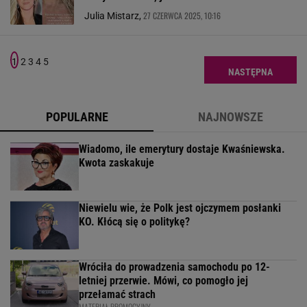
27 CZERWCA 2025, 10:16
Julia Mistarz,
1
2
3
4
5
NASTĘPNA
POPULARNE
NAJNOWSZE
Wiadomo, ile emerytury dostaje Kwaśniewska.
Kwota zaskakuje
Niewielu wie, że Polk jest ojczymem posłanki
KO. Kłócą się o politykę?
Wróciła do prowadzenia samochodu po 12-
letniej przerwie. Mówi, co pomogło jej
przełamać strach
MATERIAŁ PROMOCYJNY