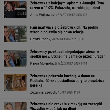
Żebrowska z kolejnym wpisem z Jamajki. Tym
razem o 11:23. Pokazała, co robią jej dzieci
28 PAŹDZIERNIKA 2025, 17:51
Anna Wójtowicz,
Fani martwią się o Żebrowskich. Na profilu
właśnie pojawiła się nowa relacja
28 PAŹDZIERNIKA 2025, 16:13
Dawid Rodak,
Żebrowscy przekazali niepokojące wieści w
środku nocy. Utknęli na Jamajce przez huragan
27 PAŹDZIERNIKA 2025, 07:54
Kinga Molenda,
Żebrowska pokazała kuchnię w domu na
Podhalu. Górska posiadłość pary to prawdziwa
perełka
7 LIPCA 2025, 11:29
Zuzanna Szeloch,
Żebrowska nie czekała z reakcją na zaczepki.
Wszystko widać, jak na dłoni