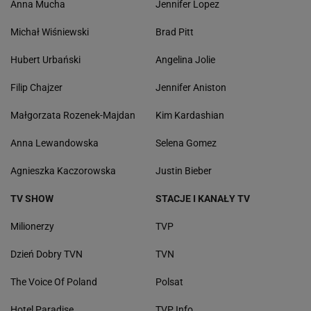
Anna Mucha
Jennifer Lopez
Michał Wiśniewski
Brad Pitt
Hubert Urbański
Angelina Jolie
Filip Chajzer
Jennifer Aniston
Małgorzata Rozenek-Majdan
Kim Kardashian
Anna Lewandowska
Selena Gomez
Agnieszka Kaczorowska
Justin Bieber
TV SHOW
STACJE I KANAŁY TV
Milionerzy
TVP
Dzień Dobry TVN
TVN
The Voice Of Poland
Polsat
Hotel Paradise
TVP Info