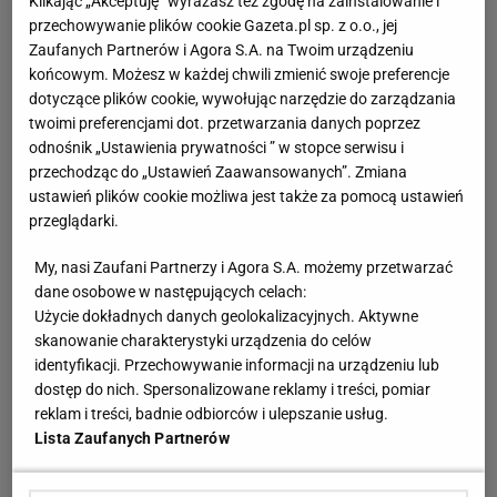
Klikając „Akceptuję” wyrażasz też zgodę na zainstalowanie i
nagrodzony Złotą Kaczką. Otrzymał także pierwszą
przechowywanie plików cookie Gazeta.pl sp. z o.o., jej
nominację do Złotego Orła. W tym samym roku wydał
Zaufanych Partnerów i Agora S.A. na Twoim urządzeniu
płytę "Zakochany Pan Tadeusz", na której zostały nagrane
końcowym. Możesz w każdej chwili zmienić swoje preferencje
dotyczące plików cookie, wywołując narzędzie do zarządzania
fragmenty poematu - album uzyskał status złotej płyty. W
twoimi preferencjami dot. przetwarzania danych poprzez
2001 r. zagrał główną rolę w filmie "Wiedźmin", za którą
odnośnik „Ustawienia prywatności ” w stopce serwisu i
otrzymał kolejne nominacje do nagród (Złota Kaczka i
przechodząc do „Ustawień Zaawansowanych”. Zmiana
Orły). Ukazał się także serial o tym samym tytule. Nagrał
ustawień plików cookie możliwa jest także za pomocą ustawień
kolejny album "Lubię, kiedy kobieta" - został laureatem
przeglądarki.
Fryderyka. W latach 2002-2003 r. ukazały się trzy albumy
My, nasi Zaufani Partnerzy i Agora S.A. możemy przetwarzać
z serii "Poczytaj mi tato", na którym Żebrowski czyta
dane osobowe w następujących celach:
klasykę polskiej poezji. W kolejnych latach zagrał w
Użycie dokładnych danych geolokalizacyjnych. Aktywne
"Pianiście", "Starej baśni. Kiedy słońce było Bogiem", "Kto
skanowanie charakterystyki urządzenia do celów
nigdy nie żył...", "Pręgach" czy w "Janosik. Prawdziwa
identyfikacji. Przechowywanie informacji na urządzeniu lub
dostęp do nich. Spersonalizowane reklamy i treści, pomiar
historia". Został doceniony za rolę w "Pręgach" - otrzymał
reklam i treści, badnie odbiorców i ulepszanie usług.
drugą Złotą Kaczkę oraz trzecią nominację do Orłów.
Lista Zaufanych Partnerów
Wystąpił w kilku filmach o tematyce historycznej: "Rok
1612" (2007 r.), "1920 Bitwa Warszawska" (2011 r.) czy