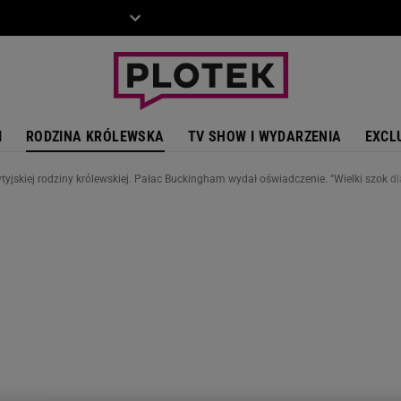
ZIECKO
MOTO
I
RODZINA KRÓLEWSKA
TV SHOW I WYDARZENIA
EXCL
ytyjskiej rodziny królewskiej. Pałac Buckingham wydał oświadczenie. "Wielki szok dla