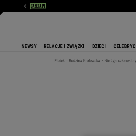
WIADOMOŚCI
NEXT
SPORT
PLOTEK
D
NEWSY
RELACJE I ZWIĄZKI
DZIECI
CELEBRYC
Plotek
Rodzina Królewska
Nie żyje członek br