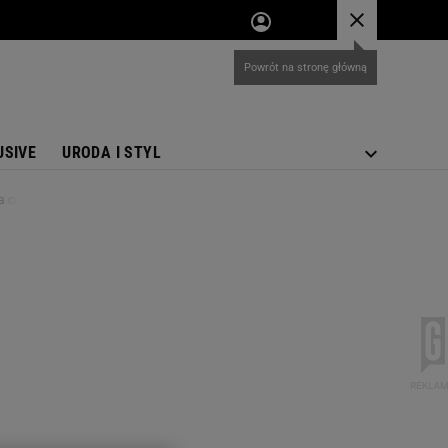
USIVE
URODA I STYL
 całej rodziny"