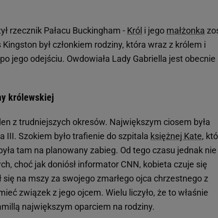
czył rzecznik Pałacu Buckingham -
Król
i jego
małżonka
zos
ingston był członkiem rodziny, która wraz z królem i
po jego odejściu. Owdowiała Lady Gabriella jest obecnie 
ny królewskiej
den z trudniejszych okresów. Największym ciosem była
a III. Szokiem było trafienie do szpitala
księżnej Kate
, kt
ybyła tam na planowany zabieg. Od tego czasu jednak nie
ch, choć jak doniósł informator CNN, kobieta czuje się
ił się na mszy za swojego zmarłego ojca chrzestnego z
eć związek z jego ojcem. Wielu liczyło, że to właśnie
Camillą największym oparciem na rodziny.