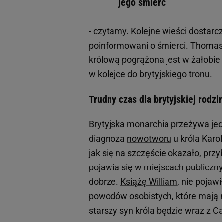
jego śmierć
- czytamy. Kolejne wieści dostar
poinformowani o śmierci. Thomas K
królową pogrążona jest w żałobie 
w kolejce do brytyjskiego tronu.
Trudny czas dla brytyjskiej rodzi
Brytyjska monarchia przeżywa je
diagnoza
nowotworu
u króla Karol
jak się na szczęście okazało, prz
pojawia się w miejscach publiczny
dobrze.
Książę William
, nie pojaw
powodów osobistych, które mają mi
starszy syn króla będzie wraz z 