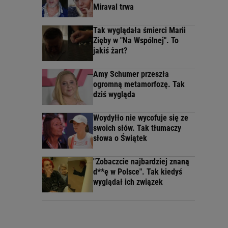
Miraval trwa
Tak wyglądała śmierci Marii
Zięby w "Na Wspólnej". To
jakiś żart?
Amy Schumer przeszła
ogromną metamorfozę. Tak
dziś wygląda
Woydyłło nie wycofuje się ze
swoich słów. Tak tłumaczy
słowa o Świątek
"Zobaczcie najbardziej znaną
d**ę w Polsce". Tak kiedyś
wyglądał ich związek