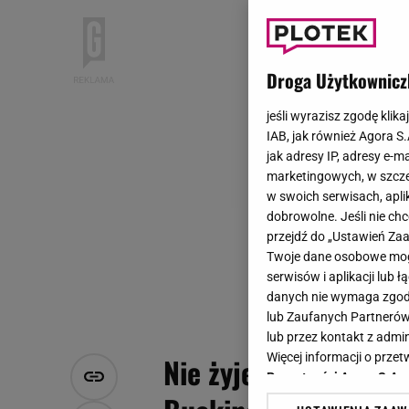
Droga Użytkownicz
jeśli wyrazisz zgodę klika
IAB, jak również Agora S
jak adresy IP, adresy e-m
marketingowych, w szcze
w swoich serwisach, aplik
dobrowolne. Jeśli nie ch
przejdź do „Ustawień Z
Twoje dane osobowe mogą
serwisów i aplikacji lub
danych nie wymaga zgody 
lub Zaufanych Partnerów
lub przez kontakt z admi
Więcej informacji o prz
Nie żyje członek bryt
Prywatności Agora S.A.