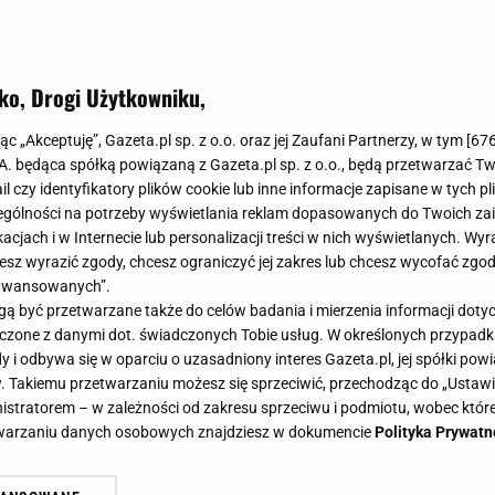
ko, Drogi Użytkowniku,
jąc „Akceptuję”, Gazeta.pl sp. z o.o. oraz jej Zaufani Partnerzy, w tym [
67
.A. będąca spółką powiązaną z Gazeta.pl sp. z o.o., będą przetwarzać T
ail czy identyfikatory plików cookie lub inne informacje zapisane w tych p
gólności na potrzeby wyświetlania reklam dopasowanych do Twoich zain
acjach i w Internecie lub personalizacji treści w nich wyświetlanych. Wyr
cesz wyrazić zgody, chcesz ograniczyć jej zakres lub chcesz wycofać zgo
aawansowanych”.
 być przetwarzane także do celów badania i mierzenia informacji dot
 łączone z danymi dot. świadczonych Tobie usług. W określonych przypad
i odbywa się w oparciu o uzasadniony interes Gazeta.pl, jej spółki powi
. Takiemu przetwarzaniu możesz się sprzeciwić, przechodząc do „Ust
nistratorem – w zależności od zakresu sprzeciwu i podmiotu, wobec które
etwarzaniu danych osobowych znajdziesz w dokumencie
Polityka Prywatn
yjskiej rodziny królewskiej. Pałac