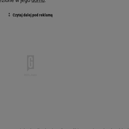
lezione w jego
domu
.