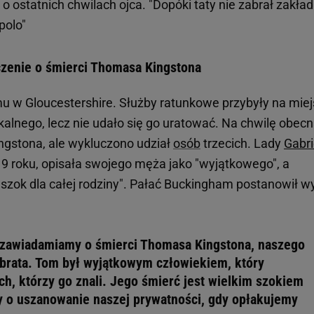
 ostatnich chwilach ojca. "Dopóki taty nie zabrał zakład
polo"
zenie o śmierci Thomasa Kingstona
w Gloucestershire. Służby ratunkowe przybyły na mie
kalnego, lecz nie udało się go uratować. Na chwilę obec
ingstona, ale wykluczono udział
osób
trzecich. Lady
Gabri
 roku, opisała swojego męża jako "wyjątkowego", a
i szok dla całej rodziny". Pałać Buckingham postanowił 
zawiadamiamy o śmierci Thomasa Kingstona, naszego
brata. Tom był wyjątkowym człowiekiem, który
ich, którzy go znali. Jego śmierć jest wielkim szokiem
my o uszanowanie naszej prywatności, gdy opłakujemy