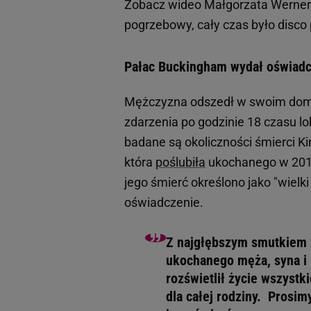
Zobacz wideo
Małgorzata Werner o
pogrzebowy, cały czas było disco 
Pałac Buckingham wydał oświadc
Mężczyzna odszedł w swoim domu 
zdarzenia po godzinie 18 czasu lo
badane są okoliczności śmierci K
która
poślubiła
ukochanego w 2019
jego śmierć określono jako "wielk
oświadczenie.
Z najgłębszym smutkiem 
ukochanego męża, syna i 
rozświetlił życie wszystk
dla całej rodziny. Prosi