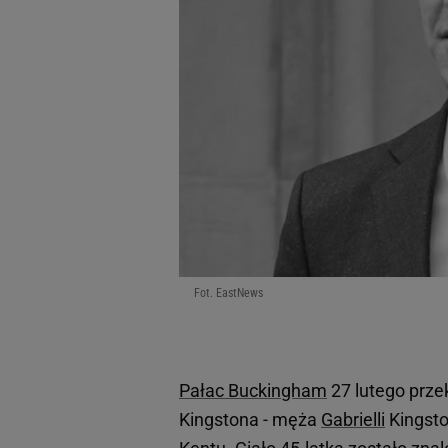
Fot. EastNews
Pałac Buckingham
27 lutego prz
Kingstona - męża
Gabrielli
Kingston