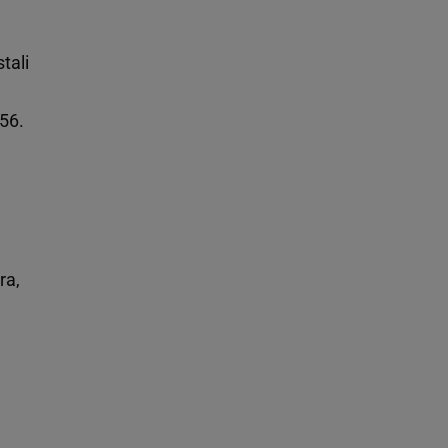
tali
56.
óra,