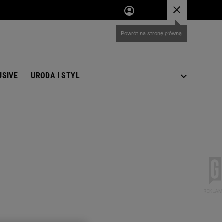
USIVE
URODA I STYL