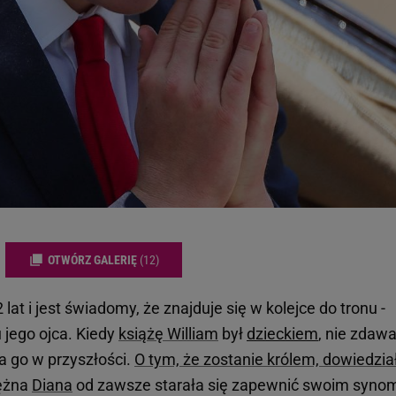
OTWÓRZ GALERIĘ
(12)
lat i jest świadomy, że znajduje się w kolejce do tronu -
 jego ojca. Kiedy
książę William
był
dzieckiem
, nie zdawa
a go w przyszłości.
O tym, że zostanie królem, dowiedział
iężna
Diana
od zawsze starała się zapewnić swoim synom