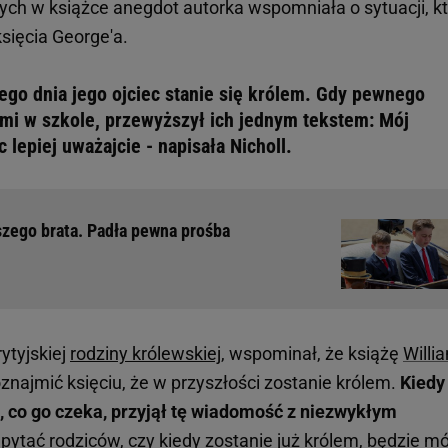
ych w książce anegdot autorka wspomniała o sytuacji, k
sięcia George'a.
go dnia jego ojciec stanie się królem. Gdy pewnego
ami w szkole, przewyższył ich jednym tekstem: Mój
 lepiej uważajcie - napisała Nicholl.
szego brata. Padła pewna prośba
ytyjskiej
rodziny królewskiej
, wspominał, że książę
Willi
znajmić księciu, że w przyszłości zostanie królem.
Kiedy
, co go czeka, przyjął tę wiadomość z niezwykłym
pytać rodziców, czy kiedy zostanie już królem, będzie m