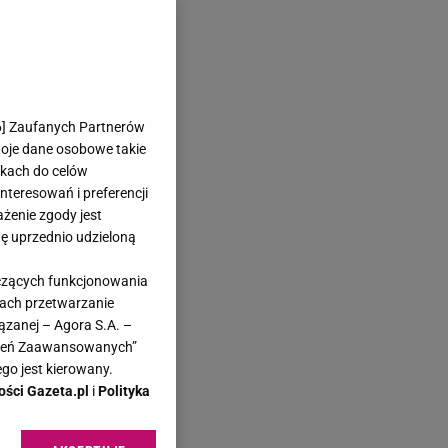
6
] Zaufanych Partnerów
woje dane osobowe takie
likach do celów
teresowań i preferencji
ażenie zgody jest
dę uprzednio udzieloną
yczących funkcjonowania
kach przetwarzanie
ązanej – Agora S.A. –
awień Zaawansowanych”
go jest kierowany.
ości Gazeta.pl
i
Polityka