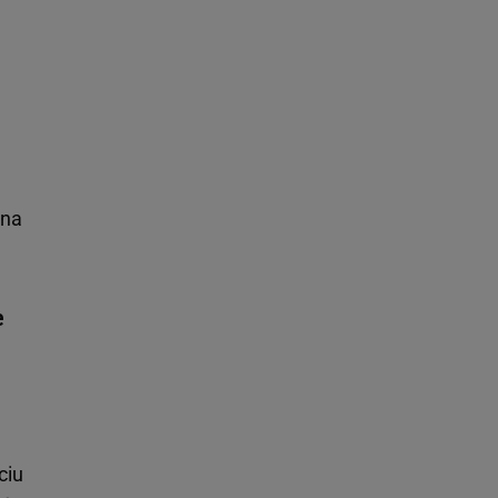
ina
e
ciu