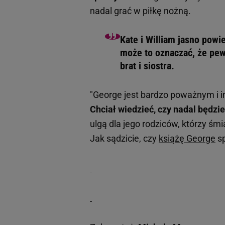
nadal grać w piłkę nożną.
Kate i William jasno powi
może to oznaczać, że pew
brat i siostra.
"George jest bardzo poważnym i i
Chciał wiedzieć, czy nadal będzi
ulgą dla jego rodziców, którzy śmi
Jak sądzicie, czy
książę George
sp