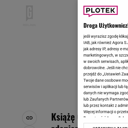
Droga Użytkownicz
jeśli wyrazisz zgodę klika
IAB, jak również Agora S
jak adresy IP, adresy e-m
marketingowych, w szcze
w swoich serwisach, aplik
dobrowolne. Jeśli nie ch
przejdź do „Ustawień Z
Twoje dane osobowe mogą
serwisów i aplikacji lub
danych nie wymaga zgody 
lub Zaufanych Partnerów
lub przez kontakt z admi
Więcej informacji o prz
Książę George wdał 
Prywatności Agora S.A.