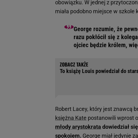
obowiązku. W jednej z przytoczon
miała podobno miejsce w szkole k
George rozumie, że pewne
razu pokłócił się z koleg
ojciec będzie królem, więc
To książę Louis powiedział do star
Robert Lacey, który jest znawcą br
księżna Kate
postanowili wprost o
młody arystokrata
dowiedział się
spokojem.
George miał jedynie za