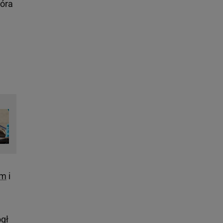
tóra
am
i
ógł