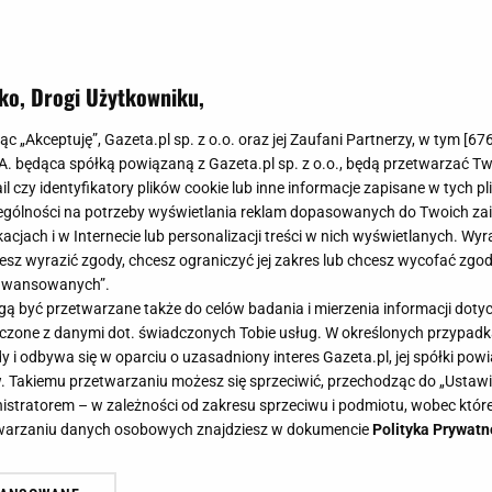
ko, Drogi Użytkowniku,
jąc „Akceptuję”, Gazeta.pl sp. z o.o. oraz jej Zaufani Partnerzy, w tym [
67
.A. będąca spółką powiązaną z Gazeta.pl sp. z o.o., będą przetwarzać T
ail czy identyfikatory plików cookie lub inne informacje zapisane w tych p
gólności na potrzeby wyświetlania reklam dopasowanych do Twoich zain
acjach i w Internecie lub personalizacji treści w nich wyświetlanych. Wyr
cesz wyrazić zgody, chcesz ograniczyć jej zakres lub chcesz wycofać zgo
aawansowanych”.
 być przetwarzane także do celów badania i mierzenia informacji dot
 łączone z danymi dot. świadczonych Tobie usług. W określonych przypad
i odbywa się w oparciu o uzasadniony interes Gazeta.pl, jej spółki powi
. Takiemu przetwarzaniu możesz się sprzeciwić, przechodząc do „Ust
nistratorem – w zależności od zakresu sprzeciwu i podmiotu, wobec które
etwarzaniu danych osobowych znajdziesz w dokumencie
Polityka Prywatn
się w sprzeczkę w szkole. Jednym