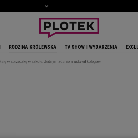
ZIECKO
MOTO
I
RODZINA KRÓLEWSKA
TV SHOW I WYDARZENIA
EXCL
 się w sprzeczkę w szkole. Jednym zdaniem ustawił kolegów