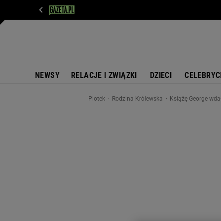
WIADOMOŚCI
NEXT
SPORT
PLOTEK
D
NEWSY
RELACJE I ZWIĄZKI
DZIECI
CELEBRYC
Plotek
Rodzina Królewska
Książę George wdał