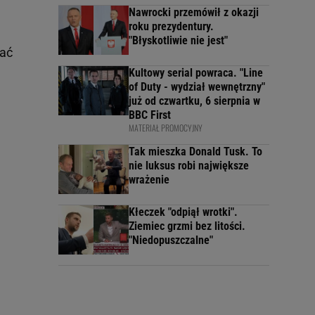
Nawrocki przemówił z okazji
roku prezydentury.
"Błyskotliwie nie jest"
wać
Kultowy serial powraca. "Line
of Duty - wydział wewnętrzny"
już od czwartku, 6 sierpnia w
BBC First
MATERIAŁ PROMOCYJNY
Tak mieszka Donald Tusk. To
nie luksus robi największe
wrażenie
Kłeczek "odpiął wrotki".
Ziemiec grzmi bez litości.
"Niedopuszczalne"