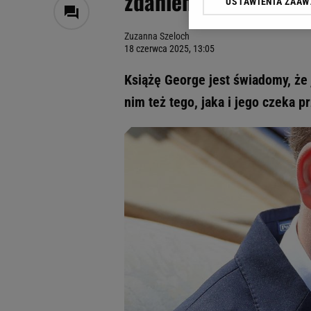
zdaniem ustawił kol
USTAWIENIA ZAA
Klikając „Akceptuję” wyra
Zaufanych Partnerów i A
Zuzanna Szeloch
dotyczące plików cookie,
18 czerwca 2025, 13:05
odnośnik „Ustawienia pr
plików cookie możliwa je
Książę George jest świadomy, że 
My, nasi Zaufani Partne
nim też tego, jaka i jego czeka 
Użycie dokładnych danych
Przechowywanie informacji
badnie odbiorców i uleps