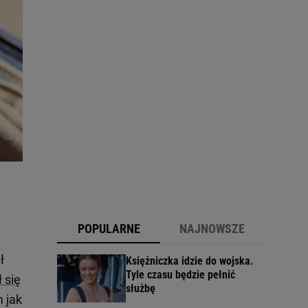
POPULARNE
NAJNOWSZE
ł
Księżniczka idzie do wojska.
Tyle czasu będzie pełnić
 się
służbę
 jak