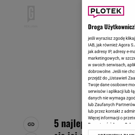
Droga Użytkownicz
jeśli wyrazisz zgodę klika
IAB, jak również Agora S
jak adresy IP, adresy e-m
marketingowych, w szcze
w swoich serwisach, aplik
dobrowolne. Jeśli nie ch
przejdź do „Ustawień Z
Twoje dane osobowe mogą
serwisów i aplikacji lub
danych nie wymaga zgody 
lub Zaufanych Partnerów
lub przez kontakt z admi
Więcej informacji o prz
5 najlepszych sukien
Prywatności Agora S.A.