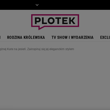
ZIECKO
MOTO
I
RODZINA KRÓLEWSKA
TV SHOW I WYDARZENIA
EXCL
żnej Kate na jesień. Zainspiruj się jej eleganckim stylem