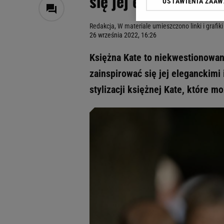
się jej eleganckim s
USTAWIENIA ZAA
Klikając „Akceptuję” wyra
Zaufanych Partnerów i A
Redakcja, W materiale umieszczono linki i grafi
dotyczące plików cookie,
26 września 2022, 16:26
odnośnik „Ustawienia pr
plików cookie możliwa je
Księżna Kate to niekwestionowan
My, nasi Zaufani Partne
zainspirować się jej eleganckim
Użycie dokładnych danych
stylizacji księżnej Kate, które m
Przechowywanie informacji
badnie odbiorców i uleps