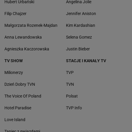
Hubert Urbański
Angelina Jolie
Filip Chajzer
Jennifer Aniston
Małgorzata Rozenek-Majdan
Kim Kardashian
Anna Lewandowska
Selena Gomez
Agnieszka Kaczorowska
Justin Bieber
TV SHOW
STACJE I KANAŁY TV
Milionerzy
TVP
Dzień Dobry TVN
TVN
The Voice Of Poland
Polsat
Hotel Paradise
TVP Info
Love Island
Taniec z gwiazdami