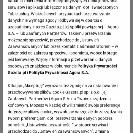
badania i mierzenia informacji dotyczących funkcjonowania
serwisów i aplikacji lub łączone z danymi dot. świadczonych
Tobie usług. W określonych przypadkach przetwarzanie
danych nie wymaga zgody i odbywa się w oparciu o
uzasadniony interes Gazeta.pl, jej spółki powiązanej – Agora
S.A. – lub Zaufanych Partnerów. Takiemu przetwarzaniu
możesz się sprzeciwić, przechodząc do „Ustawień
Zaawansowanych” lub przez kontakt z administratorem – w
zależności od zakresu sprzeciwu i podmiotu, wobec którego
jest kierowany. Więcej informacji o przetwarzaniu danych
osobowych znajdziesz w dokumencie
Polityka Prywatności
Gazeta.pl
i
Polityka Prywatności Agora S.A.
Klikając „Akceptuję” wyrażasz też zgodę na zainstalowanie i
przechowywanie plików cookie Gazeta.pl sp. z o.o., jej
Zaufanych Partnerów i Agora S.A. na Twoim urządzeniu
końcowym. Możesz w każdej chwili zmienić swoje preferencje
dotyczące plików cookie, wywołując narzędzie do zarządzania
twoimi preferencjami dot. przetwarzania danych poprzez
odnośnik „Ustawienia prywatności ” w stopce serwisu i
przechodząc do „Ustawień Zaawansowanych”. Zmiana