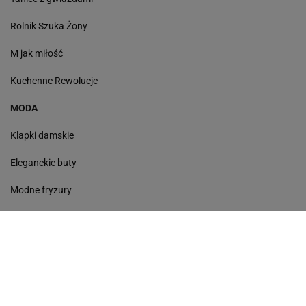
Rolnik Szuka Żony
M jak miłość
Kuchenne Rewolucje
MODA
Klapki damskie
Eleganckie buty
Modne fryzury
Sneakersy
Monde torebki
Ażurowe klapki
Kurtka z wełny