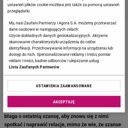
ustawień plików cookie możliwa jest także za pomocą ustawień
przeglądarki.
My, nasi Zaufani Partnerzy i Agora S.A. możemy przetwarzać
dane osobowe w następujących celach:
Zobacz wideo
Żona Adamczyka poznała Brada
Użycie dokładnych danych geolokalizacyjnych. Aktywne
Pitta. Jest zachwycona
skanowanie charakterystyki urządzenia do celów
identyfikacji. Przechowywanie informacji na urządzeniu lub
dostęp do nich. Spersonalizowane reklamy i treści, pomiar
Brad Pitt liczył na odnowienie kontaktu z dziećmi w
reklam i treści, badnie odbiorców i ulepszanie usług.
Lista Zaufanych Partnerów
ich 17. urodziny. To jednak się nie udało
Brad Pitt liczył na to, że spotka się z Knoxem i
USTAWIENIA ZAAWANSOWANE
Vivienne w dzień ich 17. urodzin. Jak donosi źródło
zagranicznego portalu Daily
Mail
, aktor robi
AKCEPTUJĘ
wszystko, aby naprawić relacje z pociechami.
"Brad
błaga o ostatnią szansę, aby znowu się z nimi
spotkać i naprawić relacje, mimo że wie, że szanse