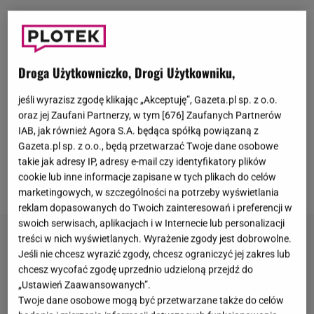
Knox i Vivienne, czyli bliźniaki
Angeliny Jolie
i
Brada
Pitta
, przyszły na świat 12 lipca 2008 roku. W
Droga Użytkowniczko, Drogi Użytkowniku,
ostatnich latach media coraz częściej donoszą o
jeśli wyrazisz zgodę klikając „Akceptuję”, Gazeta.pl sp. z o.o.
problemach w relacjach Brada Pitta z
dziećmi
. Po
oraz jej Zaufani Partnerzy, w tym [
676
] Zaufanych Partnerów
rozstaniu z
Jolie
więzi aktora z potomstwem
IAB, jak również Agora S.A. będąca spółką powiązaną z
wyraźnie się osłabiły. 61-latek chciał odbudować
Gazeta.pl sp. z o.o., będą przetwarzać Twoje dane osobowe
relacje z bliźniakami przed ich 17. urodzinami. To się
takie jak adresy IP, adresy e-mail czy identyfikatory plików
cookie lub inne informacje zapisane w tych plikach do celów
jednak nie udało.
Knox miał tego dnia inne plany.
marketingowych, w szczególności na potrzeby wyświetlania
reklam dopasowanych do Twoich zainteresowań i preferencji w
swoich serwisach, aplikacjach i w Internecie lub personalizacji
treści w nich wyświetlanych. Wyrażenie zgody jest dobrowolne.
Jeśli nie chcesz wyrazić zgody, chcesz ograniczyć jej zakres lub
chcesz wycofać zgodę uprzednio udzieloną przejdź do
„Ustawień Zaawansowanych”.
Twoje dane osobowe mogą być przetwarzane także do celów