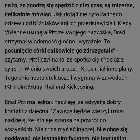
na to, że zgodzą się spędzić z nim czas, są mizerne,
delikatnie mówiąc.
Jak dotąd nie było żadnego
odzewu od bliźniaków ani ich przedstawicieli. Kiedy
Vivienne usunęła Pitt ze swojego nazwiska, Brad
otrzymał wiadomość głośno i wyraźnie.
To
posunięcie córki całkowicie go zdruzgotało"
-
czytamy. Pitt liczył na to, że spotka się chociaż z
synem. W dniu swoich urodzin Knox miał inne plany.
Tego dnia nastolatek uczcił wygraną w zawodach
IKF Point Muay Thai and Kickboxing.
Brad Pitt ma jednak nadzieję, że odzyska dobry
kontakt z dziećmi. "Zawsze będzie wierzył i miał
nadzieję, że istnieje szansa na powrót do
wszystkich. Nie chce myśleć inaczej
. Nie chce się
poddawać, nie jest takim facetem, nie jest takim