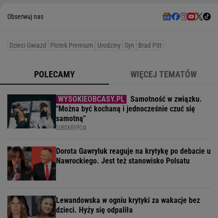
Obserwuj nas
Dzieci Gwiazd
Plotek Premium
Urodziny
Syn
Brad Pitt
POLECAMY
WIĘCEJ TEMATÓW
Samotność w związku.
"Można być kochaną i jednocześnie czuć się
samotną"
SUBSKRYPCJA
Dorota Gawryluk reaguje na krytykę po debacie u
Nawrockiego. Jest też stanowisko Polsatu
Lewandowska w ogniu krytyki za wakacje bez
dzieci. Hyży się odpaliła