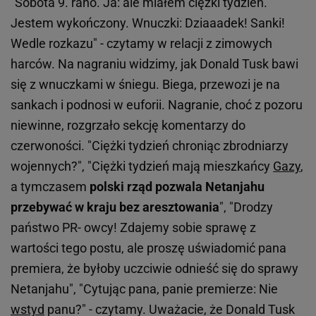
"Sobota 9. rano. Ja: ale miałem ciężki tydzień.
Jestem wykończony. Wnuczki: Dziaaadek! Sanki!
Wedle rozkazu" - czytamy w relacji z zimowych
harców. Na nagraniu widzimy, jak Donald Tusk bawi
się z wnuczkami w śniegu. Biega, przewozi je na
sankach i podnosi w euforii. Nagranie, choć z pozoru
niewinne, rozgrzało sekcję komentarzy do
czerwoności. "Ciężki tydzień chroniąc zbrodniarzy
wojennych?", "Ciężki tydzień mają mieszkańcy
Gazy
,
a tymczasem
polski rząd pozwala Netanjahu
przebywać w kraju bez aresztowania
", "Drodzy
państwo PR- owcy! Zdajemy sobie sprawę z
wartości tego postu, ale proszę uświadomić pana
premiera, że byłoby uczciwie odnieść się do sprawy
Netanjahu", "Cytując pana, panie premierze: Nie
wstyd
panu?" - czytamy. Uważacie, że Donald Tusk