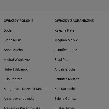
GWIAZDY POLSKIE
GWIAZDY ZAGRANICZNE
Doda
Księżna Kate
Kinga Rusin
Meghan Markle
Anna Mucha
Jennifer Lopez
Michał Wiśniewski
Brad Pitt
Hubert Urbański
Angelina Jolie
Filip Chajzer
Jennifer Aniston
Małgorzata Rozenek-Majdan
Kim Kardashian
Anna Lewandowska
Selena Gomez
Agnieszka Kaczorowska
Justin Bieber