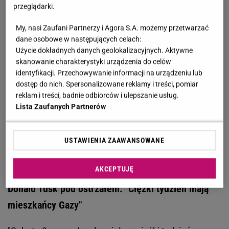
przeglądarki.
My, nasi Zaufani Partnerzy i Agora S.A. możemy przetwarzać
dane osobowe w następujących celach:
Użycie dokładnych danych geolokalizacyjnych. Aktywne
skanowanie charakterystyki urządzenia do celów
identyfikacji. Przechowywanie informacji na urządzeniu lub
dostęp do nich. Spersonalizowane reklamy i treści, pomiar
reklam i treści, badnie odbiorców i ulepszanie usług.
Lista Zaufanych Partnerów
USTAWIENIA ZAAWANSOWANE
Zobacz wideo
Donald Tusk: Polska będzie silna jak
nigdy, a Bałtyk dobrze chroniony
AKCEPTUJĘ
Donald Tusk pod ostrzałem. "Ciężki tydzień mają
mieszkańcy Gazy"