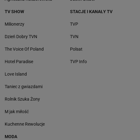
TV SHOW
STACJE I KANAŁY TV
Milionerzy
TVP
Dzień Dobry TVN
TVN
The Voice Of Poland
Polsat
Hotel Paradise
TVP Info
Love Island
Taniec z gwiazdami
Rolnik Szuka Żony
M jak miłość
Kuchenne Rewolucje
MODA