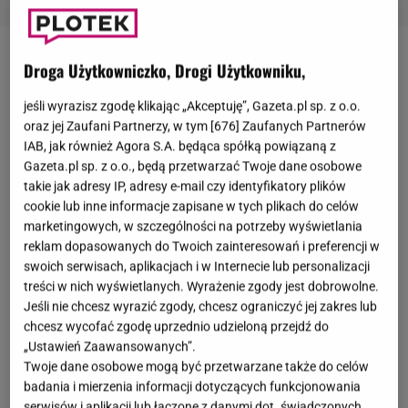
Donald Tusk
przychylił się do prośby
Andrzeja Dudy
i
Droga Użytkowniczko, Drogi Użytkowniku,
potwierdził, że polski rząd zapewni najwyższym
jeśli wyrazisz zgodę klikając „Akceptuję”, Gazeta.pl sp. z o.o.
rangą przedstawicielom Izraela bezpieczeństwo w
oraz jej Zaufani Partnerzy, w tym [
676
] Zaufanych Partnerów
czasie obchodów uroczystości 80. rocznicy
IAB, jak również Agora S.A. będąca spółką powiązaną z
Gazeta.pl sp. z o.o., będą przetwarzać Twoje dane osobowe
wyzwolenia Auschwitz-Birkenau. Decyzja polityka
takie jak adresy IP, adresy e-mail czy identyfikatory plików
oburzyła wiele osób, ponieważ
wśród gości ma
cookie lub inne informacje zapisane w tych plikach do celów
pojawić się premier Izraela
objęty nakazem
marketingowych, w szczególności na potrzeby wyświetlania
reklam dopasowanych do Twoich zainteresowań i preferencji w
aresztowania. "Netanjahu jest ścigany za zbrodnie
swoich serwisach, aplikacjach i w Internecie lub personalizacji
wojenne przez Międzynarodowy Trybunał Karny" -
treści w nich wyświetlanych. Wyrażenie zgody jest dobrowolne.
grzmiał Adrian Zandberg z Partii Razem. Podczas
Jeśli nie chcesz wyrazić zgody, chcesz ograniczyć jej zakres lub
chcesz wycofać zgodę uprzednio udzieloną przejdź do
gdy w sieci toczy się prawdziwa burza,
premier
„Ustawień Zaawansowanych”.
wybrał się z wnuczkami na... sanki. Internauci nie
Twoje dane osobowe mogą być przetwarzane także do celów
dali mu spokoju.
badania i mierzenia informacji dotyczących funkcjonowania
serwisów i aplikacji lub łączone z danymi dot. świadczonych