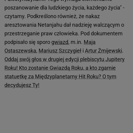
poszanowanie dla ludzkiego życia, każdego życia" -
czytamy. Podkreślono również, że nakaz
aresztowania Netanjahu dał nadzieję walczącym o
przestrzeganie praw człowieka. Pod dokumentem
podpisało się sporo
gwiazd
, m.in.
Maja
Ostaszewska
,
Mariusz Szczygieł
i
Artur Żmijewski
.
Oddaj swój głos w drugiej edycji plebiscytu Jupitery
Roku! Kto zostanie Gwiazdą Roku, a kto zgarnie
statuetkę za Międzyplanetarny Hit Roku? O tym
decydujesz Ty!