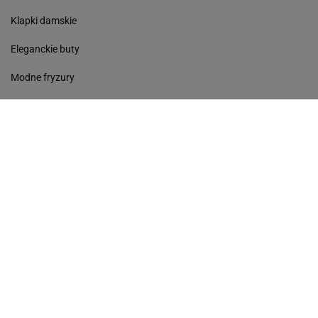
Klapki damskie
Eleganckie buty
Modne fryzury
Sneakersy
Monde torebki
Ażurowe klapki
Kurtka z wełny
Czółenka
Sukienki wyprzedaż
Skórzane klapki
Perfumy damskie