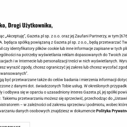
ko, Drogi Użytkowniku,
jąc „Akceptuję”, Gazeta.pl sp. z o.o. oraz jej Zaufani Partnerzy, w tym [
67
.A. będąca spółką powiązaną z Gazeta.pl sp. z o.o., będą przetwarzać T
ail czy identyfikatory plików cookie lub inne informacje zapisane w tych p
gólności na potrzeby wyświetlania reklam dopasowanych do Twoich zain
acjach i w Internecie lub personalizacji treści w nich wyświetlanych. Wyr
cesz wyrazić zgody, chcesz ograniczyć jej zakres lub chcesz wycofać zgo
aawansowanych”.
 być przetwarzane także do celów badania i mierzenia informacji dot
 łączone z danymi dot. świadczonych Tobie usług. W określonych przypad
i odbywa się w oparciu o uzasadniony interes Gazeta.pl, jej spółki powi
. Takiemu przetwarzaniu możesz się sprzeciwić, przechodząc do „Ust
nistratorem – w zależności od zakresu sprzeciwu i podmiotu, wobec które
etwarzaniu danych osobowych znajdziesz w dokumencie
Polityka Prywatn
olącej Marlence" z "Kogla-mogla". 