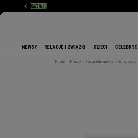
WIADOMOŚCI
NEXT
SPORT
PLOTEK
D
NEWSY
RELACJE I ZWIĄZKI
DZIECI
CELEBRYC
Plotek
Newsy
Pozostałe newsy
Skrzynecka 