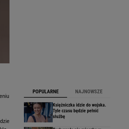
POPULARNE
NAJNOWSZE
eniu
Księżniczka idzie do wojska.
Tyle czasu będzie pełnić
służbę
ędzie