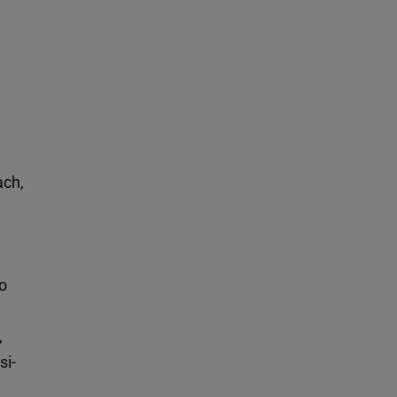
ach,
ło
,
si-