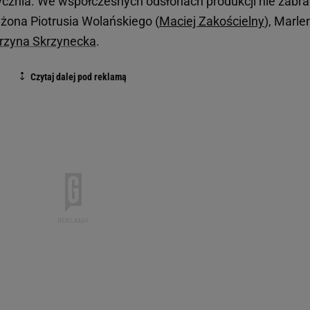
ycznia. We współczesnych odsłonach produkcji nie zabra
 żona Piotrusia Wolańskiego (
Maciej Zakościelny
), Marle
rzyna Skrzynecka
.