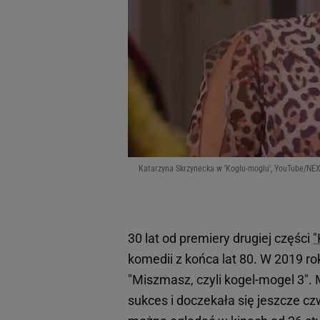
Katarzyna Skrzynecka w 'Koglu-moglu', YouTube/N
30 lat od premiery drugiej części
"
komedii z końca lat 80. W 2019 ro
"Miszmasz, czyli kogel-mogel 3".
sukces i doczekała się jeszcze czw