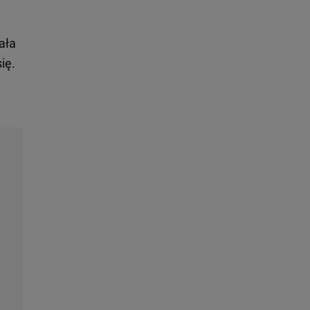
ała
ię.