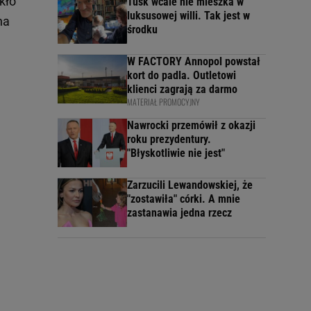
kło
Tusk wcale nie mieszka w
luksusowej willi. Tak jest w
na
środku
W FACTORY Annopol powstał
kort do padla. Outletowi
klienci zagrają za darmo
MATERIAŁ PROMOCYJNY
Nawrocki przemówił z okazji
roku prezydentury.
"Błyskotliwie nie jest"
Zarzucili Lewandowskiej, że
"zostawiła" córki. A mnie
zastanawia jedna rzecz