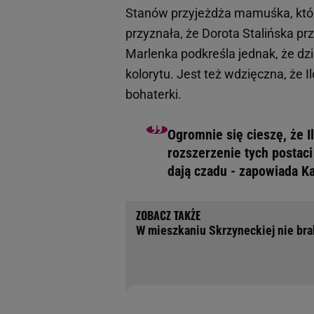
Stanów przyjeżdża mamuśka, któr
przyznała, że Dorota Stalińska pr
Marlenka podkreśla jednak, że d
kolorytu. Jest też wdzięczna, że 
bohaterki.
Ogromnie się cieszę, że I
rozszerzenie tych postac
dają czadu - zapowiada K
W mieszkaniu Skrzyneckiej nie brak