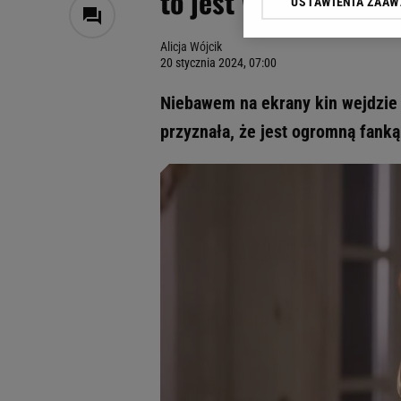
to jest wdzięczna Łe
USTAWIENIA ZAA
Klikając „Akceptuję” wyra
Zaufanych Partnerów i A
Alicja Wójcik
dotyczące plików cookie,
20 stycznia 2024, 07:00
odnośnik „Ustawienia pr
plików cookie możliwa je
Niebawem na ekrany kin wejdzie 
My, nasi Zaufani Partne
przyznała, że jest ogromną fanką 
Użycie dokładnych danych
Przechowywanie informacji
badnie odbiorców i uleps