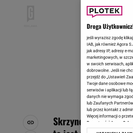
Droga Użytkownicz
jeśli wyrazisz zgodę klika
IAB, jak również Agora S
jak adresy IP, adresy e-m
marketingowych, w szcze
w swoich serwisach, aplik
dobrowolne. Jeśli nie ch
przejdź do „Ustawień Z
Twoje dane osobowe mogą
serwisów i aplikacji lub
danych nie wymaga zgody 
lub Zaufanych Partnerów
lub przez kontakt z admi
Więcej informacji o prz
Skrzynecka o "dziam
Prywatności Agora S.A.