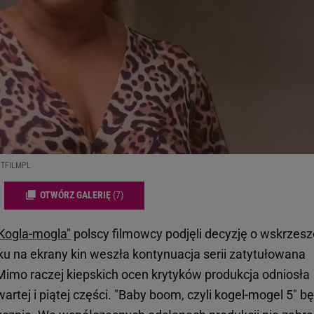
EXTFILMPL
OTWÓRZ GALERIĘ
(7)
Kogla-mogla"
polscy filmowcy podjęli decyzję o wskrzesz
ku na ekrany kin weszła kontynuacja serii zatytułowana
 Mimo raczej kiepskich ocen krytyków produkcja odniosła
artej i piątej części. "Baby boom, czyli kogel-mogel 5" b