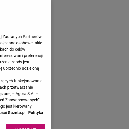
6
] Zaufanych Partnerów
woje dane osobowe takie
likach do celów
teresowań i preferencji
ażenie zgody jest
dę uprzednio udzieloną
yczących funkcjonowania
kach przetwarzanie
ązanej – Agora S.A. –
awień Zaawansowanych”
go jest kierowany.
ości Gazeta.pl
i
Polityka
Za