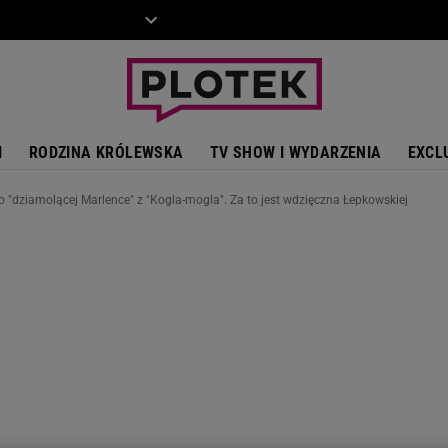
ZIECKO
MOTO
I
RODZINA KRÓLEWSKA
TV SHOW I WYDARZENIA
EXCL
o "dziamolącej Marlence" z "Kogla-mogla". Za to jest wdzięczna Łepkowskiej