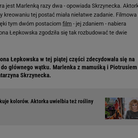
a jest Marlenką razy dwa - opowiada Skrzynecka. Aktor
zy kreowaniu tej postać miała niełatwe zadanie. Filmowa
zięki tym dwóm postaciom
film
- jej zdaniem - nabiera
Ilona Łepkowska zgodziła się tak rozbudować te dwie
lona Łepkowska w tej piątej części zdecydowała się na
i do głównego wątku. Marlenka z mamuśką i Piotrusiem
atarzyna Skrzynecka.
uje kolorów. Aktorka uwielbia też rośliny