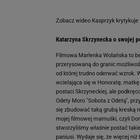
Zobacz wideo
Kasprzyk krytykuje
Katarzyna Skrzynecka o swojej po
Filmowa Marlenka Wolańska to be
przerysowaną do granic możliwoś
od której trudno oderwać wzrok. W
wcielająca się w Honoratę, matkę 
postaci Skrzyneckiej, ale podkręc
Odety Moro "Sobota z Odetą", przyz
się zbudować taką grubą kreską n
mojej filmowej mamuśki, czyli Doro
stworzyliśmy właśnie postać taki
paniusi. Wydaje się, że więcej niż