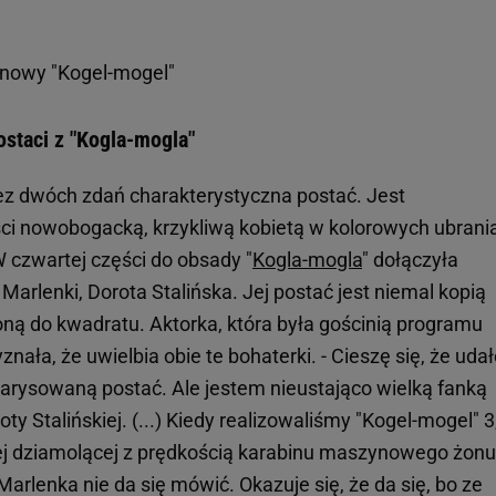
 nowy "Kogel-mogel"
staci z "Kogla-mogla"
z dwóch zdań charakterystyczna postać. Jest
ci nowobogacką, krzykliwą kobietą w kolorowych ubrani
 czwartej części do obsady "
Kogla-mogla
" dołączyła
Marlenki, Dorota Stalińska. Jej postać jest niemal kopią
oną do kwadratu. Aktorka, która była gościnią programu
nała, że uwielbia obie te bohaterki. - Cieszę się, że uda
arysowaną postać. Ale jestem nieustająco wielką fanką
ty Stalińskiej. (...) Kiedy realizowaliśmy "Kogel-mogel" 3
ej dziamolącej z prędkością karabinu maszynowego żonu
 Marlenka nie da się mówić. Okazuje się, że da się, bo ze