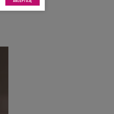
AKCEPTUJĘ
l sp. z o.o., jej
ić swoje preferencje
arzania danych poprzez
ych”. Zmiana ustawień
ach:
 celów identyfikacji.
omiar reklam i treści,