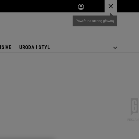
USIVE
URODA I STYL