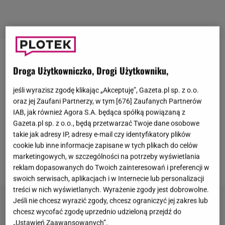
Nina Tyrka
przed laty występowała na
Droga Użytkowniczko, Drogi Użytkowniku,
parkiecie programu "
Taniec z Gwiazdami
".
Szlifowała umiejętności taneczne takich sław jak
jeśli wyrazisz zgodę klikając „Akceptuję”, Gazeta.pl sp. z o.o.
oraz jej Zaufani Partnerzy, w tym [
676
] Zaufanych Partnerów
Piotr Gruszka czy
Marcin Miller
. W związek ze
IAB, jak również Agora S.A. będąca spółką powiązaną z
znanym choreografem weszła nieco wcześniej, bo w
Gazeta.pl sp. z o.o., będą przetwarzać Twoje dane osobowe
2006 roku, jednak ta relacja nie przetrwała próby
takie jak adresy IP, adresy e-mail czy identyfikatory plików
cookie lub inne informacje zapisane w tych plikach do celów
czasu. Owocem miłości
tancerzy
jest córka Carmen
marketingowych, w szczególności na potrzeby wyświetlania
Egurrola
.
reklam dopasowanych do Twoich zainteresowań i preferencji w
swoich serwisach, aplikacjach i w Internecie lub personalizacji
treści w nich wyświetlanych. Wyrażenie zgody jest dobrowolne.
Jeśli nie chcesz wyrazić zgody, chcesz ograniczyć jej zakres lub
chcesz wycofać zgodę uprzednio udzieloną przejdź do
„Ustawień Zaawansowanych”.