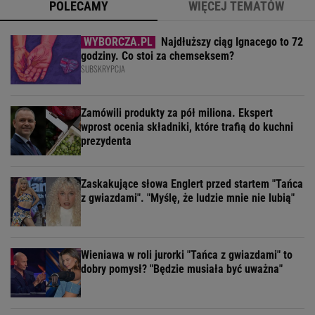
POLECAMY
WIĘCEJ TEMATÓW
Najdłuższy ciąg Ignacego to 72
godziny. Co stoi za chemseksem?
SUBSKRYPCJA
Zamówili produkty za pół miliona. Ekspert
wprost ocenia składniki, które trafią do kuchni
prezydenta
Zaskakujące słowa Englert przed startem "Tańca
z gwiazdami". "Myślę, że ludzie mnie nie lubią"
Wieniawa w roli jurorki "Tańca z gwiazdami" to
dobry pomysł? "Będzie musiała być uważna"