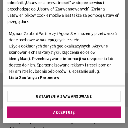
odnośnik „Ustawienia prywatności ” w stopce serwisu i
przechodząc do „Ustawień Zaawansowanych”. Zmiana
ustawień plików cookie możliwa jest także za pomocą ustawień
przeglądarki.
My, nasi Zaufani Partnerzy i Agora S.A. możemy przetwarzać
dane osobowe w następujących celach:
Użycie dokładnych danych geolokalizacyjnych. Aktywne
Zobacz wideo
Jędrzejczyk do Nowakowskiej w
skanowanie charakterystyki urządzenia do celów
identyfikacji. Przechowywanie informacji na urządzeniu lub
„DDD": Jesteś sprzeczna sama ze sobą!
dostęp do nich. Spersonalizowane reklamy i treści, pomiar
reklam i treści, badnie odbiorców i ulepszanie usług.
Lista Zaufanych Partnerów
Woźniak-Starak o rozstaniu z Edwardem
Miszczakiem. Nie zamyka przed nim drzwi
USTAWIENIA ZAAWANSOWANE
AKCEPTUJĘ
Nina Tyrka przeszła z telewizji do warzywniaka.