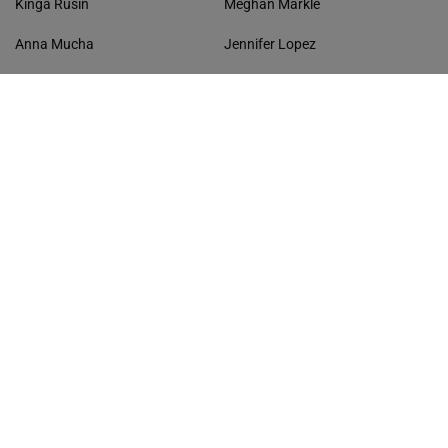
Kinga Rusin
Meghan Markle
Anna Mucha
Jennifer Lopez
Michał Wiśniewski
Brad Pitt
Hubert Urbański
Angelina Jolie
Filip Chajzer
Jennifer Aniston
Małgorzata Rozenek-Majdan
Kim Kardashian
Anna Lewandowska
Selena Gomez
Agnieszka Kaczorowska
Justin Bieber
TV SHOW
STACJE I KANAŁY TV
Milionerzy
TVP
Dzień Dobry TVN
TVN
The Voice Of Poland
Polsat