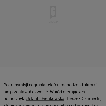
Po transmisji nagrania telefon menadżerki aktorki
nie przestawał dzwonić. Wśród oferujących
pomoc była
Jolanta Pieńkowska
i Leszek Czarnecki,
którym później w trakcie pogrzebu podziękowała za