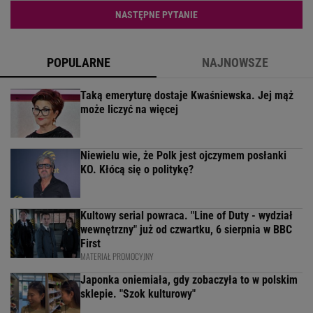
NASTĘPNE PYTANIE
POPULARNE
NAJNOWSZE
Taką emeryturę dostaje Kwaśniewska. Jej mąż
może liczyć na więcej
Niewielu wie, że Polk jest ojczymem posłanki
KO. Kłócą się o politykę?
Kultowy serial powraca. "Line of Duty - wydział
wewnętrzny" już od czwartku, 6 sierpnia w BBC
First
MATERIAŁ PROMOCYJNY
Japonka oniemiała, gdy zobaczyła to w polskim
sklepie. "Szok kulturowy"