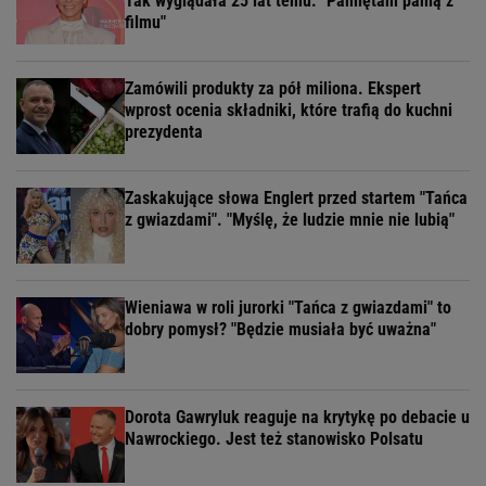
Tak wyglądała 25 lat temu. "Pamiętam panią z
filmu"
Zamówili produkty za pół miliona. Ekspert
wprost ocenia składniki, które trafią do kuchni
prezydenta
Zaskakujące słowa Englert przed startem "Tańca
z gwiazdami". "Myślę, że ludzie mnie nie lubią"
Wieniawa w roli jurorki "Tańca z gwiazdami" to
dobry pomysł? "Będzie musiała być uważna"
Dorota Gawryluk reaguje na krytykę po debacie u
Nawrockiego. Jest też stanowisko Polsatu