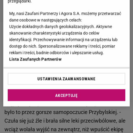
przeglądarki.
My, nasi Zaufani Partnerzy i Agora S.A. możemy przetwarzać
dane osobowe w następujących celach:
Użycie dokładnych danych geolokalizacyjnych. Aktywne
skanowanie charakterystyki urządzenia do celów
Zobacz wideo
Oliwia Bieniuk: Przeżywałam śmierć
identyfikacji. Przechowywanie informacji na urządzeniu lub
mamy na oczach całej Polski
dostęp do nich. Spersonalizowane reklamy i treści, pomiar
reklam i treści, badnie odbiorców i ulepszanie usług.
Lista Zaufanych Partnerów
Ostatnie nagranie z Anną Przybylską. Menadżerka
zdradza kulisy
USTAWIENIA ZAAWANSOWANE
Menadżerka aktorki w rozmowie z Party zdradziła,
że nagranie przygotowane na galę "Viva!
AKCEPTUJĘ
Najpiękniejsi" powtarzano kilka razy. Spowodowane
było to przez gorsze samopoczucie Przybylskiej. -
Czuła się już źle i brała silne leki przeciwbólowe, ale
wciąż wolała wyjść na zewnątrz, niż wpuścić ekipę